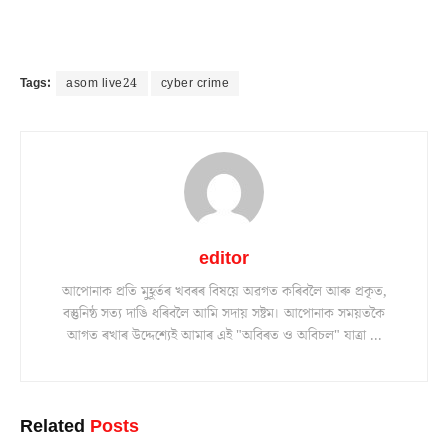
Tags:
asom live24
cyber crime
editor
আপোনাক প্ৰতি মুহূৰ্তৰ খবৰৰ বিষয়ে অৱগত কৰিবলৈ আৰু প্ৰকৃত,
বস্তুনিষ্ঠ সত্য দাঙি ধৰিবলৈ আমি সদায় সষ্টম। আপোনাক সময়তকৈ
আগত ৰখাৰ উদ্দেশ্যেই আমাৰ এই "অবিৰত ও অবিচল" যাত্ৰা ...
Related
Posts