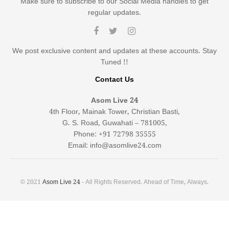
Make sure to subscribe to our Social Media handles to get
regular updates.
We post exclusive content and updates at these accounts. Stay
Tuned !!
Contact Us
Asom Live 24
4th Floor, Mainak Tower, Christian Basti,
G. S. Road, Guwahati – 781005,
Phone: +91 72798 35555
Email: info@asomlive24.com
© 2021
Asom Live 24
- All Rights Reserved. Ahead of Time, Always.