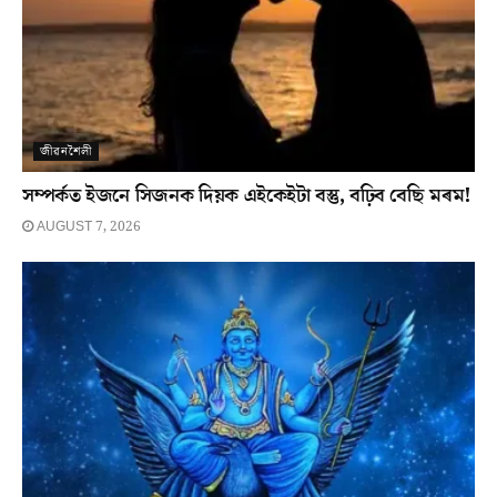
জীৱনশৈলী
সম্পৰ্কত ইজনে সিজনক দিয়ক এইকেইটা বস্তু, বঢ়িব বেছি মৰম!
AUGUST 7, 2026