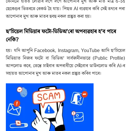
ফোনটো হাতত লোৱাৰ লগে লগে আপোনাৰ মুখ আৰু মাত মাত্ৰ ৫–১৫
ছেকেণ্ডৰ ভিতৰতে ৰেকৰ্ড হৈ যায়। পিছত AI ব্যৱহাৰ কৰি সেই তথ্যৰ পৰা
আপোনাৰ মুখ আৰু মাতৰ হুবহু নকল প্ৰস্তুত কৰা হয়।
ছ’চিয়েল মিডিয়াৰ ফটো-ভিডিঅ’ৰো অপব্যৱহাৰ হ’ব পাৰে
নেকি?
হয়। যদি আপুনি Facebook, Instagram, YouTube আদি ছ’চিয়েল
মিডিয়াত নিজৰ ফটো বা ভিডিঅ’ সাৰ্বজনীনভাৱে (Public Profile)
আপলোড কৰে, তেন্তে চাইবাৰ অপৰাধীয়ে সেইবোৰ ডাউনলোড কৰি AI-ৰ
সহায়ত আপোনাৰ মুখ আৰু মাতৰ নকল প্ৰস্তুত কৰিব পাৰে।