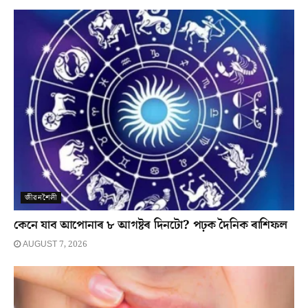
জীৱনশৈলী
কেনে যাব আপোনাৰ ৮ আগষ্টৰ দিনটো? পঢ়ক দৈনিক ৰাশিফল
AUGUST 7, 2026