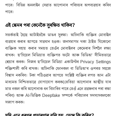
পাৰে। বিভিন্ন অনলাইন সেৱাত আপোনাৰ পৰিচয়ৰ অপব্যৱহাৰ কৰিব
পাৰে।
এই স্কেমৰ পৰা কেনেকৈ সুৰক্ষিত থাকিব?
সতর্কতাই হৈছে আটাইতকৈ ডাঙৰ সুৰক্ষা। অচিনাকি ব্যক্তিৰ মোবাইল
ব্যৱহাৰ কৰাৰ আগতে সাৱধান হওক। জনসমাগম থকা ঠাইত যিকোনো
ব্যক্তিক সহায় কৰাৰ সময়ত তেওঁৰ মোবাইলৰ কেমেৰাৰ দিশলৈ লক্ষ্য
ৰাখক। ছ’চিয়েল মিডিয়াত ব্যক্তিগত ফটো আৰু ভিডিঅ’ সীমিতভাৱে
শ্বেয়াৰ কৰক। নিজৰ ছ’চিয়েল মিডিয়া একাউণ্টৰ Privacy Settings
শক্তিশালী কৰি ৰাখক। অচিনাকি ফোনকল বা ভিডিঅ’ৰ ওপৰত সহজে
বিশ্বাস নকৰিব। টকা পঠিওৱাৰ আগতে সংশ্লিষ্ট ব্যক্তিৰ লগত আন এটা
মাধ্যমত নিশ্চিতভাৱে যোগাযোগ কৰক(তেতিয়া আপোনাৰ আত্মীয় যাৰ
মাত নকল কৰি আপোনাক ধন বিচাৰিব পাৰে তেওঁ এনে প্ৰৱঞ্চনাৰ পৰা ৰক্ষা
পৰিব) আৰু AI-ভিত্তিক Deepfake সম্পৰ্কে পৰিয়ালৰ সদস্যসকলকো
সজাগ কৰক।
যদি এনে ধৰণৰ প্ৰতাৰণাৰ বলি হয়, তেন্তে কি কৰিব?