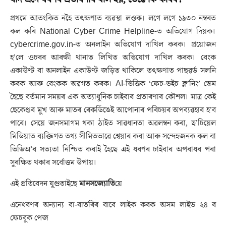
প্ৰথমে আতংকিত নহৈ তৎক্ষণাত ব্যৱস্থা লওক। লগে লগে ১৯৩০ নম্বৰত
কল কৰি National Cyber Crime Helpline-ত অভিযোগ দিয়ক।
cybercrime.gov.in-ত অনলাইন অভিযোগ দাখিল কৰক। প্ৰয়োজন
হ’লে ওচৰৰ আৰক্ষী থানাত লিখিত অভিযোগ দাখিল কৰক। বেংক
একাউণ্ট বা অনলাইন একাউণ্ট জড়িত থাকিলে তৎক্ষণাত পাছৱৰ্ড সলনি
কৰক আৰু বেংকক অৱগত কৰক। AI-ভিত্তিক ‘ফেচ-ভইচ ক্ল’নিং’ স্কেম
হৈছে বৰ্তমান সময়ৰ এক অত্যাধুনিক চাইবাৰ প্ৰতাৰণাৰ কৌশল। মাত্ৰ কেই
ছেকেণ্ডৰ মুখ আৰু মাতৰ ৰেকৰ্ডিঙেই আপোনাৰ পৰিচয়ৰ অপব্যৱহাৰ হ’ব
পাৰে। সেয়ে জনসমাগম থকা ঠাইত সাৱধানতা অৱলম্বন কৰা, ছ’চিয়েল
মিডিয়াত ব্যক্তিগত তথ্য সীমিতভাৱে শ্বেয়াৰ কৰা আৰু সন্দেহজনক কল বা
ভিডিঅ’ৰ সত্যতা নিশ্চিত কৰাই হৈছে এই ধৰণৰ চাইবাৰ অপৰাধৰ পৰা
সুৰক্ষিত থকাৰ সৰ্বোত্তম উপায়।
এই প্ৰতিবেদন যুগুতাইছে
মানসজ্যোতি
য়ে
এনেধৰণৰ অন্যান্য বা-বাতৰিৰ বাবে লাইক কৰক অসম লাইভ ২৪ ৰ
ফেচবুক পেজ