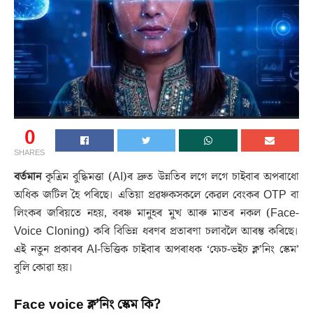
0
SHARES
বৰ্তমান
কৃত্ৰিম বুদ্ধিমত্তা (AI)ৰ দ্ৰুত উন্নতিৰ লগে লগে চাইবাৰ অপৰাধো
অধিক জটিল হৈ পৰিছে। এতিয়া প্ৰৱঞ্চকসকলে কেৱল বেংকৰ OTP বা
লিংকৰ জৰিয়তে নহয়, বৰঞ্চ মানুহৰ মুখ আৰু মাতৰ নকল (Face-
Voice Cloning) কৰি বিভিন্ন ধৰণৰ প্ৰতাৰণা চলাবলৈ আৰম্ভ কৰিছে।
এই নতুন প্ৰকাৰৰ AI-ভিত্তিক চাইবাৰ অপৰাধক ‘ফেচ-ভইচ ক্ল’নিং স্কেম’
বুলি কোৱা হয়।
Face voice ক্ল’নিং স্কেম কি?