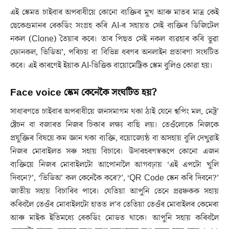
এই স্কেমত চাইবাৰ অপৰাধীয়ে কোনো ব্যক্তিৰ মুখ আৰু মাতৰ মাত্ৰ কেই
ছেকেণ্ডমানৰ ৰেকৰ্ডিং সংগ্ৰহ কৰি AI-ৰ সহায়ত সেই ব্যক্তিৰ ডিজিটেল
নকল (Clone) তৈয়াৰ কৰে। তাৰ পিছত সেই নকল ব্যৱহাৰ কৰি ভুৱা
ফোনকল, ভিডিঅ’, পৰিচয় বা বিভিন্ন ধৰণৰ অনলাইন প্ৰতাৰণা সংঘটিত
কৰে। এই কাৰণেই ইয়াক AI-ভিত্তিক বায়োমেট্ৰিক স্কেম বুলিও কোৱা হয়।
Face voice স্কেম কেনেকৈ সংঘটিত হয়?
সাধাৰণতে চাইবাৰ অপৰাধীয়ে জনসমাগম থকা ঠাই যেনে শ্বপিং মল, মেট্ৰ’
ষ্টেচন বা বজাৰত নিজৰ চিকাৰ লক্ষ্য বাছি লয়। তেওঁলোকে নিজকে
প্ৰযুক্তিৰ বিষয়ে কম জ্ঞান থকা ব্যক্তি, বয়োজ্যেষ্ঠ বা অসহায় বুলি দেখুৱাই
নিজৰ মোবাইলত সৰু সহায় বিচাৰে। উদাৰহৰণস্বৰূপে কোনো এজন
ব্যক্তিয়ে নিজৰ মোবাইলটো আপোনালৈ আগবঢ়ায় ‘এই এপটো খুলি
দিবনে?’, ‘ভিডিঅ’ কল কেনেকৈ কৰে?’, ‘QR Code স্কেন কৰি দিবনে?’
জাতীয় সহায় বিচাৰিব পাৰে। যেতিয়া আপুনি তেনে প্ৰৱঞ্চকক সহায়
কৰিবলৈ তেওঁৰ মোবাইলটো হাতত ল’ব তেতিয়া তেওঁৰ মোবাইলৰ কেমেৰা
আৰু মাইক ইতিমধ্যে ৰেকৰ্ডিং মোডত থাকে। আপুনি সহায় কৰিবলৈ