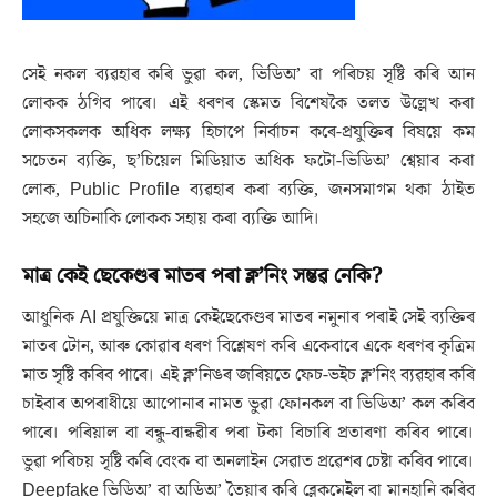
সেই নকল ব্যৱহাৰ কৰি ভুৱা কল, ভিডিঅ’ বা পৰিচয় সৃষ্টি কৰি আন
লোকক ঠগিব পাৰে। এই ধৰণৰ স্কেমত বিশেষকৈ তলত উল্লেখ কৰা
লোকসকলক অধিক লক্ষ্য হিচাপে নিৰ্বাচন কৰে-প্ৰযুক্তিৰ বিষয়ে কম
সচেতন ব্যক্তি, ছ’চিয়েল মিডিয়াত অধিক ফটো-ভিডিঅ’ শ্বেয়াৰ কৰা
লোক, Public Profile ব্যৱহাৰ কৰা ব্যক্তি, জনসমাগম থকা ঠাইত
সহজে অচিনাকি লোকক সহায় কৰা ব্যক্তি আদি।
মাত্ৰ কেই ছেকেণ্ডৰ মাতৰ পৰা ক্ল’নিং সম্ভৱ নেকি?
আধুনিক AI প্ৰযুক্তিয়ে মাত্ৰ কেইছেকেণ্ডৰ মাতৰ নমুনাৰ পৰাই সেই ব্যক্তিৰ
মাতৰ টোন, আৰু কোৱাৰ ধৰণ বিশ্লেষণ কৰি একেবাৰে একে ধৰণৰ কৃত্ৰিম
মাত সৃষ্টি কৰিব পাৰে। এই ক্ল’নিঙৰ জৰিয়তে ফেচ-ভইচ ক্ল’নিং ব্যৱহাৰ কৰি
চাইবাৰ অপৰাধীয়ে আপোনাৰ নামত ভুৱা ফোনকল বা ভিডিঅ’ কল কৰিব
পাৰে। পৰিয়াল বা বন্ধু-বান্ধৱীৰ পৰা টকা বিচাৰি প্ৰতাৰণা কৰিব পাৰে।
ভুৱা পৰিচয় সৃষ্টি কৰি বেংক বা অনলাইন সেৱাত প্ৰৱেশৰ চেষ্টা কৰিব পাৰে।
Deepfake ভিডিঅ’ বা অডিঅ’ তৈয়াৰ কৰি ব্লেকমেইল বা মানহানি কৰিব