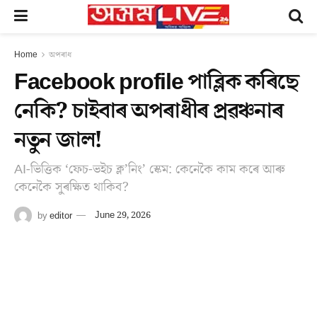
Home
অপৰাধ
Facebook profile পাব্লিক কৰিছে
নেকি? চাইবাৰ অপৰাধীৰ প্ৰৱঞ্চনাৰ
নতুন জাল!
AI-ভিত্তিক ‘ফেচ-ভইচ ক্ল’নিং’ স্কেম: কেনেকৈ কাম কৰে আৰু
কেনেকৈ সুৰক্ষিত থাকিব?
by
editor
June 29, 2026