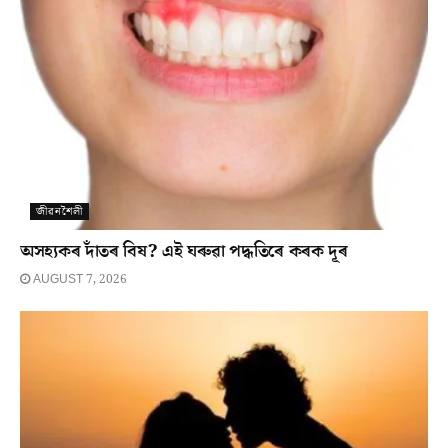
জীৱনশৈলী
অসহ্যকৰ দাঁতৰ বিষ? এই ঘৰুৱা পদ্ধতিৰে কৰক দূৰ
AUGUST 7, 2026