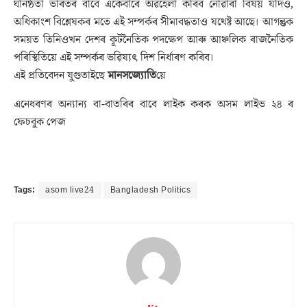
ঘনিষ্ঠতা ভাৰতৰ বাবে একেবাৰে অৱহেলা কৰিব নোৱাৰা বিষয় যদিও,
অধিকাংশ বিশ্লেষকৰ মতে এই সম্পৰ্কৰ সীমাবদ্ধতাও যথেষ্ট আছে। আগন্তুক
সময়ত তিনিওখন দেশৰ কূটনৈতিক পদক্ষেপ আৰু আঞ্চলিক ৰাজনৈতিক
পৰিস্থিতিয়ে এই সম্পৰ্কৰ ভৱিষ্যৎ দিশ নিৰ্ধাৰণ কৰিব।
এই প্ৰতিবেদন যুগুতাইছে
মানসজ্যোতি
য়ে
এনেধৰণৰ অন্যান্য বা-বাতৰিৰ বাবে লাইক কৰক অসম লাইভ ২৪ ৰ
ফেচবুক পেজ
Tags:
asom live24
Bangladesh Politics