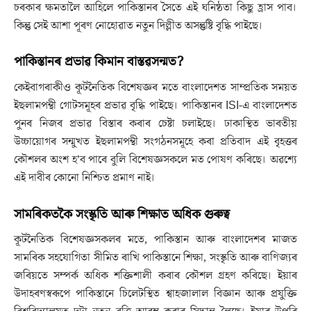
চৰকাৰ ক্ষমতালৈ আহিলে পাকিস্তানৰ সৈতে এই ঘনিষ্ঠতা কিছু হ্ৰাস পাব।
কিন্তু সেই আশা পূৰণ নোহোৱাত নতুন দিল্লীত অসন্তুষ্টি বৃদ্ধি পাইছে।
পাকিস্তানৰ প্ৰভাৱ কিমান বাস্তৱসন্মত?
কেইবাগৰাকীও কূটনৈতিক বিশেষজ্ঞৰ মতে বাংলাদেশত সাম্প্ৰতিক সময়ত
ইছলামপন্থী গোটসমূহৰ প্ৰভাৱ বৃদ্ধি পাইছে। পাকিস্তানৰ ISI-এ বাংলাদেশত
পুনৰ নিজৰ প্ৰভাৱ বিস্তাৰ কৰাৰ চেষ্টা চলাইছে। ঢাকাস্থিত ভাৰতীয়
উচ্চায়োগৰ সন্মুখত ইছলামপন্থী সংগঠনসমূহে কৰা প্ৰতিবাদ এই বৃহত্তৰ
কৌশলৰ অংশ হ’ব পাৰে বুলি বিশেষজ্ঞসকলে মত পোষণ কৰিছে। অৱশ্যে
এই দাবীৰ কোনো নিশ্চিত প্ৰমাণ নাই।
সামৰিকতকৈ সংস্কৃতি আৰু শিক্ষাত অধিক গুৰুত্ব
কূটনৈতিক বিশেষজ্ঞসকলৰ মতে, পাকিস্তান আৰু বাংলাদেশৰ মাজত
সামৰিক সহযোগিতা সীমিত ৰাখি পাকিস্তানে শিক্ষা, সংস্কৃতি আৰু বাণিজ্যৰ
জৰিয়তে সম্পৰ্ক অধিক শক্তিশালী কৰাৰ কৌশল গ্ৰহণ কৰিছে। ইয়াৰ
উদাহৰণস্বৰূপে পাকিস্তানে চিলেটস্থিত শ্বাহজালাল বিজ্ঞান আৰু প্ৰযুক্তি