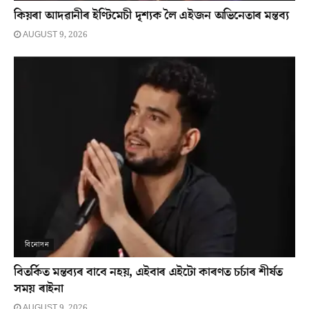
কিয়ৰা আদৱানীৰ ইণ্টিমেচী দৃশ্যক লৈ এইজন অভিনেতাৰ মন্তব্য
AUGUST 9, 2026
বিনোদন
বিতৰ্কিত মন্তব্যৰ বাবে নহয়, এইবাৰ এইটো কাৰণত চৰ্চাৰ শীৰ্ষত
সময় ৰাইনা
AUGUST 9, 2026