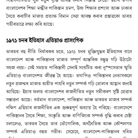
বিশ্ববিদ্যালয়ত দুটা নতুন বৃত্তি আৰম্ভ কৰাৰ সিদ্ধান্ত লৈছে। ইয়াৰ উপৰি
বাংলাদেশৰ শিক্ষা মন্ত্ৰীৰ পাকিস্তান ভ্ৰমণ, উচ্চ শিক্ষাৰ প্ৰশংসা আৰু ঢাকাৰ
সৈতে কৰাচীৰ মাজত প্ৰত্যক্ষ বিমান সেৱা আৰম্ভ কৰাৰ প্ৰস্তাৱকো ভাৰত
গভীৰভাৱে লক্ষ্য কৰি আছে।
১৯৭১ চনৰ ইতিহাস এতিয়াও প্ৰাসংগিক
ভাৰতৰ বহু নীতি নিৰ্ধাৰকৰ মতে, ১৯৭১ চনৰ মুক্তিযুদ্ধৰ ইতিহাসৰ বাবে
বাংলাদেশ আৰু পাকিস্তানৰ মাজত সম্পূৰ্ণ আন্তৰিক বন্ধুত্ব গঢ়ি উঠাটো
সহজ নহয়। সেই সময়ত পাকিস্তানী সেনাই সংঘটিত কৰা নৃ*শংসতাৰ স্মৃতি
এতিয়াও বাংলাদেশত জীৱন্ত হৈ আছে। তথাপিও পাকিস্তানৰ নেতাসকলে
নতুন প্ৰজন্মৰ মাজত অতীত পাহৰি নতুন সম্পৰ্ক গঢ়ি তোলাৰ আহ্বান জনাই
আহিছে। ইয়াৰ ফলত বাংলাদেশৰ ৰাজনীতিত নতুন সমীকৰণ সৃষ্টি হোৱাৰ
সম্ভাৱনা আছে। বৰ্তমান বাংলাদেশ, পাকিস্তান আৰু ভাৰতৰ মাজৰ সম্পৰ্ক
দক্ষিণ এছিয়াৰ ৰাজনীতিৰ এক গুৰুত্বপূৰ্ণ অধ্যায় হৈ পৰিছে। বাংলাদেশে
পাকিস্তানৰ সৈতে শিক্ষা, সংস্কৃতি আৰু বাণিজ্যিক সম্পৰ্ক বৃদ্ধি কৰাৰ চেষ্টা
চলালেও, ভাৰতৰ সৈতে তাৰ ভৌগোলিক, অৰ্থনৈতিক আৰু কৌশলগত
সম্পৰ্ক এতিয়াও বহুত গভীৰ। সেয়েহে, বাংলাদেশ-পাকিস্তানৰ বৰ্ধিত