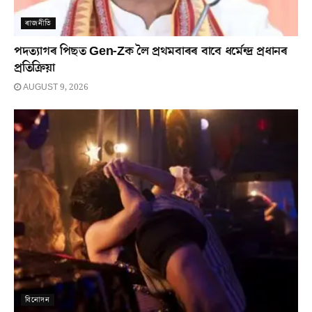
ৰাজনীতি
পদত্যাগৰ পিছত Gen-Zক লৈ প্ৰথমবাৰৰ বাবে ধৰ্মেন্দ্ৰ প্ৰধানৰ
প্ৰতিক্ৰিয়া
AUGUST 9, 2026
বিনোদন