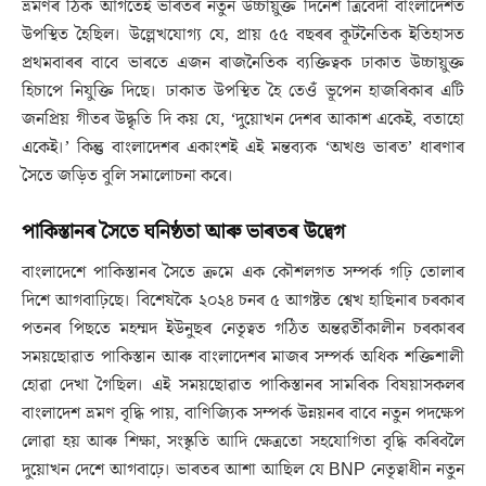
ভ্ৰমণৰ ঠিক আগতেই ভাৰতৰ নতুন উচ্চায়ুক্ত দিনেশ ত্ৰিবেদী বাংলাদেশত
উপস্থিত হৈছিল। উল্লেখযোগ্য যে, প্ৰায় ৫৫ বছৰৰ কূটনৈতিক ইতিহাসত
প্ৰথমবাৰৰ বাবে ভাৰতে এজন ৰাজনৈতিক ব্যক্তিত্বক ঢাকাত উচ্চায়ুক্ত
হিচাপে নিযুক্তি দিছে। ঢাকাত উপস্থিত হৈ তেওঁ ভূপেন হাজৰিকাৰ এটি
জনপ্ৰিয় গীতৰ উদ্ধৃতি দি কয় যে, ‘দুয়োখন দেশৰ আকাশ একেই, বতাহো
একেই।’ কিন্তু বাংলাদেশৰ একাংশই এই মন্তব্যক ‘অখণ্ড ভাৰত’ ধাৰণাৰ
সৈতে জড়িত বুলি সমালোচনা কৰে।
পাকিস্তানৰ সৈতে ঘনিষ্ঠতা আৰু ভাৰতৰ উদ্বেগ
বাংলাদেশে পাকিস্তানৰ সৈতে ক্ৰমে এক কৌশলগত সম্পৰ্ক গঢ়ি তোলাৰ
দিশে আগবাঢ়িছে। বিশেষকৈ ২০২৪ চনৰ ৫ আগষ্টত শ্বেখ হাছিনাৰ চৰকাৰ
পতনৰ পিছতে মহম্মদ ইউনুছৰ নেতৃত্বত গঠিত অন্তৱৰ্তীকালীন চৰকাৰৰ
সময়ছোৱাত পাকিস্তান আৰু বাংলাদেশৰ মাজৰ সম্পৰ্ক অধিক শক্তিশালী
হোৱা দেখা গৈছিল। এই সময়ছোৱাত পাকিস্তানৰ সামৰিক বিষয়াসকলৰ
বাংলাদেশ ভ্ৰমণ বৃদ্ধি পায়, বাণিজ্যিক সম্পৰ্ক উন্নয়নৰ বাবে নতুন পদক্ষেপ
লোৱা হয় আৰু শিক্ষা, সংস্কৃতি আদি ক্ষেত্ৰতো সহযোগিতা বৃদ্ধি কৰিবলৈ
দুয়োখন দেশে আগবাঢ়ে। ভাৰতৰ আশা আছিল যে BNP নেতৃত্বাধীন নতুন