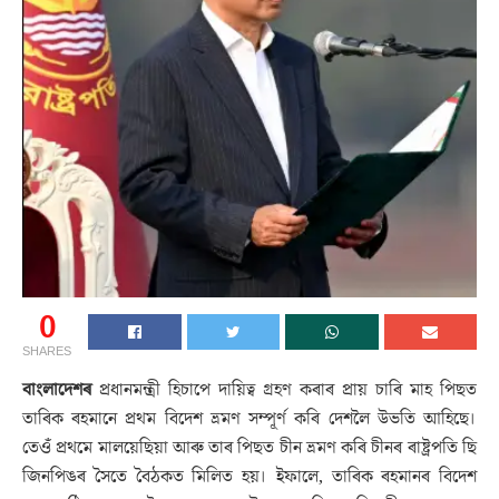
0
SHARES
বাংলাদেশৰ
প্ৰধানমন্ত্ৰী হিচাপে দায়িত্ব গ্ৰহণ কৰাৰ প্ৰায় চাৰি মাহ পিছত
তাৰিক ৰহমানে প্ৰথম বিদেশ ভ্ৰমণ সম্পূৰ্ণ কৰি দেশলৈ উভতি আহিছে।
তেওঁ প্ৰথমে মালয়েছিয়া আৰু তাৰ পিছত চীন ভ্ৰমণ কৰি চীনৰ ৰাষ্ট্ৰপতি ছি
জিনপিঙৰ সৈতে বৈঠকত মিলিত হয়। ইফালে, তাৰিক ৰহমানৰ বিদেশ