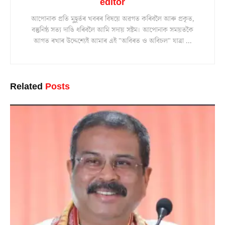
editor
আপোনাক প্ৰতি মুহূৰ্তৰ খবৰৰ বিষয়ে অৱগত কৰিবলৈ আৰু প্ৰকৃত,
বস্তুনিষ্ঠ সত্য দাঙি ধৰিবলৈ আমি সদায় সষ্টম। আপোনাক সময়তকৈ
আগত ৰখাৰ উদ্দেশ্যেই আমাৰ এই "অবিৰত ও অবিচল" যাত্ৰা ...
Related
Posts