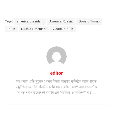
Tags:
america president
America Russia
Donald Trump
Putin
Russia President
Vladimir Putin
editor
আপোনাক প্ৰতি মুহূৰ্তৰ খবৰৰ বিষয়ে অৱগত কৰিবলৈ আৰু প্ৰকৃত,
বস্তুনিষ্ঠ সত্য দাঙি ধৰিবলৈ আমি সদায় সষ্টম। আপোনাক সময়তকৈ
আগত ৰখাৰ উদ্দেশ্যেই আমাৰ এই "অবিৰত ও অবিচল" যাত্ৰা ...