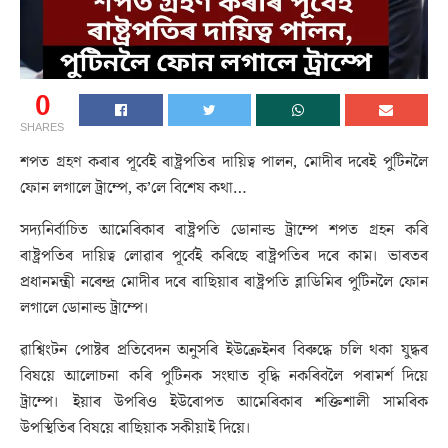
0
SHARES
শপত গ্ৰহণ কৰাৰ পূৰ্বেই ৰাষ্ট্ৰপতিৰ দায়িত্ব পালন, মোদীৰ দৰেই পুটিনলৈ
ফোন লগালে ট্ৰাম্পে, ক’লে বিশেষ কথা…
সদ্যনিৰ্বাচিত আমেৰিকাৰ ৰাষ্ট্ৰপতি ডোনাল্ড ট্ৰাম্পে শপত গ্ৰহন কৰি
ৰাষ্ট্ৰপতিৰ দায়িত্ব লোৱাৰ পূৰ্বেই কৰিছে ৰাষ্ট্ৰপতিৰ দৰে কাম। ভাৰতৰ
প্ৰধানমন্ত্ৰী নৰেন্দ্ৰ মোদীৰ দৰে ৰাছিয়াৰ ৰাষ্ট্ৰপতি ব্লাডিমিৰ পুটিনলৈ ফোন
লগালে ডোনাল্ড ট্ৰাম্পে।
ৱাশ্বিংটন পোষ্টৰ প্ৰতিবেদন অনুসৰি ইউক্ৰেইনৰ বিৰুদ্ধে চলি থকা যুদ্ধৰ
বিষয়ে আলোচনা কৰি পুটিনক সংঘাত বৃদ্ধি নকৰিবলৈ পৰামৰ্শ দিয়ে
ট্ৰাম্পে। ইয়াৰ উপৰিও ইউৰোপত আমেৰিকাৰ শক্তিশালী সামৰিক
উপস্থিতিৰ বিষয়ে ৰাছিয়াক সকীয়াই দিয়ে।