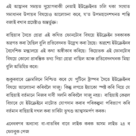
এই আহ্বানৰ সময়ত দুয়োগৰাকী নেতাই ইউক্ৰেইনত চলি থকা সংঘাত
সমাধানৰ উপায়ৰ বিষয়েও আলোচনা কৰে, য’ত উপমহাদেশখনত শান্তি
বজাই ৰখাৰ প্ৰচেষ্টাও অন্তৰ্ভুক্ত।
ৰাছিয়াৰ সৈতে হোৱা এই কথিত ফোনটোৰ বিষয়ে ইউক্ৰেইন চৰকাৰক
অৱগত কৰা হৈছিল বুলি প্ৰতিবেদনত উল্লেখ কৰা হৈছে। অৱশ্যে ইউক্ৰেইনৰ
বৈদেশিক মন্ত্ৰালয়ে এই কথা অস্বীকাৰ কৰিছে। কিয়েভক এই ফোনটোৰ
বিষয়ে কোনো প্ৰাৰম্ভিক তথ্য দিয়া হোৱা নাছিল আৰু প্ৰতিবেদনখনক মিছা
বুলি অভিহিত কৰে।
শুকুৰবাৰে ক্ৰেমলিনে নিশ্চিত কৰে যে পুটিনে ট্ৰাম্পৰ সৈতে ইউক্ৰেইনৰ
বিষয়ে আলোচনা কৰিবলৈ সাজু। কিন্তু লগতে ইয়াকো স্পষ্ট কৰি দিয়ে যে
ৰাছিয়াই বৰ্তমানে নিজৰ দাবী সলনি কৰিবলৈ সাজু নহয়। ৰাছিয়াই কেৱল
বিচাৰে যে ইউক্ৰেইনে নাটোত যোগদান কৰাৰ পৰিকল্পনা পৰিত্যাগ কৰি
বৰ্তমান ৰাছিয়াই দখল কৰা চাৰিটা ভূখণ্ড আত্মসমৰ্পণ কৰক।
এনেধৰণৰ অন্যান্য বা-বাতৰিৰ বাবে লাইক কৰক অসম লাইভ ২৪ ৰ
ফেচবুক পেজ