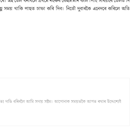
িব পাৰে। এই তেল বনাবলৈ প্ৰথমে নহৰুৰ কেইটামান কলি পিহি সৰিয়হৰ তেলত দি
ছু সময় থাকি পাছত চাফা কৰি দিব। নিতৌ দুবাৰকৈ এনেদৰে কৰিলে অতি
্ঠ সত্য দাঙি ধৰিবলৈ আমি সদায় সষ্টম। আপোনাক সময়তকৈ আগত ৰখাৰ উদ্দেশ্যেই