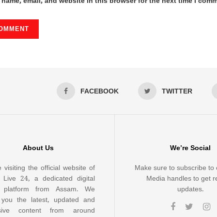
name, email, and website in this browser for the next time I com
FACEBOOK
TWITTER
About Us
We’re Social
 visiting the official website of
Make sure to subscribe to 
Live 24, a dedicated digital
Media handles to get r
 platform from Assam. We
updates.
 you the latest, updated and
usive content from around