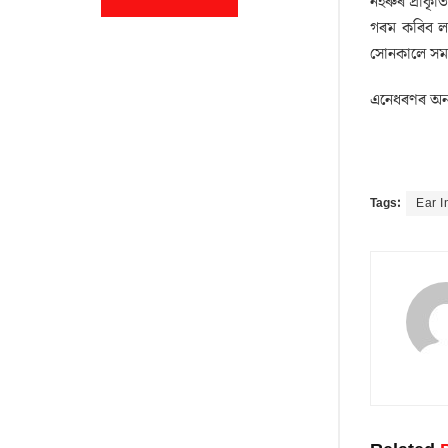
নহৰুৰ প্ৰাকৃ
গৰম কৰিব লা
সোনকালে সমস্
এনেধৰণৰ অন্
Tags:
Ear I