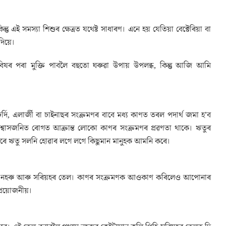
ই সমস্যা শিশুৰ ক্ষেত্ৰত যথেষ্ট সাধাৰণ। এনে হয় যেতিয়া বেক্টেৰিয়া বা
িয়ে।
বিষৰ পৰা মুক্তি পাবলৈ বহুতো ঘৰুৱা উপায় উপলব্ধ, কিন্তু আজি আমি
ি, এলাৰ্জী বা চাইনাছৰ সংক্ৰমণৰ বাবে মধ্য কাণত তৰল পদাৰ্থ জমা হ’ব
-প্ৰশ্বাসজনিত ৰোগত আক্ৰান্ত লোকো কাণৰ সংক্ৰমণৰ প্ৰৱণতা থাকে। ঋতুৰ
তি বছৰে ঋতু সলনি হোৱাৰ লগে লগে কিছুমান মানুহক আমনি কৰে।
ু হ’ল- নহৰু আৰু সৰিয়হৰ তেল। কাণৰ সংক্ৰমণক আওকাণ কৰিলেও আপোনাৰ
্ৰয়োজনীয়।