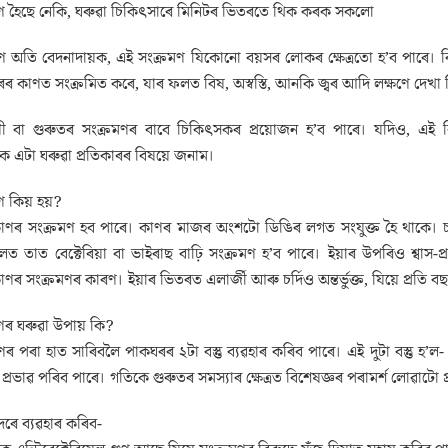
ণ হৈছে নেকি, ঘৰুৱা চিকিৎসাৰে মিনিটৰ ভিতৰতে থিক কৰক সকলো
 অতি বেদনাদায়ক, এই সংক্ৰমণ যিকোনো বয়সৰ লোকৰ ক্ষেত্ৰতো হ’ব পাৰে। কিন্তু এ
ৰ কাণত সংক্ৰমিত কৰে, যাৰ ফলত বিষ, অস্বস্তি, আনকি জ্বৰ আদি লক্ষণে দেখা দ
য়ী বা গুৰুতৰ সংক্ৰমণৰ বাবে চিকিৎসকৰ প্ৰয়োজন হ’ব পাৰে। যদিও, এই 
এটা ঘৰুৱা প্ৰতিকাৰৰ বিষয়ে জনাম।
 কিয় হয়?
াণৰ সংক্ৰমণ হব পাৰে। কাণৰ মাজৰ অংশটো ডিঙিৰ লগত সংযুক্ত হৈ থাকে। চৰ্দ
ত তাত বেক্টেৰিয়া বা ভাইৰাছ বাঢ়ি সংক্ৰমণ হ’ব পাৰে। ইয়াৰ উপৰিও শ্বাস
াণৰ সংক্ৰমণৰ কাৰণ। ইয়াৰ ভিতৰত এলাৰ্জী আৰু চৰ্দিও অন্তৰ্ভুক্ত, যিয়ে প্ৰ
ণৰ ঘৰুৱা উপায় কি?
ণৰ পৰা হাত সাৰিবলৈ পাকঘৰৰ ২টা বস্তু ব্যৱহাৰ কৰিব পাৰে। এই দুটা বস্ত
 প্ৰভাৱ পৰিব পাৰে। গতিকে গুৰুতৰ সমস্যাৰ ক্ষেত্ৰত বিশেষজ্ঞৰ পৰামৰ্শ লোৱাটো প
ৰে ব্যৱহাৰ কৰিব-