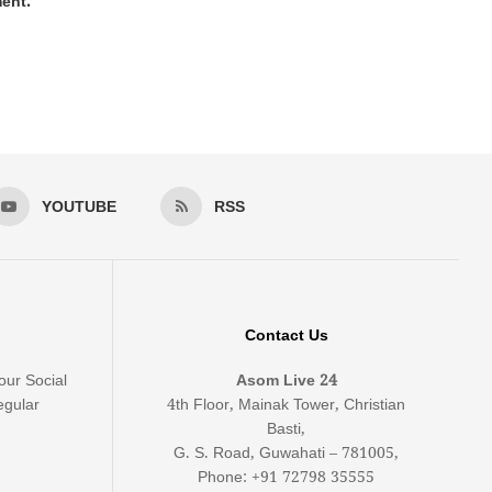
ment.
YOUTUBE
RSS
Contact Us
our Social
Asom Live 24
egular
4th Floor, Mainak Tower, Christian
Basti,
G. S. Road, Guwahati – 781005,
Phone: +91 72798 35555