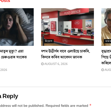
osts
নিয়োগ
ভাৰ
াতৃৰ মৃত্যু? এয়া
দশম উত্তীৰ্ণৰ বাবে ওলাইছে চাকৰি,
বৃদ্ধাশ
েৰুওৱাৰ সংকেত
কিদৰে কৰিব আবেদন জানক
পিছে ভ
কৰিলে অন
AUGUST 6, 2026
 2026
AUGU
a Reply
*
ddress will not be published.
Required fields are marked