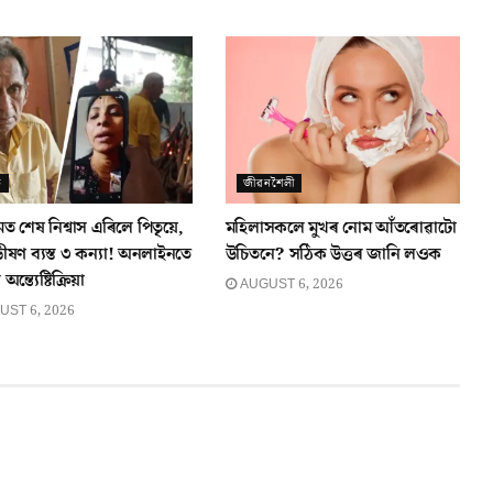
ত
জীৱনশৈলী
্ৰমত শেষ নিশ্বাস এৰিলে পিতৃয়ে,
মহিলাসকলে মুখৰ নোম আঁতৰোৱাটো
ীষণ ব্যস্ত ৩ কন্যা! অনলাইনতে
উচিতনে? সঠিক উত্তৰ জানি লওক
্ত্যেষ্টিক্ৰিয়া
AUGUST 6, 2026
ST 6, 2026