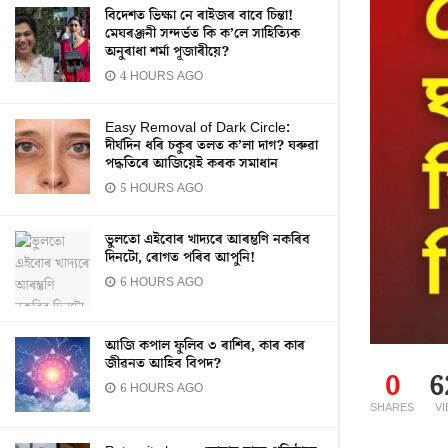
বিদেশত ভিক্ষা নে ৰাইজৰ বাবে চিন্তা!
মেঘৰঞ্জনী সন্দৰ্ভত কি ক’লে সাহিত্যিক
অনুৰাধা শৰ্মা পূজাৰীয়ে?
4 HOURS AGO
Easy Removal of Dark Circle:
দীৰ্ঘদিন ধৰি চকুৰ তলত ক’লা দাগ? ঘৰুৱা
পদ্ধতিৰে আজিয়েই কৰক সমাধান
5 HOURS AGO
ভুলতো এইবোৰ খাদ্যৰে আৰম্ভণি নকৰিব
দিনটো, ৰোগত পৰিব আপুনি!
6 HOURS AGO
আজি কপাল ফুলিব ৩ ৰাশিৰ, কাৰ কাৰ
জীৱনত আহিব বিপদ?
0
6
6 HOURS AGO
SHARES
V