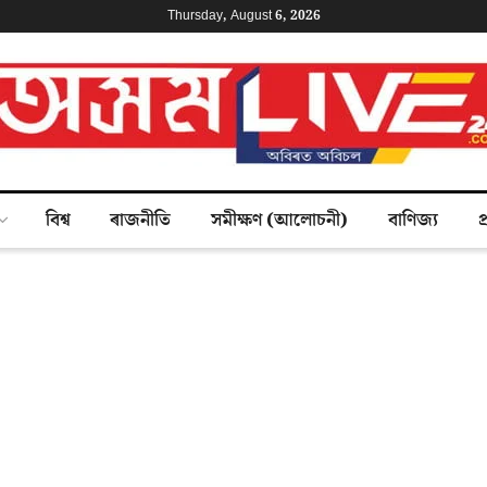
Thursday, August 6, 2026
বিশ্ব
ৰাজনীতি
সমীক্ষণ (আলোচনী)
বাণিজ্য
প