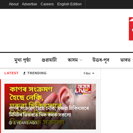
About
Advertise
Careers
English Edition
মুখ্য পৃষ্ঠা
গুৱাহাটী
অসম
উত্তৰ-পূব
ভাৰত
LATEST
TRENDING
Filter
কাণৰ সংক্ৰমণ হৈছে নেকি, ঘৰুৱা চিকিৎসাৰে
মিনিটৰ ভিতৰতে থিক কৰক সকলো
2 YEARS AGO