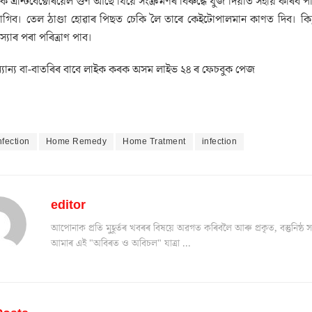
তিক এন্টিবেক্টেৰিয়েল গুণ আছে যিয়ে সংক্ৰমণৰ বিৰুদ্ধে যুঁজ দিয়াত সহায় কৰ
গিব। তেল ঠাণ্ডা হোৱাৰ পিছত চেকি লৈ তাৰে কেইটোপালমান কাণত দিব। কি
যাৰ পৰা পৰিত্ৰাণ পাব।
যান্য বা-বাতৰিৰ বাবে লাইক কৰক অসম লাইভ ২৪ ৰ ফেচবুক পেজ
nfection
Home Remedy
Home Tratment
infection
editor
আপোনাক প্ৰতি মুহূৰ্তৰ খবৰৰ বিষয়ে অৱগত কৰিবলৈ আৰু প্ৰকৃত, বস্তুনিষ
আমাৰ এই "অবিৰত ও অবিচল" যাত্ৰা ...