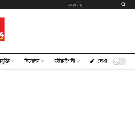
্ৰযুক্তি
বিনোদন
জীৱনশৈলী
লেখা