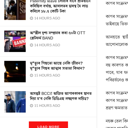
Paternity leave লোৱাৰ বাবে প্ৰতিষ্ঠানে
কাণৰ সংক্ৰম
কৰিছিল বৰ্খাস্ত, আদালতৰ দ্বাৰস্থ হৈ লাভ
কৰিলে ১৮.৫ কোটি টকা
কাণৰ সংক্ৰমণ
14 HOURS AGO
ভাইৰাছে ভিতৰ
অ*শ্লীল দৃশ্য সম্প্ৰচাৰ কৰা ৫০টা OTT
আনহাতে স্থা
প্লেটফৰ্ম BAND
আপোনালোকক 
14 HOURS AGO
কাণৰ সংক্ৰমণ
মৃ*ত্যুৰ পিছতো আছে নেকি জীৱন?
বহু কাৰণত ক
মৃ*ত্যুৰ পিছৰ আত্মাৰ সত্যতা কিমান?
পাৰে, যাৰ ফল
15 HOURS AGO
পৰিৱৰ্তনেও ক
কাণৰ সংক্ৰম
অসন্তুষ্ট BCCI! অজিত আগাৰকাৰৰ স্থানত
দিয়া হ’ব নেকি ভিভিএছ লক্ষ্মণক দায়িত্ব?
কাণৰ সংক্ৰম
15 HOURS AGO
শ্ৰৱণ ক্ষমতাত
নহৰু তেল কিদ
LOAD MORE