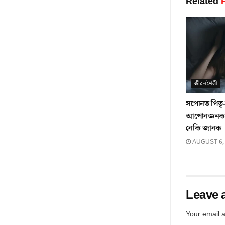
Related
P
জীৱনশৈলী
সপোনত পিতৃ-ম
আপোনজনক হ
নেকি জানক
AUGUST 6,
Leave 
Your email a