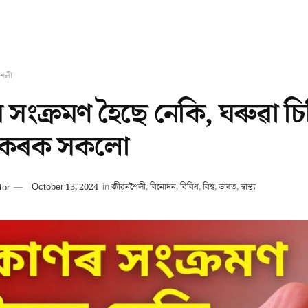
শৈলী
 সংক্ৰমণ হৈছে নেকি, ঘৰুৱা চ
 কৰক সকলো
tor
October 13, 2024
in
জীৱনশৈলী
,
বিনোদন
,
বিবিধ
,
বিশ্ব
,
ভাৰত
,
স্বাস্থ্য