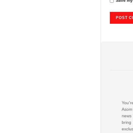
Save my 
You’re
Asom 
news
bring
excl