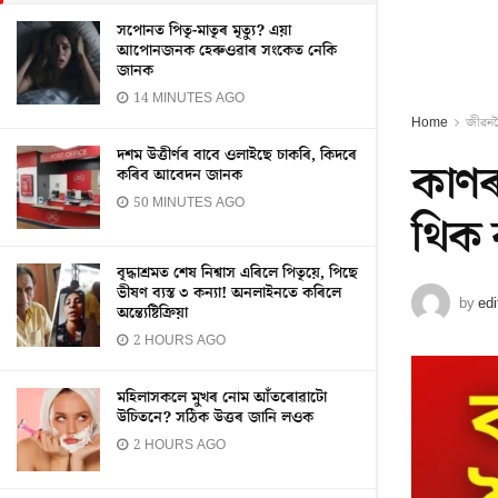
সপোনত পিতৃ-মাতৃৰ মৃত্যু? এয়া
আপোনজনক হেৰুওৱাৰ সংকেত নেকি
জানক
14 MINUTES AGO
Home
জীৱন
দশম উত্তীৰ্ণৰ বাবে ওলাইছে চাকৰি, কিদৰে
কাণৰ
কৰিব আবেদন জানক
50 MINUTES AGO
থিক
বৃদ্ধাশ্ৰমত শেষ নিশ্বাস এৰিলে পিতৃয়ে, পিছে
ভীষণ ব্যস্ত ৩ কন্যা! অনলাইনতে কৰিলে
by
edi
অন্ত্যেষ্টিক্ৰিয়া
2 HOURS AGO
মহিলাসকলে মুখৰ নোম আঁতৰোৱাটো
উচিতনে? সঠিক উত্তৰ জানি লওক
2 HOURS AGO