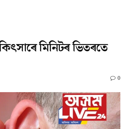
িকিৎসাৰে মিনিটৰ ভিতৰতে
0