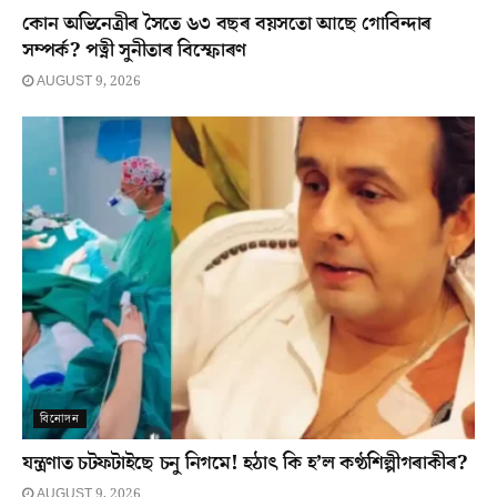
কোন অভিনেত্ৰীৰ সৈতে ৬৩ বছৰ বয়সতো আছে গোবিন্দাৰ
সম্পৰ্ক? পত্নী সুনীতাৰ বিস্ফোৰণ
AUGUST 9, 2026
বিনোদন
যন্ত্ৰণাত চটফটাইছে চনু নিগমে! হঠাৎ কি হ’ল কণ্ঠশিল্পীগৰাকীৰ?
AUGUST 9, 2026