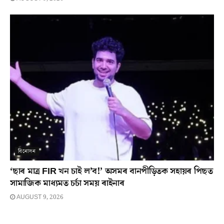
বিনোদন
‘ছাৰ মাত্ৰ FIR খন চাই ল’ব!’ অসমৰ বানপীড়িতক সহায়ৰ পিছত
সামাজিক মাধ্যমত চৰ্চা সময় ৰাইনাৰ
AUGUST 9, 2026