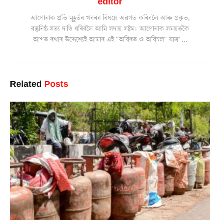
editor
আপোনাক প্ৰতি মুহূৰ্তৰ খবৰৰ বিষয়ে অৱগত কৰিবলৈ আৰু প্ৰকৃত,
বস্তুনিষ্ঠ সত্য দাঙি ধৰিবলৈ আমি সদায় সষ্টম। আপোনাক সময়তকৈ
আগত ৰখাৰ উদ্দেশ্যেই আমাৰ এই "অবিৰত ও অবিচল" যাত্ৰা ...
Related
Posts