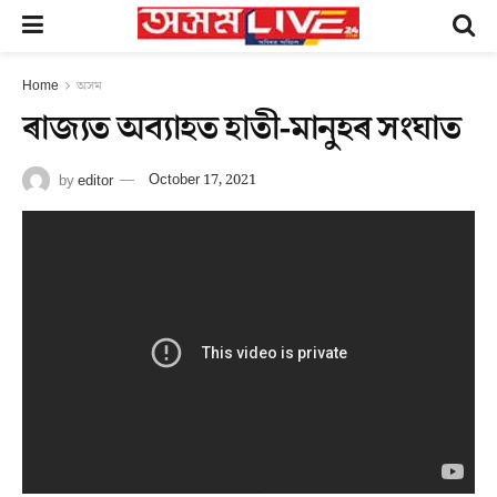
Home
অসম
ৰাজ্যত অব্যাহত হাতী-মানুহৰ সংঘাত
by
editor
October 17, 2021