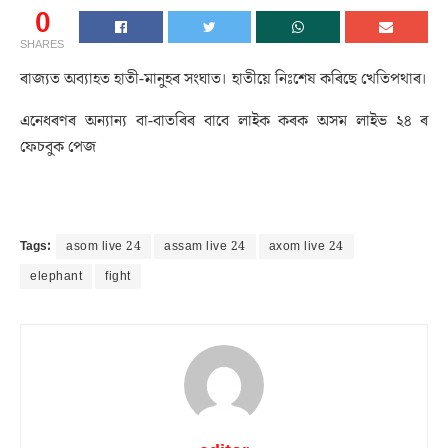
0
SHARES
ৰাজ্যত অব্যাহত হাতী-মানুহৰ সংঘাত। হাতীয়ে নিঃশেষ কৰিছে খেতিপথাৰ।
এনেধৰণৰ অন্যান্য বা-বাতৰিৰ বাবে লাইক কৰক অসম লাইভ ২৪ ৰ
ফেচবুক পেজ
Tags:
asom live 24
assam live 24
axom live 24
elephant
fight