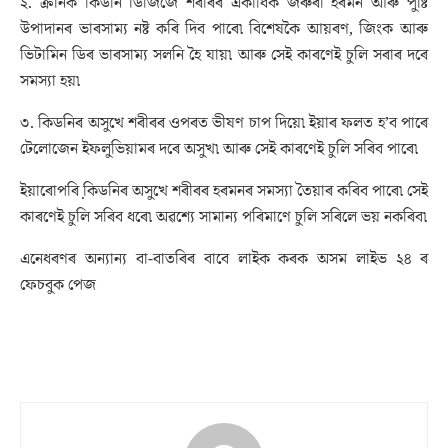
২. ক্ৰনিক কিডনি ডিজিজে শৰীৰৰ একাধিক জৰুৰী হৰমন আৰু পুষ্টি
উপাদানৰ ভাৰসাম্য নষ্ট কৰি দিব পাৰে৷ বিশেষকৈ আয়ৰণ, জিংক আৰু
ভিটামিন ডিৰ ভাৰসাম্য সলনি হৈ যায়৷ আৰু সেই কাৰণেই চুলি সৰাৰ দৰে
সমস্যা হয়৷
৩. কিডনিৰ অসুখে শৰীৰৰ ওপৰত ভীষণ চাপ দিয়ে৷ ইয়াৰ ফলত হ’ব পাৰে
টেলোজেন ইফলুভিয়ামৰ দৰে অসুখ৷ আৰু সেই কাৰণেই চুলি সৰিব পাৰে৷
ইয়াৰোপৰি কি়ডনিৰ অসুখে শৰীৰৰ হৰমনৰ সমস্যা তৈয়াৰ কৰিব পাৰে৷ সেই
কাৰণেই চুলি সৰিব ধৰে৷ অৱশ্যে সামান্য পৰিমাণে চুলি সৰিলে ভয় নকৰিব৷
এনেধৰণৰ অন্যান্য বা-বাতৰিৰ বাবে লাইক কৰক অসম লাইভ ২৪ ৰ
ফেচবুক পেজ