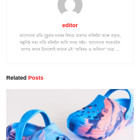
editor
আপোনাক প্ৰতি মুহূৰ্তৰ খবৰৰ বিষয়ে অৱগত কৰিবলৈ আৰু প্ৰকৃত,
বস্তুনিষ্ঠ সত্য দাঙি ধৰিবলৈ আমি সদায় সষ্টম। আপোনাক সময়তকৈ
আগত ৰখাৰ উদ্দেশ্যেই আমাৰ এই "অবিৰত ও অবিচল" যাত্ৰা ...
Related
Posts