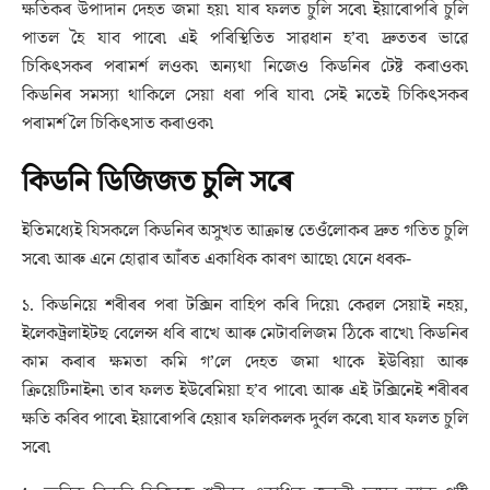
ক্ষতিকৰ উপাদান দেহত জমা হয়৷ যাৰ ফলত চুলি সৰে৷ ইয়াৰোপৰি চুলি
পাতল হৈ যাব পাৰে৷ এই পৰিস্থিতিত সাৱধান হ’ব৷ দ্ৰুততৰ ভাৱে
চিকিৎসকৰ পৰামৰ্শ লওক৷ অন্যথা নিজেও কিডনিৰ টেষ্ট কৰাওক৷
কিডনিৰ সমস্যা থাকিলে সেয়া ধৰা পৰি যাব৷ সেই মতেই চিকিৎসকৰ
পৰামৰ্শ লৈ চিকিৎসাত কৰাওক৷
কিডনি ডিজিজত চুলি সৰে
ইতিমধ্যেই যিসকলে কিডনিৰ অসুখত আক্ৰান্ত তেওঁলোকৰ দ্ৰুত গতিত চুলি
সৰে৷ আৰু এনে হোৱাৰ আঁৰত একাধিক কাৰণ আছে৷ যেনে ধৰক-
১. কিডনিয়ে শৰীৰৰ পৰা টক্সিন বাহিপ কৰি দিয়ে৷ কেৱল সেয়াই নহয়,
ইলেকট্ৰলাইটছ বেলেন্স ধৰি ৰাখে আৰু মেটাবলিজম ঠিকে ৰাখে৷ কিডনিৰ
কাম কৰাৰ ক্ষমতা কমি গ’লে দেহত জমা থাকে ইউৰিয়া আৰু
ক্ৰিয়েটিনাইন৷ তাৰ ফলত ইউৰেমিয়া হ’ব পাৰে৷ আৰু এই টক্সিনেই শৰীৰৰ
ক্ষতি কৰিব পাৰে৷ ইয়াৰোপৰি হেয়াৰ ফলিকলক দুৰ্বল কৰে৷ যাৰ ফলত চুলি
সৰে৷