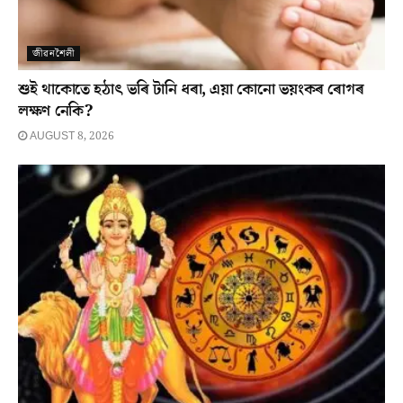
জীৱনশৈলী
শুই থাকোতে হঠাৎ ভৰি টানি ধৰা, এয়া কোনো ভয়ংকৰ ৰোগৰ
লক্ষণ নেকি?
AUGUST 8, 2026