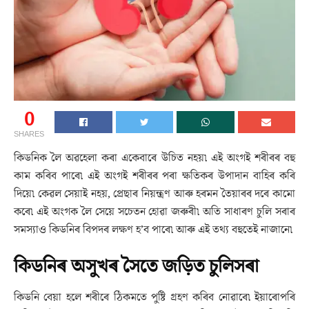
0
SHARES
কিডনিক লৈ অৱহেলা কৰা একেবাৰে উচিত নহয়৷ এই অংগই শৰীৰৰ বহু
কাম কৰিব পাৰে৷ এই অংগই শৰীৰৰ পৰা ক্ষতিকৰ উপাদান বাহিৰ কৰি
দিয়ে৷ কেৱল সেয়াই নহয়, প্ৰেছাৰ নিয়ন্ত্ৰণ আৰু হৰমন তৈয়াৰৰ দৰে কামো
কৰে৷ এই অংগক লৈ সেয়ে সচেতন হোৱা জৰুৰী৷ অতি সাধাৰণ চুলি সৰাৰ
সমস্যাও কিডনিৰ বিপদৰ লক্ষণ হ’ব পাৰে৷ আৰু এই তথ্য বহুতেই নাজানে৷
কিডনিৰ অসুখৰ সৈতে জড়িত চুলিসৰা
কিডনি বেয়া হলে শৰীৰে ঠিকমতে পুষ্টি গ্ৰহণ কৰিব নোৱাৰে৷ ইয়াৰোপৰি