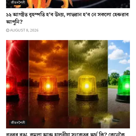
জীৱনশৈলী
১২ আগষ্টত বৃহস্পতি হ’ব উদয়, লাভৱান হ’ব নে সকলো হেৰুৱাব
আপুনি?
AUGUST 8, 2026
জীৱনশৈলী
বতৰৰ ৰঙা, কমলা আৰু হালধীয়া সংকেতৰ অৰ্থ কি? কেনেকৈ