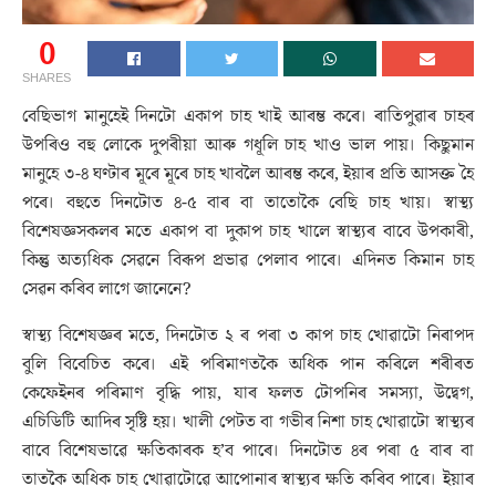
0
SHARES
বেছিভাগ মানুহেই দিনটো একাপ চাহ খাই আৰম্ভ কৰে। ৰাতিপুৱাৰ চাহৰ
উপৰিও বহু লোকে দুপৰীয়া আৰু গধূলি চাহ খাও ভাল পায়। কিছুমান
মানুহে ৩-৪ ঘণ্টাৰ মূৰে মূৰে চাহ খাবলৈ আৰম্ভ কৰে, ইয়াৰ প্ৰতি আসক্ত হৈ
পৰে। বহুতে দিনটোত ৪-৫ বাৰ বা তাতোকৈ বেছি চাহ খায়। স্বাস্থ্য
বিশেষজ্ঞসকলৰ মতে একাপ বা দুকাপ চাহ খালে স্বাস্থ্যৰ বাবে উপকাৰী,
কিন্তু অত্যধিক সেৱনে বিৰূপ প্ৰভাৱ পেলাব পাৰে। এদিনত কিমান চাহ
সেৱন কৰিব লাগে জানেনে?
স্বাস্থ্য বিশেষজ্ঞৰ মতে, দিনটোত ২ ৰ পৰা ৩ কাপ চাহ খোৱাটো নিৰাপদ
বুলি বিবেচিত কৰে। এই পৰিমাণতকৈ অধিক পান কৰিলে শৰীৰত
কেফেইনৰ পৰিমাণ বৃদ্ধি পায়, যাৰ ফলত টোপনিৰ সমস্যা, উদ্বেগ,
এচিডিটি আদিৰ সৃষ্টি হয়। খালী পেটত বা গভীৰ নিশা চাহ খোৱাটো স্বাস্থ্যৰ
বাবে বিশেষভাৱে ক্ষতিকাৰক হ’ব পাৰে। দিনটোত ৪ৰ পৰা ৫ বাৰ বা
তাতকৈ অধিক চাহ খোৱাটোৱে আপোনাৰ স্বাস্থ্যৰ ক্ষতি কৰিব পাৰে। ইয়াৰ