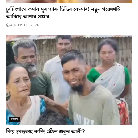
চ্যুয়িংগামে কমাব মূৰ আৰু ডিঙিৰ কেন্সাৰ! নতুন গৱেষণাই
আনিছে আশাৰ সঞ্চাৰ
AUGUST 8, 2026
অসম
কিয় হুকহুকাই কান্দি উঠিল শুকুৰ আলী?