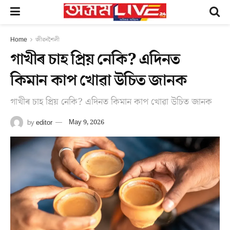
Home
জীৱনশৈলী
গাখীৰ চাহ প্ৰিয় নেকি? এদিনত
কিমান কাপ খোৱা উচিত জানক
গাখীৰ চাহ প্ৰিয় নেকি? এদিনত কিমান কাপ খোৱা উচিত জানক
by
editor
May 9, 2026