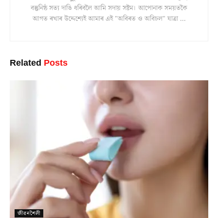
বস্তুনিষ্ঠ সত্য দাঙি ধৰিবলৈ আমি সদায় সষ্টম। আপোনাক সময়তকৈ
আগত ৰখাৰ উদ্দেশ্যেই আমাৰ এই "অবিৰত ও অবিচল" যাত্ৰা ...
Related
Posts
জীৱনশৈলী