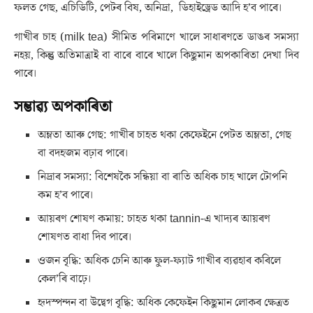
ফলত গেছ, এচিডিটি, পেটৰ বিষ, অনিদ্ৰা, ডিহাইড্ৰেড আদি হ’ব পাৰে।
গাখীৰ চাহ (milk tea) সীমিত পৰিমাণে খালে সাধাৰণতে ডাঙৰ সমস্যা
নহয়, কিন্তু অতিমাত্ৰাই বা বাৰে বাৰে খালে কিছুমান অপকাৰিতা দেখা দিব
পাৰে।
সম্ভাৱ্য অপকাৰিতা
অম্লতা আৰু গেছ: গাখীৰ চাহত থকা কেফেইনে পেটত অম্লতা, গেছ
বা বদহজম বঢ়াব পাৰে।
নিদ্ৰাৰ সমস্যা: বিশেষকৈ সন্ধিয়া বা ৰাতি অধিক চাহ খালে টোপনি
কম হ’ব পাৰে।
আয়ৰণ শোষণ কমায়: চাহত থকা tannin-এ খাদ্যৰ আয়ৰণ
শোষণত বাধা দিব পাৰে।
ওজন বৃদ্ধি: অধিক চেনি আৰু ফুল-ফ্যাট গাখীৰ ব্যৱহাৰ কৰিলে
কেল’ৰি বাঢ়ে।
হৃদস্পন্দন বা উদ্বেগ বৃদ্ধি: অধিক কেফেইন কিছুমান লোকৰ ক্ষেত্ৰত