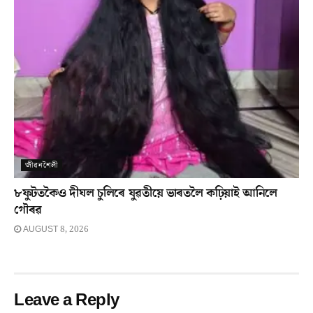
জীৱনশৈলী
৮ফুটতকৈও দীঘল চুলিৰে যুৱতীয়ে ভাৰতলৈ কঢ়িয়াই আনিলে
গৌৰৱ
AUGUST 8, 2026
Leave a Reply