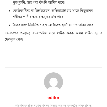
ধুকধুকনি, উদ্বেগ বা কঁপনি আনিব পাৰে।
কোষ্ঠকাঠিন্য বা ডিহাইড্ৰেচন: অতিমাত্ৰাই চাহ খালে কিছুমানৰ
শৰীৰত পানীৰ অভাৱ অনুভৱ হ’ব পাৰে।
দাঁতৰ দাগ: নিয়মিত চাহ খালে দাঁতত হলদীয়া দাগ পৰিব পাৰে।
এনেধৰণৰ অন্যান্য বা-বাতৰিৰ বাবে লাইক কৰক অসম লাইভ ২৪ ৰ
ফেচবুক পেজ
editor
আপোনাক প্ৰতি মুহূৰ্তৰ খবৰৰ বিষয়ে অৱগত কৰিবলৈ আৰু প্ৰকৃত,