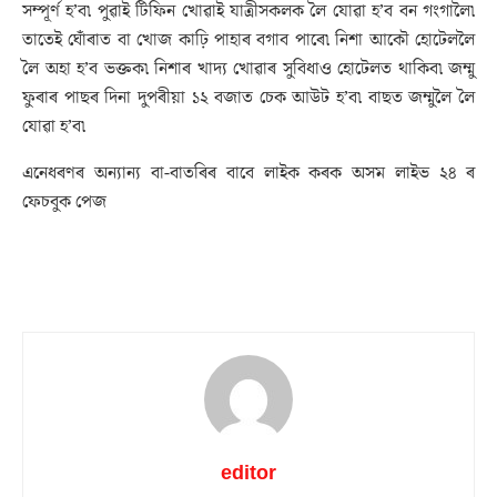
সম্পূৰ্ণ হ’ব৷ পুৱাই টিফিন খোৱাই যাত্ৰীসকলক লৈ যোৱা হ’ব বন গংগালৈ৷
তাতেই ঘোঁৰাত বা খোজ কাঢ়ি পাহাৰ বগাব পাৰে৷ নিশা আকৌ হোটেললৈ
লৈ অহা হ’ব ভক্তক৷ নিশাৰ খাদ্য খোৱাৰ সুবিধাও হোটেলত থাকিব৷ জম্মু
ফুৰাৰ পাছৰ দিনা দুপৰীয়া ১২ বজাত চেক আউট হ’ব৷ বাছত জম্মুলৈ লৈ
যোৱা হ’ব৷
এনেধৰণৰ অন্যান্য বা-বাতৰিৰ বাবে লাইক কৰক অসম লাইভ ২৪ ৰ
ফেচবুক পেজ
editor