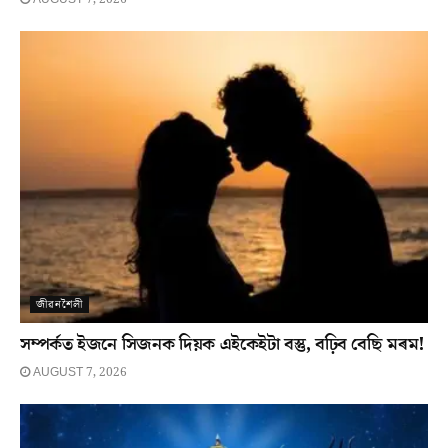
জীৱনশৈলী
সম্পৰ্কত ইজনে সিজনক দিয়ক এইকেইটা বস্তু, বঢ়িব বেছি মৰম!
AUGUST 7, 2026