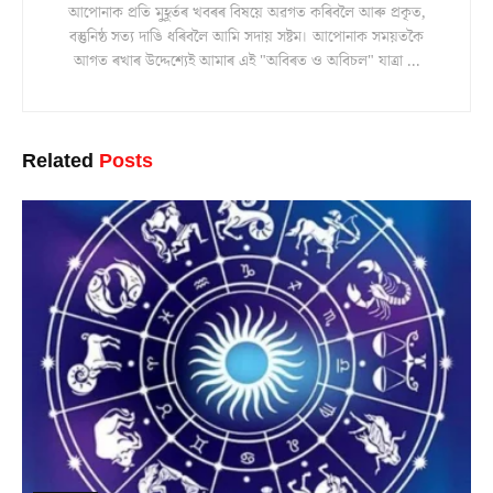
আপোনাক প্ৰতি মুহূৰ্তৰ খবৰৰ বিষয়ে অৱগত কৰিবলৈ আৰু প্ৰকৃত,
বস্তুনিষ্ঠ সত্য দাঙি ধৰিবলৈ আমি সদায় সষ্টম। আপোনাক সময়তকৈ
আগত ৰখাৰ উদ্দেশ্যেই আমাৰ এই "অবিৰত ও অবিচল" যাত্ৰা ...
Related
Posts