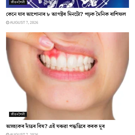
জীৱনশৈলী
কেনে যাব আপোনাৰ ৮ আগষ্টৰ দিনটো? পঢ়ক দৈনিক ৰাশিফল
AUGUST 7, 2026
জীৱনশৈলী
অসহ্যকৰ দাঁতৰ বিষ? এই ঘৰুৱা পদ্ধতিৰে কৰক দূৰ
AUGUST 7, 2026