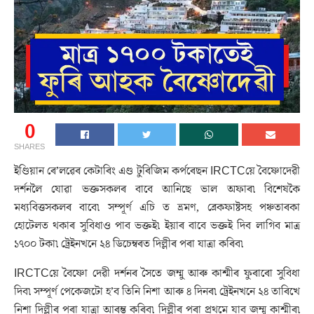
0
SHARES
ইণ্ডিয়ান ৰে’লৱেৰ কেটাৰিং এণ্ড টুৰিজিম কৰ্পৰেছন IRCTCয়ে বৈষ্ণোদেৱী
দৰ্শনলৈ যোৱা ভক্তসকলৰ বাবে আনিছে ভাল অফাৰ৷ বিশেষকৈ
মধ্যবিত্তসকলৰ বাবে৷ সম্পূৰ্ণ এচি ত ভ্ৰমণ, ব্ৰেকফাষ্টসহ পঞ্চতাৰকা
হোটেলত থকাৰ সুবিধাও পাব ভক্তই৷ ইয়াৰ বাবে ভক্তই দিব লাগিব মাত্ৰ
১৭০০ টকা৷ ট্ৰেইনখনে ২৪ ডিচেম্বৰত দিল্লীৰ পৰা যাত্ৰা কৰিব৷
IRCTCয়ে বৈষ্ণো দেৱী দৰ্শনৰ সৈতে জম্মু আৰু কাশ্মীৰ ফুৰাৰো সুবিধা
দিব৷ সম্পূৰ্ণ পেকেজটো হ’ব তিনি নিশা আৰু ৪ দিনৰ৷ ট্ৰেইনখনে ২৪ তাৰিখে
নিশা দিল্লীৰ পৰা যাত্ৰা আৰম্ভ কৰিব৷ দিল্লীৰ পৰা প্ৰথমে যাব জম্মু কাশ্মীৰ৷