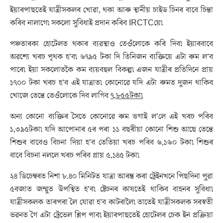
ইয়াৰপাছতেই যাত্ৰীসকলৰ খোৱা, থকা আৰু স্থানীয় চাইড চিনৰ বাবে চিন্তা
কৰিব নালাগে৷ সকলো সুবিধাই প্ৰদান কৰিব IRCTCয়ে৷
পঞ্চতাৰকা হোটেলত থকাৰ ব্যৱস্থাও তেওঁলোকে কৰি দিব৷ ইয়াৰবাবে
অৱশ্যে খৰচ পৃথক হ’ব৷ ৬৭৯৫ টকা দি তিনিজন ব্যক্তিয়ে এটা ৰুম ল’ব
পাৰে৷ ইয়া সকলোতকৈ কম ব্যয়বহুল বিকল্প৷ এজন যাত্ৰীৰ প্ৰতিদিনে প্ৰায়
১৭০০ টকা খৰচ হ’ব এই যাত্ৰাত৷ কোনোৱে যদি এটা ৰুমত দুজন থাকিব
খোজে তেন্তে তেওঁলোকে দিব লাগিব
৭,৮৫৫টকা৷
অন্য কোনো ব্যক্তিৰ সৈতে কোনোৱে ৰুম ভগাই ল’লে এই খৰচ পৰিব
১,৩৯৫টকা৷ যদি আপোনাৰ ৫ৰ পৰা ১১ বছৰীয়া কোনো শিশু আছে তেন্তে
শিশুৰ বাবেও বিচনা দিয়া হ’ব তেতিয়া খৰচ পৰিব ৬,১৬০ টকা৷ শিশুৰ
বাবে বিচনা নললে খৰচ পৰিব প্ৰায় ৫,১৪৫ টকা৷
২৪ ডিচেম্বৰত নিশা ৮.৪০ মিনিটত যাত্ৰা আৰম্ভ কৰা ট্ৰেইনখনে পিছদিনা পুৱা
৫বজাত জম্মুত উপস্থিত হ’ব৷ ষ্টেচনৰ কাষতেই থাকিব বাহনৰ সুবিধা৷
যাত্ৰীসকলক তাৰপৰা লৈ যোৱা হ’ব কাটৰালৈ৷ তাতেই যাত্ৰীসকলক সৰস্বতী
ভৱনত গৈ এটা ট্ৰেভেল শ্লিপ পাব৷ ইয়াৰপাছতেই হোটেলৰ চেক ইন প্ৰক্ৰিয়া