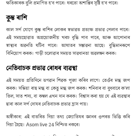
ক্ষতিকাৰক বুলি প্ৰমাণিত হ’ব পাৰে। ঘৰতো অশান্তিৰ সৃষ্টি হ’ব পাৰে।
কুম্ভ ৰাশি
কাল সৰ্প যোগে কুম্ভ ৰাশিৰ লোকৰ স্বভাৱত প্ৰত্যক্ষ প্ৰভাৱ পেলাব পাৰে।
এই সময়ছোৱাত অপ্ৰয়োজনীয় খৰচ বৃদ্ধি পাব পাৰে, আৰু আপোনাৰ
স্বাস্থ্যৰ অৱনতি ঘটিব পাৰে। আঘাতৰ সম্ভাৱনা আছে। বুদ্ধিমানৰূপে
বিনিয়োগ কৰক। গাড়ী চলোৱাৰ সময়ত সাৱধানতা অৱলম্বন কৰক।
নেতিবাচক প্ৰভাৱ ৰোধৰ ব্যৱস্থা
এই সময়ত প্ৰতিদিনে ভগৱান শিৱক পূজা কৰিব লাগে। তেওঁৰ মন্ত্ৰ জপ
কৰক। সন্ধিয়া ৰাহু মন্ত্ৰ বা কেতু মন্ত্ৰ জপ কৰক। শনিবাৰ বা বুধবাৰে ক’লা
তিল, সাত শস্য, বা কম্বল এখন দান কৰক। বিশ্বাস কৰা হয় যে এই ব্যৱস্থাৰ
দ্বাৰা কাল সৰ্প দোষৰ নেতিবাচক প্ৰভাৱ হ্ৰাস পায়।
অস্বীকাৰ: এই বাতৰিত দিয়া তথ্য জ্যোতিষৰ জ্ঞানৰ ওপৰত ভিত্তি কৰি
দিয়া হৈছে। Asom live 24 নিশ্চিত নকৰে।