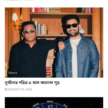
বিনোদন
দুৰ্ঘটনাত পতিত এ আৰ ৰহমানৰ পুত্ৰ
AUGUST 10, 2026