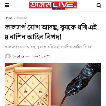
Home
জীৱনশৈলী
কালসৰ্প যোগ আৰম্ভ, বৃষকে ধৰি এই
৪ ৰাশিৰ আহিব বিপদ!
কালসৰ্প যোগ আৰম্ভ, বৃষকে ধৰি এই ৪ ৰাশিৰ আহিব বিপদ!
by
editor
June 10, 2026