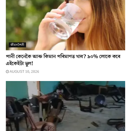
জীৱনশৈলী
পানী কেনেকৈ আৰু কিমান পৰিমাণত খাব? ৯০% লোকে কৰে
এইকেইটা ভুল!
AUGUST 10, 2026