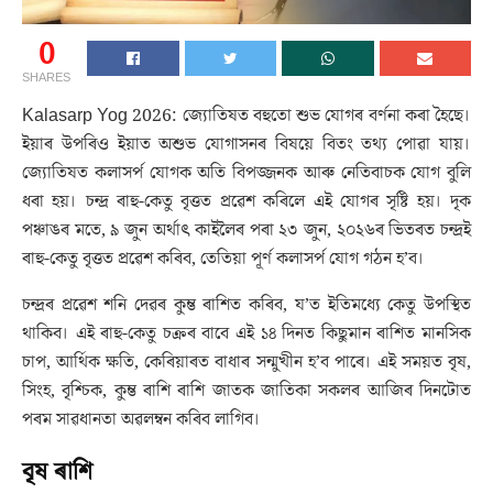
0
SHARES
Kalasarp Yog 2026: জ্যোতিষত বহুতো শুভ যোগৰ বৰ্ণনা কৰা হৈছে।
ইয়াৰ উপৰিও ইয়াত অশুভ যোগাসনৰ বিষয়ে বিতং তথ্য পোৱা যায়।
জ্যোতিষত কলাসৰ্প যোগক অতি বিপজ্জনক আৰু নেতিবাচক যোগ বুলি
ধৰা হয়। চন্দ্ৰ ৰাহু-কেতু বৃত্তত প্ৰৱেশ কৰিলে এই যোগৰ সৃষ্টি হয়। দৃক
পঞ্চাঙৰ মতে, ৯ জুন অৰ্থাৎ কাইলৈৰ পৰা ২৩ জুন, ২০২৬ৰ ভিতৰত চন্দ্ৰই
ৰাহু-কেতু বৃত্তত প্ৰৱেশ কৰিব, তেতিয়া পূৰ্ণ কলাসৰ্প যোগ গঠন হ’ব।
চন্দ্ৰৰ প্ৰৱেশ শনি দেৱৰ কুম্ভ ৰাশিত কৰিব, য’ত ইতিমধ্যে কেতু উপস্থিত
থাকিব। এই ৰাহু-কেতু চক্ৰৰ বাবে এই ১৪ দিনত কিছুমান ৰাশিত মানসিক
চাপ, আৰ্থিক ক্ষতি, কেৰিয়াৰত বাধাৰ সন্মুখীন হ’ব পাৰে। এই সময়ত বৃষ,
সিংহ, বৃশ্চিক, কুম্ভ ৰাশি ৰাশি জাতক জাতিকা সকলৰ আজিৰ দিনটোত
পৰম সাৱধানতা অৱলম্বন কৰিব লাগিব।
বৃষ ৰাশি