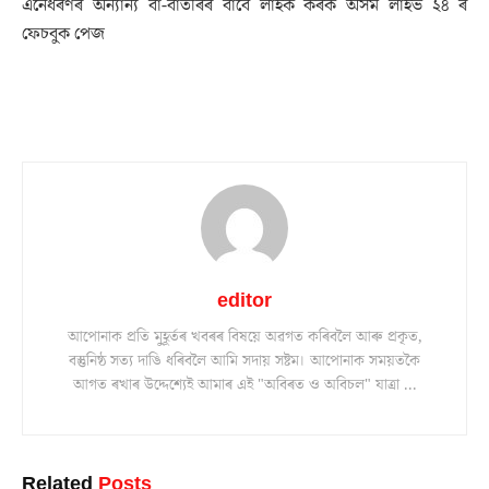
এনেধৰণৰ অন্যান্য বা-বাতৰিৰ বাবে লাইক কৰক অসম লাইভ ২৪ ৰ
ফেচবুক পেজ
editor
আপোনাক প্ৰতি মুহূৰ্তৰ খবৰৰ বিষয়ে অৱগত কৰিবলৈ আৰু প্ৰকৃত,
বস্তুনিষ্ঠ সত্য দাঙি ধৰিবলৈ আমি সদায় সষ্টম। আপোনাক সময়তকৈ
আগত ৰখাৰ উদ্দেশ্যেই আমাৰ এই "অবিৰত ও অবিচল" যাত্ৰা ...
Related
Posts