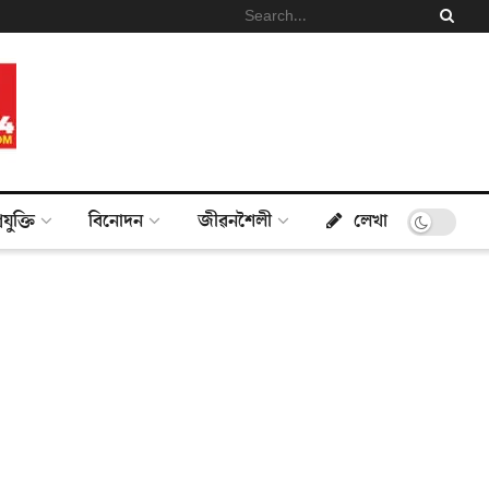
্ৰযুক্তি
বিনোদন
জীৱনশৈলী
লেখা