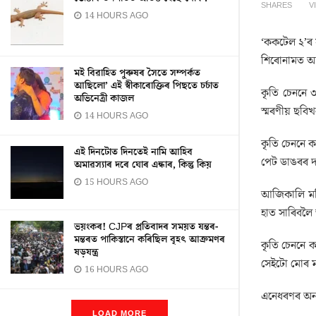
SHARES
V
14 HOURS AGO
‘ককটেল ২’ৰ স
শিৰোনামত 
মই বিৱাহিত পুৰুষৰ সৈতে সম্পৰ্কত
আছিলো’ এই স্বীকাৰোক্তিৰ পিছতে চৰ্চাত
কৃতি চেননে 
অভিনেত্ৰী কাজল
স্মৰণীয় ছবিখ
14 HOURS AGO
কৃতি চেননে ক
এই দিনটোত দিনতেই নামি আহিব
পেট ডাঙৰৰ দ
অমাৱস্যাৰ দৰে ঘোৰ এন্ধাৰ, কিন্তু কিয়
15 HOURS AGO
আজিকালি মহিল
হাত সাৰিবলৈ
ভয়ংকৰ! CJPৰ প্ৰতিবাদৰ সময়ত যন্তৰ-
মন্তৰত পাকিস্তানে কৰিছিল বৃহৎ আক্ৰমণৰ
কৃতি চেননে 
ষড়যন্ত্ৰ
সেইটো মোৰ ম
16 HOURS AGO
এনেধৰণৰ অন্
LOAD MORE