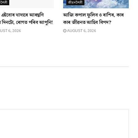
নশৈলী
জীৱনশৈলী
 এইবোৰ খাদ্যৰে আৰম্ভণি
আজি কপাল ফুলিব ৩ ৰাশিৰ, কাৰ
 দিনটো, ৰোগত পৰিব আপুনি!
কাৰ জীৱনত আহিব বিপদ?
ST 6, 2026
AUGUST 6, 2026