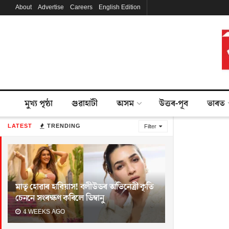
About
Advertise
Careers
English Edition
মুখ্য পৃষ্ঠা
গুৱাহাটী
অসম
উত্তৰ-পূব
ভাৰত
LATEST
TRENDING
Filter
মাতৃ হোৱাৰ হাবিয়াস! বলীউডৰ অভিনেত্ৰী কৃতি
চেননে সংৰক্ষণ কৰিলে ডিম্বানু
4 WEEKS AGO