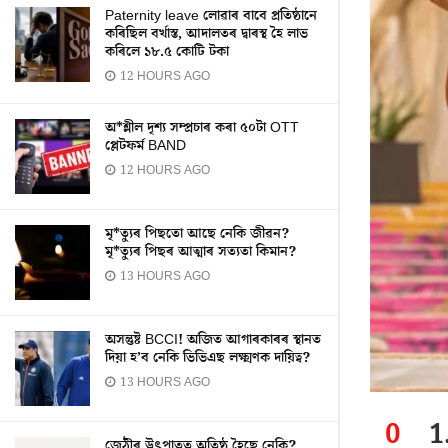
Paternity leave লোৱাৰ বাবে প্ৰতিষ্ঠানে
কৰিছিল বৰ্খাস্ত, আদালতৰ দ্বাৰস্থ হৈ লাভ
কৰিলে ১৮.৫ কোটি টকা
12 HOURS AGO
অ*শ্লীল দৃশ্য সম্প্ৰচাৰ কৰা ৫০টা OTT
প্লেটফৰ্ম BAND
12 HOURS AGO
মৃ*ত্যুৰ পিছতো আছে নেকি জীৱন?
মৃ*ত্যুৰ পিছৰ আত্মাৰ সত্যতা কিমান?
13 HOURS AGO
অসন্তুষ্ট BCCI! অজিত আগাৰকাৰৰ স্থানত
দিয়া হ’ব নেকি ভিভিএছ লক্ষ্মণক দায়িত্ব?
13 HOURS AGO
0
1
জেঠীৰ উৎপাতত অতিষ্ঠ হৈছে নেকি?