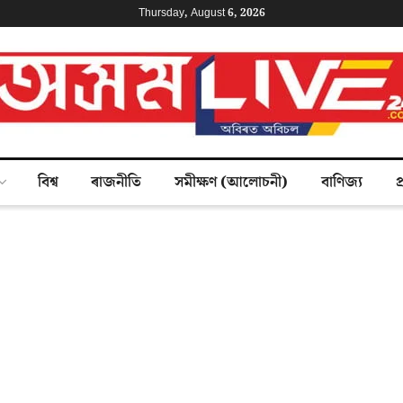
Thursday, August 6, 2026
বিশ্ব
ৰাজনীতি
সমীক্ষণ (আলোচনী)
বাণিজ্য
প