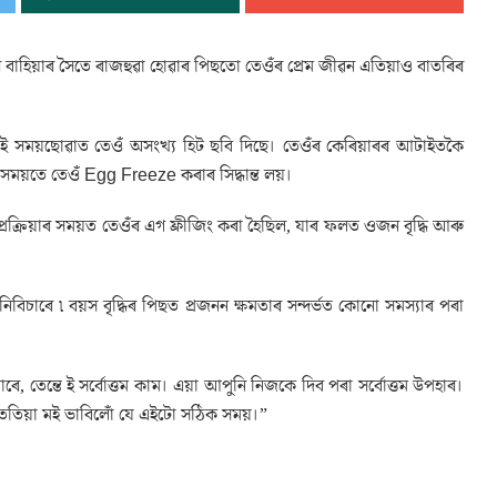
 বাহিয়াৰ সৈতে ৰাজহুৱা হোৱাৰ পিছতো তেওঁৰ প্ৰেম জীৱন এতিয়াও বাতৰিৰ
এই সময়ছোৱাত তেওঁ অসংখ্য হিট ছবি দিছে। তেওঁৰ কেৰিয়াৰৰ আটাইতকৈ
টিঙৰ সময়তে তেওঁ Egg Freeze কৰাৰ সিদ্ধান্ত লয়।
 প্ৰক্ৰিয়াৰ সময়ত তেওঁৰ এগ ফ্ৰীজিং কৰা হৈছিল, যাৰ ফলত ওজন বৃদ্ধি আৰু
িচাৰে ৷ বয়স বৃদ্ধিৰ পিছত প্ৰজনন ক্ষমতাৰ সন্দৰ্ভত কোনো সমস্যাৰ পৰা
 তেন্তে ই সৰ্বোত্তম কাম। এয়া আপুনি নিজকে দিব পৰা সৰ্বোত্তম উপহাৰ।
েতিয়া মই ভাবিলোঁ যে এইটো সঠিক সময়।”