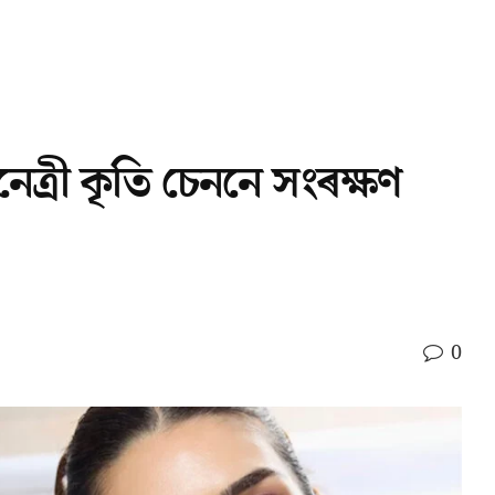
ত্ৰী কৃতি চেননে সংৰক্ষণ
0