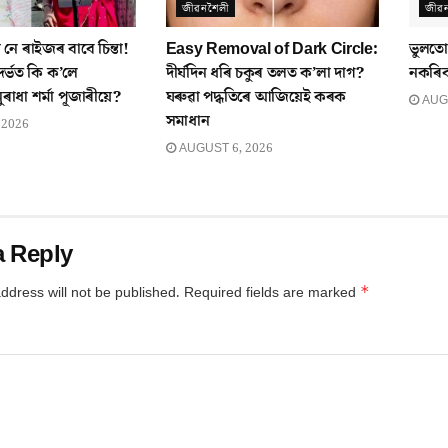
জীৱনশৈলী
জীৱ
 নে ৰাইজৰ বাবে চিন্তা!
Easy Removal of Dark Circle:
ভুলতো
দৰ্ভত কি ক’লে
দীৰ্ঘদিন ধৰি চকুৰ তলত ক’লা দাগ?
নকৰিব
ুৰাধা শৰ্মা পূজাৰীয়ে?
ঘৰুৱা পদ্ধতিৰে আজিয়েই কৰক
AUGU
সমাধান
 2026
AUGUST 6, 2026
a Reply
*
ddress will not be published.
Required fields are marked
*