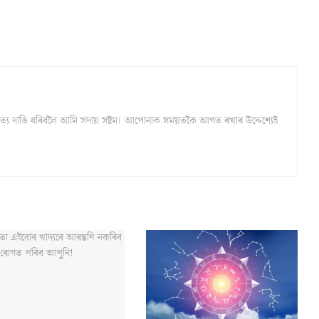
্ঠ সত্য দাঙি ধৰিবলৈ আমি সদায় সষ্টম। আপোনাক সময়তকৈ আগত ৰখাৰ উদ্দেশ্যেই