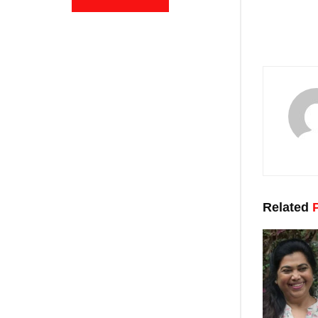
Related
P