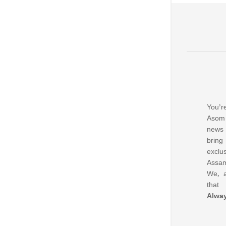
You’re
Asom 
news
bring
excl
Assam
We, a
that
Alwa