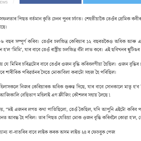
IEWS
ফলতাৰ পিছত বৰ্তমান কৃতি চেনন পুনৰ চৰ্চাত। শেহতীয়াকৈ তেওঁৰ প্ৰেমিক কবীৰ
আছে।
৩৬ বছৰ সম্পূৰ্ণ কৰিব। তেওঁৰ চলচ্চিত্ৰ কেৰিয়াৰ ১২ বছৰতকৈও অধিক আৰু 
ন হ’ল ‘মিমি’, যাৰ বাবে তেওঁ ৰাষ্ট্ৰীয় চলচ্চিত্ৰ বঁটা লাভ কৰে। এই ছবিখনৰ শ্বু
য় যে মিমিৰ চৰিত্ৰটোৰ বাবে তেওঁৰ ওজন বৃদ্ধি কৰিবলগীয়া হৈছিল। ওজন বৃদ্ধিৰ
ৰে শাৰীৰিক পৰিৱৰ্তনৰ সৈতে মোকাবিলা কৰাটো সহজ হৈ পৰিছিল।
াসকলে নিজৰ কেৰিয়াৰক অধিক গুৰুত্ব দিছে, যাৰ বাবে সোনকালে মাতৃ হ’ব নিব
 আজিকালি বেছিভাগ মহিলাই এগ ফ্ৰীজিং কৌশলৰ সহায় লৈছে ৷
কয়, “মই এজনৰ লগত কথা পাতিছিলো, তেওঁ কৈছিল, যদি আপুনি এইটো কৰিব পাৰে,
নত আবদ্ধ হৈ পৰিল। তাৰ পিছত যেতিয়া মোক ওজন বৃদ্ধি কৰিবলৈ কোৱা হ’ল, ত
যান্য বা-বাতৰিৰ বাবে লাইক কৰক অসম লাইভ ২৪ ৰ ফেচবুক পেজ