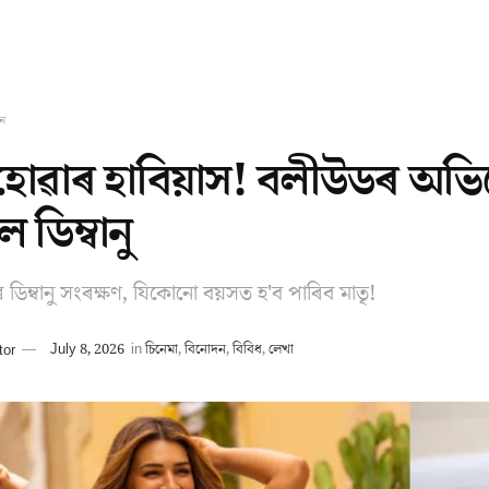
ন
 হোৱাৰ হাবিয়াস! বলীউডৰ অভিনে
 ডিম্বানু
 ডিম্বানু সংৰক্ষণ, যিকোনো বয়সত হ'ব পাৰিব মাতৃ!
tor
July 8, 2026
in
চিনেমা
,
বিনোদন
,
বিবিধ
,
লেখা