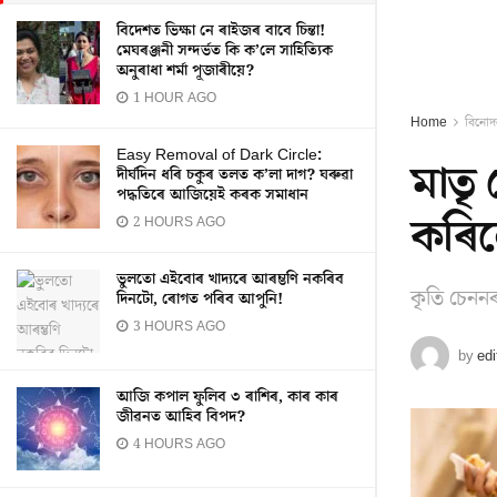
বিদেশত ভিক্ষা নে ৰাইজৰ বাবে চিন্তা!
মেঘৰঞ্জনী সন্দৰ্ভত কি ক’লে সাহিত্যিক
অনুৰাধা শৰ্মা পূজাৰীয়ে?
1 HOUR AGO
Home
বিনোদ
Easy Removal of Dark Circle:
মাতৃ
দীৰ্ঘদিন ধৰি চকুৰ তলত ক’লা দাগ? ঘৰুৱা
পদ্ধতিৰে আজিয়েই কৰক সমাধান
কৰিলে
2 HOURS AGO
ভুলতো এইবোৰ খাদ্যৰে আৰম্ভণি নকৰিব
কৃতি চেননৰ
দিনটো, ৰোগত পৰিব আপুনি!
3 HOURS AGO
by
edi
আজি কপাল ফুলিব ৩ ৰাশিৰ, কাৰ কাৰ
জীৱনত আহিব বিপদ?
4 HOURS AGO