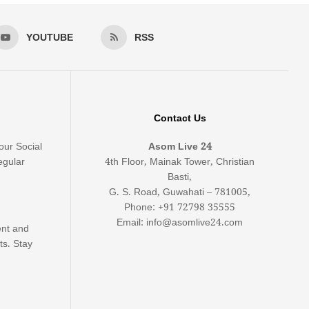
YOUTUBE
RSS
Contact Us
our Social
Asom Live 24
egular
4th Floor, Mainak Tower, Christian
Basti,
G. S. Road, Guwahati – 781005,
Phone: +91 72798 35555
Email: info@asomlive24.com
ent and
ts. Stay