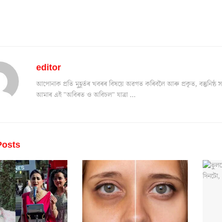
editor
আপোনাক প্ৰতি মুহূৰ্তৰ খবৰৰ বিষয়ে অৱগত কৰিবলৈ আৰু প্ৰকৃত, বস্তুনিষ
আমাৰ এই "অবিৰত ও অবিচল" যাত্ৰা ...
osts