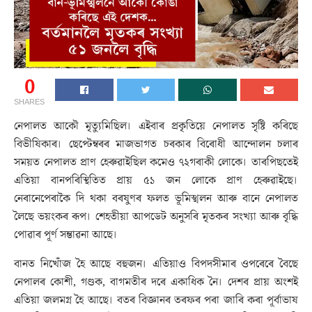
0
SHARES
নেপালত আকৌ মৃত্যুমিছিল। এইবাৰ প্ৰকৃতিয়ে নেপালত সৃষ্টি কৰিছে
বিভীষিকাৰ। ছেপ্টেম্বৰৰ মাজভাগত চৰকাৰ বিৰোধী আন্দোলন চলাৰ
সময়ত নেপালত প্ৰাণ হেৰুৱাইছিল কমেও ৭২গৰাকী লোকে। তাৰপিছতেই
এতিয়া বানপৰিস্থিতিত প্ৰায় ৫১ জন লোকে প্ৰাণ হেৰুৱাইছে।
নেৰানেপেৰাকৈ দি থকা বৰষুণৰ ফলত ভূমিস্খলন আৰু বানে নেপালত
লৈছে ভয়ংকৰ ৰূপ। শেহতীয়া আপডেট অনুসৰি মৃতকৰ সংখ্যা আৰু বৃদ্ধি
পোৱাৰ পূৰ্ণ সম্ভাৱনা আছে।
বানত নিখোঁজ হৈ আছে বহুজন। এতিয়াও বিপদসীমাৰ ওপৰেৰে বৈছে
নেপালৰ কোশী, গণ্ডক, বাগমতীৰ দৰে একাধিক নৈ। দেশৰ প্ৰায় অংশই
এতিয়া জলমগ্ন হৈ আছে। বতৰ বিজ্ঞানৰ তৰফৰ পৰা জাৰি কৰা পূৰ্বাভাষ