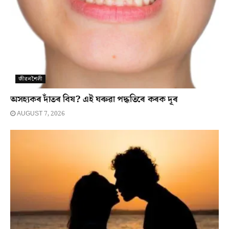
জীৱনশৈলী
অসহ্যকৰ দাঁতৰ বিষ? এই ঘৰুৱা পদ্ধতিৰে কৰক দূৰ
AUGUST 7, 2026