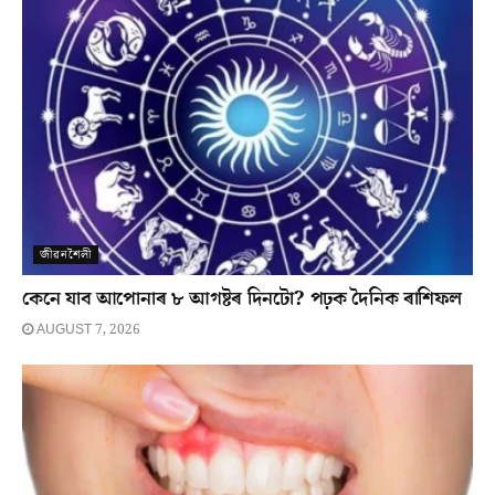
জীৱনশৈলী
কেনে যাব আপোনাৰ ৮ আগষ্টৰ দিনটো? পঢ়ক দৈনিক ৰাশিফল
AUGUST 7, 2026