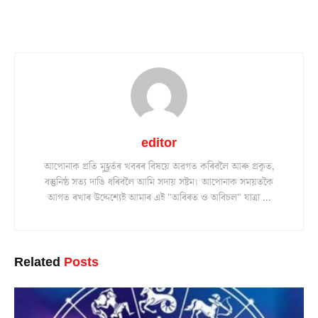
editor
আপোনাক প্ৰতি মুহূৰ্তৰ খবৰৰ বিষয়ে অৱগত কৰিবলৈ আৰু প্ৰকৃত,
বস্তুনিষ্ঠ সত্য দাঙি ধৰিবলৈ আমি সদায় সষ্টম। আপোনাক সময়তকৈ
আগত ৰখাৰ উদ্দেশ্যেই আমাৰ এই "অবিৰত ও অবিচল" যাত্ৰা ...
Related
Posts