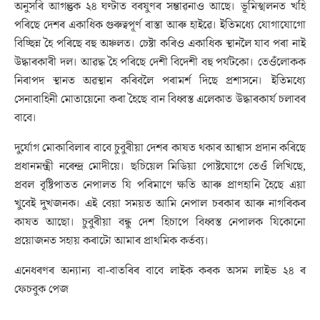
অনুসৰি আগন্তুক ২৪ ঘণ্টাত বৰষুণৰ সম্ভাৱনাও আছে। ভূমিস্খলনত খহি
পৰিছে দেশৰ একাধিক গুৰুত্বপূৰ্ণ ৰাস্তা আৰু হাইৱে। ইতিমধ্যে যোগাযোগো
বিচ্ছিন্ন হৈ পৰিছে বহু অঞ্চলত। চেষ্টা কৰিও একাধিক স্থানলৈ যাব পৰা নাই
উদ্ধাৰকাৰী দল। আৱদ্ধ হৈ পৰিছে দেশী বিদেশী বহু পৰ্যটকো। তেওঁলোকক
নিৰাপদ স্থানত অৱস্থান কৰিবলৈ পৰামৰ্শ দিছে প্ৰশাসনে। ইতিমধ্যে
সেনাবাহিনী মোতায়েনো কৰা হৈছে বান বিধ্বস্ত এলেকাত উদ্ধাৰকাৰ্য চলাবৰ
বাবে।
দুৰ্যোগ মোকাবিলাৰ বাবে চুবুৰীয়া দেশৰ কাষত থকাৰ আশ্বাস প্ৰদান কৰিছে
প্ৰধানমন্ত্ৰী নৰেন্দ্ৰ মোদীয়ে। ছচিয়েল মিডিয়া পোষ্টযোগে তেওঁ লিখিছে,
প্ৰবল বৃষ্টিপাতত নেপালত যি পৰিমাণে ক্ষতি আৰু প্ৰাণহানি হৈছে এয়া
খুবেই দুখজনক। এই বেয়া সময়ত আমি নেপাল চৰকাৰ আৰু নাগৰিকৰ
কাষত আছো। চুবুৰীয়া বন্ধু দেশ হিচাপে বিধ্বস্ত নেপালক যিকোনো
প্ৰয়োজনত সহায় কৰাটো আমাৰ প্ৰাথমিক কৰ্তব্য।
এনেধৰণৰ অন্যান্য বা-বাতৰিৰ বাবে লাইক কৰক অসম লাইভ ২৪ ৰ
ফেচবুক পেজ