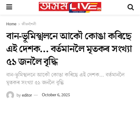
Home
জীৱনশৈলী
বান-ভূমিস্খলনে আকৌ কোঙা কৰিছে
এই দেশক… বৰ্তমানলৈ মৃতকৰ সংখ্যা
৫১ জনলৈ বৃদ্ধি
বান-ভূমিস্খলনে আকৌ কোঙা কৰিছে এই দেশক... বৰ্তমানলৈ
মৃতকৰ সংখ্যা ৫১ জনলৈ বৃদ্ধি
by
editor
October 6, 2025