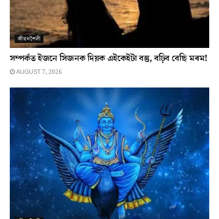
জীৱনশৈলী
সম্পৰ্কত ইজনে সিজনক দিয়ক এইকেইটা বস্তু, বঢ়িব বেছি মৰম!
AUGUST 7, 2026