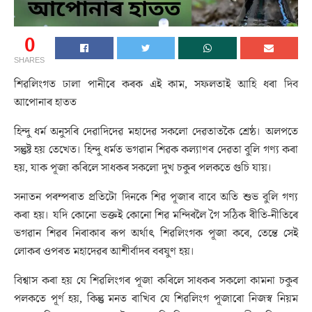
0
SHARES
শিৱলিংগত ঢালা পানীৰে কৰক এই কাম, সফলতাই আহি ধৰা দিব
আপোনাৰ হাতত
হিন্দু ধৰ্ম অনুসৰি দেৱাদিদেৱ মহাদেৱ সকলো দেৱতাতকৈ শ্ৰেষ্ঠ। অলপতে
সন্তুষ্ট হয় তেখেত। হিন্দু ধৰ্মত ভগৱান শিৱক কল্যাণৰ দেৱতা বুলি গণ্য কৰা
হয়, যাক পূজা কৰিলে সাধকৰ সকলো দুখ চকুৰ পলকতে গুচি যায়।
সনাতন পৰম্পৰাত প্ৰতিটো দিনকে শিৱ পূজাৰ বাবে অতি শুভ বুলি গণ্য
কৰা হয়। যদি কোনো ভক্তই কোনো শিৱ মন্দিৰলৈ গৈ সঠিক ৰীতি-নীতিৰে
ভগৱান শিৱৰ নিৰাকাৰ ৰূপ অৰ্থাৎ শিৱলিংগক পূজা কৰে, তেন্তে সেই
লোকৰ ওপৰত মহাদেৱৰ আশীৰ্বাদৰ বৰষুণ হয়।
বিশ্বাস কৰা হয় যে শিৱলিংগৰ পূজা কৰিলে সাধকৰ সকলো কামনা চকুৰ
পলকতে পূৰ্ণ হয়, কিন্তু মনত ৰাখিব যে শিৱলিংগ পূজাৰো নিজস্ব নিয়ম