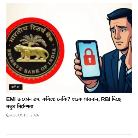
বাণিজ্য
EMI ত ফোন ক্ৰয় কৰিছে নেকি? হওক সাৱধান, RBI দিছে
নতুন নিৰ্দেশনা
AUGUST 8, 2026