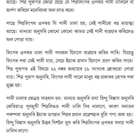
আছে। শিৱ পুৰাণত কোৱা হৈছে যে শিৱলিংগৰ ওপৰত পানী ঢালিলে বা
অৰ্পণ কৰিলে মনেবিচৰা ফল লাভ কৰে।
পাছে শিৱলিংগৰ ওপৰত যি পানী ঢালা হয়, সেই পানীৰো বহু মাহাত্ম্য
আছে। মান্যতা অনুসৰি কোনো কোনো কামত সেই পানী ব্যৱহাৰ কৰিলেও
ফল পোৱা যায়।
লিংগৰ ওপৰত ঢালা পানী পদজল হিচাপে ব্যৱহাৰ কৰিব পাৰি। যিহেতু
লিংগৰ পৰা সেই পানী যায়, সেয়ে ইয়াক প্ৰসাদ হিচাপে গ্ৰহণ কৰিব পাৰে।
শিৱ পুৰাণত এই বিষয়ে ২২ নম্বৰ অধ্যায়ৰ ১৮ সংখ্যক শ্লোকতো পোৱা
যায়। শিৱ পুৰাণ অনুসৰি, লিংগৰ পানী খালে মানুহ বহু প্ৰকাৰৰ ৰোগৰ পৰা
মুক্ত হয়।
পানী ঢালাৰ ক্ষেত্ৰত সাৱধান হব। মান্যত অনুসৰি তথা হিন্দু বিশ্বাস অনুসৰি
কেতিয়াও পূবমুখী শিৱলিঙত পানী ঢালি দিব নালাগে, কাৰণ সনাতন
পৰম্পৰা অনুসৰি ইয়াক ভগৱান শিৱৰ প্ৰধান প্ৰৱেশদ্বাৰ বুলি গণ্য কৰা হয়।
হিন্দু বিশ্বাস অনুসৰি উত্তৰ দিশলৈ মুখ কৰি শিৱলিংগৰ ওপৰত সদায় পানী
ঢালিব লাগে।