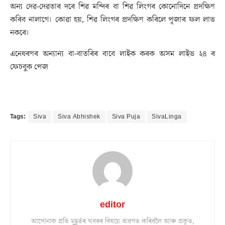
অন্য দেৱ-দেৱতাৰ দৰে শিৱ মন্দিৰ বা শিৱ লিংগৰ কোনোদিনে প্ৰদক্ষিণ
কৰিব নালাগে। কোৱা হয়, শিৱ লিংগৰ প্ৰদক্ষিণ কৰিলে পূজাৰ ফল লাভ
নকৰে।
এনেধৰণৰ অন্যান্য বা-বাতৰিৰ বাবে লাইক কৰক অসম লাইভ ২৪ ৰ
ফেচবুক পেজ
Tags:
Siva
Siva Abhishek
Siva Puja
SivaLinga
editor
আপোনাক প্ৰতি মুহূৰ্তৰ খবৰৰ বিষয়ে অৱগত কৰিবলৈ আৰু প্ৰকৃত,