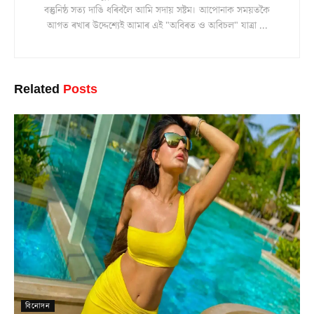
বস্তুনিষ্ঠ সত্য দাঙি ধৰিবলৈ আমি সদায় সষ্টম। আপোনাক সময়তকৈ
আগত ৰখাৰ উদ্দেশ্যেই আমাৰ এই "অবিৰত ও অবিচল" যাত্ৰা ...
Related
Posts
বিনোদন