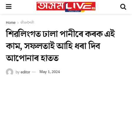
Home
জীৱনশৈলী
শিৱলিংগত ঢালা পানীৰে কৰক এই
কাম, সফলতাই আহি ধৰা দিব
আপোনাৰ হাতত
by
editor
May 1, 2024