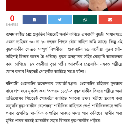
0
SHARES
অসম লাইভ ২৪ঃ
প্ৰকৃতিৰ নিয়মেই সলনি কৰিছে এগৰাকী বৃ্দ্ধই। সাধাৰণতে
এজন ব্যক্তিৰ ৬০ বা ৭০ বছৰৰ পিছত যৌন চাহিদা কমি আহে। কিন্তু এই
বৃদ্ধগৰাকীৰ ক্ষেত্ৰত সম্পূৰ্ণ বিপৰীত। গুজৰাটৰ ৮৯ বছৰীয়া বৃ্দ্ধৰ যৌন
চাহিদাই চিন্তাৰ কাৰণ হৈ পৰিছে। বৃদ্ধৰ অত্যাচাৰ সহিব নোৱাৰি আদালতৰ
কাষ চাপিছে ৮৭ বছৰীয়া বৃদ্ধা পত্নী। আৰক্ষীৰ হেল্পলাইন নম্বৰত পত্নীয়ে
ফোন কৰাৰ পিছতেই পোহৰলৈ আহিছে সমগ্ৰ ঘটনা।
ঘটনাটো গুজৰাটৰ ভদোদৰাৰ চায়াজীগঞ্জৰ। গুজৰাটৰ মহিলাৰ সুৰক্ষাৰ
বাবে প্ৰশাসনে মুকলি কৰা ‘অভয়ম ১৮১’-ত বৃদ্ধগৰাকীৰ বিষয়ে পত্নীয়ে অনা
অভিযোগৰ পিছতেই পোহৰলৈ আহিছে সকলো তথ্য। পত্নীয়ে প্ৰকাশ কৰা
অনুসৰি বৃদ্ধগৰাকীৰ বেপেৰুৱা শাৰীৰিক চাহিদাত তেওঁ শাৰীৰিকভাৱে ভাঙি
পৰাৰ ওপৰিও মানসিক অশান্তিৰ মাজত সময় পাৰ কৰিছে। স্বামীৰ পৰা
মুক্তি পাবৰ বাবেই আৰক্ষীৰ সহায় বিচাৰে বৃদ্ধগৰাকীৰ পত্নীয়ে।