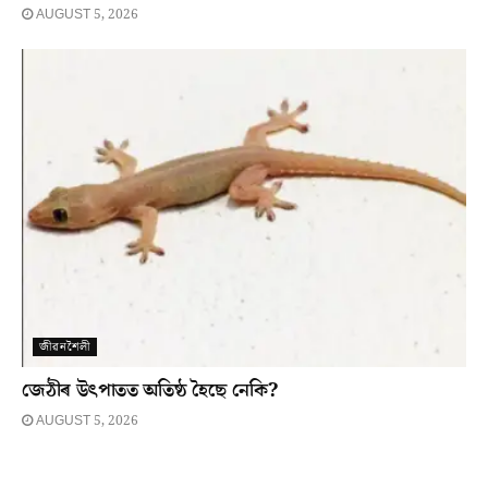
AUGUST 5, 2026
জীৱনশৈলী
জেঠীৰ উৎপাতত অতিষ্ঠ হৈছে নেকি?
AUGUST 5, 2026