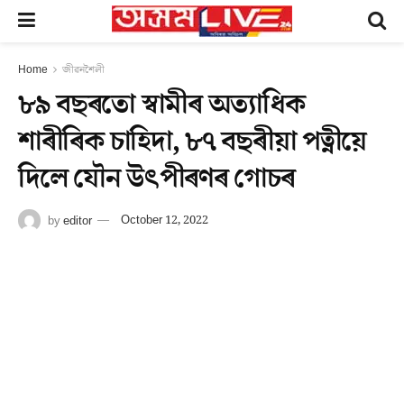
Home
জীৱনশৈলী
৮৯ বছৰতো স্বামীৰ অত্যাধিক
শাৰীৰিক চাহিদা, ৮৭ বছৰীয়া পত্নীয়ে
দিলে যৌন উৎপীৰণৰ গোচৰ
by
editor
October 12, 2022