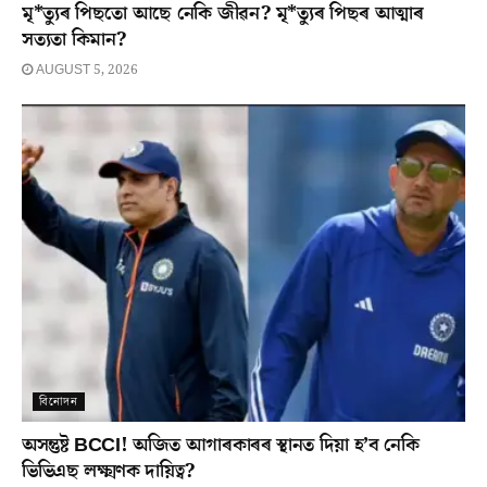
মৃ*ত্যুৰ পিছতো আছে নেকি জীৱন? মৃ*ত্যুৰ পিছৰ আত্মাৰ
সত্যতা কিমান?
AUGUST 5, 2026
বিনোদন
অসন্তুষ্ট BCCI! অজিত আগাৰকাৰৰ স্থানত দিয়া হ’ব নেকি
ভিভিএছ লক্ষ্মণক দায়িত্ব?