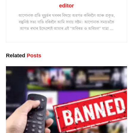
editor
আপোনাক প্ৰতি মুহূৰ্তৰ খবৰৰ বিষয়ে অৱগত কৰিবলৈ আৰু প্ৰকৃত,
বস্তুনিষ্ঠ সত্য দাঙি ধৰিবলৈ আমি সদায় সষ্টম। আপোনাক সময়তকৈ
আগত ৰখাৰ উদ্দেশ্যেই আমাৰ এই "অবিৰত ও অবিচল" যাত্ৰা ...
Related
Posts