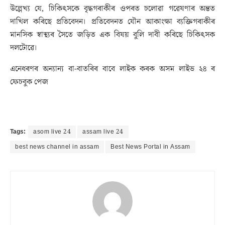
উল্লেখ্য যে, চিকিৎসকে বৃদ্ধগৰাকীৰ ওপৰত চলোৱা গৱেষণাৰ অন্তত
দাখিল কৰিছে প্ৰতিবেদন। প্ৰতিবেদনত যৌন আকাংক্ষা ব্যক্তিগৰাকীৰ
মানসিক স্বাস্থ্যৰ সৈতে জড়িত এক বিষয় বুলি দাবী কৰিছে চিকিৎসক
দলটোৱে।
এনেধৰণৰ অন্যান্য বা-বাতৰিৰ বাবে লাইক কৰক অসম লাইভ ২৪ ৰ
ফেচবুক পেজ
Tags:
asom live 24
assam live 24
best news channel in assam
Best News Portal in Assam