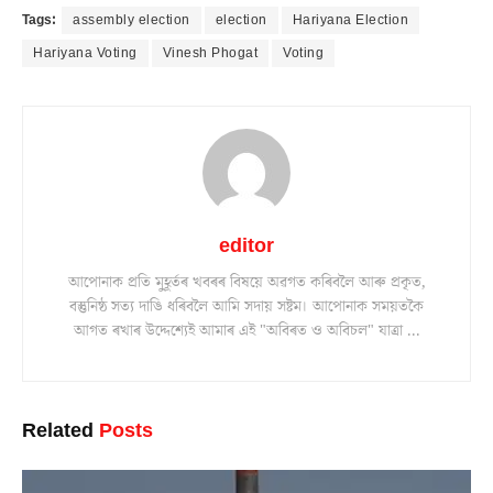
Tags:
assembly election
election
Hariyana Election
Hariyana Voting
Vinesh Phogat
Voting
editor
আপোনাক প্ৰতি মুহূৰ্তৰ খবৰৰ বিষয়ে অৱগত কৰিবলৈ আৰু প্ৰকৃত,
বস্তুনিষ্ঠ সত্য দাঙি ধৰিবলৈ আমি সদায় সষ্টম। আপোনাক সময়তকৈ
আগত ৰখাৰ উদ্দেশ্যেই আমাৰ এই "অবিৰত ও অবিচল" যাত্ৰা ...
Related
Posts