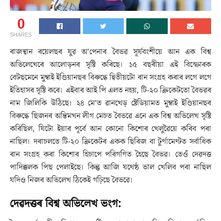
0
SHARES
ৰাজস্থান ৰয়েলছৰ যুৱ অ’পেনাৰ বৈভৱ সূৰ্যবংশীয়ে আন এক বিশ্ব
অভিলেখেৰে আলোড়নৰ সৃষ্টি কৰিছে। ১৫ বছৰীয়া এই বিস্ফোৰক
বেটছমেনে মুম্বাই ইণ্ডিয়ানছৰ বিৰুদ্ধে দ্বিতীয়টো ৰান সংগ্ৰহ কৰাৰ লগে লগে
ইতিহাসৰ সৃষ্টি কৰে। এইবাৰ আই পি এলত নহয়, টি-২০ ক্ৰিকেটতো বৈভৱৰ
নাম জিলিকি উঠিছে। ২৪ মে’ত ৱানখেড় ষ্টেডিয়ামত মুম্বাই ইণ্ডিয়ানছৰ
বিৰুদ্ধে ছিজনৰ অন্তিমখন লীগ মেচত বৈভৱে এনে এক বিশ্ব অভিলেখ সৃষ্টি
কৰিছিল, যিটো ইয়াৰ পূৰ্বে আন কোনো কিশোৰ খেলুৱৈয়ে কৰিব পৰা
নাছিল। দৰাচলতে টি-২০ ক্ৰিকেটৰ একক ছিৰিজ বা টুৰ্ণামেণ্টত সৰ্বাধিক
ৰান সংগ্ৰহ কৰা কিশোৰ হিচাপে পৰিগণিত হৈছে বৈভৱ। তেওঁ দেৱদত্ত
পাদিক্কলক পিছ পেলাইছে। কিন্তু আজি যথেষ্ঠ ভাল খেলিব পৰা নাছিল
যদিও নিজৰ অভিলেখ ঠিকেই গঢ়িছে বৈভৱে।
দেৱদত্তৰ বিশ্ব অভিলেখ ভংগ: