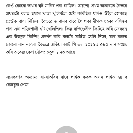
তেওঁ কোনো ডাঙৰ শ্বট মাৰিব পৰা নাছিল। অৱশ্যে প্ৰথম অভাৰতে বৈভৱে
প্ৰথমটো বলত ছয়ৰে খাতা খুলিবলৈ চেষ্টা কৰিছিল যদিও উইল জেকছে
তেওঁক বাধা দিছিল। বৈভৱে ৬ ৰানৰ বাবে গৈ থকা দীপক চহৰৰ বলিঙৰ
পৰা এটা শক্তিশালী শ্বট খেলিছিল। কিন্তু বাউণ্ডেৰীত ফিল্ডিং কৰি জেকছে
এক উজ্জ্বল ফিল্ডিং প্ৰদৰ্শন কৰি বলটো মাটিত ঠেলি দিলে, যাৰ ফলত
কোনো ৰান নহ’ল। বৈভৱে এতিয়া আই পি এল ২০২৬ত ৫৮৩ ৰান সংগ্ৰহ
কৰি অৰেঞ্জ কেপ দৌৰত চতুৰ্থ স্থানত আছে।
এনেধৰণৰ অন্যান্য বা-বাতৰিৰ বাবে লাইক কৰক অসম লাইভ ২৪ ৰ
ফেচবুক পেজ