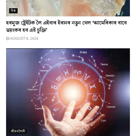
বিশ্ব
হৰমুজ ষ্ট্ৰেইটক লৈ এইবাৰ ইৰানৰ নতুন খেল ‘আমেৰিকাৰ বাবে
ভয়ংকৰ হব এই চুক্তি’
AUGUST 8, 2026
জীৱনশৈলী