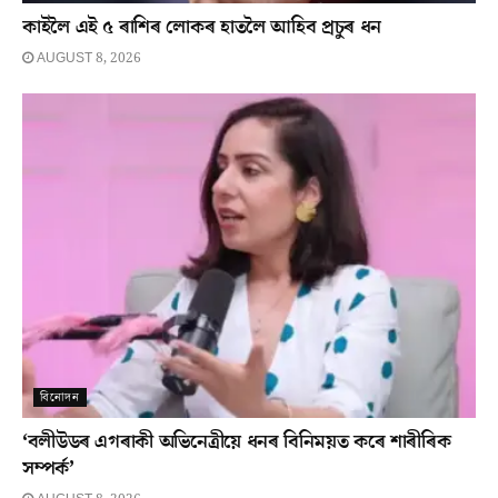
কাইলৈ এই ৫ ৰাশিৰ লোকৰ হাতলৈ আহিব প্ৰচুৰ ধন
AUGUST 8, 2026
বিনোদন
‘বলীউডৰ এগৰাকী অভিনেত্ৰীয়ে ধনৰ বিনিময়ত কৰে শাৰীৰিক
সম্পৰ্ক’