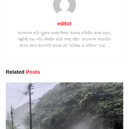
editor
আপোনাক প্ৰতি মুহূৰ্তৰ খবৰৰ বিষয়ে অৱগত কৰিবলৈ আৰু প্ৰকৃত,
বস্তুনিষ্ঠ সত্য দাঙি ধৰিবলৈ আমি সদায় সষ্টম। আপোনাক সময়তকৈ
আগত ৰখাৰ উদ্দেশ্যেই আমাৰ এই "অবিৰত ও অবিচল" যাত্ৰা ...
Related
Posts