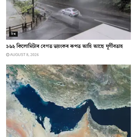
বিশ্ব
১৬২ কিলোমিটাৰ বেগত ভয়ংকৰ ৰূপত আহি আছে ঘূৰ্ণীবতাহ
AUGUST 8, 2026