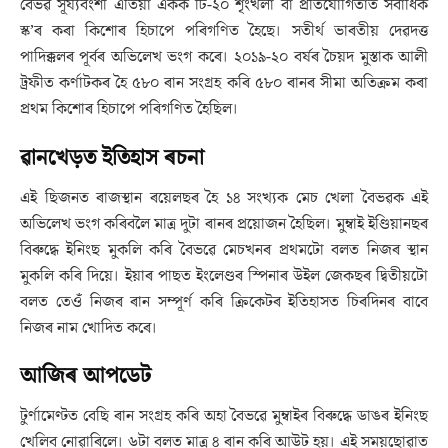
বৈভৱ সূৰ্য্যবংশী এতিয়া একক টি-২০ শৃংখলা বা প্ৰতিযোগিতাত সৰ্বাধিক
স্ক’ৰ কৰা কিশোৰ হিচাপে পৰিগণিত হৈছে। সতীৰ্থ ভাৰতীয় দেৱদত্ত
পাদিক্কলৰ পূৰ্বৰ অভিলেখ ভংগ কৰে। ২০১৯-২০ বৰ্ষৰ চৈয়দ মুস্তাক আলী
ট্ৰফীত কৰ্ণাটকৰ হৈ ৫৮০ ৰান সংগ্ৰহ কৰি ৫৮০ ৰানৰ সীমা অতিক্ৰম কৰা
প্ৰথম কিশোৰ হিচাপে পৰিগণিত হৈছিল।
ৱানখেড়ত ইতিহাস ৰচনা
এই ছিজনত ৰাজস্থান ৰয়েলছৰ হৈ ১৪ সংখ্যক মেচ খেলা বৈভৱক এই
অভিলেখ ভংগ কৰিবলৈ মাত্ৰ দুটা ৰানৰ প্ৰয়োজন হৈছিল। মুম্বাই ইণ্ডিয়ানছৰ
বিৰুদ্ধে ইনিংছ মুকলি কৰি বৈভৱে মেচখনৰ প্ৰথমটো বলত নিজৰ স্থান
মুকলি কৰি দিয়ে। ইয়াৰ পাছত ইংলেণ্ডৰ স্পিনাৰ উইল জেকছৰ দ্বিতীয়টো
বলত তেওঁ নিজৰ ৰান সম্পূৰ্ণ কৰি ক্ৰিকেটৰ ইতিহাসত চিৰদিনৰ বাবে
নিজৰ নাম খোদিত কৰে।
আজিৰ আপডেট
টুৰ্ণামেণ্টত বেছি ৰান সংগ্ৰহ কৰি অহা বৈভৱে মুম্বাইৰ বিৰুদ্ধে ডাঙৰ ইনিংছ
খেলিব নোৱাৰিলে। ৬টা বলত মাত্ৰ ৪ ৰান কৰি আউট হয়। এই সময়ছোৱাত