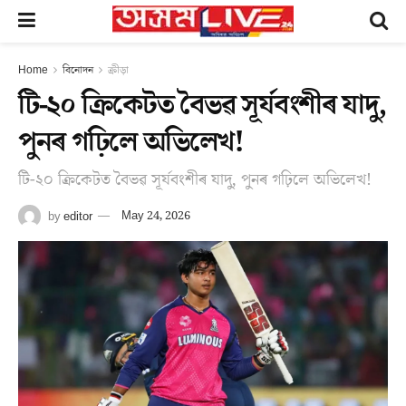
Home
বিনোদন
ক্ৰীড়া
টি-২০ ক্ৰিকেটত বৈভৱ সূৰ্যবংশীৰ যাদু,
পুনৰ গঢ়িলে অভিলেখ!
টি-২০ ক্ৰিকেটত বৈভৱ সূৰ্যবংশীৰ যাদু, পুনৰ গঢ়িলে অভিলেখ!
by
editor
May 24, 2026