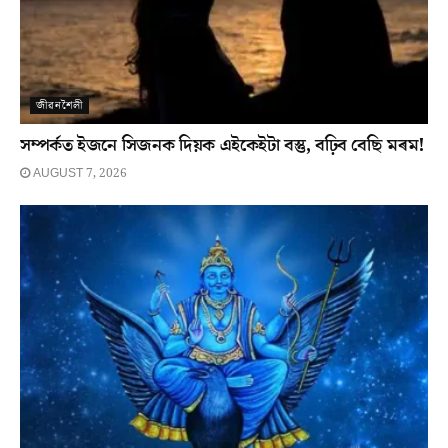
জীৱনশৈলী
সম্পৰ্কত ইজনে সিজনক দিয়ক এইকেইটা বস্তু, বঢ়িব বেছি মৰম!
AUGUST 7, 2026