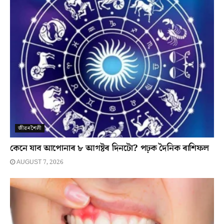
জীৱনশৈলী
কেনে যাব আপোনাৰ ৮ আগষ্টৰ দিনটো? পঢ়ক দৈনিক ৰাশিফল
AUGUST 7, 2026