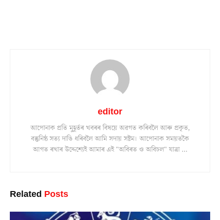
editor
আপোনাক প্ৰতি মুহূৰ্তৰ খবৰৰ বিষয়ে অৱগত কৰিবলৈ আৰু প্ৰকৃত,
বস্তুনিষ্ঠ সত্য দাঙি ধৰিবলৈ আমি সদায় সষ্টম। আপোনাক সময়তকৈ
আগত ৰখাৰ উদ্দেশ্যেই আমাৰ এই "অবিৰত ও অবিচল" যাত্ৰা ...
Related
Posts