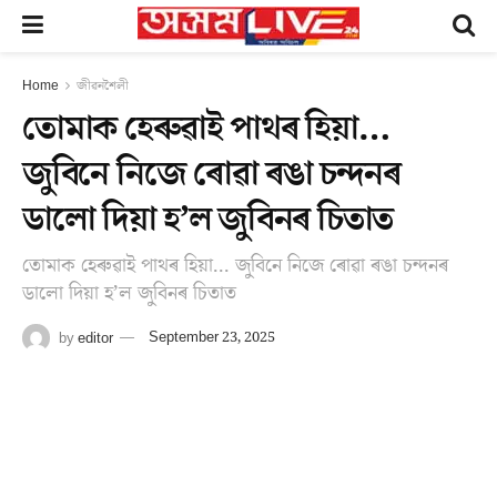
Home
জীৱনশৈলী
তোমাক হেৰুৱাই পাথৰ হিয়া…
জুবিনে নিজে ৰোৱা ৰঙা চন্দনৰ
ডালো দিয়া হ’ল জুবিনৰ চিতাত
তোমাক হেৰুৱাই পাথৰ হিয়া... জুবিনে নিজে ৰোৱা ৰঙা চন্দনৰ
ডালো দিয়া হ’ল জুবিনৰ চিতাত
by
editor
September 23, 2025