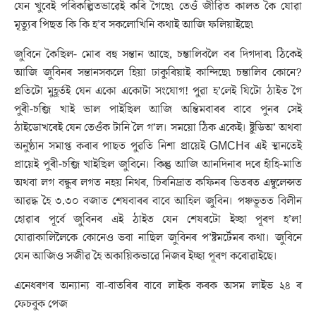
যেন খুবেই পৰিকল্পিতভাৱেই কৰি গৈছে৷ তেওঁ জীৱিত কালত কৈ যোৱা
মৃত্যুৰ পিছত কি কি হ’ব সকলোখিনি কথাই আজি ফলিয়াইছে৷
জুবিনে কৈছিল- মোৰ বহু সন্তান আছে, চম্ভালিবলৈ বৰ দিগদাৰ৷ ঠিকেই
আজি জুবিনৰ সন্তানসকলে হিয়া ঢাকুৰিয়াই কান্দিছে৷ চম্ভালিব কোনে?
প্ৰতিটো মুহূৰ্তই যেন একো একোটা সংযোগ! পুৱা হ’লেই যিটো ঠাইত গৈ
পুৰী-চব্জি খাই ভাল পাইছিল আজি অন্তিমবাৰৰ বাবে পুনৰ সেই
ঠাইডোখৰেই যেন তেওঁক টানি লৈ গ’ল। সময়ো ঠিক একেই। ষ্টুডিঅ’ অথবা
অনুষ্ঠান সমাপ্ত কৰাৰ পাছত পুৱতি নিশা প্ৰায়েই GMCHৰ এই স্থানতেই
প্ৰায়েই পুৰী-চব্জি খাইছিল জুবিনে। কিন্তু আজি আনদিনাৰ দৰে হাঁহি-মাতি
অথবা লগ বন্ধুৰ লগত নহয় নিথৰ, চিৰনিদ্ৰাত কফিনৰ ভিতৰত এম্বুলেন্সত
আৱদ্ধ হৈ ৩.৩০ বজাত শেষবাৰৰ বাবে আহিল জুবিন। পঞ্চভূতত বিলীন
হোৱাৰ পূৰ্বে জুবিনৰ এই ঠাইত যেন শেষৰটো ইচ্ছা পূৰণ হ’ল!
যোৱাকালিলৈকে কোনেও ভবা নাছিল জুবিনৰ প’ষ্টমৰ্টেমৰ কথা। জুবিনে
যেন আজিও সজীৱ হৈ অকায়িকভাৱে নিজৰ ইচ্ছা পূৰণ কৰোৱাইছে।
এনেধৰণৰ অন্যান্য বা-বাতৰিৰ বাবে লাইক কৰক অসম লাইভ ২৪ ৰ
ফেচবুক পেজ