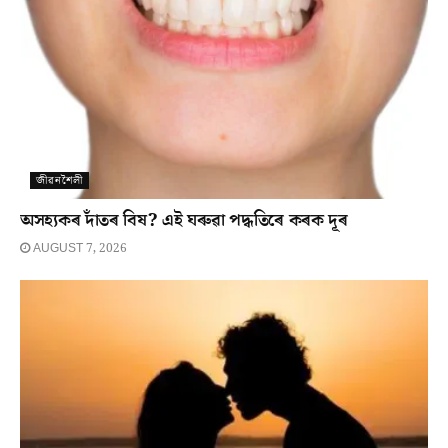
জীৱনশৈলী
অসহ্যকৰ দাঁতৰ বিষ? এই ঘৰুৱা পদ্ধতিৰে কৰক দূৰ
AUGUST 7, 2026