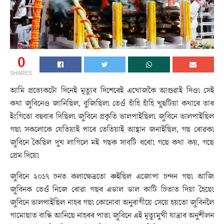
0
SHARES
আমি প্ৰত্যেকটো দিনেই মৃত্যুৰ দিশেৰেই এখোজকৈ আগুৱাই দিও৷ সেই
কথা জুবিনেও জানিছিল, বুজিছিল৷ তেওঁ হাঁহি হাঁহি খুহুটিয়া কথাৰে তাৰ
ইংগিতো বহুবাৰ দিছিল৷ জুবিনে প্ৰকৃতি ভালপাইছিল৷ জুবিনে ভালপাইছিল
গছ৷ সকলোকে যেতিয়াই পাৰে তেতিয়াই আহ্বান জনাইছিল, গছ ৰোৱক৷
জুবিনে কৈছিল দুখ লাগিলে মই গছক সাবটি ধৰো৷ গছে কথা কয়, গছে
প্ৰেম দিয়ে৷
জুবিনে ২০১৭ চনত কলাক্ষেত্ৰতো ৰুইছিল এজোপা চন্দন গছ৷ আজি
জুবিনক তেওঁ নিজে ৰোৱা গছৰ এডাল ডাল কাটি চিতাত দিয়া হৈছে৷
জুবিনে ভালপাইছিল নাহৰ গছ৷ কোনোবা অনুৰাগীয়ে সেয়ে হয়তো জুবিনলৈ
গামোছাত বান্ধি আনিছে নাহৰৰ পাত৷ জুবিনে এই মৃত্যুমুখী যাত্ৰাৰ অনুশীলন