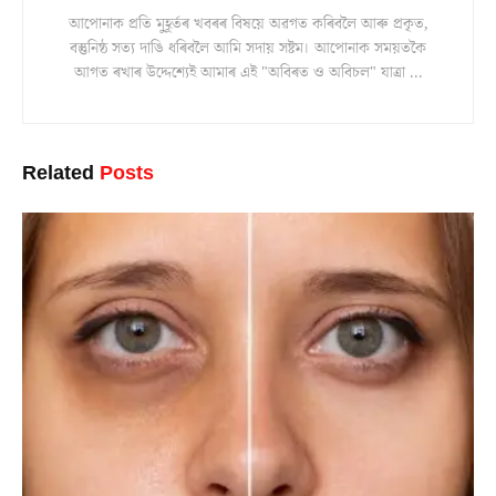
আপোনাক প্ৰতি মুহূৰ্তৰ খবৰৰ বিষয়ে অৱগত কৰিবলৈ আৰু প্ৰকৃত,
বস্তুনিষ্ঠ সত্য দাঙি ধৰিবলৈ আমি সদায় সষ্টম। আপোনাক সময়তকৈ
আগত ৰখাৰ উদ্দেশ্যেই আমাৰ এই "অবিৰত ও অবিচল" যাত্ৰা ...
Related
Posts