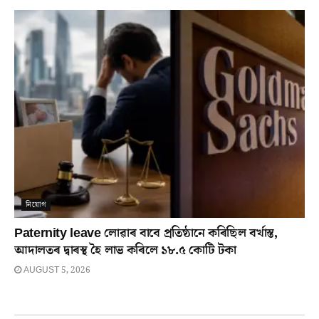
নিয়োগ
Paternity leave লোৱাৰ বাবে প্ৰতিষ্ঠানে কৰিছিল বৰ্খাস্ত,
আদালতৰ দ্বাৰস্থ হৈ লাভ কৰিলে ১৮.৫ কোটি টকা
AUGUST 5, 2026