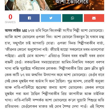
0
SHARES
অসম লাইভ ২৪ঃ
৮৭ত ভৰি দিলে কিংবদন্তী সংগীত শিল্পী আশা ভোচলেয়ে।
আজি আশা ভোচলেৰ ওপজা দিন। আশা ভোচলে চিৰনতুন হৈ থকাৰ মন্ত্ৰ
হ’ল, সন্মুখলৈ চাই আগবাঢ়ি যোৱা। ওপজা দিনত শিল্পীগৰাকীৰ বার্তা,
‘জীৱনত কোনো অনুশোচনা নাই। জীয়াই আছো সকলোৰে মৰম-ভালপোৱা
পাইছো। এয়াই মোৰ আনন্দ।’ এতিয়াও নিজৰ ঘৰৰ ৰান্ধনী ঘৰৰ প্ৰধান
ৰান্ধনী তেওঁ। লকডাউনৰ সময়ছোৱাতো আমিষ-নিৰামিষ সকলো ধৰণৰ
খাদ্য ৰান্ধি খুৱাইছে পৰিয়ালৰ লোকক। শিল্পীগৰাকীৰ প্ৰিয় ফ্ৰেচ ক্ৰীম ফ্ৰুট
কেক কাটি ৮৭ তম জন্মদিন উদযাপন কৰে আশা ভোচলেয়ে। তেওঁৰ বাবে
সেই কেক মুম্বাইৰ পৰা অর্ডাৰ দি অনা হৈছিল। পুত্ৰ আনন্দ, বোৱাৰী অনুজা
আৰু নাতি-নাতিনীয়ে শুভেচ্ছা জনায় আশা ভোচলেক। কেকৰ লগতে
মুম্বাইৰ পৰা অনা হৈছিল শিল্পীগৰাকীৰ প্ৰিয় জাপানীজ আৰু চাইনিজ
খাদ্য। নাতি-নাতিনী সম্পর্কত আশা ভোচলেয়ে ক’লে দুয়োটা শিশুৱে অতি
প্ৰতিভাধৰ। তেওঁলোকৰ মাজত মই মোৰ শৈশৱ দেখা পাওঁ। এই বিশেষ