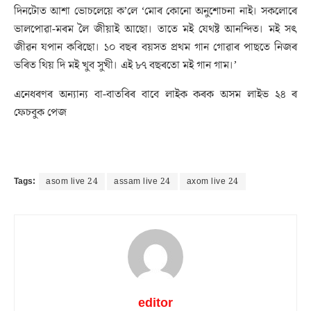
দিনটোত আশা ভোচলেয়ে ক’লে ‘মোৰ কোনো অনুশোচনা নাই। সকলোৰে
ভালপোৱা-মৰম লৈ জীয়াই আছো। তাতে মই যেথষ্ট আনন্দিত। মই সৎ
জীৱন যপান কৰিছো। ১০ বছৰ বয়সত প্ৰথম গান গোৱাৰ পাছতে নিজৰ
ভৰিত থিয় দি মই খুব সুখী। এই ৮৭ বছৰতো মই গান গাম।’
এনেধৰণৰ অন্যান্য বা-বাতৰিৰ বাবে লাইক কৰক অসম লাইভ ২৪ ৰ
ফেচবুক পেজ
Tags:
asom live 24
assam live 24
axom live 24
editor