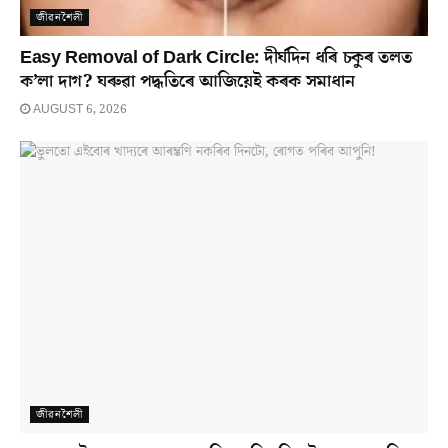
জীৱনশৈলী
Easy Removal of Dark Circle: দীৰ্ঘদিন ধৰি চকুৰ তলত
ক’লা দাগ? ঘৰুৱা পদ্ধতিৰে আজিয়েই কৰক সমাধান
AUGUST 6, 2026
জীৱনশৈলী