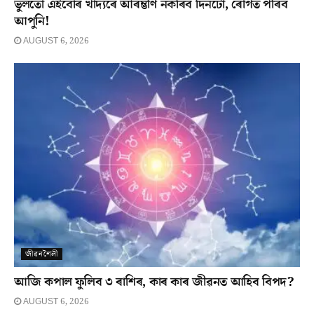
ভুলতো এইবোৰ খাদ্যৰে আৰম্ভণি নকৰিব দিনটো, ৰোগত পৰিব
আপুনি!
AUGUST 6, 2026
জীৱনশৈলী
আজি কপাল ফুলিব ৩ ৰাশিৰ, কাৰ কাৰ জীৱনত আহিব বিপদ?
AUGUST 6, 2026