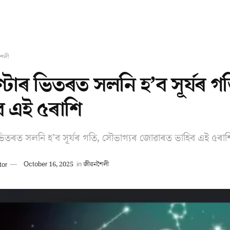
শৈলী
ণ্টাৰ ভিতৰত সলনি হ’ব সূৰ্যৰ 
ব এই ৫ৰাশি
 ভিতৰত সলনি হ’ব সূৰ্যৰ গতি, সৌভাগ্যৰ জোৱাৰত ভাহিব এই ৫ৰাশ
tor
October 16, 2025
in
জীৱনশৈলী