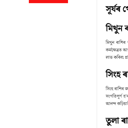
সূৰ্যৰ
মিথুন 
মিথুন ৰাশিৰ
কৰ্মক্ষেত্ৰ
লাভ কৰিব৷ প
সিংহ ৰ
সিংহ ৰাশিৰ জা
সংগতিপূৰ্ণ 
আনন্দ কঢ়িয়
তুলা ৰ