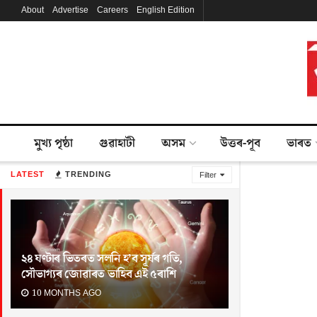
About
Advertise
Careers
English Edition
মুখ্য পৃষ্ঠা
গুৱাহাটী
অসম
উত্তৰ-পূব
ভাৰত
LATEST
TRENDING
Filter
২৪ ঘণ্টাৰ ভিতৰত সলনি হ’ব সূৰ্যৰ গতি,
সৌভাগ্যৰ জোৱাৰত ভাহিব এই ৫ৰাশি
10 MONTHS AGO