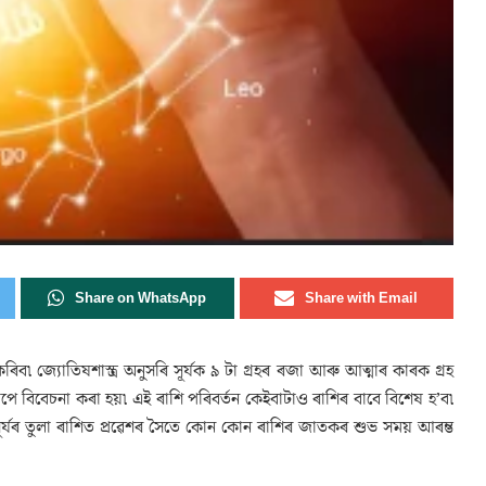
Share on WhatsApp
Share with Email
কৰিব৷ জ্যোতিষশাস্ত্ৰ অনুসৰি সূৰ্যক ৯ টা গ্ৰহৰ ৰজা আৰু আত্মাৰ কাৰক গ্ৰহ
চাপে বিবেচনা কৰা হয়৷ এই ৰাশি পৰিবৰ্তন কেইবাটাও ৰাশিৰ বাবে বিশেষ হ’ব৷
সূৰ্যৰ তুলা ৰাশিত প্ৰৱেশৰ সৈতে কোন কোন ৰাশিৰ জাতকৰ শুভ সময় আৰম্ভ