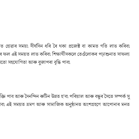
ত হোৱাৰ সময়৷ দীৰ্ঘদিন ধৰি ৰৈ থকা প্ৰজেক্ট বা কামত গতি লাভ কৰিব৷
 ফল এই সময়ত লাভ কৰিব৷ শিক্ষাৰ্থীসকলে তেওঁলোকৰ পঢ়াশুনাত সাফল্য
তো সহযোগিতা আৰু বুজাপৰা বৃদ্ধি পাব৷
ুক্তি পাব আৰু দৈনন্দিন ৰুটিন উন্নত হ’ব৷ পৰিয়াল আৰু বন্ধুৰ সৈতে সম্পৰ্ক সু
ল পাব৷ এই সময়ত ভ্ৰমণ আৰু সামাজিক অনুষ্ঠানত অংশগ্ৰহণে আপোনাৰ মনত