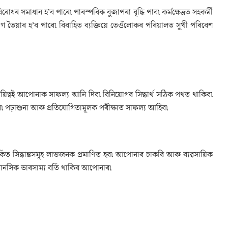
ৰোধৰ সমাধান হ’ব পাৰে৷ পাৰস্পৰিক বুজাপৰা বৃদ্ধি পাব৷ কৰ্মক্ষেত্ৰত সহকৰ্মী
োগ তৈয়াৰ হ’ব পাৰে৷ বিবাহিত ব্যক্তিয়ে তেওঁলোকৰ পৰিয়ালত সুখী পৰিবেশ
দায়িত্বই আপোনাক সাফল্য আনি দিব৷ বিনিয়োগৰ সিদ্ধাৰ্থ সঠিক পথত থাকিব৷
পঢ়াশুনা আৰু প্ৰতিযোগিতামূলক পৰীক্ষাত সাফল্য আহিব৷
্কিত সিদ্ধান্তসমূহ লাভজনক প্ৰমাণিত হব৷ আপোনাৰ চাকৰি আৰু ব্যৱসায়িক
ু মানসিক ভাৰসাম্য বৰ্তি থাকিব আপোনাৰ৷