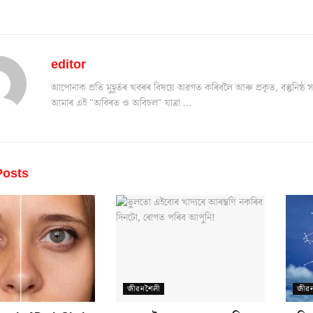
editor
আপোনাক প্ৰতি মুহূৰ্তৰ খবৰৰ বিষয়ে অৱগত কৰিবলৈ আৰু প্ৰকৃত, বস্তুনিষ
আমাৰ এই "অবিৰত ও অবিচল" যাত্ৰা ...
osts
জীৱনশৈলী
জীৱ