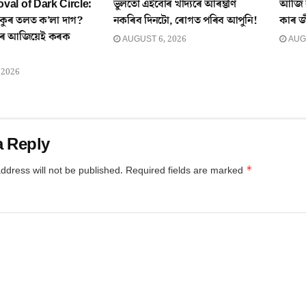
al of Dark Circle:
ভুলতো এইবোৰ খাদ্যৰে আৰম্ভণি
আজি ক
 চকুৰ তলত ক’লা দাগ?
নকৰিব দিনটো, ৰোগত পৰিব আপুনি!
কাৰ 
তিৰে আজিয়েই কৰক
AUGUST 6, 2026
AUGU
 2026
a Reply
*
ddress will not be published.
Required fields are marked
*