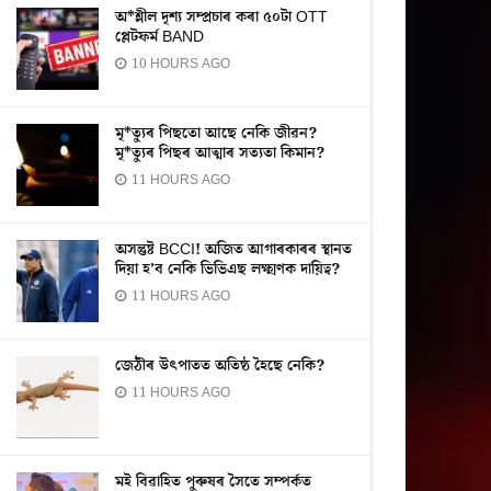
অ*শ্লীল দৃশ্য সম্প্ৰচাৰ কৰা ৫০টা OTT
প্লেটফৰ্ম BAND
10 HOURS AGO
মৃ*ত্যুৰ পিছতো আছে নেকি জীৱন?
মৃ*ত্যুৰ পিছৰ আত্মাৰ সত্যতা কিমান?
11 HOURS AGO
অসন্তুষ্ট BCCI! অজিত আগাৰকাৰৰ স্থানত
দিয়া হ’ব নেকি ভিভিএছ লক্ষ্মণক দায়িত্ব?
11 HOURS AGO
জেঠীৰ উৎপাতত অতিষ্ঠ হৈছে নেকি?
11 HOURS AGO
মই বিৱাহিত পুৰুষৰ সৈতে সম্পৰ্কত