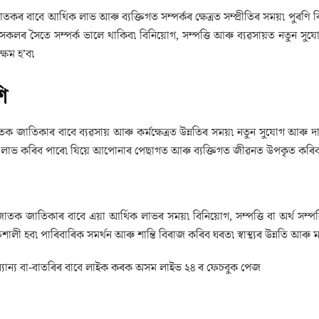
তকৰ বাবে আৰ্থিক লাভ আৰু ব্যক্তিগত সম্পৰ্কৰ ক্ষেত্ৰত সম্প্ৰীতিৰ সময়৷ পুৰণি বি
সকলৰ সৈতে সম্পৰ্ক ভালে থাকিব৷ বিনিয়োগ, সম্পত্তি আৰু ব্যৱসায়ত নতুন সুয
ক্ষম হ’ব৷
ি
তক জাতিকাৰ বাবে ব্যৱসায় আৰু কৰ্মক্ষেত্ৰত উন্নতিৰ সময়৷ নতুন সুযোগ আৰু 
গ লাভ কৰিব পাৰে৷ যিয়ে আপোনাৰ পেছাগত আৰু ব্যক্তিগত জীৱনত উপকৃত কৰিব৷ 
াতক জাতিকাৰ বাবে এয়া আৰ্থিক লাভৰ সময়৷ বিনিয়োগ, সম্পত্তি বা অৰ্থ সম্পৰ
তিশালী হব৷ পাৰিবাৰিক সমৰ্থন আৰু শান্তি বিৰাজ কৰিব ঘৰত৷ স্বাস্থ্যৰ উন্নতি আৰ
যান্য বা-বাতৰিৰ বাবে লাইক কৰক অসম লাইভ ২৪ ৰ ফেচবুক পেজ