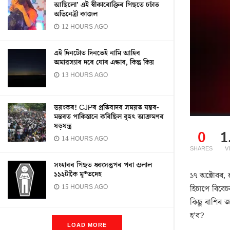
আছিলো’ এই স্বীকাৰোক্তিৰ পিছতে চৰ্চাত
অভিনেত্ৰী কাজল
12 HOURS AGO
এই দিনটোত দিনতেই নামি আহিব
অমাৱস্যাৰ দৰে ঘোৰ এন্ধাৰ, কিন্তু কিয়
13 HOURS AGO
ভয়ংকৰ! CJPৰ প্ৰতিবাদৰ সময়ত যন্তৰ-
মন্তৰত পাকিস্তানে কৰিছিল বৃহৎ আক্ৰমণৰ
ষড়যন্ত্ৰ
0
1
14 HOURS AGO
SHARES
V
সংহাৰৰ পিছত ধ্বংসস্তুপৰ পৰা ওলাল
১১২টাকৈ মৃ*তদেহ
১৭ অক্টোবৰ, 
15 HOURS AGO
হিচাপে বিবেচ
কিছু ৰাশিৰ 
হ’ব?
LOAD MORE