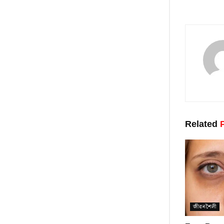
Related
P
জীৱনশৈলী