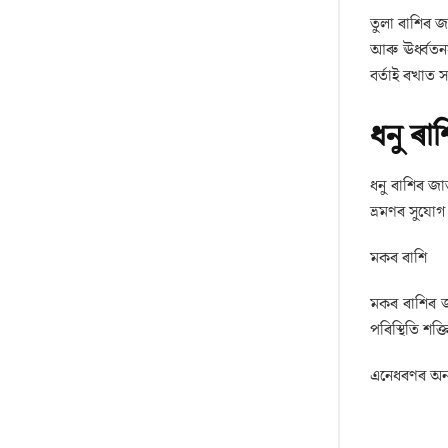
তুলা ৰাশিৰ জা
আৰু ঊৰ্ধ্বতন
বৰ্তাই ৰখাত স
ধনু ৰাশ
ধনু ৰাশিৰ জা
ভ্ৰমণৰ সুযো
মকৰ ৰাশি
মকৰ ৰাশিৰ জ
পৰিস্থিতি শক্
এনেধৰণৰ অন্