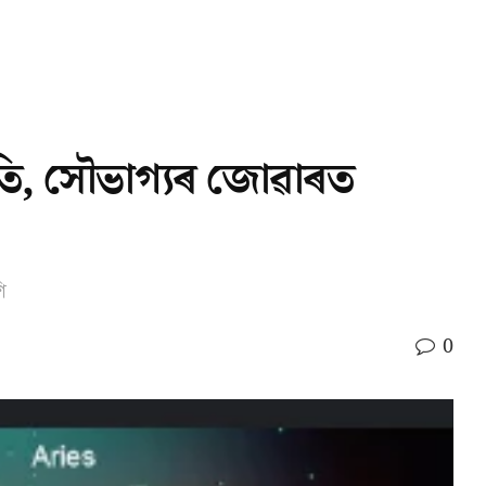
গতি, সৌভাগ্যৰ জোৱাৰত
ি
0