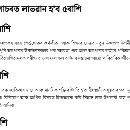
 গোচৰত লাভৱান হ’ব ৫ৰাশি
ৰাশি
 জাতকৰ বাবে তেওঁলোকৰ কৰ্মজীৱন আৰু শিক্ষাৰ ক্ষেত্ৰত নতুন উচ্চতাত উপনী
ত আপুনি আপোনাৰ ঊৰ্ধ্বতনসকলৰ পৰা সহায়তা পাব আৰু আপোনাৰ কঠোৰ পৰিশ্ৰমৰ
্ৰতিযোগিতামূলক পৰীক্ষাত ভাল ফলাফল অৰ্জনৰ সম্ভাৱনা আছে৷ পাৰিবাৰিক জীৱন
াশি
তক জাতিকাৰ স্বাস্থ্য আৰু মানসিক শক্তিৰ উন্নতি হ’ব৷ দীৰ্ঘস্থায়ী অসুস্থতাৰ পৰা ম
হ’ব৷ বিনিয়োগ আৰু আৰ্থিক বিষয়ত চিন্তাভাৱনা কৰি সিদ্ধান্ত ললে উপকাৰী ফ
াই আনিব৷
াশি