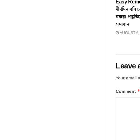
Easy Remov
দীৰ্ঘদিন ধৰি
ঘৰুৱা পদ্ধ
সমাধান
AUGUST 6,
Leave 
Your email a
Comment