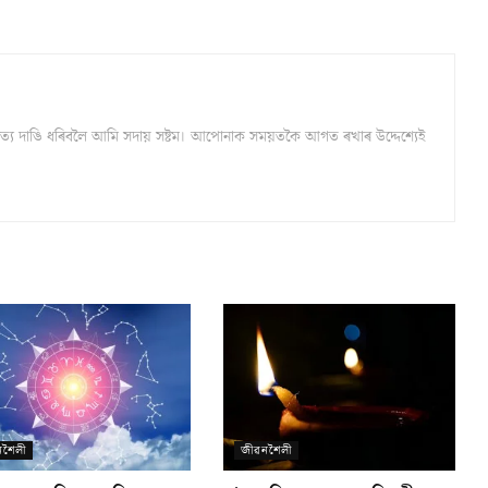
্ঠ সত্য দাঙি ধৰিবলৈ আমি সদায় সষ্টম। আপোনাক সময়তকৈ আগত ৰখাৰ উদ্দেশ্যেই
নশৈলী
জীৱনশৈলী