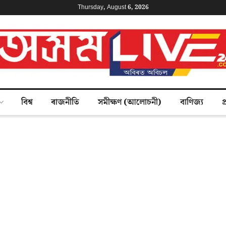
Thursday, August 6, 2026
বিশ্ব
ৰাজনীতি
সমীক্ষণ (আলোচনী)
বাণিজ্য
প