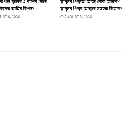
পাল ফুলিব ৩ ৰাশিৰ, কাৰ
মৃ*ত্যুৰ পিছতো আছে নেকি জীৱন?
জীৱনত আহিব বিপদ?
মৃ*ত্যুৰ পিছৰ আত্মাৰ সত্যতা কিমান?
ST 6, 2026
AUGUST 5, 2026