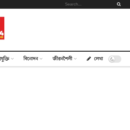
্ৰযুক্তি
বিনোদন
জীৱনশৈলী
লেখা