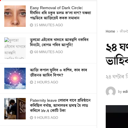
Easy Removal of Dark Circle:
দীৰ্ঘদিন ধৰি চকুৰ তলত ক’লা দাগ? ঘৰুৱা
পদ্ধতিৰে আজিয়েই কৰক সমাধান
15 MINUTES AGO
Home
জীৱন
ভুলতো এইবোৰ খাদ্যৰে আৰম্ভণি নকৰিব
২৪ ঘ
দিনটো, ৰোগত পৰিব আপুনি!
60 MINUTES AGO
ভাহি
আজি কপাল ফুলিব ৩ ৰাশিৰ, কাৰ কাৰ
জীৱনত আহিব বিপদ?
২৪ ঘণ্টাৰ
2 HOURS AGO
by
edi
Paternity leave লোৱাৰ বাবে প্ৰতিষ্ঠানে
কৰিছিল বৰ্খাস্ত, আদালতৰ দ্বাৰস্থ হৈ লাভ
কৰিলে ১৮.৫ কোটি টকা
9 HOURS AGO