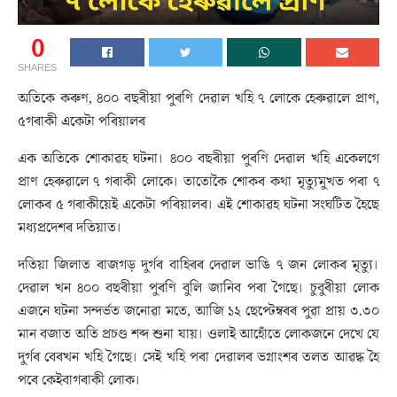
0
SHARES
অতিকে কৰুণ, ৪০০ বছৰীয়া পুৰণি দেৱাল খহি ৭ লোকে হেৰুৱালে প্ৰাণ,
৫গৰাকী একেটা পৰিয়ালৰ
এক অতিকে শোকাৱহ ঘটনা। ৪০০ বছৰীয়া পুৰণি দেৱাল খহি একেলগে
প্ৰাণ হেৰুৱালে ৭ গৰাকী লোকে। তাতোকৈ শোকৰ কথা মৃত্যুমুখত পৰা ৭
লোকৰ ৫ গৰাকীয়েই একেটা পৰিয়ালৰ। এই শোকাৱহ ঘটনা সংঘটিত হৈছে
মধ্যপ্ৰদেশৰ দতিয়াত।
দতিয়া জিলাত ৰাজগড় দুৰ্গৰ বাহিৰৰ দেৱাল ভাঙি ৭ জন লোকৰ মৃত্যু।
দেৱাল খন ৪০০ বছৰীয়া পুৰণি বুলি জানিব পৰা গৈছে। চুবুৰীয়া লোক
এজনে ঘটনা সন্দৰ্ভত জনোৱা মতে, আজি ১২ ছেপ্টেম্বৰৰ পুৱা প্ৰায় ৩.৩০
মান বজাত অতি প্ৰচণ্ড শব্দ শুনা যায়। ওলাই আহোঁতে লোকজনে দেখে যে
দুৰ্গৰ বেৰখন খহি গৈছে। সেই খহি পৰা দেৱালৰ ভগ্নাংশৰ তলত আৱদ্ধ হৈ
পৰে কেইবাগৰাকী লোক।