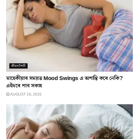
জীৱনশৈলী
মাহেকীয়াৰ সময়ত Mood Swings এ অশান্তি কৰে নেকি?
এইদৰে পাব সকাহ
AUGUST 10, 2026