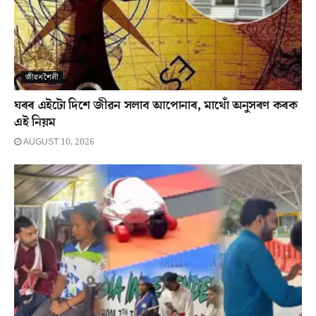
জীৱনশৈলী
ঘৰৰ এইটো দিশে জীৱন সলাব আপোনাৰ, মাথোঁ অনুসৰণ কৰক
এই নিয়ম
AUGUST 10, 2026