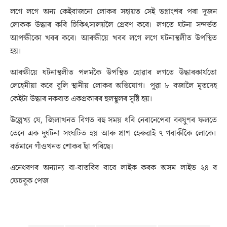
লগে লগে অন্য কেইবাজনো লোকৰ সহায়ত সেই ভগ্নাংশৰ পৰা দুজন
লোকক উদ্ধাৰ কৰি চিকিৎসালয়লৈ প্ৰেৰণ কৰে। লগতে ঘটনা সন্দৰ্ভত
আপক্ষীকো খবৰ কৰে। আৰক্ষীয়ে খবৰ লগে লগে ঘটনাস্থলীত উপস্থিত
হয়।
আৰক্ষীয়ে ঘটনাস্থলীত পলমকৈ উপস্থিত হোৱাৰ লগতে উদ্ধাৰকাৰ্যতো
লেহেমীয়া কৰে বুলি স্থানীয় লোকৰ অভিযোগ। পুৱা ৮ বজালৈ মৃতদেহ
কেইটা উদ্ধাৰ নকৰাত একপ্ৰকাৰৰ হুলস্থুলৰ সৃষ্টি হয়।
উল্লেখ্য যে, জিলাখনত বিগত বহু সময় ধৰি নেৰানেপেৰা বৰষুণৰ ফলতে
তেনে এক দুৰ্ঘটনা সংঘটিত হয় আৰু প্ৰাণ হেৰুৱাই ৭ গৰাকীকৈ লোকে।
বৰ্তমানে গাঁওখনত শোকৰ ছাঁ পৰিছে।
এনেধৰণৰ অন্যান্য বা-বাতৰিৰ বাবে লাইক কৰক অসম লাইভ ২৪ ৰ
ফেচবুক পেজ