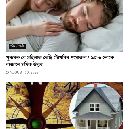
জীৱনশৈলী
পুৰুষক নে মহিলাক বেছি টোপনিৰ প্ৰয়োজন? ৯০% লোকে
নাজানে সঠিক উত্তৰ
AUGUST 10, 2026