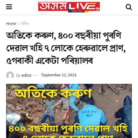
Home
বিবিধ
অতিকে কৰুণ, ৪০০ বছৰীয়া পুৰণি
দেৱাল খহি ৭ লোকে হেৰুৱালে প্ৰাণ,
৫গৰাকী একেটা পৰিয়ালৰ
by
editor
September 12, 2024