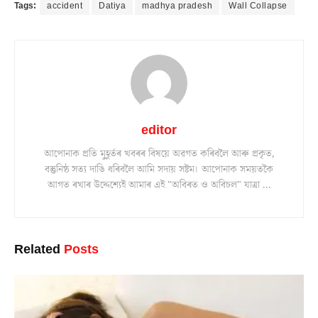
Tags:
accident
Datiya
madhya pradesh
Wall Collapse
editor
আপোনাক প্ৰতি মুহূৰ্তৰ খবৰৰ বিষয়ে অৱগত কৰিবলৈ আৰু প্ৰকৃত,
বস্তুনিষ্ঠ সত্য দাঙি ধৰিবলৈ আমি সদায় সষ্টম। আপোনাক সময়তকৈ
আগত ৰখাৰ উদ্দেশ্যেই আমাৰ এই "অবিৰত ও অবিচল" যাত্ৰা ...
Related
Posts