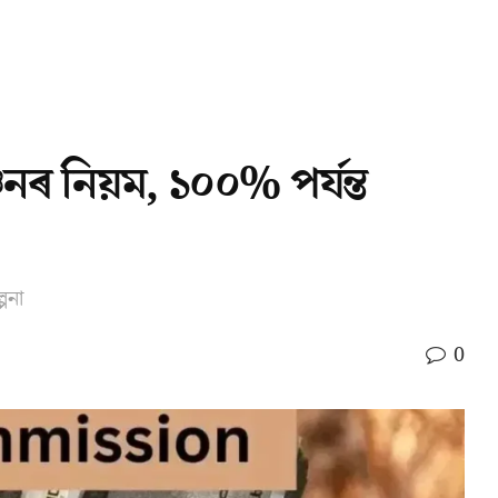
ৰ নিয়ম, ১০০% পৰ্যন্ত
পনা
0