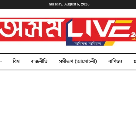
Thursday, August 6, 2026
বিশ্ব
ৰাজনীতি
সমীক্ষণ (আলোচনী)
বাণিজ্য
প