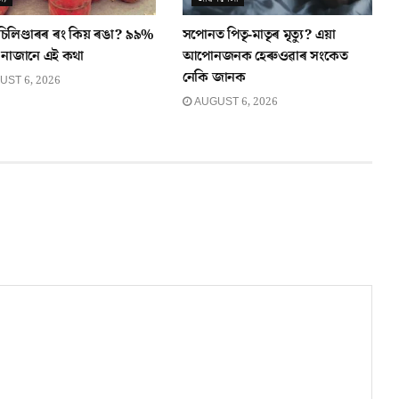
িলিণ্ডাৰৰ ৰং কিয় ৰঙা? ৯৯%
সপোনত পিতৃ-মাতৃৰ মৃত্যু? এয়া
নাজানে এই কথা
আপোনজনক হেৰুওৱাৰ সংকেত
নেকি জানক
ST 6, 2026
AUGUST 6, 2026