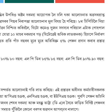
ধিৰ উপৰিও অষ্টম দৰমহা আয়োগক লৈ চলি থকা আলোচনাত অৱসৰপ্ৰাপ্ত
ে। অৱসৰৰ পিছৰ নিৰাপত্তা আলোচনাৰ মূল বিষয় হৈ পৰিছে। ৮ম চিপিচিলৈ দিয়া
 জীৱন নিশ্চিত কৰিবলৈ, যিটো কমেও দুজন সদস্যৰ পৰিয়াল এটাক পোহপাল
% বা যোৱা ১০ মাহৰ দৰমহাৰ গড় (যিটোৱেই অধিক লাভজনক) হিচাপে নিৰ্ধাৰণ
 প্ৰতি পাঁচ বছৰৰ মূৰে মূৰে অতিৰিক্ত ৫% পেঞ্চন প্ৰদান কৰাৰ প্ৰস্তাৱ
িৰ ৮০% ৮০ বছৰ: এল পি ডিৰ ৮৫% ৮৫ বছৰ: এল পি ডিৰ ৯০% ৯০ বছৰ:
াৰ সন্দৰ্ভত আলোচনাই গতি লাভ কৰিছে। এই প্ৰস্তাৱৰ অধীনত কৰ্মচাৰীসকলক
ৰে—সেয়া অ’পিএছ হওক, এনপিএছ হওক, বা ইউপিএছ হওক। পুৰণি পেঞ্চন আঁচনি
 শেষৰ দৰমহা আৰু মহত্ত্ব ভাট্টা (ডি এ)ৰ সৈতে জড়িত নিৰ্দিষ্ট পেঞ্চনৰ
়োগৰ সময়ত পুঁজিলৈ কোনো ধৰণৰ অৱদান আগবঢ়াব নালাগে।