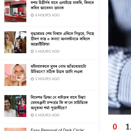
দশম উত্তীৰ্ণৰ বাবে ওলাইছে চাকৰি, কিদৰে
কৰিব আবেদন জানক
4 HOURS AGO
বৃদ্ধাশ্ৰমত শেষ নিশ্বাস এৰিলে পিতৃয়ে, পিছে
ভীষণ ব্যস্ত ৩ কন্যা! অনলাইনতে কৰিলে
অন্ত্যেষ্টিক্ৰিয়া
5 HOURS AGO
মহিলাসকলে মুখৰ নোম আঁতৰোৱাটো
উচিতনে? সঠিক উত্তৰ জানি লওক
5 HOURS AGO
বিদেশত ভিক্ষা নে ৰাইজৰ বাবে চিন্তা!
মেঘৰঞ্জনী সন্দৰ্ভত কি ক’লে সাহিত্যিক
অনুৰাধা শৰ্মা পূজাৰীয়ে?
6 HOURS AGO
0
1
Easy Removal of Dark Circle: