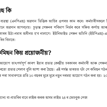
এছ কি
পেঞ্চন ব্যৱস্থা (এনপিএছ) অৱদান ভিত্তিক আৰ্হিৰ ওপৰত কাম কৰে। কৰ্মচাৰী
নে অৱদান আগবঢ়ায়। চূড়ান্ত পেঞ্চনৰ পৰিমাণ নিৰ্ভৰ কৰে সঞ্চিত কৰ্পাছ
বজাৰৰ উঠা-নমাৰ অধীনত হ’ব নালাগে। ইউনিফাইড পেঞ্চন আঁচনি (ইউপিএছ)-এ 
ৰিব বিচাৰে।
মিছন কিয় প্ৰয়োজনীয়?
 আয়োগ তাৎপৰ্যপূৰ্ণ কাৰণ ইয়াৰ প্ৰভাৱ কেন্দ্ৰীয় চৰকাৰৰ কৰ্মচাৰী আৰু
ৰতো প্ৰভাৱ পেলাব বুলি আশা কৰা হৈছে। এই পৰ্যন্ত ভাৰতত ৭টা পে কমিছন গঠ
ৰ পৰা সাধাৰণতে প্ৰতি ১০ বছৰৰ মূৰে মূৰে নতুন দৰমহা আয়োগ গঠন কৰা হয়। 
যান্য বা-বাতৰিৰ বাবে লাইক কৰক অসম লাইভ ২৪ ৰ ফেচবুক পেজ