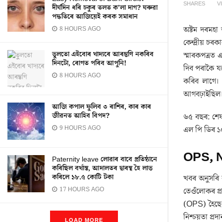
SHARES
V
দীৰ্ঘদিন ধৰি চকুৰ তলত ক’লা দাগ? ঘৰুৱা
পদ্ধতিৰে আজিয়েই কৰক সমাধান
অষ্টম দৰমহ
8 HOURS AGO
কেন্দ্ৰীয় চ
ভুলতো এইবোৰ খাদ্যৰে আৰম্ভণি নকৰিব
স্মাৰকপত্ৰত
দিনটো, ৰোগত পৰিব আপুনি!
দিব পৰাকৈ যথ
8 HOURS AGO
কৰিব লাগে। ই
আগবঢ়াইছিল। 
আজি কপাল ফুলিব ৩ ৰাশিৰ, কাৰ কাৰ
জীৱনত আহিব বিপদ?
৬৫ বছৰ: শে
9 HOURS AGO
এল পি ডিৰ 
OPS, N
Paternity leave লোৱাৰ বাবে প্ৰতিষ্ঠানে
কৰিছিল বৰ্খাস্ত, আদালতৰ দ্বাৰস্থ হৈ লাভ
কৰিলে ১৮.৫ কোটি টকা
খবৰ অনুসৰি ক
17 HOURS AGO
তেওঁলোকৰ প্ৰ
(OPS) হৈছে ভ
নিশ্চয়তা প্
LOAD MORE