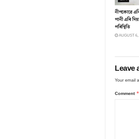
নীপকোৱে এৰ
পানী এৰি দি
পৰিস্থিতি
AUGUST 6,
Leave 
Your email a
Comment