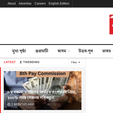
About
Advertise
Careers
English Edition
মুখ্য পৃষ্ঠা
গুৱাহাটী
অসম
উত্তৰ-পূব
ভাৰত
LATEST
TRENDING
Filter
৮ম দৰমহা আয়োগত সলনি হ’ব পেঞ্চনৰ নিয়ম,
১০০% পৰ্যন্ত পেঞ্চনৰ পৰিকল্পনা
2 MONTHS AGO