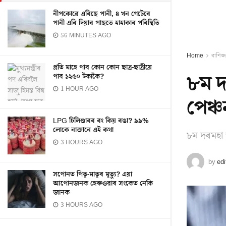
নীপকোৱে এৰিছে পানী, ৪ খন গেটেৰে
পানী এৰি দিয়াৰ পাছতে হাহাকাৰ পৰিস্থিতি
56 MINUTES AGO
Home
বাণিজ্
প্ৰতি মাহে পাব কোন কোন ছাত্ৰ-ছাত্ৰীয়ে
৮ম দ
পাব ১২৫০ টকাকৈ?
1 HOUR AGO
পেঞ্
LPG চিলিণ্ডাৰৰ ৰং কিয় ৰঙা? ৯৯%
লোকে নাজানে এই কথা
৮ম দৰমহা 
3 HOURS AGO
by
edi
সপোনত পিতৃ-মাতৃৰ মৃত্যু? এয়া
আপোনজনক হেৰুওৱাৰ সংকেত নেকি
জানক
3 HOURS AGO