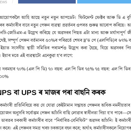
IEWS
া আয়োগকলৈ আহি আছে নতুন নতুন আপডেট। ফিটমেণ্ট ফেক্টৰ আৰু ডি এ বৃদ্
ৰকাৰৰ কৰ্মচাৰীৰ বাবে নতুন পেঞ্চন ব্যৱস্থা প্ৰৱৰ্তনৰ ওপৰত গুৰুত্ব আৰোপ কৰিছ
 এনচি-জেচিএম-এ উল্লেখ কৰিছে যে অৱসৰৰ পিছত এটা মান্য আৰু মৰ্যাদাপূৰ্ণ
েষ্ট, সম্পূৰ্ণ পেঞ্চন বৰ্তমানৰ ৫০%ৰ পৰিৱৰ্তে শেষৰ ড্ৰ’ড পে (এলপিডি)ৰ ৬৭
য়াত সংসদীয় স্থায়ী সমিতিৰ পৰামৰ্শও উল্লেখ কৰা হৈছে, যিয়ে অৱসৰৰ পিছত
ইয়াৰ মতে এই ব্যৱস্থাটো এনেকুৱা হ’ব লাগে:
ষ দৰমহাৰ ৭০% (এল পি ডি) ৭০ বছৰ: এল পি ডিৰ ৭৫% ৭৫ বছৰ: এল পি ড
১০০%
PS বা UPS ৰ মাজৰ পৰা বাছনি কৰক
ৰ্মচাৰী প্ৰতিনিধিয়ে কয় যে যোৱা কেইটামান সপ্তাহত পেঞ্চনৰ অধিক নমনীয়ত
য়োজন অনুসৰি সৰ্বোত্তম পেঞ্চন আঁচনি বাছি লোৱাৰ স্বাধীনতা দিয়া হ’ব পা
াৰতৰ চৰকাৰী কৰ্মচাৰীৰ বাবে “নিৰ্ধাৰিত-বেনিফিট” অৱসৰ আঁচনি। ই কৰ্মচাৰীজনৰ
ৰদান কৰে। এই পেঞ্চনৰ সমগ্ৰ খৰচ চৰকাৰে বহন কৰে; অৰ্থাৎ কৰ্মচাৰীসকলে নিয