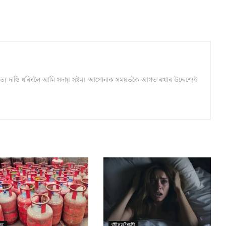
্ঠ সত্য দাঙি ধৰিবলৈ আমি সদায় সষ্টম। আপোনাক সময়তকৈ আগত ৰখাৰ উদ্দেশ্যেই
্য
জীৱনশৈলী