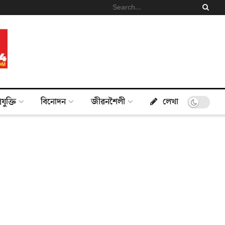
্ৰযুক্তি
বিনোদন
জীৱনশৈলী
লেখা