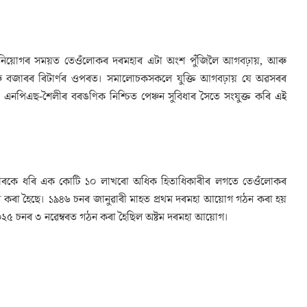
সকলে নিয়োগৰ সময়ত তেওঁলোকৰ দৰমহাৰ এটা অংশ পুঁজিলৈ আগবঢ়ায়, আৰু
 আৰু বজাৰৰ ৰিটাৰ্ণৰ ওপৰত। সমালোচকসকলে যুক্তি আগবঢ়ায় যে অৱসৰৰ
এনপিএছ-শৈলীৰ বৰঙণিক নিশ্চিত পেঞ্চন সুবিধাৰ সৈতে সংযুক্ত কৰি এই
 পেঞ্চনাৰকে ধৰি এক কোটি ১০ লাখৰো অধিক হিতাধিকাৰীৰ লগতে তেওঁলোকৰ
ন কৰা হৈছে। ১৯৪৬ চনৰ জানুৱাৰী মাহত প্ৰথম দৰমহা আয়োগ গঠন কৰা হয়
২০২৫ চনৰ ৩ নৱেম্বৰত গঠন কৰা হৈছিল অষ্টম দৰমহা আয়োগ।