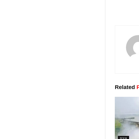
Related
P
অসম