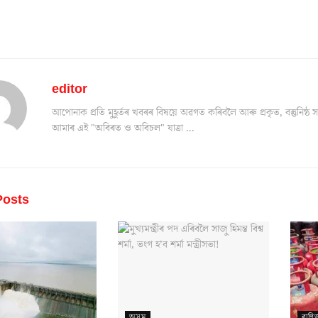
editor
আপোনাক প্ৰতি মুহূৰ্তৰ খবৰৰ বিষয়ে অৱগত কৰিবলৈ আৰু প্ৰকৃত, বস্তুনিষ
আমাৰ এই "অবিৰত ও অবিচল" যাত্ৰা ...
osts
অসম
বাণিজ