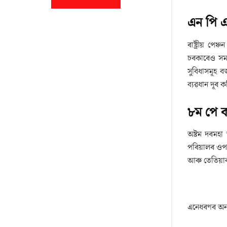
এন পি 
ৰাষ্ট্ৰীয় 
চৰকাৰেও সমা
সুবিধাসমূহ 
ব্যৱধান দূৰ ক
৮ম পে ক
অষ্টম দৰমহা
পৰিয়ালৰ ওপ
আৰু তেতিয়া
এনেধৰণৰ অন্