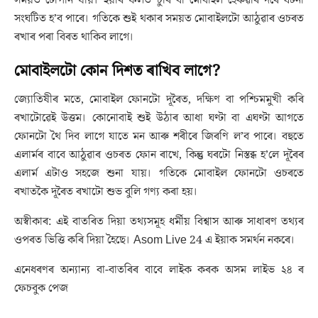
সংঘটিত হ’ব পাৰে। গতিকে শুই থকাৰ সময়ত মোবাইলটো আঠুৱাৰ ওচৰত
ৰখাৰ পৰা বিৰত থাকিব লাগে।
মোবাইলটো কোন দিশত ৰাখিব লাগে?
জ্যোতিষীৰ মতে, মোবাইল ফোনটো দূৰৈত, দক্ষিণ বা পশ্চিমমুখী কৰি
ৰখাটোৱেই উত্তম। কোনোবাই শুই উঠাৰ আধা ঘণ্টা বা এঘণ্টা আগতে
ফোনটো থৈ দিব লাগে যাতে মন আৰু শৰীৰে জিৰণি ল’ব পাৰে। বহুতে
এলাৰ্মৰ বাবে আঠুৱাৰ ওচৰত ফোন ৰাখে, কিন্তু ঘৰটো নিস্তব্ধ হ’লে দূৰৈৰ
এলাৰ্ম এটাও সহজে শুনা যায়। গতিকে মোবাইল ফোনটো ওচৰতে
ৰখাতকৈ দূৰৈত ৰখাটো শুভ বুলি গণ্য কৰা হয়।
অস্বীকাৰ: এই বাতৰিত দিয়া তথ্যসমূহ ধৰ্মীয় বিশ্বাস আৰু সাধাৰণ তথ্যৰ
ওপৰত ভিত্তি কৰি দিয়া হৈছে। Asom Live 24 এ ইয়াক সমৰ্থন নকৰে।
এনেধৰণৰ অন্যান্য বা-বাতৰিৰ বাবে লাইক কৰক অসম লাইভ ২৪ ৰ
ফেচবুক পেজ