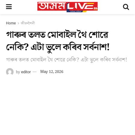
Home
জীৱনশৈলী
গাৰুৰ তলত মোবাইল থৈ শোৱে
নেকি? এটা ভুলে কৰিব সৰ্বনাশ!
গাৰুৰ তলত মোবাইল থৈ শোৱে নেকি? এটা ভুলে কৰিব সৰ্বনাশ!
by
editor
May 12, 2026