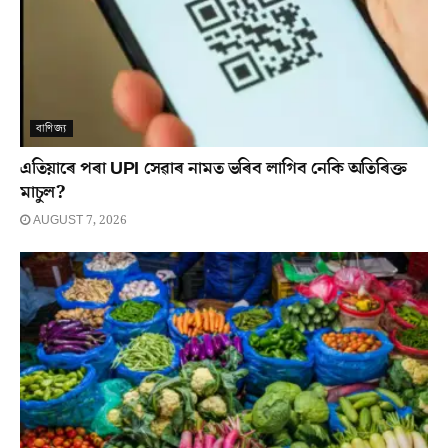
বাণিজ্য
এতিয়াৰে পৰা UPI সেৱাৰ নামত ভৰিব লাগিব নেকি অতিৰিক্ত
মাচুল?
AUGUST 7, 2026