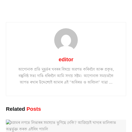
editor
আপোনাক প্ৰতি মুহূৰ্তৰ খবৰৰ বিষয়ে অৱগত কৰিবলৈ আৰু প্ৰকৃত,
বস্তুনিষ্ঠ সত্য দাঙি ধৰিবলৈ আমি সদায় সষ্টম। আপোনাক সময়তকৈ
আগত ৰখাৰ উদ্দেশ্যেই আমাৰ এই "অবিৰত ও অবিচল" যাত্ৰা ...
Related
Posts