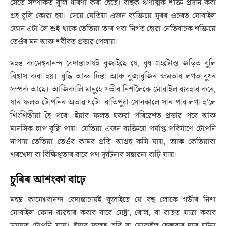
সৈতে সম্পৰ্কিত বুলি ধাৰণা কৰা হৈছে। ৰাহুক ঋণাত্মক শক্তি প্ৰদান কৰা
গ্ৰহ বুলি কোৱা হয়। সেয়ে যেতিয়া এজন ব্যক্তিয়ে মূৰৰ ওচৰত মোবাইল
ফোন এটা লৈ শুই থাকে তেতিয়া তাৰ পৰা নিৰ্গত হোৱা নেতিবাচক শক্তিয়ে
তেওঁৰ মন আৰু শৰীৰত প্ৰভাৱ পেলায়।
মহন্ত কামেশ্বৰানন্দ বেদান্তাচাৰ্যই বুজাইছে যে, বুধ গ্ৰহটোও জড়িত বুলি
বিশ্বাস কৰা হয়। বুদ্ধি আৰু চিন্তা আৰু বুজাবুজিৰ ক্ষমতাৰ লগত বুধৰ
সম্পৰ্ক আছে। আজিকালি মানুহে গভীৰ নিশালৈকে মোবাইল ব্যৱহাৰ কৰে,
যাৰ ফলত টোপনিৰ অভাৱ ঘটে। ৰাতিপুৱা সোনকালে সাৰ পাব লগা হ’লে
খিংখিঙীয়া হৈ পৰে। ইয়াৰ ফলত ঘৰুৱা পৰিৱেশত প্ৰভাৱ পৰে আৰু
মানসিক চাপ বৃদ্ধি পায়। যেতিয়া এজন ব্যক্তিয়ে পৰ্যাপ্ত পৰিমাণে টোপনি
নাপায় তেতিয়া তেওঁৰ কামৰ প্ৰতি আগ্ৰহ কমি যায়, আৰু কেতিয়াবা
খৰখেদা বা বিক্ষিপ্ততাৰ বাবে পথ দুৰ্ঘটনাৰ সম্ভাৱনা বাঢ়ি যায়।
চুৰিৰ আশংকা বাঢ়ে
মহন্ত কামেশ্বৰানন্দ বেদান্তাচাৰ্যই বুজাইছে যে বহু লোকে গভীৰ নিশা
মোবাইল ফোন ব্যৱহাৰ কৰাৰ বাবে মেট্ৰ’, ৰে’ল, বা বাছত যাত্ৰা কৰাৰ
সময়ত টোপনি যায়। ইয়াৰ ফলত চুৰি বা মোবাইল হেৰুৱাৰ দৰে ঘটনা