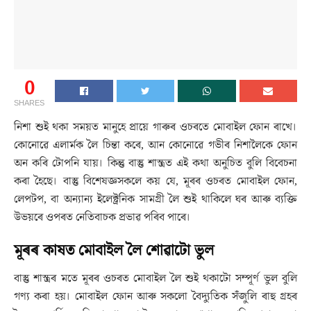
0
SHARES
নিশা শুই থকা সময়ত মানুহে প্ৰায়ে গাৰুৰ ওচৰতে মোবাইল ফোন ৰাখে।
কোনোৱে এলাৰ্মক লৈ চিন্তা কৰে, আন কোনোৱে গভীৰ নিশালৈকে ফোন
অন কৰি টোপনি যায়। কিন্তু বাস্তু শাস্ত্ৰত এই কথা অনুচিত বুলি বিবেচনা
কৰা হৈছে। বাস্তু বিশেষজ্ঞসকলে কয় যে, মূৰৰ ওচৰত মোবাইল ফোন,
লেপটপ, বা অন্যান্য ইলেক্ট্ৰনিক সামগ্ৰী লৈ শুই থাকিলে ঘৰ আৰু ব্যক্তি
উভয়ৰে ওপৰত নেতিবাচক প্ৰভাৱ পৰিব পাৰে।
মূৰৰ কাষত মোবাইল লৈ শোৱাটো ভুল
বাস্তু শাস্ত্ৰৰ মতে মূৰৰ ওচৰত মোবাইল লৈ শুই থকাটো সম্পূৰ্ণ ভুল বুলি
গণ্য কৰা হয়। মোবাইল ফোন আৰু সকলো বৈদ্যুতিক সঁজুলি ৰাহু গ্ৰহৰ