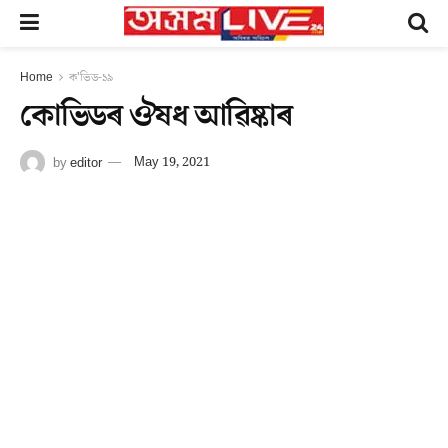
Home
ক'ভিড-১৯
কোভিডৰ ঔষধ আৱিষ্কাৰ
by
editor
May 19, 2021