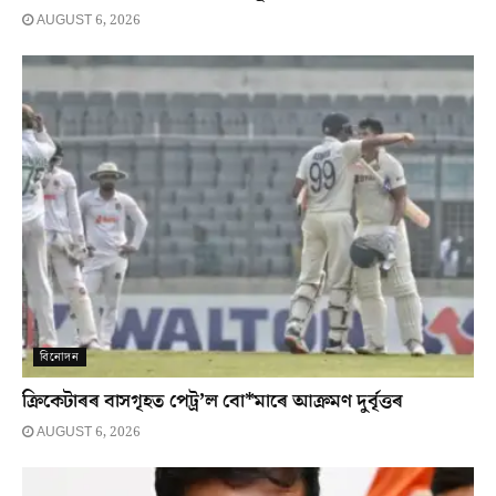
AUGUST 6, 2026
বিনোদন
ক্ৰিকেটাৰৰ বাসগৃহত পেট্ৰ’ল বো*মাৰে আক্ৰমণ দুৰ্বৃত্তৰ
AUGUST 6, 2026