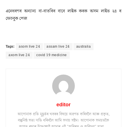
এনেধৰণৰ অন্যান্য বা-বাতৰিৰ বাবে লাইক কৰক অসম লাইভ ২৪ ৰ
ফেচবুক পেজ
Tags:
asom live 24
assam live 24
australia
axom live 24
covid 19 medicine
editor
আপোনাক প্ৰতি মুহূৰ্তৰ খবৰৰ বিষয়ে অৱগত কৰিবলৈ আৰু প্ৰকৃত,
বস্তুনিষ্ঠ সত্য দাঙি ধৰিবলৈ আমি সদায় সষ্টম। আপোনাক সময়তকৈ
আগত ৰখাৰ উদ্দেশ্যেই আমাৰ এই "অবিৰত ও অবিচল" যাত্ৰা ...