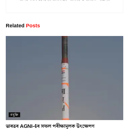
Related
Posts
প্ৰযুক্তি
ভাৰতৰ AGNI-4ৰ সফল পৰীক্ষামূলক উৎক্ষেপণ