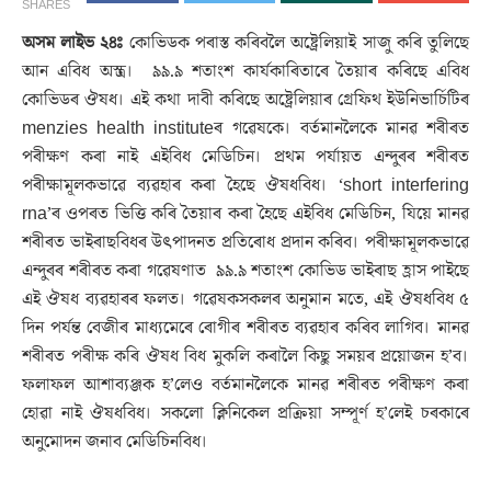
SHARES
অসম লাইভ ২৪ঃ
কোভিডক পৰাস্ত কৰিবলৈ অষ্ট্ৰেলিয়াই সাজু কৰি তুলিছে
আন এবিধ অস্ত্ৰ। ৯৯.৯ শতাংশ কাৰ্যকাৰিতাৰে তৈয়াৰ কৰিছে এবিধ
কোভিডৰ ঔষধ। এই কথা দাবী কৰিছে অষ্ট্ৰেলিয়াৰ গ্ৰেফিথ ইউনিভাৰ্চিটিৰ
menzies health instituteৰ গৱেষকে। বৰ্তমানলৈকে মানৱ শৰীৰত
পৰীক্ষণ কৰা নাই এইবিধ মেডিচিন। প্ৰথম পৰ্যায়ত এন্দুৰৰ শৰীৰত
পৰীক্ষামূলকভাৱে ব্যৱহাৰ কৰা হৈছে ঔষধবিধ। ‘short interfering
rna’ৰ ওপৰত ভিত্তি কৰি তৈয়াৰ কৰা হৈছে এইবিধ মেডিচিন, যিয়ে মানৱ
শৰীৰত ভাইৰাছবিধৰ উৎপাদনত প্ৰতিৰোধ প্ৰদান কৰিব। পৰীক্ষামূলকভাৱে
এন্দুৰৰ শৰীৰত কৰা গৱেষণাত ৯৯.৯ শতাংশ কোভিড ভাইৰাছ হ্ৰাস পাইছে
এই ঔষধ ব্যৱহাৰৰ ফলত। গৱেষকসকলৰ অনুমান মতে, এই ঔষধবিধ ৫
দিন পৰ্যন্ত বেজীৰ মাধ্যমেৰে ৰোগীৰ শৰীৰত ব্যৱহাৰ কৰিব লাগিব। মানৱ
শৰীৰত পৰীক্ষ কৰি ঔষধ বিধ মুকলি কৰালৈ কিছু সময়ৰ প্ৰয়োজন হ’ব।
ফলাফল আশাব্যঞ্জক হ’লেও বৰ্তমানলৈকে মানৱ শৰীৰত পৰীক্ষণ কৰা
হোৱা নাই ঔষধবিধ। সকলো ক্লিনিকেল প্ৰক্ৰিয়া সম্পূৰ্ণ হ’লেই চৰকাৰে
অনুমোদন জনাব মেডিচিনবিধ।