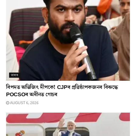
ভাৰত
বিপদত অভিজিৎ দীপকে! CJPৰ প্ৰতিষ্ঠাপকজনৰ বিৰুদ্ধে
POCSOৰ অধীনত গোচৰ
AUGUST 6, 2026