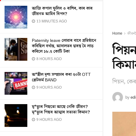
আজি কপাল ফুলিব ৩ ৰাশিৰ, কাৰ কাৰ
জীৱনত আহিব বিপদ?
13 MINUTES AGO
Home
জীৱন
Paternity leave লোৱাৰ বাবে প্ৰতিষ্ঠানে
পিয়ন
কৰিছিল বৰ্খাস্ত, আদালতৰ দ্বাৰস্থ হৈ লাভ
কৰিলে ১৮.৫ কোটি টকা
কিমা
8 HOURS AGO
অ*শ্লীল দৃশ্য সম্প্ৰচাৰ কৰা ৫০টা OTT
প্লেটফৰ্ম BAND
পিয়ন, কেৰ
9 HOURS AGO
by
edi
মৃ*ত্যুৰ পিছতো আছে নেকি জীৱন?
মৃ*ত্যুৰ পিছৰ আত্মাৰ সত্যতা কিমান?
9 HOURS AGO