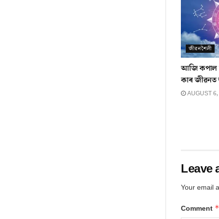
জীৱনশৈলী
আজি কপাল ফ
কাৰ জীৱনত
AUGUST 6,
Leave 
Your email a
Comment