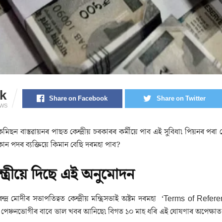
k
Share on Facebook
Share on Twitter
EWS
কমিছন বাস্তৱায়নৰ পাছত কেন্দ্ৰীয় চৰকাৰৰ কৰ্মীয়ে পাব এই সুবিধা৷ পিয়নৰ পৰা
ন পদৰ ব্যক্তিয়ে কিমান বেছি দৰমহা পাব?
মন্ত্ৰীয়ে দিছে এই অনুমোদন
নৰেন্দ্ৰ মোদীৰ সভাপতিত্বত কেন্দ্ৰীয় মন্ত্ৰিসভাই অষ্টম দৰমহা
‘
Terms of Refere
ু পেঞ্চনভোগীৰ বাবে ভাল খবৰ আনিছে৷ বিগত ১০ মাহ ধৰি এই ঘোষণাৰ অপেক্ষা