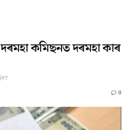
ম দৰমহা কমিছনত দৰমহা কাৰ
়িব?
0