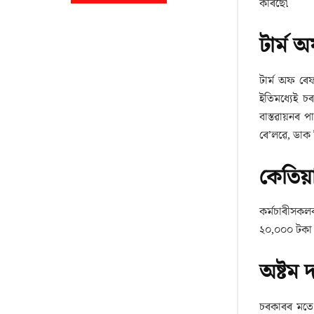
কৰিছে৷
টাৰ্ম 
টাৰ্ম অফ ৰেফ
ইতিমধ্যেই চ
বাস্তৱায়নৰ পা
ৰে’লৱে, ডাক ব
কেতিয়া
কৰ্মচাৰীসকলৰ
২০,০০০ টকা ত
অষ্টম 
চৰকাৰৰ মতে 