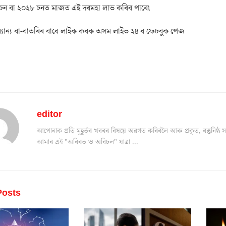
 চন বা ২০২৮ চনত মাজত এই দৰমহা লাভ কৰিব পাৰে৷
যান্য বা-বাতৰিৰ বাবে লাইক কৰক অসম লাইভ ২৪ ৰ ফেচবুক পেজ
editor
আপোনাক প্ৰতি মুহূৰ্তৰ খবৰৰ বিষয়ে অৱগত কৰিবলৈ আৰু প্ৰকৃত, বস্তুনিষ
আমাৰ এই "অবিৰত ও অবিচল" যাত্ৰা ...
osts