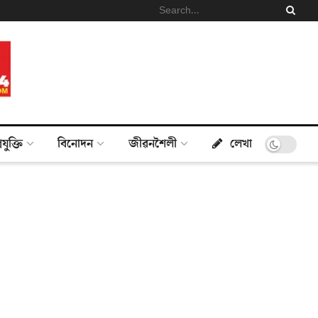
্ৰযুক্তি
বিনোদন
জীৱনশৈলী
লেখা