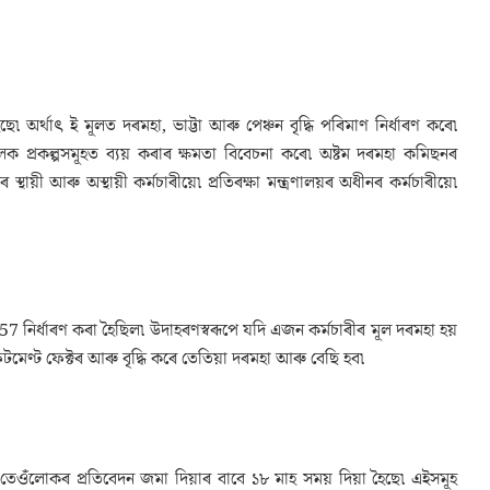
অৰ্থাৎ ই মূলত দৰমহা, ভাট্টা আৰু পেঞ্চন বৃদ্ধি পৰিমাণ নিৰ্ধাৰণ কৰে৷
ক প্ৰকল্পসমূহত ব্যয় কৰাৰ ক্ষমতা বিবেচনা কৰে৷ অষ্টম দৰমহা কমিছনৰ
স্থায়ী আৰু অস্থায়ী কৰ্মচাৰীয়ে৷ প্ৰতিৰক্ষা মন্ত্ৰণালয়ৰ অধীনৰ কৰ্মচাৰীয়ে৷
57 নিৰ্ধাৰণ কৰা হৈছিল৷ উদাহৰণস্বৰূপে যদি এজন কৰ্মচাৰীৰ মূল দৰমহা হয়
েণ্ট ফেক্টৰ আৰু বৃদ্ধি কৰে তেতিয়া দৰমহা আৰু বেছি হব৷
তেওঁলোকৰ প্ৰতিবেদন জমা দিয়াৰ বাবে ১৮ মাহ সময় দিয়া হৈছে৷ এইসমূহ