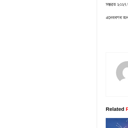
সম্ভৱত ২০২৭
এনেধৰণৰ অন্
Related
P