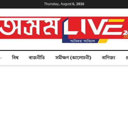
Thursday, August 6, 2026
বিশ্ব
ৰাজনীতি
সমীক্ষণ (আলোচনী)
বাণিজ্য
প