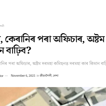
শৈলী
, কেৰানিৰ পৰা অফিচাৰ, অষ্ট
ন বাঢ়িব?
ানিৰ পৰা অফিচাৰ, অষ্টম দৰমহা কমিছনত দৰমহা কাৰ কিমান বাঢ
tor
November 6, 2025
in
জীৱনশৈলী
,
লেখা