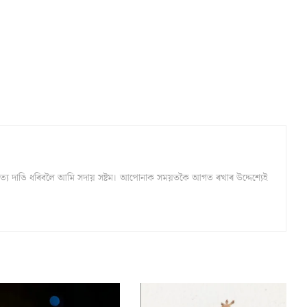
্ঠ সত্য দাঙি ধৰিবলৈ আমি সদায় সষ্টম। আপোনাক সময়তকৈ আগত ৰখাৰ উদ্দেশ্যেই