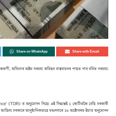
Share on WhatsApp
Share with Email
 কেৰাণী, অফিচাৰ অষ্টম দৰমহা কমিছন বাস্তবায়নৰ পাছত পাব বৰ্ধিত দৰমহা৷
nce’
(
TOR) ত অনুমোদন দিছে৷ এই সিদ্ধান্তই ১ কোটিতকৈ বেছি চৰকাৰী
ত আছিল৷ চৰকাৰে আনুষ্ঠানিকভাৱে মঙলবাৰে ২৮ অক্টোবৰত ইয়াত অনুমোদন