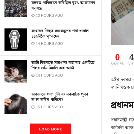
মন্তৰত পাকিস্তানে কৰিছিল বৃহৎ আক্ৰমণৰ
ষড়যন্ত্ৰ
13 HOURS AGO
সংহাৰৰ পিছত ধ্বংসস্তুপৰ পৰা ওলাল
১১২টাকৈ মৃ*তদেহ
14 HOURS AGO
0
4
আটা কিনোতে সাৱধান! বজাৰত ওলাইছে
SHARES
VI
শিলৰ গুড়ি মিহলি কৰা আটা
14 HOURS AGO
অষ্টম দৰমহা 
জানি থওক কো
অকালতে পকা চুলি ৰং নকৰাকৈ পুনৰ
ক’লা কৰিব পাৰিনে?
প্ৰধান
15 HOURS AGO
প্ৰধানমন্ত্ৰী 
কৰ্মচাৰী আৰ
LOAD MORE