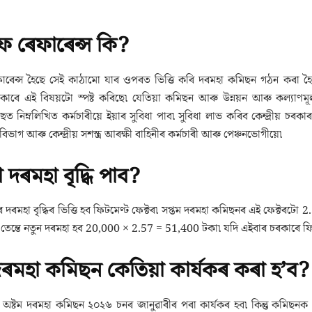
অফ ৰেফাৰেন্স কি?
াৰেন্স হৈছে সেই কাঠামো যাৰ ওপৰত ভিত্তি কৰি দৰমহা কমিছন গঠন কৰা হৈছে৷ 
ৰকাৰে এই বিষয়টো স্পষ্ট কৰিছে৷ যেতিয়া কমিছন আৰু উন্নয়ন আৰু কল্যাণমূল
ছত নিম্নলিখিত কৰ্মচাৰীয়ে ইয়াৰ সুবিধা পাব৷ সুবিধা লাভ কৰিব কেন্দ্ৰীয় চৰকাৰৰ 
িভাগ আৰু কেন্দ্ৰীয় সশস্ত্ৰ আৰক্ষী বাহিনীৰ কৰ্মচাৰী আৰু পেঞ্চনভোগীয়ে৷
 দৰমহা বৃদ্ধি পাব?
 দৰমহা বৃদ্ধিৰ ভিত্তি হব ফিটমেণ্ট ফেক্টৰ৷ সপ্তম দৰমহা কমিছনৰ এই ফেক্টৰটো
2.
েন্তে নতুন দৰমহা হব
20,000 × 2.57 = 51,400 টকা৷ যদি এইবাৰ চৰকাৰে ফিটম
দৰমহা কমিছন কেতিয়া কাৰ্যকৰ কৰা হ’ব?
অষ্টম দৰমহা কমিছন ২০২৬ চনৰ জানুৱাৰীৰ পৰা কাৰ্যকৰ হব৷ কিন্তু কমিছনক 