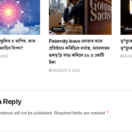
নিয়োগ
জীৱ
ুলিব ৩ ৰাশিৰ, কাৰ
Paternity leave লোৱাৰ বাবে
মৃ*ত্
 আহিব বিপদ?
প্ৰতিষ্ঠানে কৰিছিল বৰ্খাস্ত, আদালতৰ
মৃ*ত্য
দ্বাৰস্থ হৈ লাভ কৰিলে ১৮.৫ কোটি
 2026
AUGU
টকা
AUGUST 5, 2026
a Reply
*
ddress will not be published.
Required fields are marked
*