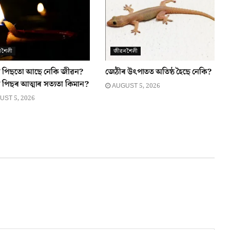
নশৈলী
জীৱনশৈলী
যুৰ পিছতো আছে নেকি জীৱন?
জেঠীৰ উৎপাতত অতিষ্ঠ হৈছে নেকি?
ুৰ পিছৰ আত্মাৰ সত্যতা কিমান?
AUGUST 5, 2026
ST 5, 2026