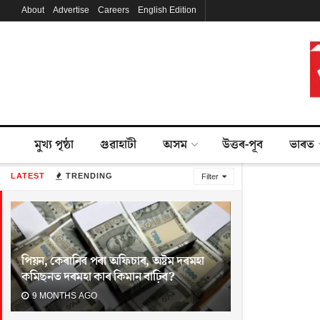
About
Advertise
Careers
English Edition
মুখ্য পৃষ্ঠা
গুৱাহাটী
অসম
উত্তৰ-পূব
ভাৰত
LATEST
TRENDING
Filter
পিয়ন, কেৰানিৰ পৰা অফিচাৰ, অষ্টম দৰমহা
কমিছনত দৰমহা কাৰ কিমান বাঢ়িব?
9 MONTHS AGO