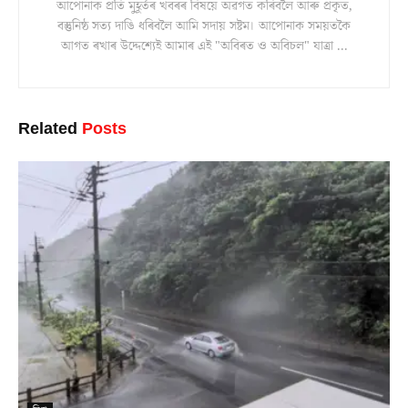
আপোনাক প্ৰতি মুহূৰ্তৰ খবৰৰ বিষয়ে অৱগত কৰিবলৈ আৰু প্ৰকৃত,
বস্তুনিষ্ঠ সত্য দাঙি ধৰিবলৈ আমি সদায় সষ্টম। আপোনাক সময়তকৈ
আগত ৰখাৰ উদ্দেশ্যেই আমাৰ এই "অবিৰত ও অবিচল" যাত্ৰা ...
Related
Posts