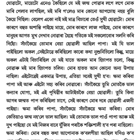
যোৱাটো, মায়েটো এনেও কৈছিলে যে মই জন্ম পোৱাৰ লগে লগে মোক
মাৰি পেলাব লাগছিল, মই মৰি গ’লেও মাৰ কোনো আপচোছ নহয় বুলি
কৈয়ে দিছিল। বেলেগ একো নাই মই মাত্ৰ বিচাৰো তেওঁ সুখী হোৱাটো। মোৰ
কাৰণে বহুত অশান্তি পাইছে মায়ে, মোৰ কাৰণে লাজ পাইছে, মোৰ কাৰণে
মানুহৰ আগত মুখ দেখাব নোৱাৰা হৈছে গতিকে মই সকলোবোৰ সলনি কৰি
দিছোঁ। সঁচাকৈয়ে তোমাৰ বেয়া ছোৱালী আছিল পাপা। মই যি ভাল
পাইছিলো অকল ,সেইটোৱে কৰিছিলো কাৰো কথা নুশুনিচিলো কিন্তু, মায়ে
অকল এটাই বিচাৰিছিল যে মই যাতে অকল মাৰ হিচাপত চলো, কিন্তু
নোৱাৰু মই মাৰ হিচাপত চলিব। মোৰ হাতত আন কোনো অন্য উপায়
নাছিল। এইটোৱেই একমাত্ৰ উপায়, এতিয়া সবেই সুখী হ’ব। ক্ষমা কৰিবা
পাপা মই আৰু এইটো সহ্য কৰিব নোৱাৰো। সঁচাকৈয়ে তুমি মোতকৈ ভাল
কন্যাৰ যোগ্য, মই এই পৃথিৱীৰ আটাইতকৈ বেয়া ছোৱালী। তুমি কিবা
আগৰ জন্মত পাপ কৰিছিলা চাগে, সেই কাৰণে মোৰ দৰে ছোৱালী এজনী
পাইছা। ক্ষমা কৰিব পাপা, সঁচাকৈয়ে সঁচাকৈয়ে ক্ষমা কৰিবা। মোৰ
কেতিয়াও জন্ম নহ’লে ভাল আছিল। মই তোমাক ভাল পাওঁ পাপা আৰু মই
দুখ পাইছো যে মই নিজৰ বাবে যুঁজিব পৰাকৈ শক্তিশালী হ’ব পৰা নাছিলো।
ক্ষমা কৰিবা। মোৰ বহুত কথা আপোনাক ক’বলগীয়া আছিল যদিও ক’ব