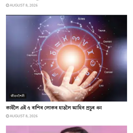
AUGUST 8, 2026
জীৱনশৈলী
কাইলৈ এই ৫ ৰাশিৰ লোকৰ হাতলৈ আহিব প্ৰচুৰ ধন
AUGUST 8, 2026