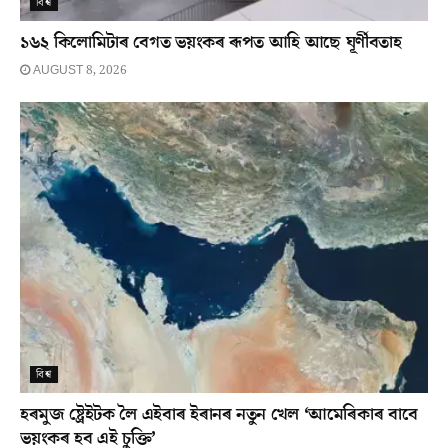
বিশ্ব
১৬২ কিলোমিটাৰ বেগত ভয়ংকৰ ৰূপত আহি আছে ঘূৰ্ণীবতাহ
AUGUST 8, 2026
বিশ্ব
হৰমুজ ষ্ট্ৰেইটক লৈ এইবাৰ ইৰানৰ নতুন খেল ‘আমেৰিকাৰ বাবে
ভয়ংকৰ হব এই চুক্তি’