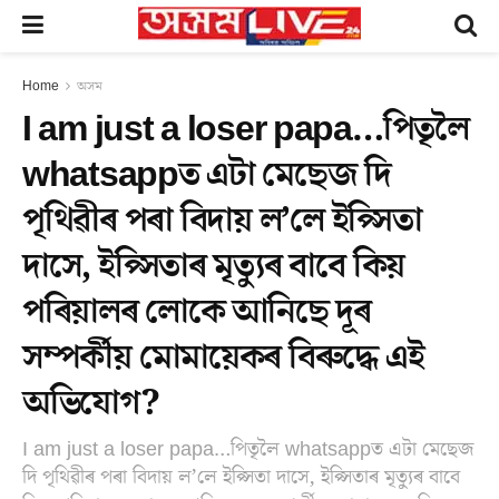
Home
অসম
I am just a loser papa…পিতৃলৈ
whatsappত এটা মেছেজ দি
পৃথিৱীৰ পৰা বিদায় ল’লে ইপ্সিতা
দাসে, ইপ্সিতাৰ মৃত্যুৰ বাবে কিয়
পৰিয়ালৰ লোকে আনিছে দূৰ
সম্পৰ্কীয় মোমায়েকৰ বিৰুদ্ধে এই
অভিযোগ?
I am just a loser papa…পিতৃলৈ whatsappত এটা মেছেজ
দি পৃথিৱীৰ পৰা বিদায় ল’লে ইপ্সিতা দাসে, ইপ্সিতাৰ মৃত্যুৰ বাবে