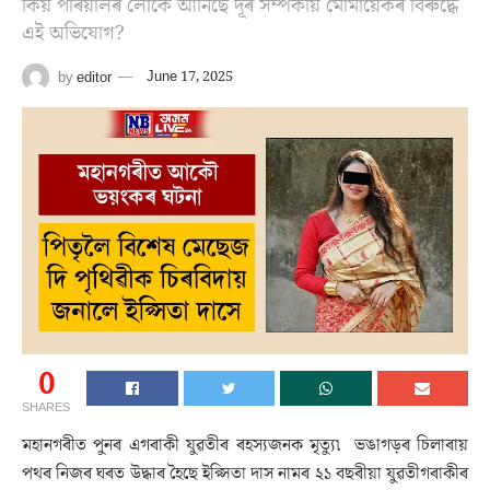
কিয় পৰিয়ালৰ লোকে আনিছে দূৰ সম্পৰ্কীয় মোমায়েকৰ বিৰুদ্ধে
এই অভিযোগ?
by
editor
June 17, 2025
0
SHARES
মহানগৰীত পুনৰ এগৰাকী যুৱতীৰ ৰহস্যজনক মৃত্যু৷ ভঙাগড়ৰ চিলাৰায়
পথৰ নিজৰ ঘৰত উদ্ধাৰ হৈছে ইপ্সিতা দাস নামৰ ২১ বছৰীয়া যুৱতীগৰাকীৰ