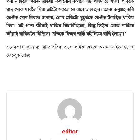
পৰা নাছিলো আৰু এতিয়া কথাবোৰ ক’বলৈ বহু পলম হৈ গ’ল। গতিকে
মাত্ৰ মোক যাবলৈ দিয়া এইটো সকলোৰে বাবে ভাল হ’ব। আৰু অনুগ্ৰহ কৰি
তেওঁক মোৰ বিষয়ে জনাবা, মোৰ প্ৰতিটো মুহূৰ্ততে তেওঁক উপস্থিত থাকিব
দিবা। মই পাপা জীয়াই থাকিব বিচাৰিছিলো, কিন্তু সিহঁতে মোক শান্তিৰে
জীয়াই থাকিবলৈ নিদিলে। গতিকে নিজৰ শান্তি মই নিজে বাছি লৈছো।’
এনেধৰণৰ অন্যান্য বা-বাতৰিৰ বাবে লাইক কৰক অসম লাইভ ২৪ ৰ
ফেচবুক পেজ
editor