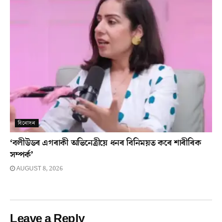
বিনোদন
‘বলীউডৰ এগৰাকী অভিনেত্ৰীয়ে ধনৰ বিনিময়ত কৰে শাৰীৰিক
সম্পৰ্ক’
AUGUST 8, 2026
Leave a Reply