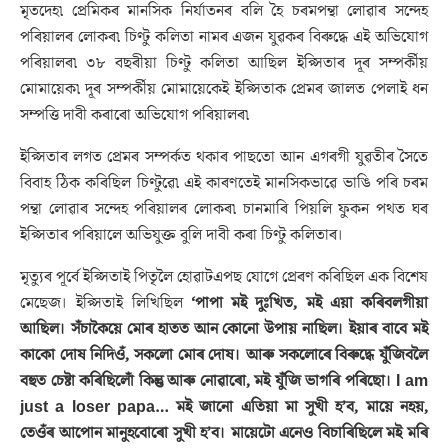
মৃতদেহ৷ প্ৰেমিকৰ মানসিক নিৰ্যাতনৰ বলি হৈ চৰমপন্থা লোৱাৰ সন্দেহ
পৰিয়ালৰ লোকৰ৷ চিণ্টু কলিতা নামৰ এজন যুৱকৰ বিৰুদ্ধে এই অভিযোগ
পৰিয়ালৰ৷ ৩৮ বছৰীয়া চিণ্টু কলিতা আছিল ইপ্সিতাৰ দূৰ সম্পৰ্কীয়
মোমায়েক৷ দূৰ সম্পৰ্কীয় মোমায়েকেই ইপ্সিতাক প্ৰেমৰ জালত পেলাই ধন
সম্পত্তি দাবী কৰাৰো অভিযোগ পৰিয়ালৰ৷
ইপ্সিতাৰ লগত প্ৰেমৰ সম্পৰ্কত থকাৰ পাছতো আন এগৰগী যুৱতীৰ সৈতে
বিবাহ ঠিক কৰিছিল চিণ্টুৱে৷ এই কাৰণতেই মানসিকভাৱে ভাঙি পৰি চৰম
পন্থা লোৱাৰ সন্দেহ পৰিয়ালৰ লোকৰ৷ চানমাৰি পিয়লি ফুকন পথত ঘৰ
ইপ্সিতাৰ পৰিয়ালে অভিযুক্ত বুলি দাবী কৰা চিণ্টু কলিতাৰ।
মৃত্যুৰ পূৰ্বে ইপ্সিতাই পিতৃলৈ হোৱাটএপছ যোগে প্ৰেৰণ কৰিছিল এক বিশেষ
মেছেজ। ইপ্সিতাই লিখিছিল
‘পাপা মই দুঃখিত, মই এয়া কৰিবলগীয়া
আছিল। সঁচাকৈয়ে মোৰ হাতত আন কোনো উপায় নাছিল। ইয়াৰ বাবে মই
কাকো দোষ নিদিওঁ, সকলো মোৰ দোষ। আৰু সকলোৰে বিৰুদ্ধে যুঁজিবলৈ
বহুত চেষ্টা কৰিছিলোঁ কিন্তু আৰু নোৱাৰো, মই যুঁজি ভাগৰি পৰিছো। I am
just a loser papa… মই জানো এতিয়া মা সুখী হ’ব, মায়ে নহয়,
তেওঁৰ আপোন মানুহবোৰো সুখী হ’ব। মায়েটো এনেও বিচাৰিছিলে মই মৰি