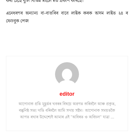
কৰা হৈছে বুলি বিভিন্ন মহলে মত প্ৰকাশ কৰিছে।
এনেধৰণৰ অন্যান্য বা-বাতৰিৰ বাবে লাইক কৰক অসম লাইভ ২৪ ৰ
ফেচবুক পেজ
editor
আপোনাক প্ৰতি মুহূৰ্তৰ খবৰৰ বিষয়ে অৱগত কৰিবলৈ আৰু প্ৰকৃত,
বস্তুনিষ্ঠ সত্য দাঙি ধৰিবলৈ আমি সদায় সষ্টম। আপোনাক সময়তকৈ
আগত ৰখাৰ উদ্দেশ্যেই আমাৰ এই "অবিৰত ও অবিচল" যাত্ৰা ...