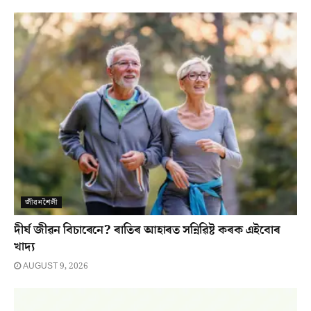
জীৱনশৈলী
দীৰ্ঘ জীৱন বিচাৰেনে? ৰাতিৰ আহাৰত সন্নিৱিষ্ট কৰক এইবোৰ
খাদ্য
AUGUST 9, 2026