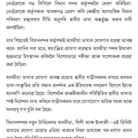
তেওঁলোকে পত্ৰ লিখিলে বিমান বন্দৰ কৰ্তৃপক্ষলৈ প্ৰেৰণ কৰিছিল।
তেওঁলোকে কৰ্তৃপক্ষক স্মাৰকপত্ৰ প্ৰেৰণ কৰি কেন্দ্ৰীয় অসামৰিক বিমান
পৰিবহণ মন্ত্ৰালয়ৰ নীতি অনুসৰি স্থানীয় ভাষা অন্তৰ্ভুক্ত কৰাৰ দাবী
জনাইছিল।
তাৰ পিছতেই বিমানবন্দৰ কৰ্তৃপক্ষই অসমীয়া ভাষাৰ ঘোষণাৰ ব্যৱস্থা আৰম্ভ
কৰে। জানিব পৰা মতে, স্বয়ংক্ৰিয় ঘোষণা ব্যৱস্থাত অসমীয়া শব্দৰ উচ্চাৰণ
শুদ্ধভাৱে উপস্থাপন কৰিবলৈ বিশেষভাৱে পৰীক্ষা আৰু সংশোধনৰ ব্যৱস্থা
কৰা হৈছিল।
অসমীয়া ভাষাত ঘোষণা আৰম্ভ হোৱাত স্থানীয় যাত্ৰীসকলৰ লগতে অসমৰ
ভাষা-সংস্কৃতিৰ প্ৰতি সন্মান প্ৰদৰ্শনৰ এক ইতিবাচক পদক্ষেপ হিচাপে ইয়াক
আদৰণি জনোৱা হৈছে। বিশেষকৈ জৰুৰীকালীন পৰিস্থিতিত স্থানীয় ভাষাত
স্পষ্ট নিৰ্দেশনা লাভ কৰিলে যাত্ৰীসকলৰ বাবে যোগাযোগ অধিক সহজ আৰু
ফলপ্ৰসূ হ’ব বুলি ধৰা হৈছে।
বিমানবন্দৰৰ নতুন টাৰ্মিনেলত অসমীয়া, হিন্দী আৰু ইংৰাজী—এই তিনিটা
ভাষাতে ঘোষণা হোৱাত এতিয়া ৰাজ্যৰ নিজা ভাষাকো সম-মৰ্যাদা প্ৰদান