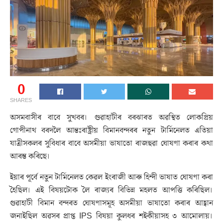
0
SHARES
অসমবাসীৰ বাবে সুখবৰ। গুৱাহাটীৰ বৰঝাৰত অৱস্থিত লোকপ্ৰিয়
গোপীনাথ বৰদলৈ আন্তঃৰাষ্ট্ৰীয় বিমানবন্দৰৰ নতুন টাৰ্মিনেলত এতিয়া
যাত্ৰীসকলৰ সুবিধাৰ বাবে অসমীয়া ভাষাতো ৰাজহুৱা ঘোষণা কৰাৰ কথা
আৰম্ভ কৰিছে।
ইয়াৰ পূৰ্বে নতুন টাৰ্মিনেলত কেৱল ইংৰাজী আৰু হিন্দী ভাষাত ঘোষণা কৰা
হৈছিল। এই বিষয়টোক লৈ ৰাজ্যৰ বিভিন্ন মহলত আপত্তি কৰিছিল।
গুৱাহাটী বিমান বন্দৰত ঘোষণাসমূহ অসমীয়া ভাষাতো কৰাৰ আহ্বান
জনাইছিল অৱসৰ প্ৰাপ্ত IPS বিষয়া কুলধৰ শইকীয়াসহ ৩ আমোলায়।