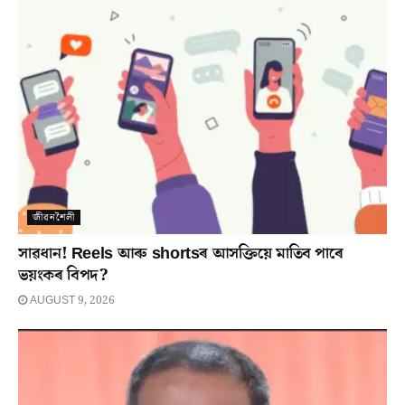
জীৱনশৈলী
সাৱধান! Reels আৰু shortsৰ আসক্তিয়ে মাতিব পাৰে
ভয়ংকৰ বিপদ?
AUGUST 9, 2026