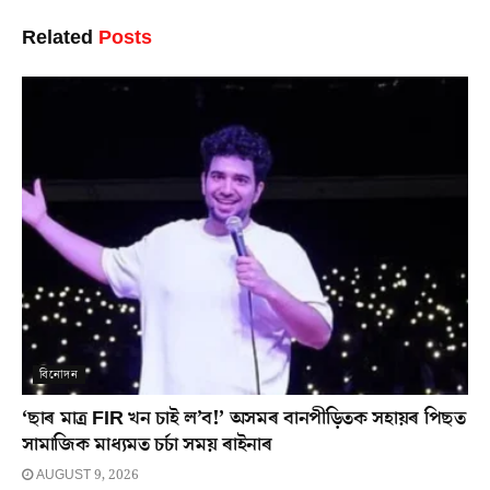
Related
Posts
বিনোদন
‘ছাৰ মাত্ৰ FIR খন চাই ল’ব!’ অসমৰ বানপীড়িতক সহায়ৰ পিছত
সামাজিক মাধ্যমত চৰ্চা সময় ৰাইনাৰ
AUGUST 9, 2026