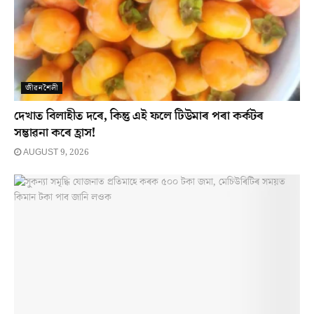
জীৱনশৈলী
দেখাত বিলাহীত দৰে, কিন্তু এই ফলে টিউমাৰ পৰা কৰ্কটৰ
সম্ভাৱনা কৰে হ্ৰাস!
AUGUST 9, 2026