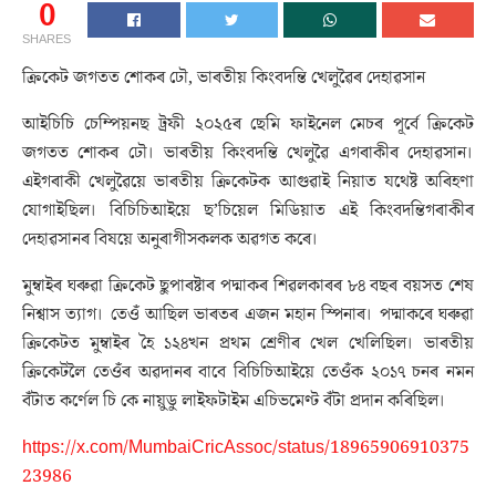
0
SHARES
ক্ৰিকেট জগতত শোকৰ ঢৌ, ভাৰতীয় কিংবদন্তি খেলুৱৈৰ দেহাৱসান
আইচিচি চেম্পিয়নছ ট্ৰফী ২০২৫ৰ ছেমি ফাইনেল মেচৰ পূৰ্বে ক্ৰিকেট
জগতত শোকৰ ঢৌ। ভাৰতীয় কিংবদন্তি খেলুৱৈ এগৰাকীৰ দেহাৱসান।
এইগৰাকী খেলুৱৈয়ে ভাৰতীয় ক্ৰিকেটক আগুৱাই নিয়াত যথেষ্ট অৰিহণা
যোগাইছিল। বিচিচিআইয়ে ছ’চিয়েল মিডিয়াত এই কিংবদন্তিগৰাকীৰ
দেহাৱসানৰ বিষয়ে অনুৰাগীসকলক অৱগত কৰে।
মুম্বাইৰ ঘৰুৱা ক্ৰিকেট ছুপাৰষ্টাৰ পদ্মাকৰ শিৱলকাৰৰ ৮৪ বছৰ বয়সত শেষ
নিশ্বাস ত্যাগ। তেওঁ আছিল ভাৰতৰ এজন মহান স্পিনাৰ। পদ্মাকৰে ঘৰুৱা
ক্ৰিকেটত মুম্বাইৰ হৈ ১২৪খন প্ৰথম শ্ৰেণীৰ খেল খেলিছিল। ভাৰতীয়
ক্ৰিকেটলৈ তেওঁৰ অৱদানৰ বাবে বিচিচিআইয়ে তেওঁক ২০১৭ চনৰ নমন
বঁটাত কৰ্ণেল চি কে নায়ুডু লাইফটাইম এচিভমেণ্ট বঁটা প্ৰদান কৰিছিল।
https://x.com/MumbaiCricAssoc/status/18965906910375
23986