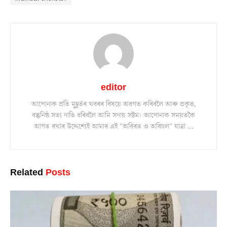
editor
আপোনাক প্ৰতি মুহূৰ্তৰ খবৰৰ বিষয়ে অৱগত কৰিবলৈ আৰু প্ৰকৃত,
বস্তুনিষ্ঠ সত্য দাঙি ধৰিবলৈ আমি সদায় সষ্টম। আপোনাক সময়তকৈ
আগত ৰখাৰ উদ্দেশ্যেই আমাৰ এই "অবিৰত ও অবিচল" যাত্ৰা ...
Related
Posts