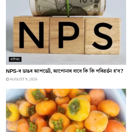
বাণিজ্য
NPS-ৰ ডাঙৰ আপডেট, আপোনাৰ বাবে কি কি পৰিৱৰ্তন হ’ব?
AUGUST 9, 2026