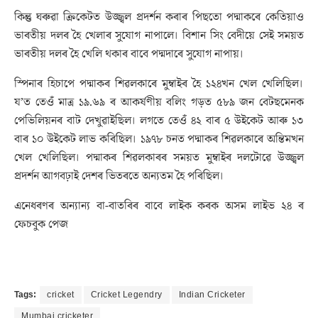
কিন্তু ঘৰুৱা ক্ৰিকেটত উজ্জ্বল প্ৰদৰ্শন কৰাৰ পিছতো পদ্মাকৰে কেতিয়াও
ভাৰতীয় দলৰ হৈ খেলাৰ সুযোগ নাপালে। বিশান সিং বেদীয়ে সেই সময়ত
ভাৰতীয় দলৰ হৈ খেলি থকাৰ বাবে পদ্মদাৰে সুযোগ নাপায়।
স্পিনাৰ হিচাপে পদ্মাকৰ শিৱলকাৰে মুম্বাইৰ হৈ ১২৪খন খেল খেলিছিল।
য’ত তেওঁ মাত্ৰ ১৯.৬৯ ৰ আকৰ্ষণীয় বলিং গড়ত ৫৮৯ জন বেটছমেনক
পেভিলিয়নৰ বাট দেখুৱাইছিল। লগতে তেওঁ ৪২ বাৰ ৫ উইকেট আৰু ১৩
বাৰ ১০ উইকেট লাভ কৰিছিল। ১৯৭৮ চনত পদ্মাকৰ শিৱলকাৰে অন্তিমখন
খেল খেলিছিল। পদ্মাকৰ শিৱলকাৰৰ সময়ত মুম্বাইৰ দলটোৱে উজ্জ্বল
প্ৰদৰ্শন আগবঢ়াই দেশৰ ভিতৰতে অন্যতম হৈ পৰিছিল।
এনেধৰণৰ অন্যান্য বা-বাতৰিৰ বাবে লাইক কৰক অসম লাইভ ২৪ ৰ
ফেচবুক পেজ
Tags:
cricket
Cricket Legendry
Indian Cricketer
Mumbai cricketer