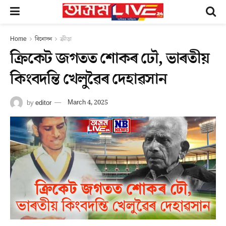
Home
বিনোদন
ক্ৰীড়া
ক্ৰিকেট জগতত শোকৰ ঢৌ, ভাৰতীয়
কিংবদন্তি খেলুৱৈৰ দেহাৱসান
by
editor
March 4, 2025