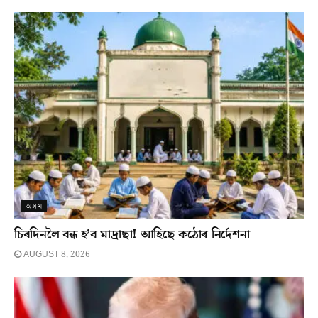
অসম
চিৰদিনলৈ বন্ধ হ’ব মাদ্ৰাছা! আহিছে কঠোৰ নিৰ্দেশনা
AUGUST 8, 2026