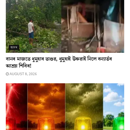
অসম
বানৰ মাজতে ধুমুহাৰ তাণ্ডৱ, ধুমুহাই উৰুৱাই নিলে বন্যাৰ্তৰ
আশ্ৰয় শিবিৰ!
AUGUST 8, 2026