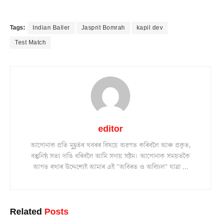
Tags:
Indian Baller
Jasprit Bomrah
kapil dev
Test Match
editor
আপোনাক প্ৰতি মুহূৰ্তৰ খবৰৰ বিষয়ে অৱগত কৰিবলৈ আৰু প্ৰকৃত,
বস্তুনিষ্ঠ সত্য দাঙি ধৰিবলৈ আমি সদায় সষ্টম। আপোনাক সময়তকৈ
আগত ৰখাৰ উদ্দেশ্যেই আমাৰ এই "অবিৰত ও অবিচল" যাত্ৰা ...
Related
Posts