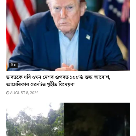
বিশ্ব
ভাৰতকে ধৰি ৫খন দেশৰ ওপৰত ১০০% শুল্ক আৰোপ,
আমেৰিকাৰ চেনেটত গৃহীত বিধেয়ক
AUGUST 8, 2026