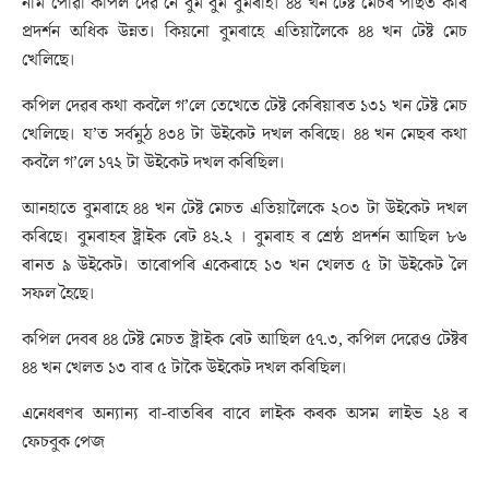
নাম পোৱা কপিল দেৱ নে বুম বুম বুমৰাহ। ৪৪ খন টেষ্ট মেচৰ পাছত কাৰ
প্ৰদৰ্শন অধিক উন্নত। কিয়নো বুমৰাহে এতিয়ালৈকে ৪৪ খন টেষ্ট মেচ
খেলিছে।
কপিল দেৱৰ কথা কবলৈ গ’লে তেখেতে টেষ্ট কেৰিয়াৰত ১৩১ খন টেষ্ট মেচ
খেলিছে। য’ত সৰ্বমুঠ ৪৩৪ টা উইকেট দখল কৰিছে। ৪৪ খন মেছৰ কথা
কবলৈ গ’লে ১৭২ টা উইকেট দখল কৰিছিল।
আনহাতে বুমৰাহে ৪৪ খন টেষ্ট মেচত এতিয়ালৈকে ২০৩ টা উইকেট দখল
কৰিছে। বুমৰাহৰ ষ্ট্ৰাইক ৰেট ৪২.২ । বুমৰাহ ৰ শ্ৰেষ্ঠ প্ৰদৰ্শন আছিল ৮৬
ৰানত ৯ উইকেট। তাৰোপৰি একেৰাহে ১৩ খন খেলত ৫ টা উইকেট লৈ
সফল হৈছে।
কপিল দেবৰ ৪৪ টেষ্ট মেচত ষ্ট্ৰাইক ৰেট আছিল ৫৭.৩, কপিল দেৱেও টেষ্টৰ
৪৪ খন খেলত ১৩ বাৰ ৫ টাকৈ উইকেট দখল কৰিছিল।
এনেধৰণৰ অন্যান্য বা-বাতৰিৰ বাবে লাইক কৰক অসম লাইভ ২৪ ৰ
ফেচবুক পেজ