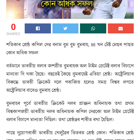
0
SHARES
শতিকাৰ শ্ৰেষ্ঠ কপিল দেৱ বনাম বুম বুম বুমৰাহ, ৪৪ খন টেষ্ট মেছৰ পাছত
কোন অধিক সফল
বৰ্তমানে ভাৰতীয় বলাৰ জশপ্ৰীত বুমৰাহক অল টাইম গ্ৰেটেষ্ট বলাৰ বিচাপে
মান্যতা দি থকা হৈছে। বহুতেই কৈছে বুমৰাহেই এতিয়া শ্ৰেষ্ঠ। অষ্ট্ৰেলিয়াৰ
বিৰুদ্ধে ভাৰতী ক্ৰিকেট দলে পৰাজিত হলেও সমগ্ৰ বিশ্বৰ লগতে
অষ্ট্ৰেলিয়াৰ বাবেও বুমৰাহ শ্ৰেষ্ঠ।
বুমৰাহৰ পূৰ্বে ভাৰতীয় ক্ৰিকেট দলৰ প্ৰাক্তন অধিনায়ক তথা প্ৰথম
বিশ্বকাপজয়ী ভাৰতীয় দলৰ অধিনায়ক কপিল দেৱকো অল টাইম গ্ৰেটেষ্ট
বলাৰ বিচাপে মান্যতা দিছিল। তথা শ্ৰেষ্ঠত্বৰ শাৰীত ৰখা হৈছিল।
পাছে দুয়োগৰাকী ভাৰতীয় খেলুৱৈৰ ভিতৰত শ্ৰেষ্ঠ কোন। শতিকাৰ শ্ৰেষ্ঠ