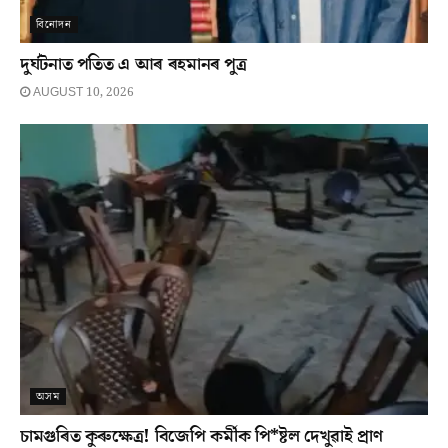
বিনোদন
দুৰ্ঘটনাত পতিত এ আৰ ৰহমানৰ পুত্ৰ
AUGUST 10, 2026
অসম
চামগুৰিত কুৰুক্ষেত্ৰ! বিজেপি কৰ্মীক পি*ষ্টল দেখুৱাই প্ৰাণ