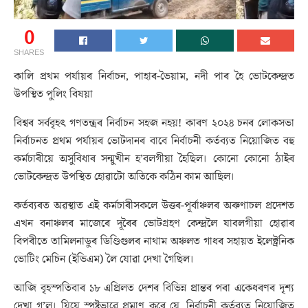
0
SHARES
কালি প্ৰথম পৰ্যায়ৰ নিৰ্বাচন, পাহাৰ-ভৈয়াম, নদী পাৰ হৈ ভোটকেন্দ্ৰত
উপস্থিত পুলিং বিষয়া
বিশ্বৰ সৰ্ববৃহৎ গণতন্ত্ৰৰ নিৰ্বাচন সহজ নহয়! কাৰণ ২০২৪ চনৰ লোকসভা
নিৰ্বাচনত প্ৰথম পৰ্যায়ৰ ভোটদানৰ বাবে নিৰ্বাচনী কৰ্তব্যত নিয়োজিত বহু
কৰ্মচাৰীয়ে অসুবিধাৰ সন্মুখীন হ’বলগীয়া হৈছিল। কোনো কোনো ঠাইৰ
ভোটকেন্দ্ৰত উপস্থিত হোৱাটো অতিকে কঠিন কাম আছিল।
কৰ্তব্যৰত অৱস্থাত এই কৰ্মচাৰীসকলে উত্তৰ-পূৰ্বাঞ্চলৰ অৰুণাচল প্ৰদেশত
এখন বনাঞ্চলৰ মাজেৰে দূৰৈৰ ভোটগ্ৰহণ কেন্দ্ৰলৈ যাবলগীয়া হোৱাৰ
বিপৰীতে তামিলনাডুৰ ডিণ্ডিগুলৰ নাথাম অঞ্চলত গাধৰ সহায়ত ইলেক্ট্ৰনিক
ভোটিং মেচিন (ইভিএম) লৈ যোৱা দেখা গৈছিল।
আজি বৃহস্পতিবাৰ ১৮ এপ্ৰিলত দেশৰ বিভিন্ন প্ৰান্তৰ পৰা একেধৰণৰ দৃশ্য
দেখা গ’ল। যিয়ে স্পষ্টভাৱে প্ৰমাণ কৰে যে, নিৰ্বাচনী কৰ্তব্যত নিয়োজিত