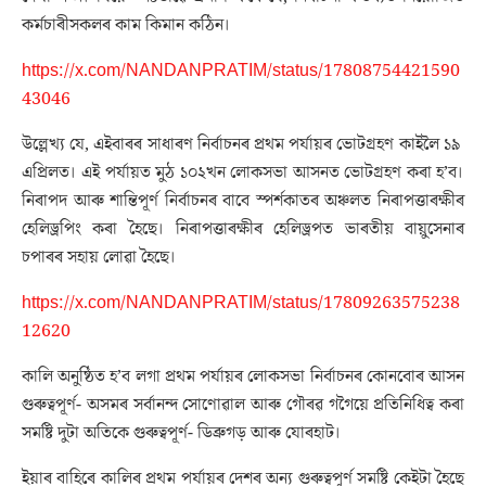
কৰ্মচাৰীসকলৰ কাম কিমান কঠিন।
https://x.com/NANDANPRATIM/status/17808754421590
43046
উল্লেখ্য যে, এইবাৰৰ সাধাৰণ নিৰ্বাচনৰ প্ৰথম পৰ্যায়ৰ ভোটগ্ৰহণ কাইলৈ ১৯ ​
এপ্ৰিলত। এই পৰ্যায়ত মুঠ ১০২খন লোকসভা আসনত ভোটগ্ৰহণ কৰা হ’ব।
নিৰাপদ আৰু শান্তিপূৰ্ণ নিৰ্বাচনৰ বাবে স্পৰ্শকাতৰ অঞ্চলত নিৰাপত্তাৰক্ষীৰ
হেলিড্ৰপিং কৰা হৈছে। নিৰাপত্তাৰক্ষীৰ হেলিড্ৰপত ভাৰতীয় বায়ুসেনাৰ
চপাৰৰ সহায় লোৱা হৈছে।
https://x.com/NANDANPRATIM/status/17809263575238
12620
কালি অনুষ্ঠিত হ’ব লগা প্ৰথম পৰ্যায়ৰ লোকসভা নিৰ্বাচনৰ কোনবোৰ আসন
গুৰুত্বপূৰ্ণ- অসমৰ সৰ্বানন্দ সোণোৱাল আৰু গৌৰৱ গগৈয়ে প্ৰতিনিধিত্ব কৰা
সমষ্টি দুটা অতিকে গুৰুত্বপূৰ্ণ- ডিব্ৰুগড় আৰু যোৰহাট।
ইয়াৰ বাহিৰে কালিৰ প্ৰথম পৰ্যায়ৰ দেশৰ অন্য গুৰুত্বপূৰ্ণ সমষ্টি কেইটা হৈছে