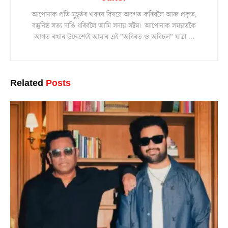
আপোনাক প্ৰতি মুহূৰ্তৰ খবৰৰ বিষয়ে অৱগত কৰিবলৈ আৰু প্ৰকৃত,
বস্তুনিষ্ঠ সত্য দাঙি ধৰিবলৈ আমি সদায় সষ্টম। আপোনাক সময়তকৈ
আগত ৰখাৰ উদ্দেশ্যেই আমাৰ এই "অবিৰত ও অবিচল" যাত্ৰা ...
Related
Posts