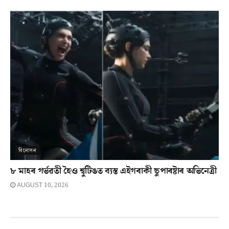
বিনোদন
৮ মাহৰ গৰ্ভৱতী হৈও শ্বুটিঙত ব্যস্ত এইগৰাকী ছুপাৰষ্টাৰ অভিনেত্ৰী
AUGUST 10, 2026