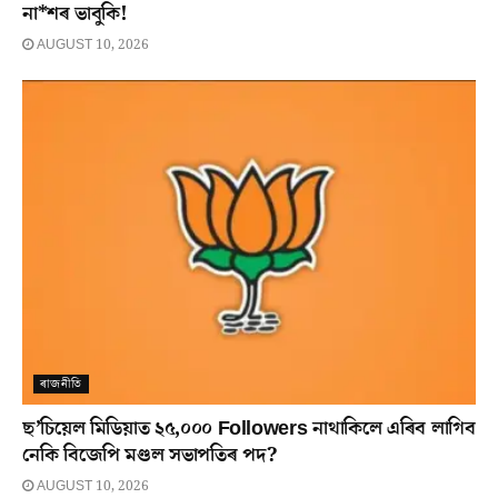
না*শৰ ভাবুকি!
AUGUST 10, 2026
ৰাজনীতি
ছ’চিয়েল মিডিয়াত ২৫,০০০ Followers নাথাকিলে এৰিব লাগিব
নেকি বিজেপি মণ্ডল সভাপতিৰ পদ?
AUGUST 10, 2026