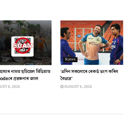
ম
বিনোদন
াহায্যৰ নামত ছচিয়েল মিডিয়াত
‘এদিন সকলোৰে ৰেকৰ্ড ভংগ কৰিব
deৰে প্ৰৱঞ্চনাৰ জাল
বৈভৱে’
ST 6, 2026
AUGUST 6, 2026