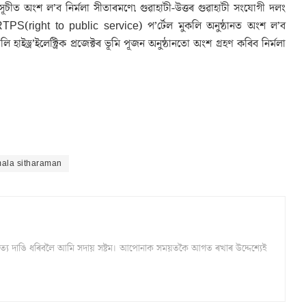
যসূচীত অংশ ল’ব নিৰ্মলা সীতাৰমণে৷ গুৱাহাটী-উত্তৰ গুৱাহাটী সংযোগী দলং
াৰৰ RTPS(right to public service) প’ৰ্টেল মুকলি অনুষ্ঠানত অংশ ল’ব
লি হাইড্ৰ’ইলেক্ট্ৰিক প্ৰজেক্টৰ ভূমি পূজন অনুষ্ঠানতো অংশ গ্ৰহণ কৰিব নিৰ্মলা
mala sitharaman
্ঠ সত্য দাঙি ধৰিবলৈ আমি সদায় সষ্টম। আপোনাক সময়তকৈ আগত ৰখাৰ উদ্দেশ্যেই