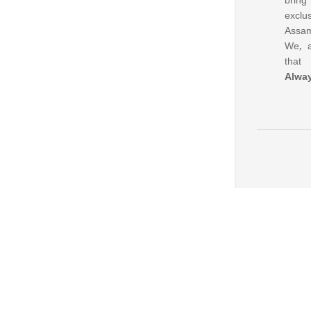
bring
excl
Assam
We, a
that
Alwa