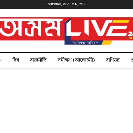
Thursday, August 6, 2026
বিশ্ব
ৰাজনীতি
সমীক্ষণ (আলোচনী)
বাণিজ্য
প