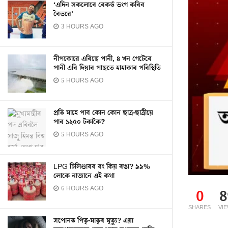
‘এদিন সকলোৰে ৰেকৰ্ড ভংগ কৰিব
বৈভৱে’
3 HOURS AGO
নীপকোৱে এৰিছে পানী, ৪ খন গেটেৰে
পানী এৰি দিয়াৰ পাছতে হাহাকাৰ পৰিস্থিতি
5 HOURS AGO
প্ৰতি মাহে পাব কোন কোন ছাত্ৰ-ছাত্ৰীয়ে
পাব ১২৫০ টকাকৈ?
5 HOURS AGO
LPG চিলিণ্ডাৰৰ ৰং কিয় ৰঙা? ৯৯%
লোকে নাজানে এই কথা
6 HOURS AGO
0
8
SHARES
VI
সপোনত পিতৃ-মাতৃৰ মৃত্যু? এয়া