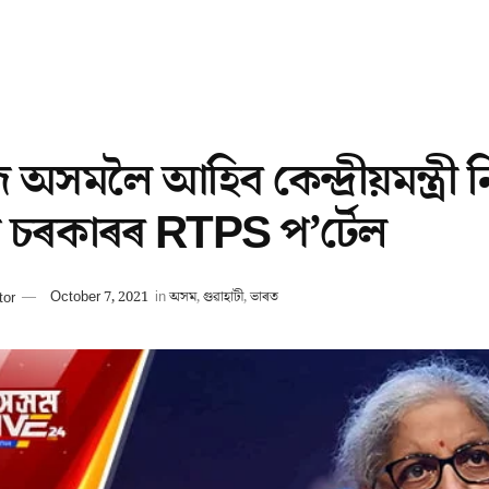
অসমলৈ আহিব কেন্দ্ৰীয়মন্ত্ৰী 
য চৰকাৰৰ RTPS প’ৰ্টেল
tor
October 7, 2021
in
অসম
,
গুৱাহাটী
,
ভাৰত