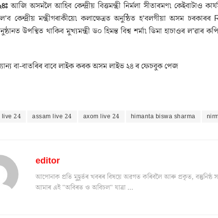
২৪ঃ
আজি অসমলৈ আহিব কেন্দ্ৰীয় বিত্তমন্ত্ৰী নিৰ্মলা সীতাৰমণ৷ কেইবাটাও কাৰ্
জ ল’ব কেন্দ্ৰীয় মন্ত্ৰীগৰাকীয়ে৷ কলাক্ষেত্ৰত অনুষ্ঠিত হ’বলগীয়া অসম চৰক
ষ্ঠানত উপস্থিত থাকিব মুখ্যমন্ত্ৰী ড০ হিমন্ত বিশ্ব শৰ্মা৷ ডিমা হাচাওৰ ল’ৱাৰ কপি
যান্য বা-বাতৰিৰ বাবে লাইক কৰক অসম লাইভ ২৪ ৰ ফেচবুক পেজ
live 24
assam live 24
axom live 24
himanta biswa sharma
nir
editor
আপোনাক প্ৰতি মুহূৰ্তৰ খবৰৰ বিষয়ে অৱগত কৰিবলৈ আৰু প্ৰকৃত, বস্তুনিষ
আমাৰ এই "অবিৰত ও অবিচল" যাত্ৰা ...