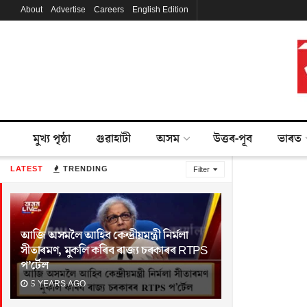
About
Advertise
Careers
English Edition
মুখ্য পৃষ্ঠা
গুৱাহাটী
অসম
উত্তৰ-পূব
ভাৰত
LATEST
TRENDING
Filter
আজি অসমলৈ আহিব কেন্দ্ৰীয়মন্ত্ৰী নিৰ্মলা
সীতাৰমণ, মুকলি কৰিব ৰাজ্য চৰকাৰৰ RTPS
প’ৰ্টেল
5 YEARS AGO