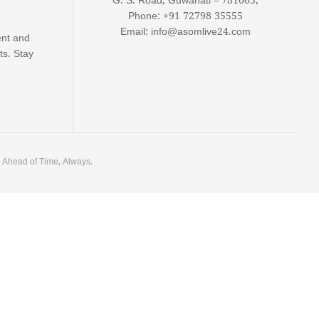
G. S. Road, Guwahati – 781005,
Phone: +91 72798 35555
Email: info@asomlive24.com
ent and
ts. Stay
. Ahead of Time, Always.