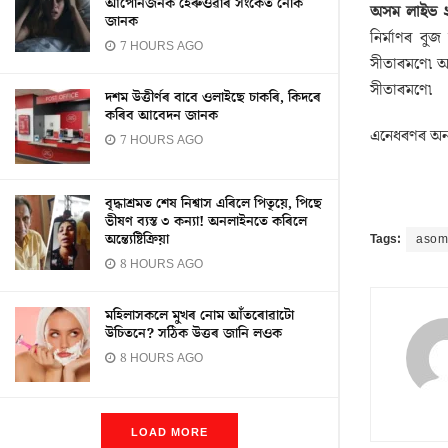
আপোনজনক হেৰুওৱাৰ সংকেত নেকি
অসম লাইভ 
জানক
নিৰ্মাণৰ বু
7 HOURS AGO
সীতাৰমণে৷ অনু
সীতাৰমণে৷
দশম উত্তীৰ্ণৰ বাবে ওলাইছে চাকৰি, কিদৰে
কৰিব আবেদন জানক
এনেধৰণৰ অন্
7 HOURS AGO
বৃদ্ধাশ্ৰমত শেষ নিশ্বাস এৰিলে পিতৃয়ে, পিছে
ভীষণ ব্যস্ত ৩ কন্যা! অনলাইনতে কৰিলে
অন্ত্যেষ্টিক্ৰিয়া
Tags:
asom 
8 HOURS AGO
মহিলাসকলে মুখৰ নোম আঁতৰোৱাটো
উচিতনে? সঠিক উত্তৰ জানি লওক
8 HOURS AGO
LOAD MORE