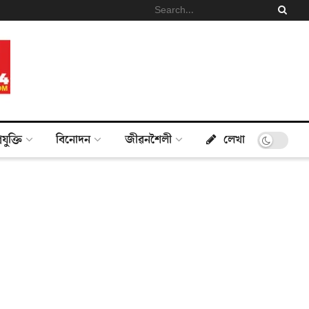
্ৰযুক্তি
বিনোদন
জীৱনশৈলী
লেখা