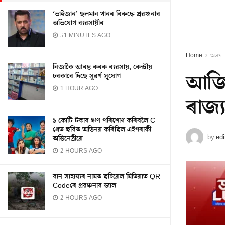
‘ভাইজান’ ছলমান খানৰ বিৰুদ্ধে প্ৰৱঞ্চনাৰ
অভিযোগ ব্যৱসায়ীৰ
51 MINUTES AGO
Home
অসম
নিজাকৈ আৰম্ভ কৰক ব্যৱসায়, কেন্দ্ৰীয়
আজি 
চৰকাৰে দিছে সুৱৰ্ণ সুযোগ
1 HOUR AGO
ৰাজ্
১ কোটি টকাৰ ঋণ পৰিশোধ কৰিবলৈ C
গ্ৰেড ছবিত অভিনয় কৰিছিল এইগৰাকী
by
edi
অভিনেত্ৰীয়ে
2 HOURS AGO
বান সাহায্যৰ নামত ছচিয়েল মিডিয়াত QR
Codeৰে প্ৰৱঞ্চনাৰ জাল
2 HOURS AGO