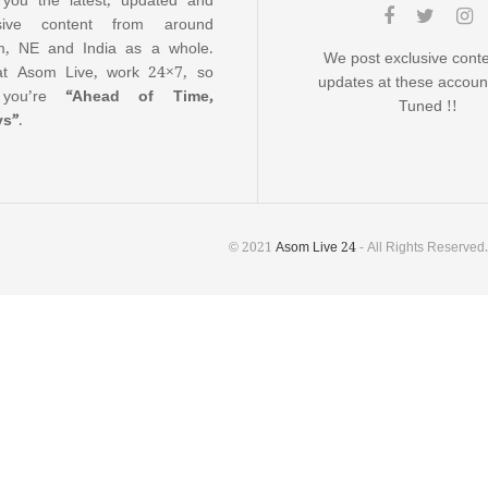
 you the latest, updated and
usive content from around
, NE and India as a whole.
We post exclusive cont
t Asom Live, work 24×7, so
updates at these accoun
 you’re
“Ahead of Time,
Tuned !!
ys”
.
© 2021
Asom Live 24
- All Rights Reserved