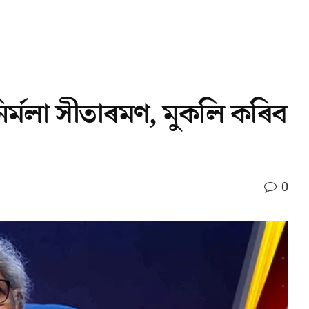
নিৰ্মলা সীতাৰমণ, মুকলি কৰিব
0