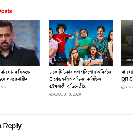
osts
বিনোদন
অস
ান খানৰ বিৰুদ্ধে
১ কোটি টকাৰ ঋণ পৰিশোধ কৰিবলৈ
বান স
ভিযোগ ব্যৱসায়ীৰ
C গ্ৰেড ছবিত অভিনয় কৰিছিল
QR Co
এইগৰাকী অভিনেত্ৰীয়ে
 2026
AUGU
AUGUST 6, 2026
a Reply