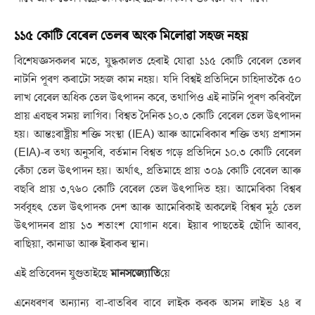
১১৫ কোটি বেৰেল তেলৰ অংক মিলোৱা সহজ নহয়
বিশেষজ্ঞসকলৰ মতে, যুদ্ধকালত হেৰাই যোৱা ১১৫ কোটি বেৰেল তেলৰ
নাটনি পূৰণ কৰাটো সহজ কাম নহয়। যদি বিশ্বই প্ৰতিদিনে চাহিদাতকৈ ৫০
লাখ বেৰেল অধিক তেল উৎপাদন কৰে, তথাপিও এই নাটনি পূৰণ কৰিবলৈ
প্ৰায় এবছৰ সময় লাগিব। বিশ্বত দৈনিক ১০.৩ কোটি বেৰেল তেল উৎপাদন
হয়। আন্তঃৰাষ্ট্ৰীয় শক্তি সংস্থা (IEA) আৰু আমেৰিকাৰ শক্তি তথ্য প্ৰশাসন
(EIA)-ৰ তথ্য অনুসৰি, বৰ্তমান বিশ্বত গড়ে প্ৰতিদিনে ১০.৩ কোটি বেৰেল
কেঁচা তেল উৎপাদন হয়। অৰ্থাৎ, প্ৰতিমাহে প্ৰায় ৩০৯ কোটি বেৰেল আৰু
বছৰি প্ৰায় ৩,৭৬০ কোটি বেৰেল তেল উৎপাদিত হয়। আমেৰিকা বিশ্বৰ
সৰ্ববৃহৎ তেল উৎপাদক দেশ আৰু আমেৰিকাই অকলেই বিশ্বৰ মুঠ তেল
উৎপাদনৰ প্ৰায় ১৩ শতাংশ যোগান ধৰে। ইয়াৰ পাছতেই ছৌদি আৰব,
ৰাছিয়া, কানাডা আৰু ইৰাকৰ স্থান।
এই প্ৰতিবেদন যুগুতাইছে
মানসজ্যোতি
য়ে
এনেধৰণৰ অন্যান্য বা-বাতৰিৰ বাবে লাইক কৰক অসম লাইভ ২৪ ৰ