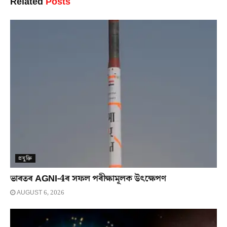
Related
Posts
প্ৰযুক্তি
ভাৰতৰ AGNI-4ৰ সফল পৰীক্ষামূলক উৎক্ষেপণ
AUGUST 6, 2026