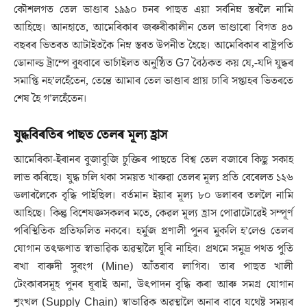
কৌশলগত তেল ভাণ্ডাৰ ১৯৯০ চনৰ পাছত এয়া সৰ্বনিম্ন স্তৰলৈ নামি
আহিছে। আনহাতে, আমেৰিকাৰ জৰুৰীকালীন তেল ভাণ্ডাৰো বিগত ৪৩
বছৰৰ ভিতৰত আটাইতকৈ নিম্ন স্তৰত উপনীত হৈছে। আমেৰিকাৰ ৰাষ্ট্ৰপতি
ডোনাল্ড ট্ৰাম্পে বুধবাৰে ভাৰ্চাইলত অনুষ্ঠিত G7 বৈঠকত কয় যে,-যদি যুদ্ধৰ
সমাপ্তি নহ’লহেঁতেন, তেন্তে আমাৰ তেল ভাণ্ডাৰ প্ৰায় চাৰি সপ্তাহৰ ভিতৰতে
শেষ হৈ গ’লহেঁতেন।
যুদ্ধবিৰতিৰ পাছত তেলৰ মূল্য হ্ৰাস
আমেৰিকা-ইৰানৰ বুজাবুজি চুক্তিৰ পাছতে বিশ্ব তেল বজাৰে কিছু সকাহ
লাভ কৰিছে। যুদ্ধ চলি থকা সময়ত খাৰুৱা তেলৰ মূল্য প্ৰতি বেৰেলত ১২৬
ডলাৰলৈকে বৃদ্ধি পাইছিল। বৰ্তমান ইয়াৰ মূল্য ৮০ ডলাৰৰ তললৈ নামি
আহিছে। কিন্তু বিশেষজ্ঞসকলৰ মতে, কেৱল মূল্য হ্ৰাস পোৱাটোৱেই সম্পূৰ্ণ
পৰিস্থিতিক প্ৰতিফলিত নকৰে। হৰ্মুজ প্ৰণালী পুনৰ মুকলি হ’লেও তেলৰ
যোগান তৎক্ষণাত স্বাভাৱিক অৱস্থালৈ ঘূৰি নাহিব। প্ৰথমে সমুদ্ৰ পথত পুতি
ৰখা বাৰুদী সুৰংগ (Mine) আঁতৰাব লাগিব। তাৰ পাছত খালী
টেংকাৰসমূহ পুনৰ ঘূৰাই অনা, উৎপাদন বৃদ্ধি কৰা আৰু সমগ্ৰ যোগান
শৃংখল (Supply Chain) স্বাভাৱিক অৱস্থালৈ অনাৰ বাবে যথেষ্ট সময়ৰ