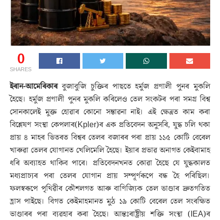
0
SHARES
ইৰান-আমেৰিকাৰ
বুজাবুজি চুক্তিৰ পাছতে হৰ্মুজ প্ৰণালী পুনৰ মুকলি
হৈছে। হৰ্মুজ প্ৰণালী পুনৰ মুকলি কৰিলেও তেল সংকটৰ পৰা সমগ্ৰ বিশ্ব
সোনকালেই মুক্ত হোৱাৰ কোনো সম্ভাৱনা নাই। এই ক্ষেত্ৰত কাম কৰা
বিশ্লেষণ সংস্থা কেপলাৰ(Kpler)ৰ এক প্ৰতিবেদন অনুসৰি, যুদ্ধ চলি থকা
প্ৰায় ৪ মাহৰ ভিতৰত বিশ্বৰ তেলৰ বজাৰৰ পৰা প্ৰায় ১১৫ কোটি বেৰেল
খাৰুৱা তেলৰ যোগানত খেলিমেলি হৈছে। ইয়াৰ প্ৰভাৱ অনাগত কেইবামাহ
ধৰি অব্যাহত থাকিব পাৰে। প্ৰতিবেদনখনত কোৱা হৈছে যে যুদ্ধকালত
মধ্যপ্ৰাচ্যৰ পৰা তেলৰ যোগান প্ৰায় সম্পূৰ্ণৰূপে বন্ধ হৈ পৰিছিল।
ফলস্বৰূপে পৃথিৱীৰ কৌশলগত আৰু বাণিজ্যিক তেল ভাণ্ডাৰ দ্ৰুতগতিত
হ্ৰাস পাইছে। বিগত কেইমাহমানত মুঠ ১৯ কোটি বেৰেল তেল সংৰক্ষিত
ভাণ্ডাৰৰ পৰা ব্যৱহাৰ কৰা হৈছে। আন্তঃৰাষ্ট্ৰীয় শক্তি সংস্থা (IEA)ৰ