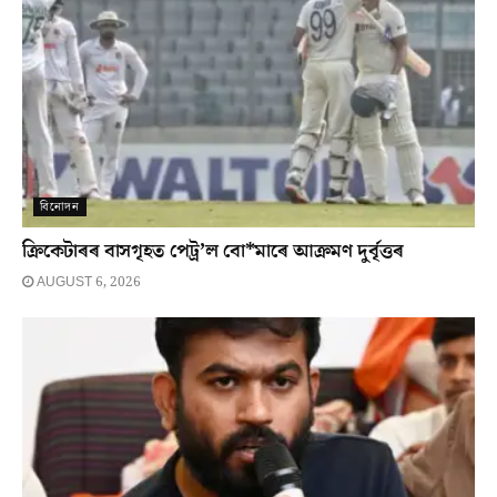
বিনোদন
ক্ৰিকেটাৰৰ বাসগৃহত পেট্ৰ’ল বো*মাৰে আক্ৰমণ দুৰ্বৃত্তৰ
AUGUST 6, 2026