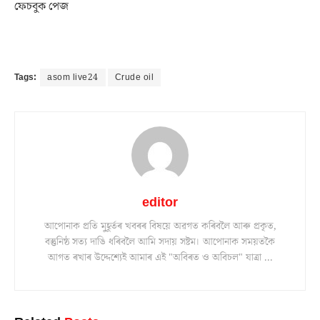
ফেচবুক পেজ
Tags:
asom live24
Crude oil
editor
আপোনাক প্ৰতি মুহূৰ্তৰ খবৰৰ বিষয়ে অৱগত কৰিবলৈ আৰু প্ৰকৃত,
বস্তুনিষ্ঠ সত্য দাঙি ধৰিবলৈ আমি সদায় সষ্টম। আপোনাক সময়তকৈ
আগত ৰখাৰ উদ্দেশ্যেই আমাৰ এই "অবিৰত ও অবিচল" যাত্ৰা ...