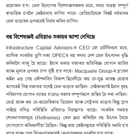
প্ৰয়োজন হ’ব। তেল উদ্যোগৰ বিশেষজ্ঞসকলৰ মতে, সমগ্ৰ ব্যৱস্থা সম্পূৰ্ণ
স্বাভাৱিক হ’বলৈ কেইবামাহ লাগিব পাৰে। তেতিয়ালৈকে বিশ্বই বৰ্তমানৰ
তেল ভাণ্ডাৰৰ ওপৰতেই নিৰ্ভৰ কৰিব লাগিব।
বহু বিশেষজ্ঞই এতিয়াও সকাহৰ আশা দেখিছে
Infrastructure Capital Advisors-ৰ CEO জে হেটফিল্ডৰ মতে,
আৰ্থিক সংকটত ভুগি থকা OPECৰ বহু সদস্য দেশ তেল উৎপাদন বৃদ্ধি
কৰিবলৈ সাজু হৈ আছে। ইয়াৰ ফলত বজাৰত অতিৰিক্ত যোগান আহিব
আৰু মূল্যৰ ওপৰত চাপ সৃষ্টি হ’ব পাৰে। Macquarie Group-ৰ গ্ল’বেল
অইল এণ্ড গেছ কৌশলবিদ বিকাশ দ্বিবেদীয়ে কয় যে-যুদ্ধ আৰম্ভ হোৱাৰ
আগতেই বিশ্ব বজাৰত যথেষ্ট তেল ভাণ্ডাৰ আছিল। সেইকাৰণেই ইমান বৃহৎ
পৰিমাণৰ যোগান ব্যাহত হ’লেও বজাৰ সম্পূৰ্ণৰূপে অস্থিৰ হৈ পৰা নাছিল।
তেওঁ আৰু কয় যে-আমেৰিকাত ডিজেল আৰু পেট্ৰ’লৰ ভাণ্ডাৰ কিছু হ্ৰাস
পাইছে যদিও পৰিস্থিতি এতিয়াও নিয়ন্ত্ৰণত আছে। সংকটৰ সময়ত
শোধনাগাৰসমূহে (Refineries) তেল ক্ৰয় কৰিবলৈ বহু উৎসৰ সৈতে
যোগাযোগ কৰিবলগীয়া হৈছিল। কিন্তু অহা কেইসপ্তাহত পৰিস্থিতি সলনি হ’ব
পাৰে আৰু তেল বিক্ৰেতাসকলেই ক্ৰেতাসকলৰ ওচৰলৈ যাব পাৰে।