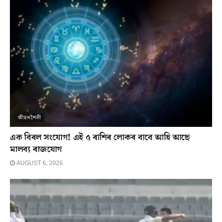
জীৱনশৈলী
এক বিৰল সংযোগ! এই ৫ ৰাশিৰ লোকৰ বাবে আহি আছে
মালব্য ৰাজযোগ
AUGUST 6, 2026