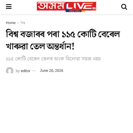
Home
বিশ্ব
বিশ্ব বজাৰৰ পৰা ১১৫ কোটি বেৰেল
খাৰুৱা তেল অন্তৰ্ধান!
১১৫ কোটি বেৰেল তেলৰ অংক মিলোৱা সহজ নহয়
by
editor
June 20, 2026