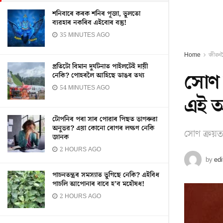
শনিবাৰে কৰক শনিৰ পূজা, ভুলতো
ব্যৱহাৰ নকৰিব এইবোৰ বস্তু!
35 MINUTES AGO
Home
জীৱন
প্ৰতিটো বিমান দুৰ্ঘটনাত পাইলটেই দায়ী
সোণ 
নেকি? পোহৰলৈ আহিছে ডাঙৰ তথ্য
54 MINUTES AGO
এই আ
টোপনিৰ পৰা সাৰ পোৱাৰ পিছত ভাগৰুৱা
অনুভৱ? এয়া কোনো ৰোগৰ লক্ষণ নেকি
সোণ ক্ৰয়ত
জানক
2 HOURS AGO
by
edi
পাচনতন্ত্ৰৰ সমস্যাত ভুগিছে নেকি? এইবিধ
পাচলি আপোনাৰ বাবে হ’ব মহৌষধ!
2 HOURS AGO