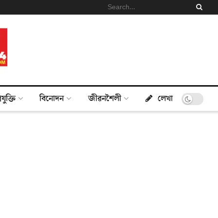
্ৰযুক্তি
বিনোদন
জীৱনশৈলী
লেখা