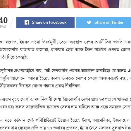
40
Share on Facebook
Share on Twitter
IEWS
 সংঘাত৷ ইন্ধনৰ দামো ঊৰ্ধ্বমুখী৷ তেনে অৱস্থাত দেশৰ অৰ্থনীতিৰ স্বাৰ্থত এব
্ৰয়োজনীয় যাতায়াত কমোৱা, ৱাৰ্কফৰ্ম হোম আৰু ইন্ধন সাশ্ৰয়ৰ ওপৰত জোৰ দিছ
তা দিছে কেন্দ্ৰই৷
অনুষ্ঠানত প্ৰধানমন্ত্ৰীয়ে কয়, ‘মই দেশবাসীৰ ওচৰত আবেদন জনাইছো যে অন্তত এ
েশজুৰি আলোচনা আৰম্ভ হৈছে৷ কাৰণ ভাৰতত সোণৰ কেৱল অলংকাৰেই নহয়, বহু
ীয়সকলৰ বিবাহত সোণৰ গহনাৰ গুৰুত্ব দীৰ্ঘদিনৰ৷
 অন্যতম বৃহৎ সোণ আমদানিকাৰী দেশ৷ ইয়াৰোপৰি দেশৰ প্ৰায় ৮৫শতাংশ খাৰুৱা ত
 খৰচ হয়৷ ফলত আন্তৰ্জাতিক বজাৰত তেলৰ দাম বাঢ়িলে আৰু একে সময়তে সোণৰ আ
ৰ মতে বৰ্তমান সেই পৰিস্থিতিয়েই তৈয়াৰ হৈছে৷ ইৰাণ, আমেৰিকা, ইজৰায়েল
লৰ দাম বেৰেলে প্ৰতি প্ৰায় ৭০ ডলাৰৰ ওপৰত৷ ইয়াৰ সৈতে ডলাৰৰ তুলনাত টকাৰ 