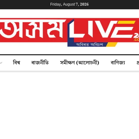
Friday, August 7, 2026
বিশ্ব
ৰাজনীতি
সমীক্ষণ (আলোচনী)
বাণিজ্য
প