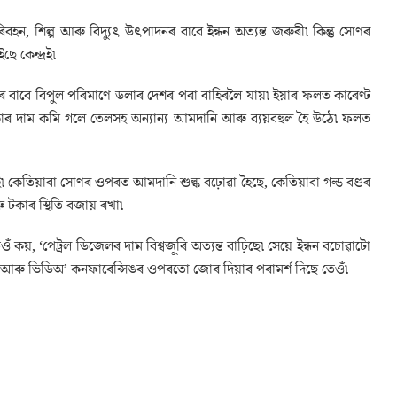
শিল্প আৰু বিদ্যুৎ উৎপাদনৰ বাবে ইন্ধন অত্যন্ত জৰুৰী৷ কিন্তু সোণৰ
 কেন্দ্রই৷
িৰ বাবে বিপুল পৰিমাণে ডলাৰ দেশৰ পৰা বাহিৰলৈ যায়৷ ইয়াৰ ফলত কাৰেণ্ট
কাৰ দাম কমি গলে তেলসহ অন্যান্য আমদানি আৰু ব্যয়বহুল হৈ উঠে৷ ফলত
ৰই৷ কেতিয়াবা সোণৰ ওপৰত আমদানি শুল্ক বঢ়োৱা হৈছে, কেতিয়াবা গল্ড বণ্ডৰ
 টকাৰ স্থিতি বজায় ৰখা৷
ঁ কয়, ‘পেট্ৰল ডিজেলৰ দাম বিশ্বজুৰি অত্যন্ত বাঢ়িছে৷ সেয়ে ইন্ধন বচোৱাটো
িটিং আৰু ভিডিঅ’ কনফাৰেন্সিঙৰ ওপৰতো জোৰ দিয়াৰ পৰামৰ্শ দিছে তেওঁ৷