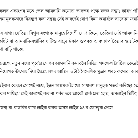
সকলৰ একাংশৰ মতে তেল আমদানি কমোৱা ভাৰতৰ পক্ষে সহজ নহয়৷ কাৰণ পৰিবহন, 
ামূলকভাৱে নিয়ন্ত্ৰণ কৰা সম্ভৱ৷ সেই কাৰণেই সোণ কিনা কমাবলৈ আবেদন জনাইছে
ৰ বাখ্যা যেতিয়া বিপুল সংখ্যক মানুহে বিদেশী সোণ কিনে, তেতিয়া সেই আমদান
িচিট বা আমদানি-ৰপ্তানিৰ ঘাটিও বাঢ়ে৷ টকাৰ ওপৰত আৰু চাপ তৈয়াৰ হয়৷ ট
াপো বাঢ়ি থাকে৷
 অৱশ্যে নতুন নহয়৷ পূৰ্বেও সোণৰ আমদানি কমাবলৈ বিভিন্ন পদক্ষেপ লৈছিল কেন্দ্
িনিয়োগত উৎসাহ দিয়া হৈছে৷ লক্ষ্য আছিল এটাই বৈদেশিক মুদ্ৰাৰ খৰচ কমোৱা আৰু
ীয়ে এইবাৰ কেৱল সোণেই নহয়, ইন্ধন সাশ্ৰয়ক লৈয়ো সাধাৰণ মানুহক সতৰ্ক কৰিছে৷ তেও
ৰিকৰ দায়িত্ব৷’ সেই কাৰণেই কৰ’না পৰ্বৰ দৰে আকৌ ৱাৰ্ক ফ্ৰম হোম, অনলাইন ম
যান্য বা-বাতৰিৰ বাবে লাইক কৰক অসম লাইভ ২৪ ৰ ফেচবুক পেজ