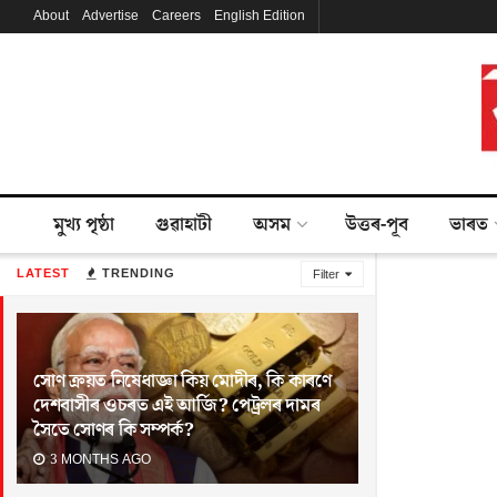
About
Advertise
Careers
English Edition
মুখ্য পৃষ্ঠা
গুৱাহাটী
অসম
উত্তৰ-পূব
ভাৰত
LATEST
TRENDING
Filter
সোণ ক্ৰয়ত নিষেধাজ্ঞা কিয় মোদীৰ, কি কাৰণে
দেশবাসীৰ ওচৰত এই আৰ্জি? পেট্ৰলৰ দামৰ
সৈতে সোণৰ কি সম্পৰ্ক?
3 MONTHS AGO