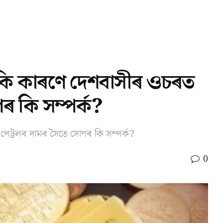
, কি কাৰণে দেশবাসীৰ ওচৰত
ৰ কি সম্পৰ্ক?
পেট্ৰলৰ দামৰ সৈতে সোণৰ কি সম্পৰ্ক?
0