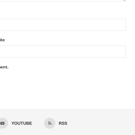
ite
ment.
YOUTUBE
RSS