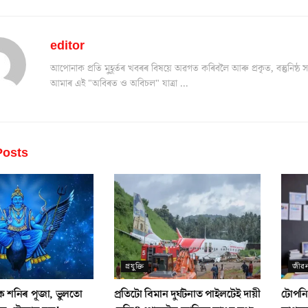
editor
আপোনাক প্ৰতি মুহূৰ্তৰ খবৰৰ বিষয়ে অৱগত কৰিবলৈ আৰু প্ৰকৃত, বস্তুনিষ
আমাৰ এই "অবিৰত ও অবিচল" যাত্ৰা ...
osts
প্ৰযুক্তি
জীৱ
 শনিৰ পূজা, ভুলতো
প্ৰতিটো বিমান দুৰ্ঘটনাত পাইলটেই দায়ী
টোপনি