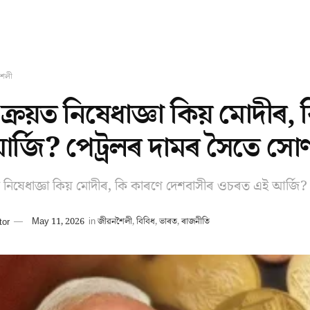
শৈলী
ক্ৰয়ত নিষেধাজ্ঞা কিয় মোদীৰ
ৰ্জি? পেট্ৰলৰ দামৰ সৈতে সোণ
 নিষেধাজ্ঞা কিয় মোদীৰ, কি কাৰণে দেশবাসীৰ ওচৰত এই আৰ্জি? 
tor
May 11, 2026
in
জীৱনশৈলী
,
বিবিধ
,
ভাৰত
,
ৰাজনীতি