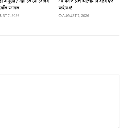
ৱা অনুভৱ? এয়া কোনো ৰোগৰ
এইবিধ পাচলি আপোনাৰ বাবে হ’ব
 নেকি জানক
মহৌষধ!
ST 7, 2026
AUGUST 7, 2026