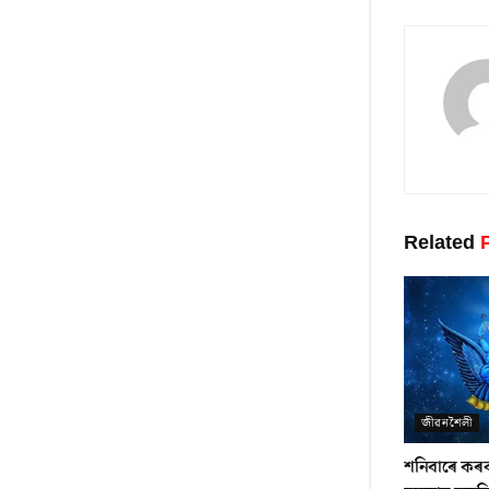
Related
P
জীৱনশৈলী
শনিবাৰে কৰক