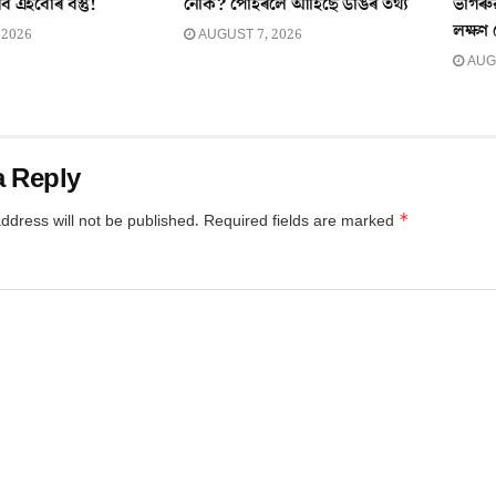
ব এইবোৰ বস্তু!
নেকি? পোহৰলৈ আহিছে ডাঙৰ তথ্য
ভাগৰু
লক্ষণ
 2026
AUGUST 7, 2026
AUGU
a Reply
*
ddress will not be published.
Required fields are marked
*