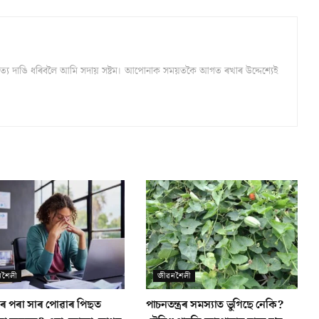
্ঠ সত্য দাঙি ধৰিবলৈ আমি সদায় সষ্টম। আপোনাক সময়তকৈ আগত ৰখাৰ উদ্দেশ্যেই
নশৈলী
জীৱনশৈলী
ৰ পৰা সাৰ পোৱাৰ পিছত
পাচনতন্ত্ৰৰ সমস্যাত ভুগিছে নেকি?