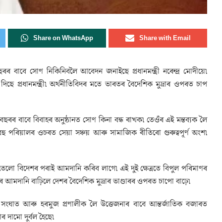
Share on WhatsApp
Share with Email
ছৰৰ বাবে সোণ নিকিনিবলৈ আবেদন জনাইছে প্ৰধানমন্ত্ৰী নৰেন্দ্ৰ মোদীয়ে৷
ে প্ৰধানমন্ত্ৰী৷ অৰ্থনীতিবিদৰ মতে ভাৰতৰ বৈদেশিক মুদ্ৰাৰ ওপৰত চাপ
বছৰৰ বাবে বিবাহৰ অনুষ্ঠানত সোণ কিনা বন্ধ ৰাখক৷ তেওঁৰ এই মন্তব্যক লৈ
 পৰিয়ালৰ ওচৰত সেয়া সঞ্চয় আৰু সামাজিক ৰীতিৰো গুৰুত্বপূৰ্ণ অংশ৷
েলো বিদেশৰ পৰাই আমদানি কৰিব লাগে৷ এই দুই ক্ষেত্ৰতে বিপুল পৰিমাণৰ
মদানি বাঢ়িলে দেশৰ বৈদেশিক মুদ্ৰাৰ ভাণ্ডাৰৰ ওপৰত চাপো বাঢ়ে৷
 সংঘাত আৰু হৰমুজ প্ৰণালীক লৈ উত্তেজনাৰ বাবে আন্তৰ্জাতিক বজাৰত
দামো দুৰ্বল হৈছে৷