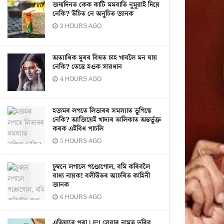
জন্মদিনত কেক কাটি মমবাতি নুমুৱাই দিয়ে
নেকি? উচিত নে অনুচিত জানক
3 HOURS AGO
অত্যাধিক মূৰৰ বিষত চাহ খাবলৈ মন যায়
নেকি? তেন্তে হওক সাৱধান
4 HOURS AGO
হজমৰ লগতে লিভাৰৰ সমস্যাত ভুগিছে
নেকি? আজিয়েই খাদ্যৰ তালিকাত অন্তৰ্ভুক্ত
কৰক এইবিধ পাচলি
5 HOURS AGO
চুম্বনে লগালে গণ্ডোগোল, বমি কৰিবলৈ
বাধ্য নায়ক! বলীউডৰ আচৰিত কাহিনী
জানক
6 HOURS AGO
এতিয়াৰে পৰা UPI সেৱাৰ নামত ভৰিব