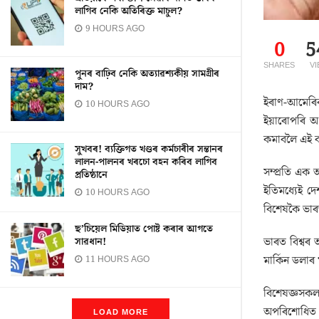
লাগিব নেকি অতিৰিক্ত মাচুল?
9 HOURS AGO
0
5
SHARES
V
পুনৰ বাঢ়িব নেকি অত্যাৱশ্যকীয় সামগ্ৰীৰ
দাম?
ইৰাণ-আমেৰিকা
10 HOURS AGO
ইয়াৰোপৰি অপ
কমাবলৈ এই বাৰ্
সুখবৰ! ব্যক্তিগত খণ্ডৰ কৰ্মচাৰীৰ সন্তানৰ
লালন-পালনৰ খৰচো বহন কৰিব লাগিব
সম্প্ৰতি এক 
প্ৰতিষ্ঠানে
ইতিমধ্যেই দ
10 HOURS AGO
বিশেষকৈ ভাৰত
ছ’চিয়েল মিডিয়াত পোষ্ট কৰাৰ আগতে
ভাৰত বিশ্বৰ
সাৱধান!
মাৰ্কিন ডলাৰ
11 HOURS AGO
বিশেষজ্ঞসকল
অপৰিশোধিত তে
LOAD MORE