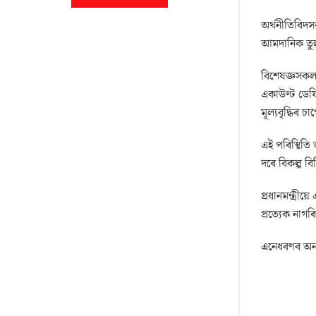
অৰ্থনীতিবিদ
আমদানিক তুলন
বিশেষজ্ঞসকল
একাউণ্ট ডেফ
মূল্যবৃদ্ধিৰ চ
এই পৰিস্থিতি
দৰে বিকল্প ব
প্রধানমন্ত্ৰ
প্ৰত্যেক নাগ
এনেধৰণৰ অন্