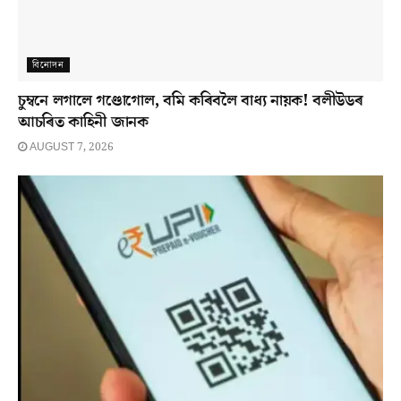
বিনোদন
চুম্বনে লগালে গণ্ডোগোল, বমি কৰিবলৈ বাধ্য নায়ক! বলীউডৰ
আচৰিত কাহিনী জানক
AUGUST 7, 2026