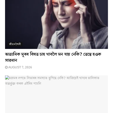
জীৱনশৈলী
অত্যাধিক মূৰৰ বিষত চাহ খাবলৈ মন যায় নেকি? তেন্তে হওক
সাৱধান
AUGUST 7, 2026