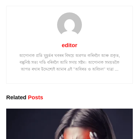
editor
আপোনাক প্ৰতি মুহূৰ্তৰ খবৰৰ বিষয়ে অৱগত কৰিবলৈ আৰু প্ৰকৃত,
বস্তুনিষ্ঠ সত্য দাঙি ধৰিবলৈ আমি সদায় সষ্টম। আপোনাক সময়তকৈ
আগত ৰখাৰ উদ্দেশ্যেই আমাৰ এই "অবিৰত ও অবিচল" যাত্ৰা ...
Related
Posts