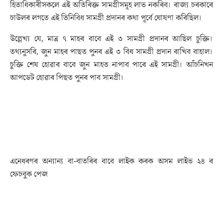
হিতাধিকাৰীসকলে এই অতিৰিক্ত সামগ্ৰীসমূহ লাভ নকৰিব। ৰাজ্য চৰকাৰে
চাউলৰ লগতে এই তিনিবিধ সামগ্ৰী প্ৰদানৰ কথা পূৰ্বে ঘোষণা কৰিছিল।
উল্লেখ্য যে, মাত্ৰ ৭ মাহৰ বাবে এই ৩ সামগ্ৰী প্ৰদানৰ আছিল চুক্তি।
তথ্যনুসৰি, জুন মাহৰ পাছত পুনৰ এই ৩ বিধ সামগ্ৰী প্ৰদান ৰাখিব বাহাল।
চুক্তি শেষ হোৱাৰ বাবে জুন মাহত নাপাব পাৰে এই সামগ্ৰী। আঁচনিখন
আপডেট হোৱাৰ পিছত পুনৰ পাব সামগ্ৰী।
এনেধৰণৰ অন্যান্য বা-বাতৰিৰ বাবে লাইক কৰক অসম লাইভ ২৪ ৰ
ফেচবুক পেজ