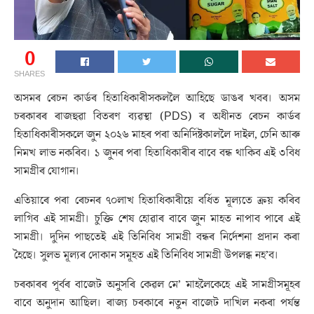
0
SHARES
অসমৰ ৰেচন কাৰ্ডৰ হিতাধিকাৰীসকললৈ আহিছে ডাঙৰ খবৰ। অসম
চৰকাৰৰ ৰাজহুৱা বিতৰণ ব্যৱস্থা (PDS) ৰ অধীনত ৰেচন কাৰ্ডৰ
হিতাধিকাৰীসকলে জুন ২০২৬ মাহৰ পৰা অনিৰ্দিষ্টকাললৈ দাইল, চেনি আৰু
নিমখ লাভ নকৰিব। ১ জুনৰ পৰা হিতাধিকাৰীৰ বাবে বন্ধ থাকিব এই ৩বিধ
সামগ্ৰীৰ যোগান।
এতিয়াৰে পৰা ৰেচনৰ ৭০লাখ হিতাধিকাৰীয়ে বৰ্ধিত মূল্যতে ক্ৰয় কৰিব
লাগিব এই সামগ্ৰী। চুক্তি শেষ হোৱাৰ বাবে জুন মাহত নাপাব পাৰে এই
সামগ্ৰী। দুদিন পাছতেই এই তিনিবিধ সামগ্ৰী বন্ধৰ নিৰ্দেশনা প্ৰদান কৰা
হৈছে। সুলভ মূল্যৰ দোকান সমূহত এই তিনিবিধ সামগ্ৰী উপলব্ধ নহ’ব।
চৰকাৰৰ পূৰ্বৰ বাজেট অনুসৰি কেৱল মে’ মাহলৈকেহে এই সামগ্ৰীসমূহৰ
বাবে অনুদান আছিল। ৰাজ্য চৰকাৰে নতুন বাজেট দাখিল নকৰা পৰ্যন্ত