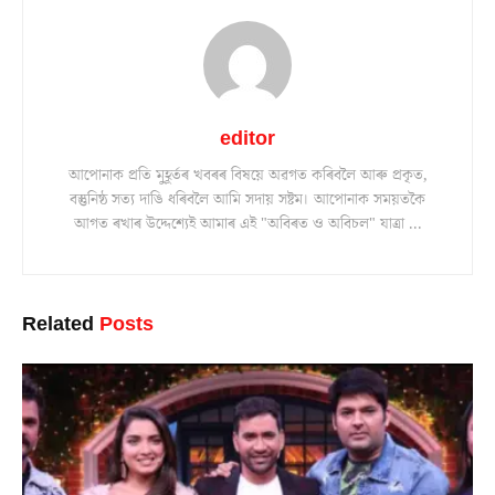
editor
আপোনাক প্ৰতি মুহূৰ্তৰ খবৰৰ বিষয়ে অৱগত কৰিবলৈ আৰু প্ৰকৃত,
বস্তুনিষ্ঠ সত্য দাঙি ধৰিবলৈ আমি সদায় সষ্টম। আপোনাক সময়তকৈ
আগত ৰখাৰ উদ্দেশ্যেই আমাৰ এই "অবিৰত ও অবিচল" যাত্ৰা ...
Related
Posts