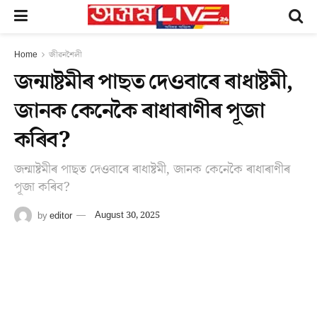
Home
জীৱনশৈলী
জন্মাষ্টমীৰ পাছত দেওবাৰে ৰাধাষ্টমী,
জানক কেনেকৈ ৰাধাৰাণীৰ পূজা
কৰিব?
জন্মাষ্টমীৰ পাছত দেওবাৰে ৰাধাষ্টমী, জানক কেনেকৈ ৰাধাৰাণীৰ
পূজা কৰিব?
by
editor
August 30, 2025