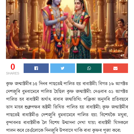
0
SHARES
কৃষ্ণ জন্মাষ্টমীৰ ১৫ দিনৰ পাছতেই পালিত হয় ৰাধাষ্টমী৷ বিগত ১৬ আগষ্টত
দেশজুৰি ধুমধামেৰে পালিত হৈছিল কৃষ্ণ জন্মাষ্টমী৷ দেওবাৰ ৩১ আগষ্টত
পালিত হব ৰাধাষ্টমী অৰ্থাৎ ৰাধাৰ জন্মতিথি৷ পঞ্জিকা অনুসৰি প্ৰতিবছৰে
ভাদ মাহৰ শুক্লপক্ষৰ অষ্টমী তিথিত পালিত হয় ৰাধাষ্টমী৷ কৃষ্ণ জন্মাষ্টমীৰ
পাছতেই ৰাধাষ্টমীও দেশজুৰি ধুমধামেৰে পালিত হয়৷ বিশেষকৈ মথুৰা,
বৃন্দাবনত ৰাধাষ্টমীক লৈ বিশেষ উন্মাদনা দেখা যায়৷ ৰাধাষ্টমী যিসকলে
পালন কৰে তেওঁলোকে দিনজুৰি উপবাসে থাকি ৰাধা কৃষ্ণৰ পূজা কৰে৷