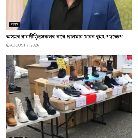
অসম
অসমৰ বানপীড়িতসকলৰ বাবে ছালমান খানৰ বৃহৎ পদক্ষেপ
AUGUST 7, 2026