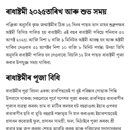
ৰাধাষ্টমী ২০২৫তাৰিখ আৰু শুভ সময়
পঞ্জিকা অনুসৰি কৃষ্ণ জন্মাষ্টমীৰ ঠিক ১৫ দিনৰ পাছত ভাদ মাহৰ শুক্লপক্ষৰ
অষ্টমী তিথিত পালিত হয় ৰাধাষ্টমী৷ এই বছৰ ৰাধাষ্টমী পৰিছে শনিবাৰ ৩০
আগষ্ট ২০২৫৷ আজি নিশা ৮ বাজি ৯ মিনিটত অষ্টমী আৰম্ভ হব আৰু অষ্টমী
থাকিব দেওবাৰ ৩১ আগষ্টৰ নিশা ১০ বাজি ৮ মিনিট পৰ্যন্ত৷ উদয়া তিথি
অনুসৰি ৰাধাষ্টমী পালিত হব দেওবাৰে৷ বিয়লি ১২ টাৰ পাছত ৰাধাষ্টমী পূজা
কৰাৰ উপযুক্ত সময় থাকিব৷
ৰাধাষ্টমীৰ পূজা বিধি
ৰাধাষ্টমীৰ পুৱা বিচনা এৰক৷ তাৰপিছতেই গা ধুই পৰিষ্কাৰ পোছাক পিন্ধি
উপবাসে থাকক৷ সকলোৰে পূৰ্বে গণেশৰ পূজা কৰক৷ তাৰপিছত ৰাধাৰাণীৰ
পূজাৰ ব্যৱস্থা কৰক৷ তাম বা মাটিৰ কলহৰ ঘট বহুৱাওক৷ ইয়াৰ ওপৰত
ৰাধাৰাণীৰ ছবি বা মূৰ্তি বহুৱাই পঞ্চামৃত দি স্নান কৰাওক৷ ইয়াৰপাছতেই
প্ৰসাধন কৰোৱাই ফুল, প্ৰসাধন সামগ্ৰী, ফল, মিঠাইৰে পূজা কৰক৷ শ্ৰী
ৰাধাৰ মন্ত্ৰ জপ কৰক৷ শেষত আৰতি কৰক আৰু পৰিয়ালৰ সদস্যসকলৰ