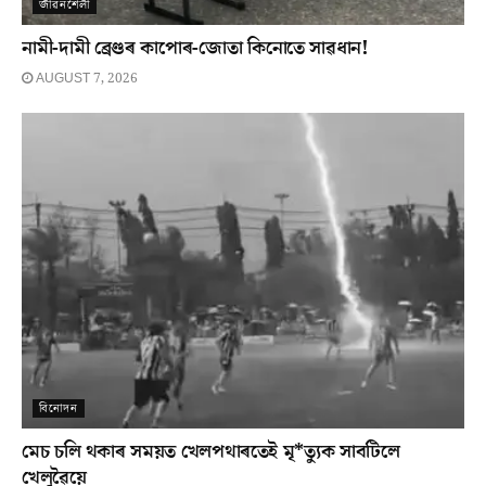
জীৱনশৈলী
নামী-দামী ব্ৰেণ্ডৰ কাপোৰ-জোতা কিনোতে সাৱধান!
AUGUST 7, 2026
বিনোদন
মেচ চলি থকাৰ সময়ত খেলপথাৰতেই মৃ*ত্যুক সাবটিলে
খেলুৱৈয়ে