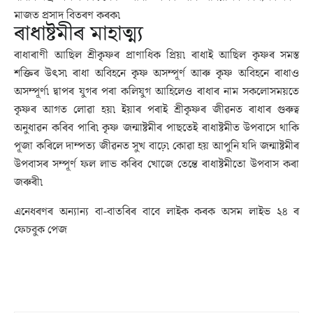
মাজত প্ৰসাদ বিতৰণ কৰক৷
ৰাধাষ্টমীৰ মাহাত্ম্য
ৰাধাৰাণী আছিল শ্ৰীকৃষ্ণৰ প্ৰাণাধিক প্ৰিয়৷ ৰাধাই আছিল কৃষ্ণৰ সমস্ত
শক্তিৰ উৎস৷ ৰাধা অবিহনে কৃষ্ণ অসম্পূৰ্ণ আৰু কৃষ্ণ অবিহনে ৰাধাও
অসম্পূৰ্ণ৷ দ্বাপৰ যুগৰ পৰা কলিযুগ আহিলেও ৰাধাৰ নাম সকলোসময়তে
কৃষ্ণৰ আগত লোৱা হয়৷ ইয়াৰ পৰাই শ্ৰীকৃষ্ণৰ জীৱনত ৰাধাৰ গুৰুত্ব
অনুধাৱন কৰিব পাৰি৷ কৃষ্ণ জন্মাষ্টমীৰ পাছতেই ৰাধাষ্টমীত উপবাসে থাকি
পূজা কৰিলে দাম্পত্য জীৱনত সুখ বাঢ়ে৷ কোৱা হয় আপুনি যদি জন্মাষ্টমীৰ
উপবাসৰ সম্পূৰ্ণ ফল লাভ কৰিব খোজে তেন্তে ৰাধাষ্টমীতো উপবাস কৰা
জৰুৰী৷
এনেধৰণৰ অন্যান্য বা-বাতৰিৰ বাবে লাইক কৰক অসম লাইভ ২৪ ৰ
ফেচবুক পেজ