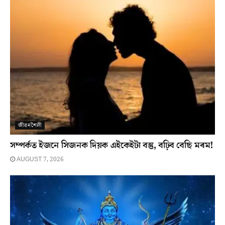
জীৱনশৈলী
সম্পৰ্কত ইজনে সিজনক দিয়ক এইকেইটা বস্তু, বঢ়িব বেছি মৰম!
AUGUST 7, 2026