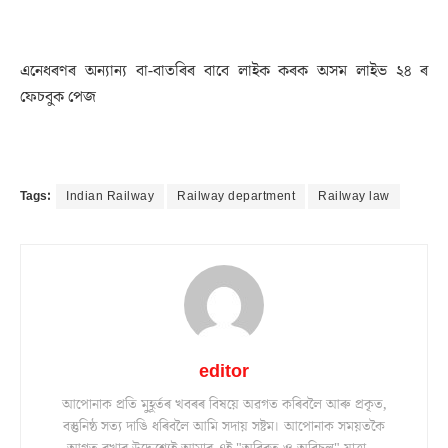
এনেধৰণৰ অন্যান্য বা-বাতৰিৰ বাবে লাইক কৰক অসম লাইভ ২৪ ৰ
ফেচবুক পেজ
Tags:
Indian Railway
Railway department
Railway law
editor
আপোনাক প্ৰতি মুহূৰ্তৰ খবৰৰ বিষয়ে অৱগত কৰিবলৈ আৰু প্ৰকৃত,
বস্তুনিষ্ঠ সত্য দাঙি ধৰিবলৈ আমি সদায় সষ্টম। আপোনাক সময়তকৈ