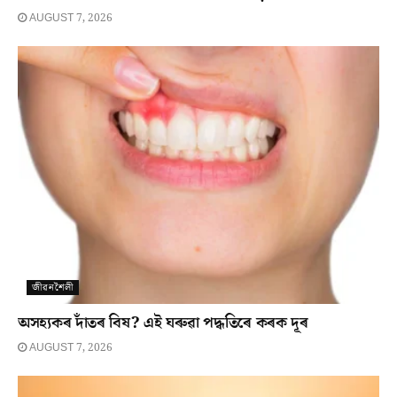
AUGUST 7, 2026
জীৱনশৈলী
অসহ্যকৰ দাঁতৰ বিষ? এই ঘৰুৱা পদ্ধতিৰে কৰক দূৰ
AUGUST 7, 2026