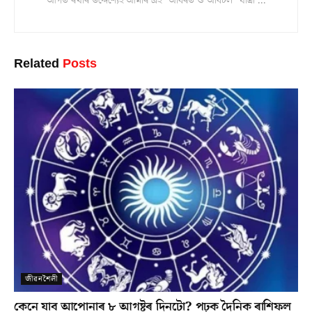
আগত ৰখাৰ উদ্দেশ্যেই আমাৰ এই "অবিৰত ও অবিচল" যাত্ৰা ...
Related
Posts
জীৱনশৈলী
কেনে যাব আপোনাৰ ৮ আগষ্টৰ দিনটো? পঢ়ক দৈনিক ৰাশিফল