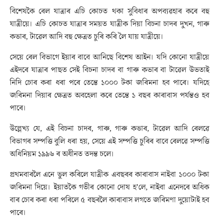
বিশেষকৈ ৰেল যাত্ৰাৰ এচি কোচত থকা সুবিধাৰ অপব্যৱহাৰ কৰে বহু
যাত্ৰীয়ে। এচি কোচত যাত্ৰাৰ সময়ত যাত্ৰীক দিয়া বিচনা চাদৰ দুখন, গাৰু
কভাৰ, টাৱেল আদি বহু ক্ষেত্ৰত চুৰি কৰি লৈ যায় যাত্ৰীয়ে।
সেয়ে ৰেল বিভাগে ইয়াৰ বাবে আনিছে বিশেষ আইন। যদি কোনো যাত্ৰীয়ে
এইদৰে যাত্ৰাৰ পাছত সেই বিচনা চাদৰ বা গাৰু কভাৰ বা টাৱেল উভতাই
নিদি চোৰ কৰা ধৰা পৰে তেন্তে ১০০০ টকা জৰিমনা হব পাৰে। যদিহে
জৰিমনা দিয়াৰ ক্ষেত্ৰত অবহেলা কৰে তেন্তে ১ বছৰ কাৰাবাস পৰ্যন্তও হব
পাৰে।
উল্লেখ্য যে, এই বিচনা চাদৰ, গাৰু, গাৰু কভাৰ, টাৱেল আদি ৰেলৱে
বিভাগৰ সম্পত্তি বুলি ধৰা হয়, সেয়ে এই সম্পত্তি চুৰিৰ বাবে ৰেলৱে সম্পত্তি
অধিনিয়ম ১৯৯৬ ৰ অধীনত তদন্ত চলে।
প্ৰথমবাৰলৈ এনে ভুল কৰিলে যাত্ৰীক এবছৰৰ কাৰাবাস নাইবা ১০০০ টকা
জৰিমনা দিয়ে। ইয়াতকৈ গভীৰ কোনো দোষ হ’লে, নাইবা এনেদৰে অধিক
বাৰ চোৰ কৰা ধৰা পৰিলে ৫ বছৰলৈ কাৰাবাস লগতে জৰিমণা দুয়োটাই হব
পাৰে।