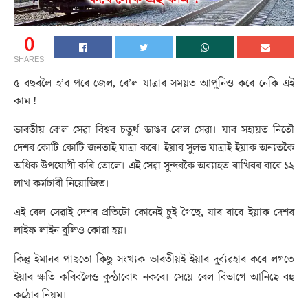
0
SHARES
৫ বছৰলৈ হ’ব পৰে জেল, ৰে’ল যাত্ৰাৰ সময়ত আপুনিও কৰে নেকি এই
কাম !
ভাৰতীয় ৰে’ল সেৱা বিশ্বৰ চতুৰ্থ ডাঙৰ ৰে’ল সেৱা। যাৰ সহায়ত নিতৌ
দেশৰ কোটি কোটি জনতাই যাত্ৰা কৰে। ইয়াৰ সুলভ যাত্ৰাই ইয়াক অন্যতকৈ
অধিক উপযোগী কৰি তোলে। এই সেৱা সুন্দৰকৈ অব্যাহত ৰাখিবৰ বাবে ১২
লাখ কৰ্মচাৰী নিয়োজিত।
এই ৰেল সেৱাই দেশৰ প্ৰতিটো কোনেই চুই গৈছে, যাৰ বাবে ইয়াক দেশৰ
লাইফ লাইন বুলিও কোৱা হয়।
কিন্তু ইমানৰ পাছতো কিছু সংখ্যক ভাৰতীয়ই ইয়াৰ দুৰ্ব্যৱহাৰ কৰে লগতে
ইয়াৰ ক্ষতি কৰিবলৈও কুন্ঠাবোধ নকৰে। সেয়ে ৰেল বিভাগে আনিছে বহু
কঠোৰ নিয়ম।