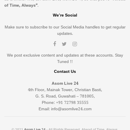
of Time, Always”
.
We’re Social
Make sure to subscribe to our Social Media handles to get regular
updates.
We post exclusive content and updates at these accounts. Stay
Tuned !!
Contact Us
Asom Live 24
4th Floor, Mainak Tower, Christian Basti,
G. S. Road, Guwahati – 781005,
Phone: +91 72798 35555
Email: info@asomlive24.com
© 2021
Asom Live 24
- All Rights Reserved. Ahead of Time, Always.