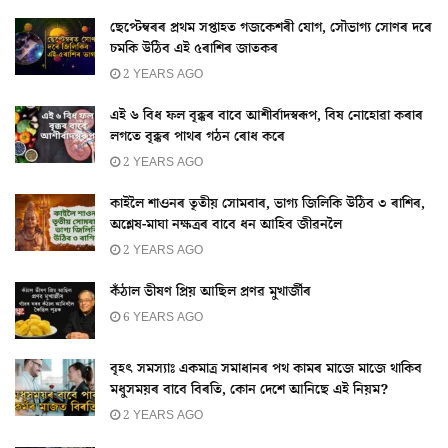
ছেপ্টেম্বৰৰ প্ৰথম সপ্তাহত গজকেশৰী যোগ, সৌভাগ্য সোণৰ দৰে
চমকি উঠিব এই ৫ৰাশিৰ জাতকৰ
2 YEARS AGO
এই ৬ বিধ ফল বৃক্কৰ বাবে আশীৰ্বাদস্বৰূপ, বিষ নোহোৱা কৰাৰ
লগতে বৃক্কৰ পাথৰ গঠন ৰোধ কৰে
2 YEARS AGO
কাইলৈ শাওনৰ তৃতীয় সোমবাৰ, ভাগ্য জিলিকি উঠিব ৩ ৰাশিৰ,
অশ্লেষ-মাঘা নক্ষত্ৰৰ বাবে ধন আহিব জীৱনলৈ
2 YEARS AGO
কঁঠাল ভীষণ প্ৰিয় আছিল প্ৰণৱ মুখার্জীৰ
6 YEARS AGO
বৃহৎ সমস্যাঃ একমাত্ৰ সমাধানৰ পথ কামৰ মাজে মাজে থাকিব
মধুসময়ৰ বাবে বিৰতি, কোন দেশে আনিছে এই নিয়ম?
2 YEARS AGO