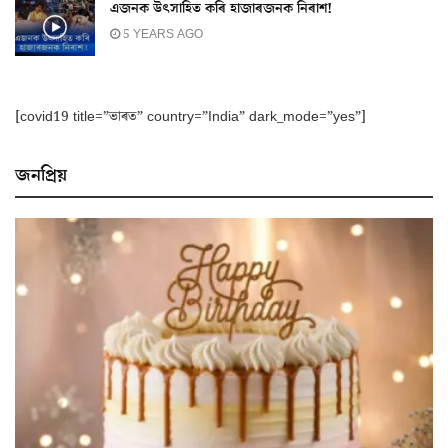
এজনক উৎসাহিত কৰি হাজাৰজনক নিৰাশ!
5 YEARS AGO
[covid19 title=”ভাৰত” country=”India” dark_mode=”yes”]
জনপ্ৰিয়