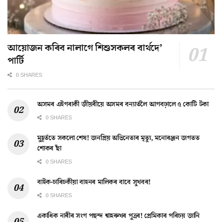
আয়োজন কৰিব নালাগে শিশুসকলৰ বাৰ্থদে’
পাৰ্টি
0 SHARES
অসমৰ এইগৰাকী জীয়ৰীয়ে অসমৰ বন্যাৰ্তলৈ আগবঢ়ালে ৫ কোটি টকা
0 SHARES
মুহূৰ্ততে সকলো শেষ! জনপ্ৰিয় অভিনেতাৰ মৃত্যু, মনোৰঞ্জন জগতত
শোকৰ ছাঁ
0 SHARES
বাইক-চাৰিচকীয়া বাহনৰ মালিকৰ বাবে সুখবৰ!
0 SHARES
একাধিক নাৰীৰ সংগ পছন্দ শ্বাহৰুখৰ পুত্ৰৰ! প্ৰেমিকাৰ পৰিচয় জানি