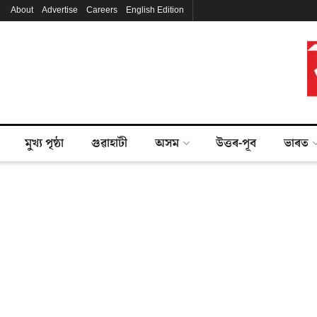
About
Advertise
Careers
English Edition
মুখ্য পৃষ্ঠা
গুৱাহাটী
অসম
উত্তৰ-পূব
ভাৰত