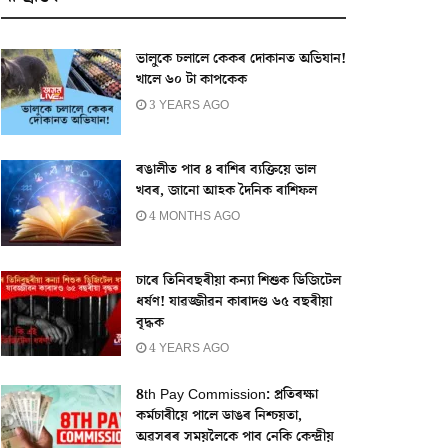
ভালুকে চলালে কেকৰ দোকানত অভিযান!
খালে ৬০ টা কাপকেক
3 YEARS AGO
ৰঙালীত পাব ৪ ৰাশিৰ ব্যক্তিয়ে ভাল
খবৰ, জানো আহক দৈনিক ৰাশিফল
4 MONTHS AGO
চাৰে তিনিবছৰীয়া কন্যা শিশুক ডিজিটেল
ধৰ্ষণ! যাৱজ্জীৱন কাৰাদণ্ড ৬৫ বছৰীয়া
বৃদ্ধক
4 YEARS AGO
8th Pay Commission: প্ৰতিৰক্ষা
কৰ্মচাৰীয়ে পালে ডাঙৰ নিশ্চয়তা,
অৱসৰৰ সময়লৈকে পাব নেকি কেন্দ্ৰীয়