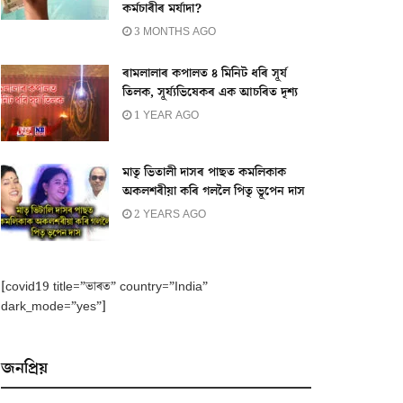
কৰ্মচাৰীৰ মৰ্যাদা?
3 MONTHS AGO
ৰামলালাৰ কপালত ৪ মিনিট ধৰি সূৰ্য
তিলক, সূৰ্য্যভিষেকৰ এক আচৰিত দৃশ্য
1 YEAR AGO
মাতৃ ভিতালী দাসৰ পাছত কমলিকাক
অকলশৰীয়া কৰি গললৈ পিতৃ ভূপেন দাস
2 YEARS AGO
[covid19 title=”ভাৰত” country=”India”
dark_mode=”yes”]
জনপ্ৰিয়