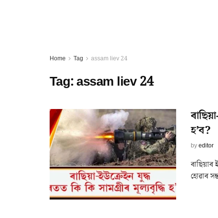
Home
Tag
assam liev 24
Tag:
assam liev 24
ৰাছিয়া-
হ’ব?
by
editor
ৰাছিয়াৰ ই
হোৱাৰ সম্ভ