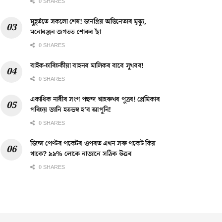
0 SHARES
মুহূৰ্ততে সকলো শেষ! জনপ্ৰিয় অভিনেতাৰ মৃত্যু,
মনোৰঞ্জন জগতত শোকৰ ছাঁ
0 SHARES
বাইক-চাৰিচকীয়া বাহনৰ মালিকৰ বাবে সুখবৰ!
0 SHARES
একাধিক নাৰীৰ সংগ পছন্দ শ্বাহৰুখৰ পুত্ৰৰ! প্ৰেমিকাৰ
পৰিচয় জানি হতভম্ব হ’ব আপুনি!
0 SHARES
জিন্স পেণ্টৰ পকেটৰ ওপৰত এখন সৰু পকেট কিয়
থাকে? ৯৯% লোকে নাজানে সঠিক উত্তৰ
0 SHARES