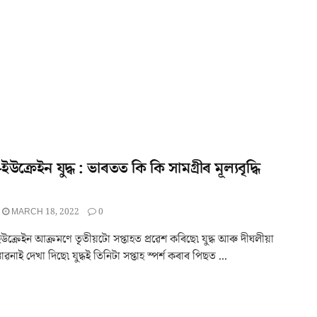
ইউক্ৰেইন যুদ্ধ : ভাৰতত কি কি সামগ্ৰীৰ মূল্যবৃদ্ধি
MARCH 18, 2022
0
উক্ৰেইন আক্ৰমণে তৃতীয়টো সপ্তাহত প্ৰৱেশ কৰিছে৷ যুদ্ধ আৰু দীঘলীয়া
াৱনাই দেখা দিছে৷ যুদ্ধই তিনিটা সপ্তাহ স্পৰ্শ কৰাৰ পিছত ...