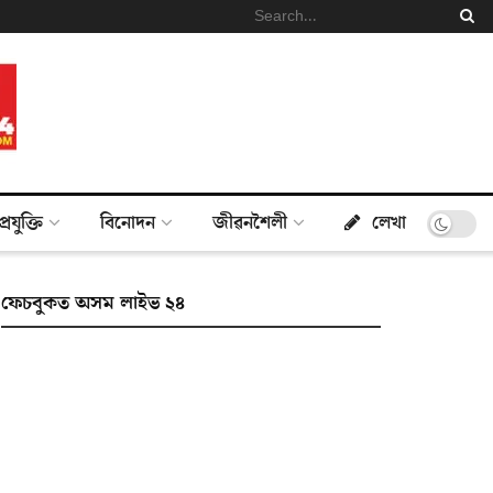
প্ৰযুক্তি
বিনোদন
জীৱনশৈলী
লেখা
ফেচবুকত অসম লাইভ ২৪