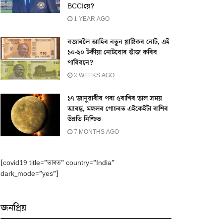
BCCIয়ে?
1 YEAR AGO
বজাৰলৈ আহিব নতুন প্লাষ্টিকৰ নোট, এই
১০-২০ টকীয়া নোটবোৰ ভাঁজ কৰিব
পাৰিবনে?
2 WEEKS AGO
১৭ জানুৱাৰীৰ পৰা ৫ৰাশিৰ ভাল সময়
আৰম্ভ, মঙ্গলৰ গোচৰত এইকেইটা ৰাশিৰ
উন্নতি নিশ্চিত
7 MONTHS AGO
[covid19 title=”ভাৰত” country=”India”
dark_mode=”yes”]
জনপ্ৰিয়