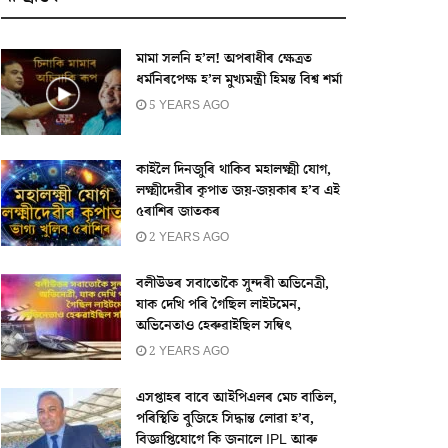
মামা সলনি হ’ল! অপৰাধীৰ ক্ষেত্ৰত
ধর্মনিৰপেক্ষ হ’ল মুখ্যমন্ত্ৰী হিমন্ত বিশ্ব শর্মা
5 YEARS AGO
কাইলৈ দিনজুৰি থাকিব মহালক্ষ্মী যোগ,
লক্ষ্মীদেৱীৰ কৃপাত জয়-জয়কাৰ হ’ব এই
৫ৰাশিৰ জাতকৰ
2 YEARS AGO
বলীউডৰ সবাতোকৈ সুন্দৰী অভিনেত্ৰী,
যাক দেখি পৰি গৈছিল লাইটমেন,
অভিনেতাও হেৰুৱাইছিল সম্বিৎ
2 YEARS AGO
এসপ্তাহৰ বাবে আইপিএলৰ মেচ বাতিল,
পৰিস্থিতি বুজিহে সিদ্ধান্ত লোৱা হ’ব,
বিজ্ঞাপ্তিযোগে কি জনালে IPL আৰু