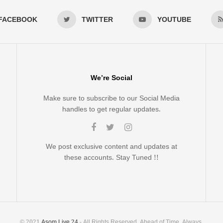
FACEBOOK
TWITTER
YOUTUBE
We’re Social
Make sure to subscribe to our Social Media
handles to get regular updates.
We post exclusive content and updates at
these accounts. Stay Tuned !!
© 2021
Asom Live 24
- All Rights Reserved. Ahead of Time, Always.