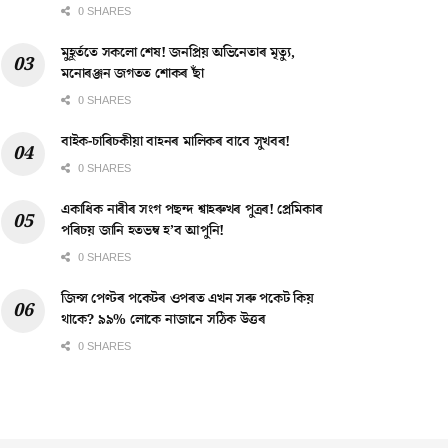
0 SHARES
মুহূৰ্ততে সকলো শেষ! জনপ্ৰিয় অভিনেতাৰ মৃত্যু,
মনোৰঞ্জন জগতত শোকৰ ছাঁ
0 SHARES
বাইক-চাৰিচকীয়া বাহনৰ মালিকৰ বাবে সুখবৰ!
0 SHARES
একাধিক নাৰীৰ সংগ পছন্দ শ্বাহৰুখৰ পুত্ৰৰ! প্ৰেমিকাৰ
পৰিচয় জানি হতভম্ব হ’ব আপুনি!
0 SHARES
জিন্স পেণ্টৰ পকেটৰ ওপৰত এখন সৰু পকেট কিয়
থাকে? ৯৯% লোকে নাজানে সঠিক উত্তৰ
0 SHARES