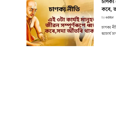
চাণক্য 
কৰে, 
by
editor
চাণক্য নী
আচাৰ্য চা