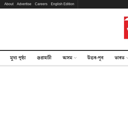
About
Advertise
Careers
English Edition
মুখ্য পৃষ্ঠা
গুৱাহাটী
অসম
উত্তৰ-পূব
ভাৰত