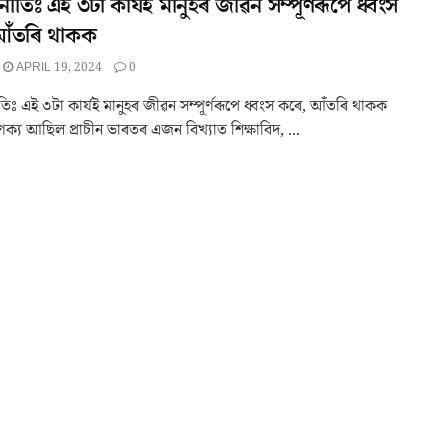
নীতিঃ এই ৩টা কাৰ্যই মানুহৰ জীৱন সম্পূৰ্ণৰূপে ধ্বংস
আঁতৰি থাকক
APRIL 19, 2024
0
তিঃ এই ৩টা কাৰ্যই মানুহৰ জীৱন সম্পূৰ্ণৰূপে ধ্বংস কৰে, আঁতৰি থাকক
ণক্য আছিল প্ৰাচীন ভাৰতৰ এজন বিখ্যাত শিক্ষাবিদ, ...