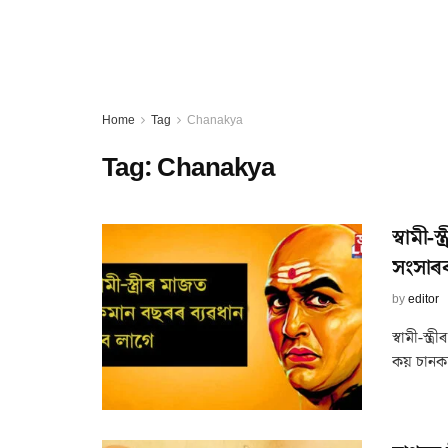
Home
Tag
Chanakya
Tag:
Chanakya
স্বামী
সংসাৰৰ
by
editor
স্বামী-স্
কয় চানক্যই