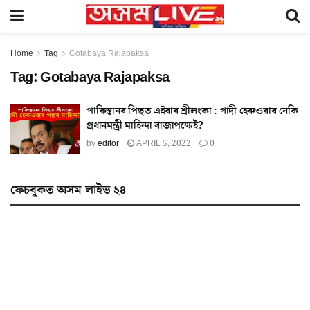
Home
Tag
Gotabaya Rajapaksa
Tag:
Gotabaya Rajapaksa
পাকিস্তানৰ পিছত এইবাৰ শ্ৰীলংকা : গাদী হেৰুওৱাব নেকি
প্ৰধানমন্ত্ৰী মাহিন্দা ৰাজাপক্ষেই?
by
editor
APRIL 5, 2022
0
ফেচবুকত অসম লাইভ ২৪