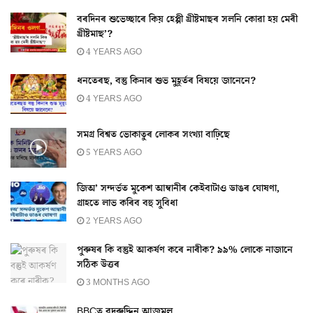
বৰদিনৰ শুভেচ্ছাৰে কিয় হেপ্পী খ্ৰীষ্টমাছৰ সলনি কোৱা হয় মেৰী
খ্ৰীষ্টমাছ’?
4 YEARS AGO
ধনতেৰছ, বস্তু কিনাৰ শুভ মুহূৰ্তৰ বিষয়ে জানেনে?
4 YEARS AGO
সমগ্ৰ বিশ্বত ভোকাতুৰ লোকৰ সংখ্যা বাঢ়িছে
5 YEARS AGO
জিঅ’ সন্দৰ্ভত মুকেশ আম্বানীৰ কেইবাটাও ডাঙৰ ঘোষণা,
গ্ৰাহতে লাভ কৰিব বহু সুবিধা
2 YEARS AGO
পুৰুষৰ কি বস্তুই আকৰ্ষণ কৰে নাৰীক? ৯৯% লোকে নাজানে
সঠিক উত্তৰ
3 MONTHS AGO
BBCত বদৰুদ্দিন আজমল