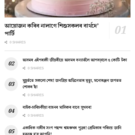
আয়োজন কৰিব নালাগে শিশুসকলৰ বাৰ্থদে’
পাৰ্টি
0 SHARES
অসমৰ এইগৰাকী জীয়ৰীয়ে অসমৰ বন্যাৰ্তলৈ আগবঢ়ালে ৫ কোটি টকা
0 SHARES
মুহূৰ্ততে সকলো শেষ! জনপ্ৰিয় অভিনেতাৰ মৃত্যু, মনোৰঞ্জন জগতত
শোকৰ ছাঁ
0 SHARES
বাইক-চাৰিচকীয়া বাহনৰ মালিকৰ বাবে সুখবৰ!
0 SHARES
একাধিক নাৰীৰ সংগ পছন্দ শ্বাহৰুখৰ পুত্ৰৰ! প্ৰেমিকাৰ পৰিচয় জানি
হতভম্ব হ’ব আপুনি!