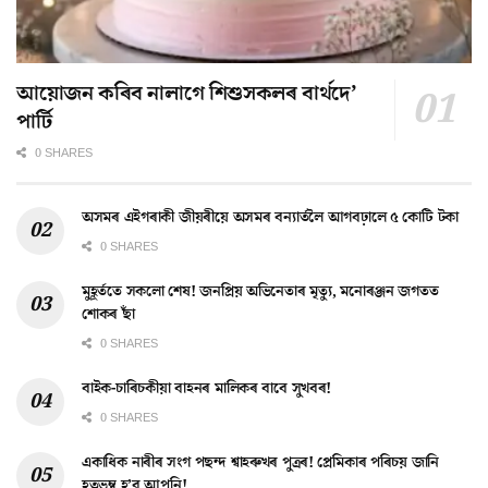
আয়োজন কৰিব নালাগে শিশুসকলৰ বাৰ্থদে’
পাৰ্টি
0 SHARES
অসমৰ এইগৰাকী জীয়ৰীয়ে অসমৰ বন্যাৰ্তলৈ আগবঢ়ালে ৫ কোটি টকা
0 SHARES
মুহূৰ্ততে সকলো শেষ! জনপ্ৰিয় অভিনেতাৰ মৃত্যু, মনোৰঞ্জন জগতত
শোকৰ ছাঁ
0 SHARES
বাইক-চাৰিচকীয়া বাহনৰ মালিকৰ বাবে সুখবৰ!
0 SHARES
একাধিক নাৰীৰ সংগ পছন্দ শ্বাহৰুখৰ পুত্ৰৰ! প্ৰেমিকাৰ পৰিচয় জানি
হতভম্ব হ’ব আপুনি!