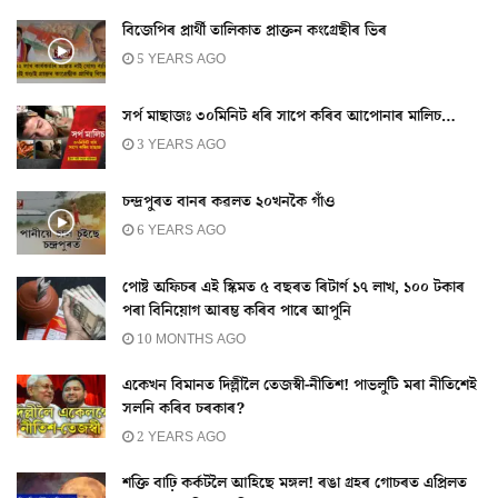
বিজেপিৰ প্ৰাৰ্থী তালিকাত প্ৰাক্তন কংগ্ৰেছীৰ ভিৰ
5 YEARS AGO
সৰ্প মাছাজঃ ৩০মিনিট ধৰি সাপে কৰিব আপোনাৰ মালিচ…
3 YEARS AGO
চন্দ্ৰপুৰত বানৰ কৱলত ২০খনকৈ গাঁও
6 YEARS AGO
পোষ্ট অফিচৰ এই স্কিমত ৫ বছৰত ৰিটাৰ্ণ ১৭ লাখ, ১০০ টকাৰ
পৰা বিনিয়োগ আৰম্ভ কৰিব পাৰে আপুনি
10 MONTHS AGO
একেখন বিমানত দিল্লীলৈ তেজস্বী-নীতিশ! পাভলুটি মৰা নীতিশেই
সলনি কৰিব চৰকাৰ?
2 YEARS AGO
শক্তি বাঢ়ি কৰ্কটলৈ আহিছে মঙ্গল! ৰঙা গ্ৰহৰ গোচৰত এপ্ৰিলত