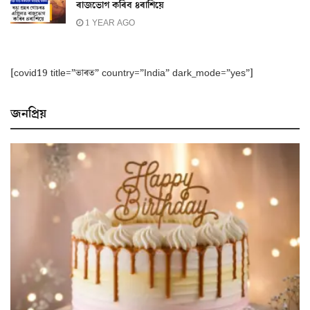
ৰাজভোগ কৰিব ৪ৰাশিয়ে
1 YEAR AGO
[covid19 title=”ভাৰত” country=”India” dark_mode=”yes”]
জনপ্ৰিয়