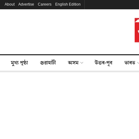
About
Advertise
Careers
English Edition
মুখ্য পৃষ্ঠা
গুৱাহাটী
অসম
উত্তৰ-পূব
ভাৰত