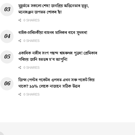
মুহূৰ্ততে সকলো শেষ! জনপ্ৰিয় অভিনেতাৰ মৃত্যু,
মনোৰঞ্জন জগতত শোকৰ ছাঁ
0 SHARES
বাইক-চাৰিচকীয়া বাহনৰ মালিকৰ বাবে সুখবৰ!
0 SHARES
একাধিক নাৰীৰ সংগ পছন্দ শ্বাহৰুখৰ পুত্ৰৰ! প্ৰেমিকাৰ
পৰিচয় জানি হতভম্ব হ’ব আপুনি!
0 SHARES
জিন্স পেণ্টৰ পকেটৰ ওপৰত এখন সৰু পকেট কিয়
থাকে? ৯৯% লোকে নাজানে সঠিক উত্তৰ
0 SHARES