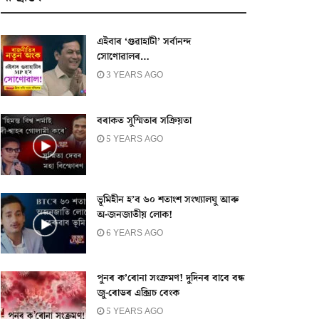
এইবাৰ ‘গুৱাহাটী’ সৰ্বানন্দ
সোণোৱালৰ…
3 YEARS AGO
বৰাকত সুস্মিতাৰ সক্ৰিয়তা
5 YEARS AGO
ভূমিহীন হ’ব ৬০ শতাংশ সংখ্যালঘু আৰু
অ-জনজাতীয় লোক!
6 YEARS AGO
পুনৰ ক’ৰোনা সংক্ৰমণ! দুদিনৰ বাবে বন্ধ
জু-ৰোডৰ এক্সিচ বেংক
5 YEARS AGO