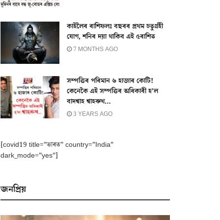
কাইলৈৰ ৰাশিফলঃ বছৰৰ প্ৰথম চতুৰ্গ্ৰহী
যোগ, শনিৰ দয়া থাকিব এই ৫ৰাশিত
7 MONTHS AGO
সম্পত্তিৰ পৰিমান ৬ হাজাৰ কোটি!
কেনেকৈ এই সম্পত্তিৰ অধিকাৰী হ’ল
বাদশ্বাহ শ্বাহৰুখ…
3 YEARS AGO
[covid19 title=”ভাৰত” country=”India”
dark_mode=”yes”]
জনপ্ৰিয়