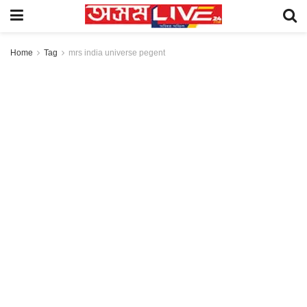
Home
Tag
mrs india universe pegent