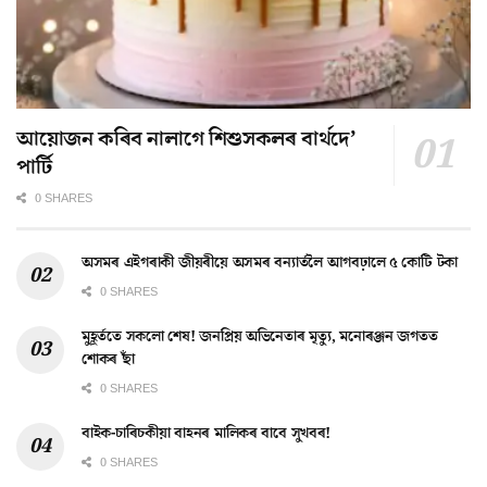
আয়োজন কৰিব নালাগে শিশুসকলৰ বাৰ্থদে’
পাৰ্টি
0 SHARES
অসমৰ এইগৰাকী জীয়ৰীয়ে অসমৰ বন্যাৰ্তলৈ আগবঢ়ালে ৫ কোটি টকা
0 SHARES
মুহূৰ্ততে সকলো শেষ! জনপ্ৰিয় অভিনেতাৰ মৃত্যু, মনোৰঞ্জন জগতত
শোকৰ ছাঁ
0 SHARES
বাইক-চাৰিচকীয়া বাহনৰ মালিকৰ বাবে সুখবৰ!
0 SHARES