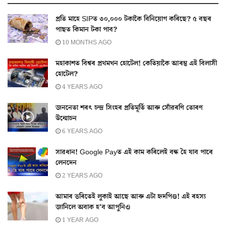
প্ৰতি মাহে SIPত ৩০,০০০ টকাকৈ বিনিয়োগ কৰিছে? ৫ বছৰ
পাছত কিমান টকা পাব?
10 MONTHS AGO
মহাকাশত বিশ্বৰ প্ৰথমখন হোটেল! কেতিয়াকৈ আৰম্ভ এই বিলাসী
হোটেল?
4 YEARS AGO
জননেতা শৰৎ চন্দ্ৰ সিংহৰ প্ৰতিমূৰ্তি আৰু সোঁৱৰণি তোৰণ
উন্মোচন
6 YEARS AGO
সাৱধান! Google Payত এই কাম কৰিলেই বন্ধ হৈ যাব পাৰে
লেনদেন
2 YEARS AGO
আমাৰ ভৰিতেই লুকাই আছে আৰু এটা হৃদপিণ্ড! এই ৰহস্য
জানিলে অবাক হ’ব আপুনিও
1 YEAR AGO