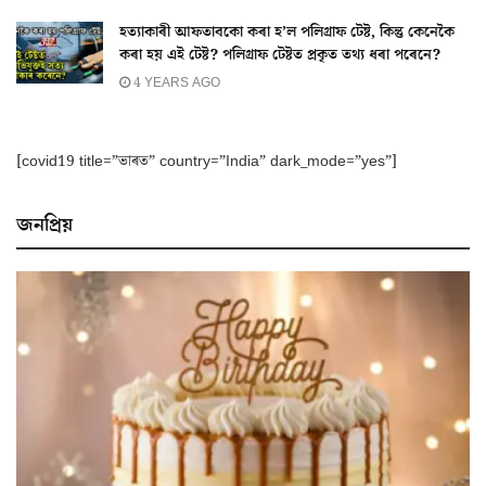
হত্যাকাৰী আফতাবকো কৰা হ’ল পলিগ্ৰাফ টেষ্ট, কিন্তু কেনেকৈ
কৰা হয় এই টেষ্ট? পলিগ্ৰাফ টেষ্টত প্ৰকৃত তথ্য ধৰা পৰেনে?
4 YEARS AGO
[covid19 title=”ভাৰত” country=”India” dark_mode=”yes”]
জনপ্ৰিয়