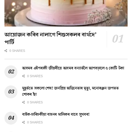
আয়োজন কৰিব নালাগে শিশুসকলৰ বাৰ্থদে’
পাৰ্টি
0 SHARES
অসমৰ এইগৰাকী জীয়ৰীয়ে অসমৰ বন্যাৰ্তলৈ আগবঢ়ালে ৫ কোটি টকা
0 SHARES
মুহূৰ্ততে সকলো শেষ! জনপ্ৰিয় অভিনেতাৰ মৃত্যু, মনোৰঞ্জন জগতত
শোকৰ ছাঁ
0 SHARES
বাইক-চাৰিচকীয়া বাহনৰ মালিকৰ বাবে সুখবৰ!
0 SHARES