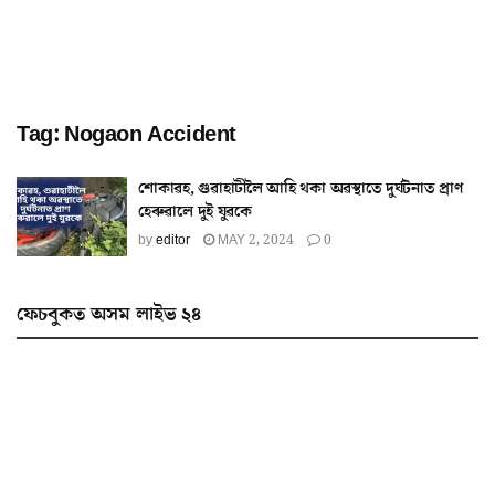
Tag:
Nogaon Accident
শোকাৱহ, গুৱাহাটীলৈ আহি থকা অৱস্থাতে দুৰ্ঘটনাত প্ৰাণ
হেৰুৱালে দুই যুৱকে
by
editor
MAY 2, 2024
0
ফেচবুকত অসম লাইভ ২৪