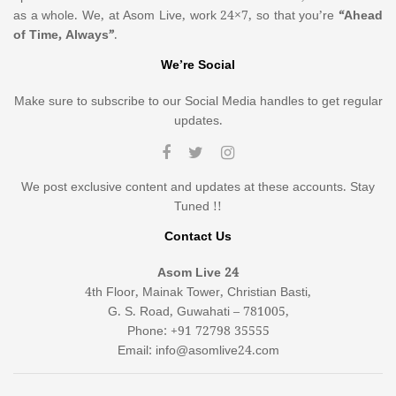
as a whole. We, at Asom Live, work 24×7, so that you’re
“Ahead
of Time, Always”
.
We’re Social
Make sure to subscribe to our Social Media handles to get regular
updates.
We post exclusive content and updates at these accounts. Stay
Tuned !!
Contact Us
Asom Live 24
4th Floor, Mainak Tower, Christian Basti,
G. S. Road, Guwahati – 781005,
Phone: +91 72798 35555
Email: info@asomlive24.com