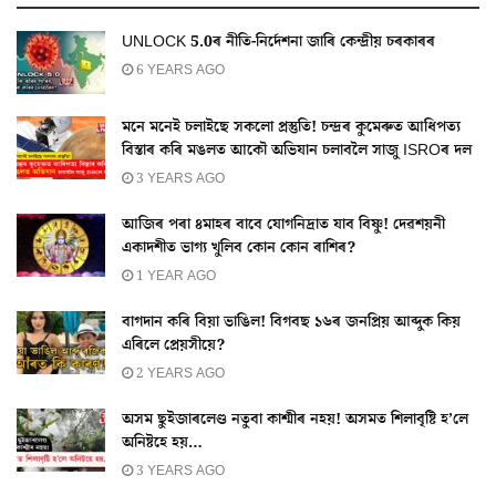
UNLOCK 5.0ৰ নীতি-নির্দেশনা জাৰি কেন্দ্ৰীয় চৰকাৰৰ
6 YEARS AGO
মনে মনেই চলাইছে সকলো প্ৰস্তুতি! চন্দ্ৰৰ কুমেৰুত আধিপত্য
বিস্তাৰ কৰি মঙলত আকৌ অভিযান চলাবলৈ সাজু ISROৰ দল
3 YEARS AGO
আজিৰ পৰা ৪মাহৰ বাবে যোগনিদ্ৰাত যাব বিষ্ণু! দেৱশয়নী
একাদশীত ভাগ্য খুলিব কোন কোন ৰাশিৰ?
1 YEAR AGO
বাগদান কৰি বিয়া ভাঙিল! বিগবছ ১৬ৰ জনপ্ৰিয় আব্দুক কিয়
এৰিলে প্ৰেয়সীয়ে?
2 YEARS AGO
অসম ছুইজাৰলেণ্ড নতুবা কাশ্মীৰ নহয়! অসমত শিলাবৃষ্টি হ’লে
অনিষ্টহে হয়…
3 YEARS AGO