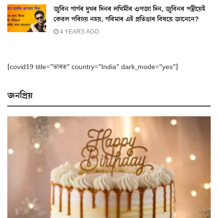
জুবিন গাৰ্গৰ দুখৰ দিনৰ লখিমীৰ ওপজা দিন, জুবিনৰ পত্নীয়েই
কেৱল পৰিচয় নহয়, গৰিমাৰ এই প্ৰতিভাৰ বিষয়ে জানেনে?
4 YEARS AGO
[covid19 title=”ভাৰত” country=”India” dark_mode=”yes”]
জনপ্ৰিয়