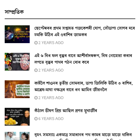
সাম্প্ৰতিক
ছেপ্টেম্বৰৰ প্ৰথম সপ্তাহত গজকেশৰী যোগ, সৌভাগ্য সোণৰ দৰে
চমকি উঠিব এই ৫ৰাশিৰ জাতকৰ
2 YEARS AGO
এই ৬ বিধ ফল বৃক্কৰ বাবে আশীৰ্বাদস্বৰূপ, বিষ নোহোৱা কৰাৰ
লগতে বৃক্কৰ পাথৰ গঠন ৰোধ কৰে
2 YEARS AGO
কাইলৈ শাওনৰ তৃতীয় সোমবাৰ, ভাগ্য জিলিকি উঠিব ৩ ৰাশিৰ,
অশ্লেষ-মাঘা নক্ষত্ৰৰ বাবে ধন আহিব জীৱনলৈ
2 YEARS AGO
কঁঠাল ভীষণ প্ৰিয় আছিল প্ৰণৱ মুখার্জীৰ
6 YEARS AGO
বৃহৎ সমস্যাঃ একমাত্ৰ সমাধানৰ পথ কামৰ মাজে মাজে থাকিব