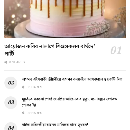
আয়োজন কৰিব নালাগে শিশুসকলৰ বাৰ্থদে’
পাৰ্টি
0 SHARES
অসমৰ এইগৰাকী জীয়ৰীয়ে অসমৰ বন্যাৰ্তলৈ আগবঢ়ালে ৫ কোটি টকা
0 SHARES
মুহূৰ্ততে সকলো শেষ! জনপ্ৰিয় অভিনেতাৰ মৃত্যু, মনোৰঞ্জন জগতত
শোকৰ ছাঁ
0 SHARES
বাইক-চাৰিচকীয়া বাহনৰ মালিকৰ বাবে সুখবৰ!