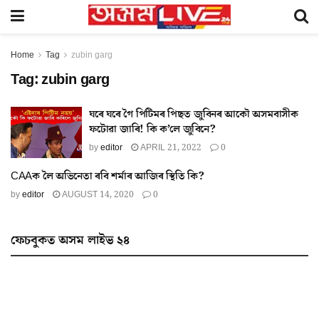
Home
Tag
zubin garg
Tag:
zubin garg
ঘৰে ঘৰে গৈ পিটিমৰ পিছত জুবিনৰ আকৌ অসমবাসীক
ফটোৱা জাৰি! কি ক’লে জুবিনে?
by
editor
APRIL 21, 2022
0
CAAক লৈ অভিনেতা ৰবি শর্মাৰ আজিৰ স্থিতি কি?
by
editor
AUGUST 14, 2020
0
ফেচবুকত অসম লাইভ ২৪