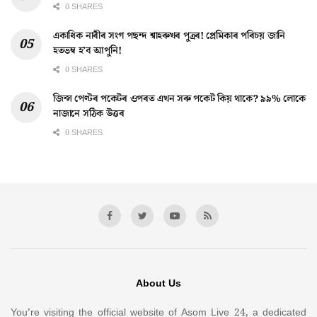
0 SHARES
একাধিক নাৰীৰ সংগ পছন্দ শ্বাহৰুখৰ পুত্ৰৰ! প্ৰেমিকাৰ পৰিচয় জানি
হতভম্ব হ’ব আপুনি!
0 SHARES
জিন্স পেণ্টৰ পকেটৰ ওপৰত এখন সৰু পকেট কিয় থাকে? ৯৯% লোকে
নাজানে সঠিক উত্তৰ
0 SHARES
About Us
You’re visiting the official website of Asom Live 24, a dedicated