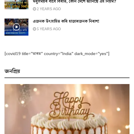
মধুসময়ৰ বাবে বিৰতি, কোন দেশে আনিছে এই নিয়ম?
2 YEARS AGO
এজনক উৎসাহিত কৰি হাজাৰজনক নিৰাশ!
5 YEARS AGO
[covid19 title=”ভাৰত” country=”India” dark_mode=”yes”]
জনপ্ৰিয়