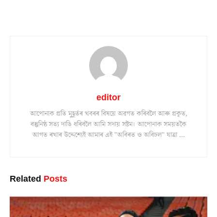
editor
আপোনাক প্ৰতি মুহূৰ্তৰ খবৰৰ বিষয়ে অৱগত কৰিবলৈ আৰু প্ৰকৃত,
বস্তুনিষ্ঠ সত্য দাঙি ধৰিবলৈ আমি সদায় সষ্টম। আপোনাক সময়তকৈ
আগত ৰখাৰ উদ্দেশ্যেই আমাৰ এই "অবিৰত ও অবিচল" যাত্ৰা ...
Related
Posts