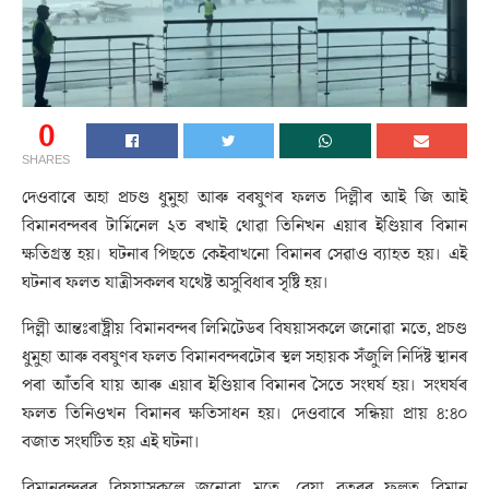
0
SHARES
দেওবাৰে অহা প্ৰচণ্ড ধুমুহা আৰু বৰষুণৰ ফলত দিল্লীৰ আই জি আই
বিমানবন্দৰৰ টাৰ্মিনেল ২ত ৰখাই থোৱা তিনিখন এয়াৰ ইণ্ডিয়াৰ বিমান
ক্ষতিগ্ৰস্ত হয়। ঘটনাৰ পিছতে কেইবাখনো বিমানৰ সেৱাও ব্যাহত হয়। এই
ঘটনাৰ ফলত যাত্ৰীসকলৰ যথেষ্ট অসুবিধাৰ সৃষ্টি হয়।
দিল্লী আন্তঃৰাষ্ট্ৰীয় বিমানবন্দৰ লিমিটেডৰ বিষয়াসকলে জনোৱা মতে, প্ৰচণ্ড
ধুমুহা আৰু বৰষুণৰ ফলত বিমানবন্দৰটোৰ স্থল সহায়ক সঁজুলি নিৰ্দিষ্ট স্থানৰ
পৰা আঁতৰি যায় আৰু এয়াৰ ইণ্ডিয়াৰ বিমানৰ সৈতে সংঘৰ্ষ হয়। সংঘৰ্ষৰ
ফলত তিনিওখন বিমানৰ ক্ষতিসাধন হয়। দেওবাৰে সন্ধিয়া প্ৰায় ৪:৪০
বজাত সংঘটিত হয় এই ঘটনা।
বিমানবন্দৰৰ বিষয়াসকলে জনোৱা মতে, বেয়া বতৰৰ ফলত বিমান