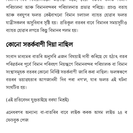
পৰিচালনা আৰু বিমানবন্দৰৰ পৰিচালনাত প্ৰভাৱ পৰিছে। প্ৰচণ্ড বতাহ
আৰু বৰষুণৰ ফলত কেইবাখনো বিমান চলাচল ব্যাহত হোৱাৰ ফলত
যাত্ৰীসকলৰ অসুবিধাৰ সৃষ্টি হয়। প্ৰতিকূল বতৰৰ বাবে বিমানৰ সময়সূচীও
ব্যাহত হোৱাৰ লগতে কিছু বিমানৰ পলম হয়।
কোনো সতৰ্কবাণী দিয়া নাছিল
সংবাদ মাধ্যমৰ বাতৰি অনুসৰি এজন বিষয়াই দাবী কৰিছে যে হঠাৎ বতৰ
পৰিৱৰ্তনৰ পূৰ্বে বিমান পৰিবহণ নিয়ন্ত্ৰণে বিমানবন্দৰ পৰিচালক বা বিমান
সংস্থাসমূহক বতৰৰ কোনো নিৰ্দিষ্ট সতৰ্কবাণী জাৰি কৰা নাছিল। ফলস্বৰূপে
বতৰৰ ভয়াৱহতাৰ আগজাননী দিব পৰা নগ’ল, যাৰ ফলত এই ঘটনা
সংঘটিত হয়।
(এই প্ৰতিবেদন যুগুতাইছে বৰষা মিশ্ৰই)
এনেধৰণৰ অন্যান্য বা-বাতৰিৰ বাবে লাইক কৰক অসম লাইভ ২৪ ৰ
ফেচবুক পেজ