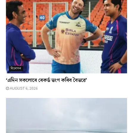
বিনোদন
‘এদিন সকলোৰে ৰেকৰ্ড ভংগ কৰিব বৈভৱে’
AUGUST 6, 2026