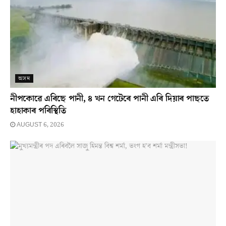
অসম
নীপকোৱে এৰিছে পানী, ৪ খন গেটেৰে পানী এৰি দিয়াৰ পাছতে
হাহাকাৰ পৰিস্থিতি
AUGUST 6, 2026