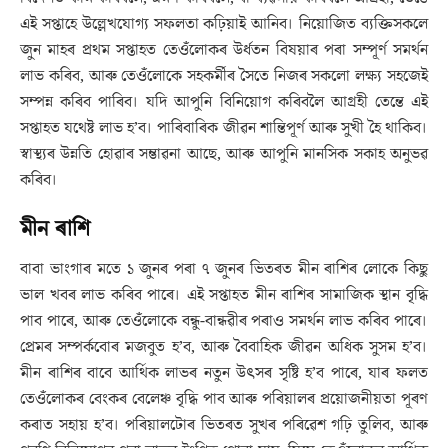
এই সপ্তাহে উল্লেখযোগ্য সফলতা কঢ়িয়াই আনিব। নিয়োজিত ব্যক্তিসকলে
জুন মাহৰ প্ৰথম সপ্তাহত তেওঁলোকৰ উৰ্ধতন বিষয়াৰ পৰা সম্পূৰ্ণ সমৰ্থন
লাভ কৰিব, আৰু তেওঁলোকে সহকৰ্মীৰ সৈতে নিজৰ সকলো লক্ষ্য সহজেই
সম্পন্ন কৰিব পাৰিব। যদি আপুনি বিনিয়োগ কৰিবলৈ আগ্ৰহী তেন্তে এই
সপ্তাহত যথেষ্ট লাভ হ’ব। পাৰিবাৰিক জীৱন শান্তিপূৰ্ণ আৰু সুখী হৈ থাকিব।
স্বাস্থ্যৰ উন্নতি হোৱাৰ সম্ভাৱনা আছে, আৰু আপুনি মানসিক সকাহ অনুভৱ
কৰিব।
মীন ৰাশি
বাবা ভাংগাৰ মতে ১ জুনৰ পৰা ৭ জুনৰ ভিতৰত মীন ৰাশিৰ লোকে কিছু
ভাল খবৰ লাভ কৰিব পাৰে। এই সপ্তাহত মীন ৰাশিৰ সামাজিক স্থান বৃদ্ধি
পাব পাৰে, আৰু তেওঁলোকে বন্ধু-বান্ধৱীৰ পৰাও সমৰ্থন লাভ কৰিব পাৰে।
প্ৰেমৰ সম্পৰ্কবোৰ মজবুত হ’ব, আৰু বৈবাহিক জীৱন অধিক সুসম হ’ব।
মীন ৰাশিৰ বাবে আৰ্থিক লাভৰ নতুন উৎসৰ সৃষ্টি হ’ব পাৰে, যাৰ ফলত
তেওঁলোকৰ বেংকৰ বেলেঞ্চ বৃদ্ধি পাব আৰু পৰিয়ালৰ প্ৰয়োজনীয়তা পূৰণ
কৰাত সহায় হ’ব। পৰিয়ালটোৰ ভিতৰত সুখৰ পৰিৱেশ গঢ়ি তুলিব, আৰু