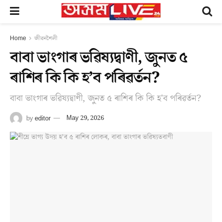
Home
জীৱনশৈলী
বাবা ভাংগাৰ ভৱিষ্যদ্বাণী, জুনত ৫
ৰাশিৰ কি কি হ’ব পৰিৱৰ্তন?
বাবা ভাংগাৰ ভৱিষ্যদ্বাণী, জুনত ৫ ৰাশিৰ কি কি হ'ব পৰিৱৰ্তন?
by
editor
May 29, 2026