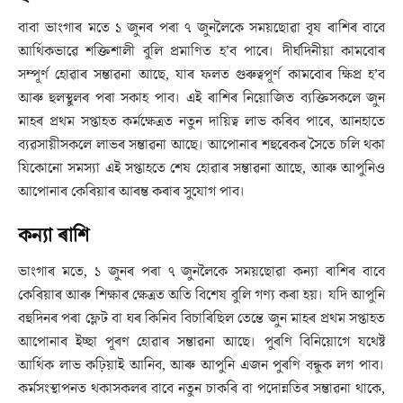
বাবা ভাংগাৰ মতে ১ জুনৰ পৰা ৭ জুনলৈকে সময়ছোৱা বৃষ ৰাশিৰ বাবে
আৰ্থিকভাৱে শক্তিশালী বুলি প্ৰমাণিত হ’ব পাৰে। দীৰ্ঘদিনীয়া কামবোৰ
সম্পূৰ্ণ হোৱাৰ সম্ভাৱনা আছে, যাৰ ফলত গুৰুত্বপূৰ্ণ কামবোৰ ক্ষিপ্ৰ হ’ব
আৰু হুলস্থুলৰ পৰা সকাহ পাব। এই ৰাশিৰ নিয়োজিত ব্যক্তিসকলে জুন
মাহৰ প্ৰথম সপ্তাহত কৰ্মক্ষেত্ৰত নতুন দায়িত্ব লাভ কৰিব পাৰে, আনহাতে
ব্যৱসায়ীসকলে লাভৰ সম্ভাৱনা আছে। আপোনাৰ শহুৰেকৰ সৈতে চলি থকা
যিকোনো সমস্যা এই সপ্তাহতে শেষ হোৱাৰ সম্ভাৱনা আছে, আৰু আপুনিও
আপোনাৰ কেৰিয়াৰ আৰম্ভ কৰাৰ সুযোগ পাব।
কন্যা ৰাশি
ভাংগাৰ মতে, ১ জুনৰ পৰা ৭ জুনলৈকে সময়ছোৱা কন্যা ৰাশিৰ বাবে
কেৰিয়াৰ আৰু শিক্ষাৰ ক্ষেত্ৰত অতি বিশেষ বুলি গণ্য কৰা হয়। যদি আপুনি
বহুদিনৰ পৰা ফ্লেট বা ঘৰ কিনিব বিচাৰিছিল তেন্তে জুন মাহৰ প্ৰথম সপ্তাহত
আপোনাৰ ইচ্ছা পূৰণ হোৱাৰ সম্ভাৱনা আছে। পুৰণি বিনিয়োগে যথেষ্ট
আৰ্থিক লাভ কঢ়িয়াই আনিব, আৰু আপুনি এজন পুৰণি বন্ধুক লগ পাব।
কৰ্মসংস্থাপনত থকাসকলৰ বাবে নতুন চাকৰি বা পদোন্নতিৰ সম্ভাৱনা থাকে,