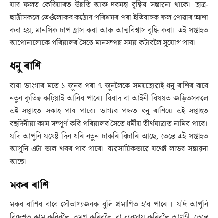
যাৰ ফলত কেৰিয়াৰত উন্নতি আৰু দৰমহা বৃদ্ধিৰ সম্ভাৱনা থাকে। ছাত্ৰ-
ছাত্ৰীসকলে তেওঁলোকৰ কঠোৰ পৰিশ্ৰমৰ পৰা ইতিবাচক ফল পোৱাৰ আশা
কৰা হয়, মানসিক চাপ হ্ৰাস কৰা আৰু আত্মবিশ্বাস বৃদ্ধি কৰা। এই সপ্তাহত
আপোনালোকে পৰিয়ালৰ সৈতে মানসম্পন্ন সময় কটাবলৈ সুযোগ পাব।
ধনু ৰাশি
বাবা ভাংগাৰ মতে ১ জুনৰ পৰা ৭ জুনলৈকে সময়ছোৱাই ধনু ৰাশিৰ বাবে
নতুন কৃতিত্ব কঢ়িয়াই আনিব পাৰে। বিবাদ বা আইনী বিষয়ত জড়িতসকলে
এই সপ্তাহত সকাহ পাব পাৰে। ভাগ্যৰ পক্ষত ধনু ৰাশিয়ে এই সপ্তাহত
বহুদিনীয়া কাম সম্পূৰ্ণ কৰি পৰিয়ালৰ সৈতে ধৰ্মীয় তীৰ্থযাত্ৰাত নামিব পাৰে।
যদি আপুনি যথেষ্ট দিন ধৰি নতুন চাকৰি বিচাৰি আছে, তেন্তে এই সপ্তাহত
আপুনি এটা ভাল খবৰ পাব পাৰে। ব্যৱসায়িকভাৱে যথেষ্ট লাভৰ সম্ভাৱনা
আছে।
মকৰ ৰাশি
মকৰ ৰাশিৰ বাবে সৌভাগ্যজনক বুলি প্ৰমাণিত হ’ব পাৰে । যদি আপুনি
বিদেশত কাম কৰিবলৈ, ভ্ৰমণ কৰিবলৈ, বা ব্যৱসায় কৰিবলৈ আগ্ৰহী, তেন্তে