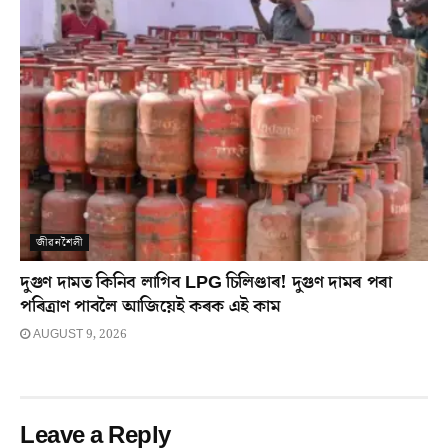
জীৱনশৈলী
দুগুণ দামত কিনিব লাগিব LPG চিলিণ্ডাৰ! দুগুণ দামৰ পৰা
পৰিত্ৰাণ পাবলৈ আজিয়েই কৰক এই কাম
AUGUST 9, 2026
Leave a Reply