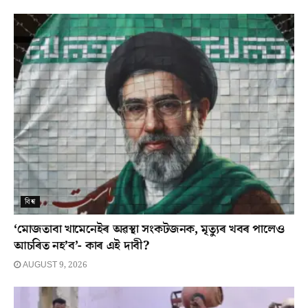
বিশ্ব
‘মোজতাবা খামেনেইৰ অৱস্থা সংকটজনক, মৃত্যুৰ খবৰ পালেও
আচৰিত নহ’ব’- কাৰ এই দাবী?
AUGUST 9, 2026