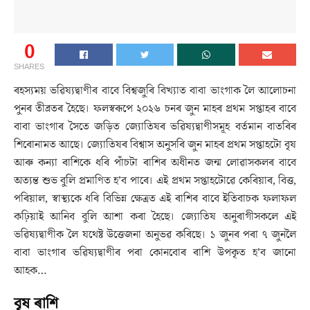
0
SHARES
ৰহস্যময় ভৱিষ্যদ্বাণীৰ বাবে বিশ্বজুৰি বিখ্যাত বাবা ভাংগাক লৈ আলোচনা
পুনৰ তীব্ৰতৰ হৈছে। ফলস্বৰূপে ২০২৬ চনৰ জুন মাহৰ প্ৰথম সপ্তাহৰ বাবে
বাবা ভাংগাৰ সৈতে জড়িত জ্যোতিষৰ ভৱিষ্যদ্বাণীসমূহ বৰ্তমান বাতৰিৰ
শিৰোনামত আছে। জ্যোতিষৰ বিশ্বাস অনুসৰি জুন মাহৰ প্ৰথম সপ্তাহটো বৃষ
আৰু কন্যা ৰাশিকে ধৰি পাঁচটা ৰাশিৰ অধীনত জন্ম লোৱাসকলৰ বাবে
অত্যন্ত শুভ বুলি প্ৰমাণিত হ’ব পাৰে। এই প্ৰথম সপ্তাহটোৱে কেৰিয়াৰ, বিত্ত,
পৰিয়াল, স্বাস্থ্যকে ধৰি বিভিন্ন ক্ষেত্ৰত এই ৰাশিৰ বাবে ইতিবাচক ফলাফল
কঢ়িয়াই আনিব বুলি আশা কৰা হৈছে। জ্যোতিষ অনুৰাগীসকলে এই
ভৱিষ্যদ্বাণীক লৈ যথেষ্ট উত্তেজনা অনুভৱ কৰিছে। ১ জুনৰ পৰা ৭ জুনলৈ
বাবা ভাংগাৰ ভৱিষ্যদ্বাণীৰ পৰা কোনবোৰ ৰাশি উপকৃত হ’ব জানো
আহক…
বৃষ ৰাশি