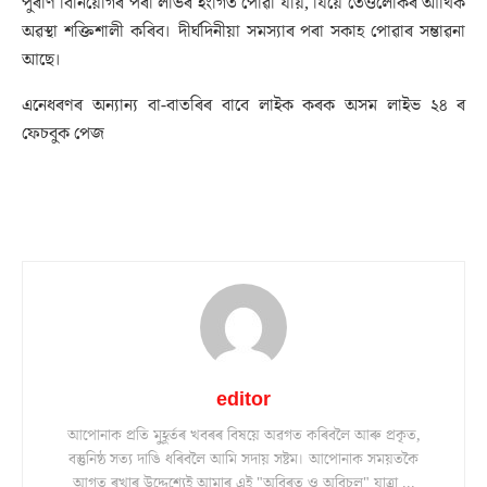
পুৰণি বিনিয়োগৰ পৰা লাভৰ ইংগিত পোৱা যায়, যিয়ে তেওঁলোকৰ আৰ্থিক
অৱস্থা শক্তিশালী কৰিব। দীৰ্ঘদিনীয়া সমস্যাৰ পৰা সকাহ পোৱাৰ সম্ভাৱনা
আছে।
এনেধৰণৰ অন্যান্য বা-বাতৰিৰ বাবে লাইক কৰক অসম লাইভ ২৪ ৰ
ফেচবুক পেজ
editor
আপোনাক প্ৰতি মুহূৰ্তৰ খবৰৰ বিষয়ে অৱগত কৰিবলৈ আৰু প্ৰকৃত,
বস্তুনিষ্ঠ সত্য দাঙি ধৰিবলৈ আমি সদায় সষ্টম। আপোনাক সময়তকৈ
আগত ৰখাৰ উদ্দেশ্যেই আমাৰ এই "অবিৰত ও অবিচল" যাত্ৰা ...