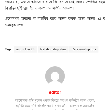
কেতিয়াবা, এজনে আনজনৰ বাবে কি বিচাৰে সেই বিষয়ে সম্পৰ্কত বহুত
বিভ্ৰান্তিৰ সৃষ্টি হয়। ইয়াৰ কাৰণ হ’ল সংগীৰ আচৰণ।
এনেধৰণৰ অন্যান্য বা-বাতৰিৰ বাবে লাইক কৰক অসম লাইভ ২৪ ৰ
ফেচবুক পেজ
Tags:
asom live 24
Relationship idea
Relationship tips
editor
আপোনাক প্ৰতি মুহূৰ্তৰ খবৰৰ বিষয়ে অৱগত কৰিবলৈ আৰু প্ৰকৃত,
বস্তুনিষ্ঠ সত্য দাঙি ধৰিবলৈ আমি সদায় সষ্টম। আপোনাক সময়তকৈ