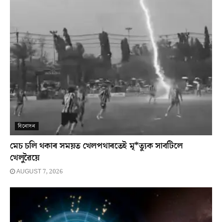
বিনোদন
মেচ চলি থকাৰ সময়ত খেলপথাৰতেই মৃ*ত্যুক সাবটিলে
খেলুৱৈয়ে
AUGUST 7, 2026