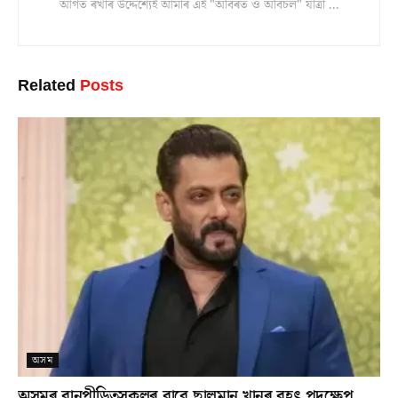
আগত ৰখাৰ উদ্দেশ্যেই আমাৰ এই "অবিৰত ও অবিচল" যাত্ৰা ...
Related
Posts
অসম
অসমৰ বানপীড়িতসকলৰ বাবে ছালমান খানৰ বৃহৎ পদক্ষেপ