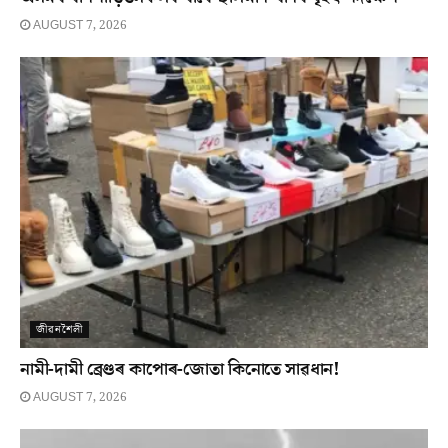
AUGUST 7, 2026
জীৱনশৈলী
নামী-দামী ব্ৰেণ্ডৰ কাপোৰ-জোতা কিনোতে সাৱধান!
AUGUST 7, 2026