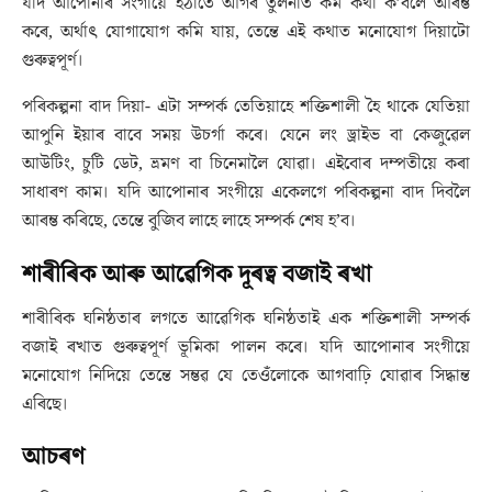
যদি আপোনাৰ সংগীয়ে হঠাতে আগৰ তুলনাত কম কথা ক’বলৈ আৰম্ভ
কৰে, অৰ্থাৎ যোগাযোগ কমি যায়, তেন্তে এই কথাত মনোযোগ দিয়াটো
গুৰুত্বপূৰ্ণ।
পৰিকল্পনা বাদ দিয়া- এটা সম্পৰ্ক তেতিয়াহে শক্তিশালী হৈ থাকে যেতিয়া
আপুনি ইয়াৰ বাবে সময় উচৰ্গা কৰে। যেনে লং ড্ৰাইভ বা কেজুৱেল
আউটিং, চুটি ডেট, ভ্ৰমণ বা চিনেমালৈ যোৱা। এইবোৰ দম্পতীয়ে কৰা
সাধাৰণ কাম। যদি আপোনাৰ সংগীয়ে একেলগে পৰিকল্পনা বাদ দিবলৈ
আৰম্ভ কৰিছে, তেন্তে বুজিব লাহে লাহে সম্পৰ্ক শেষ হ’ব।
শাৰীৰিক আৰু আৱেগিক দূৰত্ব বজাই ৰখা
শাৰীৰিক ঘনিষ্ঠতাৰ লগতে আৱেগিক ঘনিষ্ঠতাই এক শক্তিশালী সম্পৰ্ক
বজাই ৰখাত গুৰুত্বপূৰ্ণ ভূমিকা পালন কৰে। যদি আপোনাৰ সংগীয়ে
মনোযোগ নিদিয়ে তেন্তে সম্ভৱ যে তেওঁলোকে আগবাঢ়ি যোৱাৰ সিদ্ধান্ত
এৰিছে।
আচৰণ