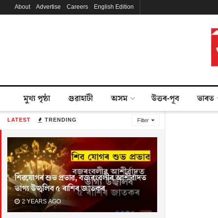
About
Advertise
Careers
English Edition
মুখ্য পৃষ্ঠা
গুৱাহাটী
অসম
উত্তৰ-পূব
ভাৰত
LATEST
TRENDING
Filter
শিৱযোগৰ শুভ প্ৰভাৱ, বজৰংবলীৰ আশীৰ্বাদত
ভাগ্য উজ্বলিব ৫ ৰাশিৰ জাতকৰ
2 YEARS AGO