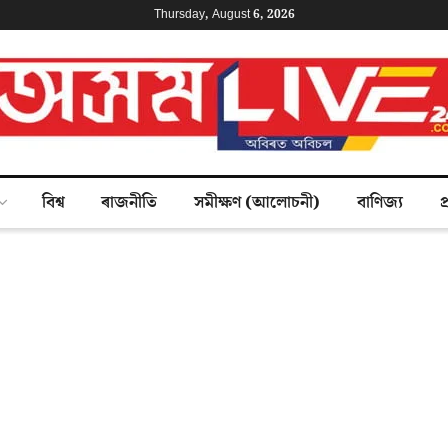
Thursday, August 6, 2026
বিশ্ব
ৰাজনীতি
সমীক্ষণ (আলোচনী)
বাণিজ্য
প