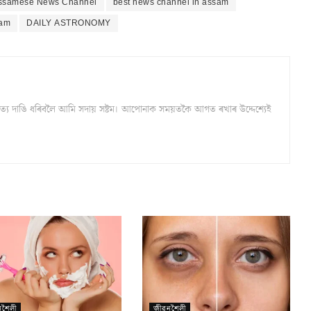
Assamese News Channel
best news channel in assam
sam
DAILY ASTRONOMY
্ঠ সত্য দাঙি ধৰিবলৈ আমি সদায় সষ্টম। আপোনাক সময়তকৈ আগত ৰখাৰ উদ্দেশ্যেই
নশৈলী
জীৱনশৈলী