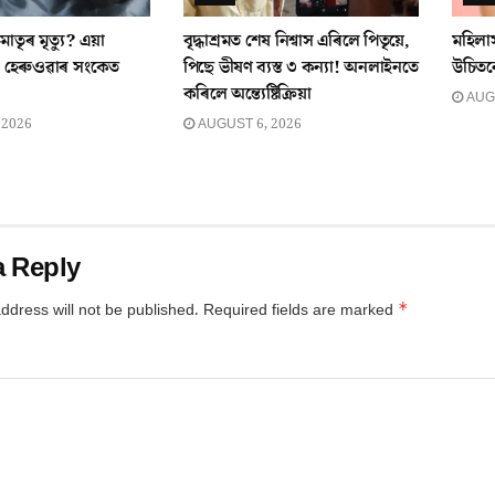
াতৃৰ মৃত্যু? এয়া
বৃদ্ধাশ্ৰমত শেষ নিশ্বাস এৰিলে পিতৃয়ে,
মহিলা
েৰুওৱাৰ সংকেত
পিছে ভীষণ ব্যস্ত ৩ কন্যা! অনলাইনতে
উচিতন
কৰিলে অন্ত্যেষ্টিক্ৰিয়া
AUGU
 2026
AUGUST 6, 2026
a Reply
*
ddress will not be published.
Required fields are marked
*