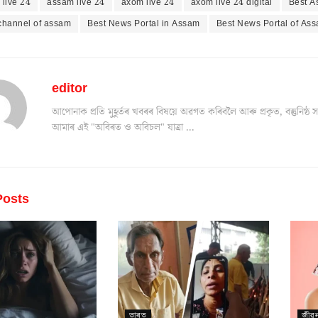
live 24
assam live 24
axom live 24
axom live 24 digital
Best 
channel of assam
Best News Portal in Assam
Best News Portal of As
editor
আপোনাক প্ৰতি মুহূৰ্তৰ খবৰৰ বিষয়ে অৱগত কৰিবলৈ আৰু প্ৰকৃত, বস্তুনিষ
আমাৰ এই "অবিৰত ও অবিচল" যাত্ৰা ...
osts
ভাৰত
জীৱ