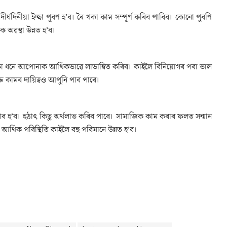
ঘদিনীয়া ইচ্ছা পূৰণ হ’ব। ৰৈ থকা কাম সম্পূৰ্ণ কৰিব পাৰিব। কোনো পুৰণি
অৱস্থা উন্নত হ’ব।
কা ধনে আপোনাক আৰ্থিকভাৱে লাভাম্বিত কৰিব। কাইলৈ বিনিয়োগৰ পৰা ভাল
ত কামৰ দায়িত্বও আপুনি পাব পাৰে।
াৰ হ’ব। হঠাৎ কিছু অৰ্থলাভ কৰিব পাৰে। সামাজিক কাম কৰাৰ ফলত সন্মান
্থিক পৰিস্থিতি কাইলৈ বহু পৰিমানে উন্নত হ’ব।