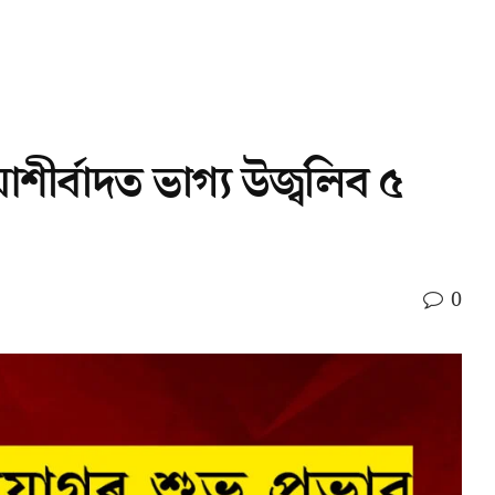
ীৰ্বাদত ভাগ্য উজ্বলিব ৫
0