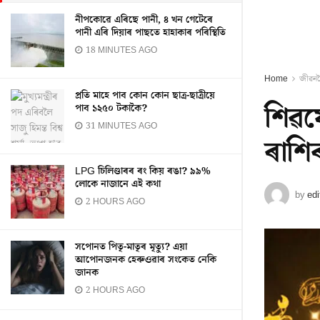
নীপকোৱে এৰিছে পানী, ৪ খন গেটেৰে
পানী এৰি দিয়াৰ পাছতে হাহাকাৰ পৰিস্থিতি
18 MINUTES AGO
Home
জীৱন
প্ৰতি মাহে পাব কোন কোন ছাত্ৰ-ছাত্ৰীয়ে
শিৱয
পাব ১২৫০ টকাকৈ?
31 MINUTES AGO
ৰাশ
LPG চিলিণ্ডাৰৰ ৰং কিয় ৰঙা? ৯৯%
লোকে নাজানে এই কথা
by
edi
2 HOURS AGO
সপোনত পিতৃ-মাতৃৰ মৃত্যু? এয়া
আপোনজনক হেৰুওৱাৰ সংকেত নেকি
জানক
2 HOURS AGO