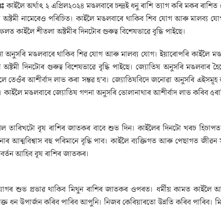
৪ঃ
কাইলৈ অৰ্থাৎ ২ এপ্ৰিল২০২৪ মঙলবাৰে চন্দ্ৰই ধনু ৰাশি ত্যাগ কৰি মকৰ ৰাশিত
 অষ্টমী নামেৰেও পৰিচিত। কাইলৈ মঙলবাৰে থাকিব শিব যোগ আৰু মালব্য যোগ। ই
 ফলত কাইলৈ শীতলা অষ্টমীৰ দিনটোৰ গুৰুত্ব বিশেষভাৱে বৃদ্ধি পাইছে।
 অনুসৰি মঙলবাৰে থাকিব শিৱ যোগ আৰু মালব্য যোগ। ইয়াৰোপৰি কাইলৈ মঙলবাৰে 
 অষ্টমী দিনটোৰ গুৰুত্ব বিশেষভাৱে বৃদ্ধি পাইছে। জ্যোতিষ অনুসৰি মঙলবাৰ 
ে তেওঁৰ আশীৰ্বাদ লাভ কৰা সম্ভৱ হ’ব। জ্যোতিষবিদে জনোৱা অনুসৰি এইসমূ
 কাইলৈ মঙলবাৰে জ্যোতিষ গণনা অনুসৰি ভোলানাথাৰ আশীৰ্বাদ লাভ কৰিব ৫ৰ
ৰিল তাৰিখটো বৃষ ৰাশিৰ জাতকৰ বাবে শুভ দিন। কাইলৈৰ দিনটো খৰচ হিচাপ
 আত্মবিশ্বাস বহু পৰিমানে বৃদ্ধি পাব। কাইলৈ ব্যক্তিগত আৰু পেছাগত জীৱন সং
িবৰ্তন আহিব বৃষ ৰাশিৰ জাতকৰ।
োগৰ শুভ প্ৰভাৱ থাকিব মিথুন ৰাশিৰ জাতকৰ ওপৰত। ধৰ্মীয় কামত কাইলৈ আগ্ৰহ
ক্ত ধন উপাৰ্জন কৰিব পাৰিব আপুনি। নিজৰ কেৰিয়াৰতো উন্নতি কৰিব পাৰিব। 