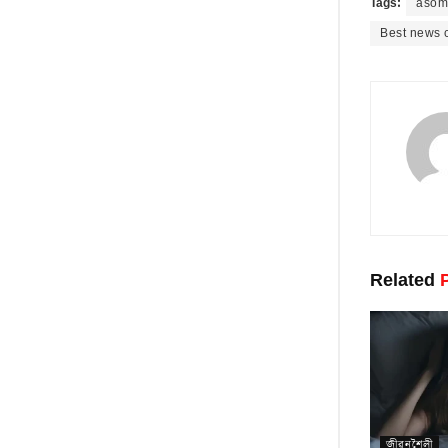
Tags:
asom 
Best news 
Related
P
জীৱনশৈলী