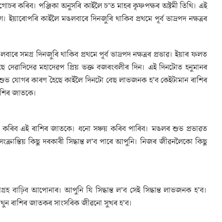
 গোচৰ কৰিব। পঞ্জিকা অনুসৰি কাইলৈ চ’ত মাহৰ কৃষ্ণপক্ষৰ অষ্টমী তিথি। এই
য়াৰোপৰি কাইলৈ মঙলবাৰে দিনজুৰি থাকিব প্রথমে পূৰ্ব ভাদ্ৰপদ নক্ষত্ৰৰ
সমগ্ৰ দিনজুৰি থাকিব প্ৰথমে পূৰ্ব ভাদ্ৰপদ নক্ষত্ৰৰ প্ৰভাৱ। ইয়াৰ ফলত
হৈছে দেৱাদিদেৱ মহাদেৱপ প্ৰিয় ভক্ত বজৰংবলীৰ দিন। এই দিনটোত হনুমানৰ
হ শুভ যোগৰ কাৰণ হৈছে কাইলৈ দিনটো বেছ লাভজনক হ’ব কেইটামান ৰাশিৰ
াশিৰ জাতকে।
ত কৰিব এই ৰাশিৰ জাতকে। ধনো সঞ্চয় কৰিব পাৰিব। মঙলৰ শুভ প্ৰভাৱত
ক্ৰান্তিয় কিছু দৰকাৰী সিদ্ধান্ত ল’ব পাৰে আপুনি। নিজৰ জীৱনলৈকো কিছু
 বাঢ়িব আপোনাৰ। আপুনি যি সিদ্ধান্ত ল’ব সেই সিদ্ধান্ত লাভজনক হ’ব।
মিথুন ৰাশিৰ জাতকৰ সাংসৰিক জীৱনো সুখৰ হ’ব।