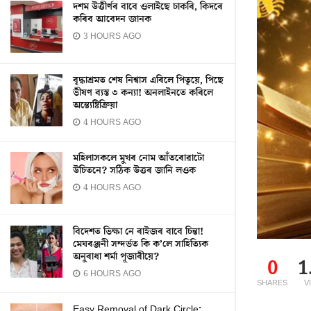
দশম উত্তীৰ্ণৰ বাবে ওলাইছে চাকৰি, কিদৰে
কৰিব আবেদন জানক
3 HOURS AGO
বৃদ্ধাশ্ৰমত শেষ নিশ্বাস এৰিলে পিতৃয়ে, পিছে
ভীষণ ব্যস্ত ৩ কন্যা! অনলাইনতে কৰিলে
অন্ত্যেষ্টিক্ৰিয়া
4 HOURS AGO
মহিলাসকলে মুখৰ নোম আঁতৰোৱাটো
উচিতনে? সঠিক উত্তৰ জানি লওক
4 HOURS AGO
বিদেশত ভিক্ষা নে ৰাইজৰ বাবে চিন্তা!
মেঘৰঞ্জনী সন্দৰ্ভত কি ক’লে সাহিত্যিক
অনুৰাধা শৰ্মা পূজাৰীয়ে?
0
1
6 HOURS AGO
SHARES
V
Easy Removal of Dark Circle: