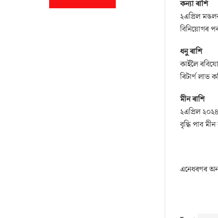
কন্যা ৰাশি
২এপ্ৰিল মঙলব
বিনিয়োগৰ পৰা
ধনু ৰাশি
কাইলৈ ৰবিযো
ৰিটাৰ্ণ লাভ 
মীন ৰাশি
২এপ্ৰিল ২০২
বৃদ্ধি পাব ম
এনেধৰণৰ অন্