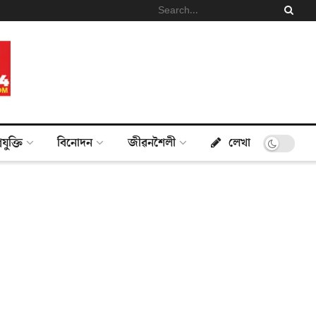
্ৰযুক্তি
বিনোদন
জীৱনশৈলী
লেখা