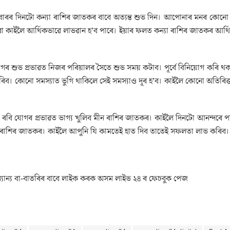
াৰৰ দিনটো কন্যা ৰাশিৰ জাতকৰ বাবে অত্যন্ত শুভ দিন। আপোনাৰ মনৰ কোনো দীৰ্
 কাইলৈ আৰ্থিকভাৱে লাভৱান হ’ব পাৰে। ইয়াৰ ফলত কন্যা ৰাশিৰ জাতকৰ আৰ্থিক 
গৰ শুভ প্ৰভাৱত নিজৰ পৰিয়ালৰ সৈতে শুভ সময় কটাব। পূৰ্বে বিনিয়োগ কৰি থ
কৰিব। কোনো সমস্যাত ভুগি থাকিলে সেই সমস্যাও দূৰ হ’ব। কাইলৈ কোনো অতিৰিক্
৪ ৰবি যোগৰ প্ৰভাৱত ভাগ্য খুলিব মীন ৰাশিৰ জাতকৰ। কাইলৈ দিনটো আনন্দৰে প
ীন ৰাশিৰ জাতকৰ। কাইলৈ আপুনি যি কামতেই হাত দিব তাতেই সফলতা লাভ কৰিব। আৰ
যান্য বা-বাতৰিৰ বাবে লাইক কৰক অসম লাইভ ২৪ ৰ ফেচবুক পেজ