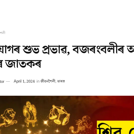
শৈলী
োগৰ শুভ প্ৰভাৱ, বজৰংবলীৰ আশ
িৰ জাতকৰ
tor
April 1, 2024
in
জীৱনশৈলী
,
ভাৰত