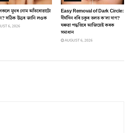
সকলে মুখৰ নোম আঁতৰোৱাটো
Easy Removal of Dark Circle:
ে? সঠিক উত্তৰ জানি লওক
দীৰ্ঘদিন ধৰি চকুৰ তলত ক’লা দাগ?
ঘৰুৱা পদ্ধতিৰে আজিয়েই কৰক
ST 6, 2026
সমাধান
AUGUST 6, 2026