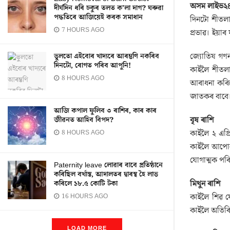
অসম লাইভ২
দীৰ্ঘদিন ধৰি চকুৰ তলত ক’লা দাগ? ঘৰুৱা
পদ্ধতিৰে আজিয়েই কৰক সমাধান
দিনটো শীতলা
7 HOURS AGO
প্ৰভাৱ। ইয়াৰ
জ্যোতিষ গণনা
ভুলতো এইবোৰ খাদ্যৰে আৰম্ভণি নকৰিব
দিনটো, ৰোগত পৰিব আপুনি!
কাইলৈ শীতলা
8 HOURS AGO
আৰাধনা কৰিল
জাতকৰ বাবে।
আজি কপাল ফুলিব ৩ ৰাশিৰ, কাৰ কাৰ
বৃষ ৰাশি
জীৱনত আহিব বিপদ?
কাইলৈ ২ এপ্
8 HOURS AGO
কাইলৈ আপোনাৰ
যোগাত্মক পৰ
Paternity leave লোৱাৰ বাবে প্ৰতিষ্ঠানে
কৰিছিল বৰ্খাস্ত, আদালতৰ দ্বাৰস্থ হৈ লাভ
মিথুন ৰাশি
কৰিলে ১৮.৫ কোটি টকা
কাইলৈ শিৱ য
16 HOURS AGO
কাইলৈ অতিৰি
LOAD MORE