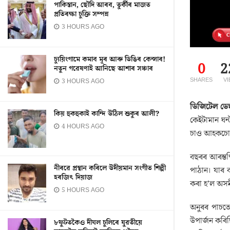
পাকিস্তান, ছৌদি আৰব, তুৰ্কীৰ মাজত
প্ৰতিৰক্ষা চুক্তি সম্পন্ন
3 HOURS AGO
চ্যুয়িংগামে কমাব মূৰ আৰু ডিঙিৰ কেন্সাৰ!
0
2
নতুন গৱেষণাই আনিছে আশাৰ সঞ্চাৰ
SHARES
V
3 HOURS AGO
ডিজিটেল ডেস
কিয় হুকহুকাই কান্দি উঠিল শুকুৰ আলী?
কেইটামান ঘন
4 HOURS AGO
চাও আহকচো
বছৰৰ আৰম্ভণি
নীৰৱে প্ৰস্থান কৰিলে উদীয়মান সংগীত শিল্পী
পাঠান। যাৰ 
হৰজিৎ দিয়াজ
কৰা হ’ল অসম
5 HOURS AGO
অনুৰৰ পাচতে
উপাৰ্জন কৰিছ
৮ফুটতকৈও দীঘল চুলিৰে যুৱতীয়ে