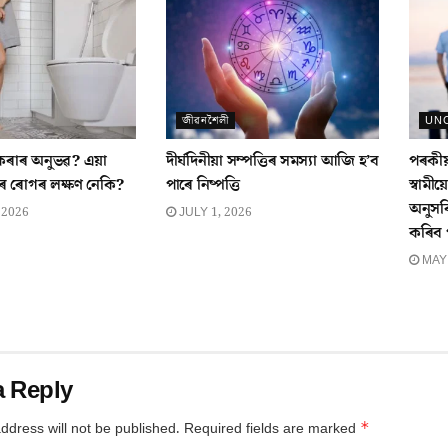
জীৱনশৈলী
UN
কৰাৰ অনুভৱ? এয়া
দীৰ্ঘদিনীয়া সম্পত্তিৰ সমস্যা আজি হ’ব
পৰকীয়
ৰ ৰোগৰ লক্ষণ নেকি?
পাৰে নিষ্পত্তি
স্বামী
অনুসৰ
 2026
JULY 1, 2026
কৰিব প
MAY 
a Reply
*
ddress will not be published.
Required fields are marked