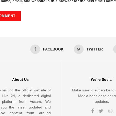
name, email, and website in this browser for the next time I com
FACEBOOK
TWITTER
About Us
We’re Social
 visiting the official website of
Make sure to subscribe to 
Live 24, a dedicated digital
Media handles to get r
 platform from Assam. We
updates.
 you the latest, updated and
usive content from around