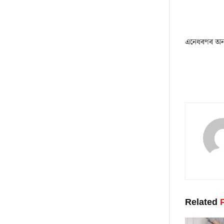
এনেধৰণৰ অন্
Related
P