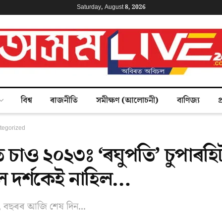
Saturday, August 8, 2026
বিশ্ব
ৰাজনীতি
সমীক্ষণ (আলোচনী)
বাণিজ্য
প
tegorized
 চাও ২০২৩ঃ ‘ৰঘুপতি’ চুপাৰহিট
ৈ দৰ্শকেই নাহিল…
ৰ, বছৰৰ আজি শেষ দিন...