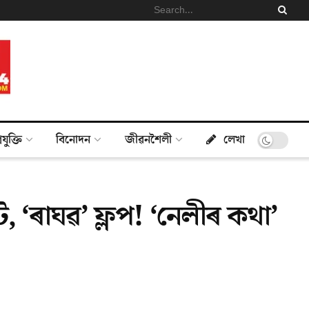
্ৰযুক্তি
বিনোদন
জীৱনশৈলী
লেখা
, ‘ৰাঘৱ’ ফ্লপ! ‘নেলীৰ কথা’