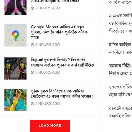
ভাৰতলৈ কঢ়িয়াই আনিলে গৌৰৱ
আছিল দৰ্শকে
5 HOURS AGO
২০২৩ৰ সৰ্বা
বহু বিৰতিৰ ম
Google Mapsত আহিল এই নতুন
গীতটোৱে সকল
সুবিধা, ভ্ৰমণ হৈ পৰিব পূৰ্বতকৈ অধিক
সহজ
চৰ্চিত আছিল
6 HOURS AGO
নকৰিলে। একা
কিয় এই দুখ লগা বিপৰ্যয়? বিশ্বকাপৰ
যোগ্যতা অৰ্জনত পুনৰবাৰ ব্যৰ্থ ৱেষ্ট ইণ্ডিজ
মমতাৰ চিঠি
।
7 HOURS AGO
নিৰ্মাণ হোৱা
২০২৩ৰ চৰ্চ
সুঠাম যুৱক বিচাৰিছে নেকি আমিষা
হোৱা ছবিখন 
পেটেলে? ৫১ বছৰ বয়সত কৰিব সংসাৰ!
9 HOURS AGO
বছৰটোৰ একে
বৰুৱাই পৰিচা
LOAD MORE