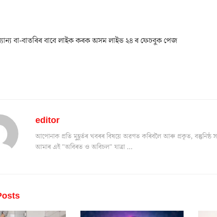
যান্য বা-বাতৰিৰ বাবে লাইক কৰক অসম লাইভ ২৪ ৰ ফেচবুক পেজ
editor
আপোনাক প্ৰতি মুহূৰ্তৰ খবৰৰ বিষয়ে অৱগত কৰিবলৈ আৰু প্ৰকৃত, বস্তুনিষ
আমাৰ এই "অবিৰত ও অবিচল" যাত্ৰা ...
osts