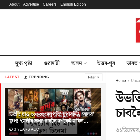
About
Advertise
Careers
English Edition
মুখ্য পৃষ্ঠা
গুৱাহাটী
অসম
উত্তৰ-পূব
ভাৰত
LATEST
TRENDING
Filter
Home
Unca
উভতি
চাবল
উভতি চাও ২০২৩ঃ ‘ৰঘুপতি’ চুপাৰহিট, ‘ৰাঘৱ’
ফ্লপ! ‘নেলীৰ কথা’ চাবলৈ দৰ্শকেই নাহিল…
৩১ডিচেম্ব
3 YEARS AGO