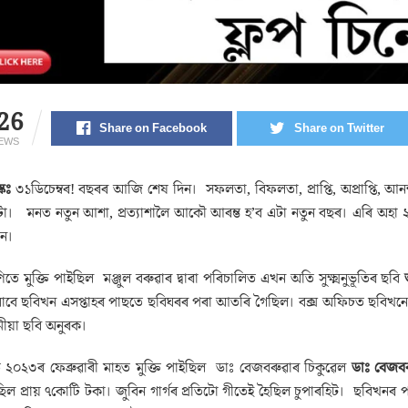
26
Share on Facebook
Share on Twitter
IEWS
্কঃ
৩১ডিচেম্বৰ! বছৰৰ আজি শেষ দিন। সফলতা, বিফলতা, প্ৰাপ্তি, অপ্ৰাপ্তি, আ
্টা। মনত নতুন আশা, প্ৰত্যাশালৈ আকৌ আৰম্ভ হ’ব এটা নতুন বছৰ। এৰি অ
ন।
তে মুক্তি পাইছিল মঞ্জুল বৰুৱাৰ দ্বাৰা পৰিচালিত এখন অতি সুক্ষ্মনুভূতিৰ ছবি
বাবে ছবিখন এসপ্তাহৰ পাছতে ছবিঘৰৰ পৰা আতৰি গৈছিল। বক্স অফিচত ছবিখনে ব
ীয়া ছবি অনুৰক।
 ২০২৩ৰ ফেব্ৰুৱাৰী মাহত মুক্তি পাইছিল ডাঃ বেজবৰুৱাৰ চিকুৱেল
ডাঃ বেজব
িল প্ৰায় ৭কোটি টকা। জুবিন গাৰ্গৰ প্ৰতিটো গীতেই হৈছিল চুপাৰহিট। ছবিখনৰ