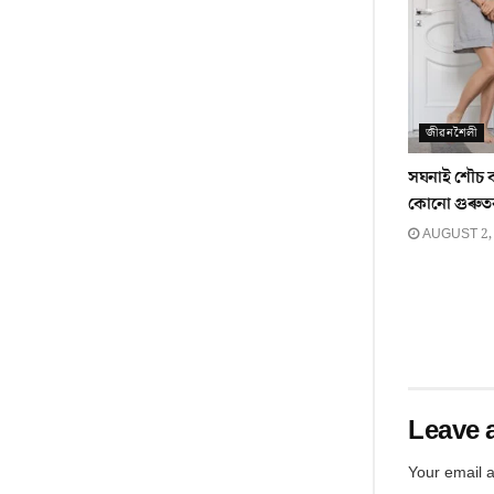
জীৱনশৈলী
সঘনাই শৌচ 
কোনো গুৰুত
AUGUST 2,
Leave 
Your email a