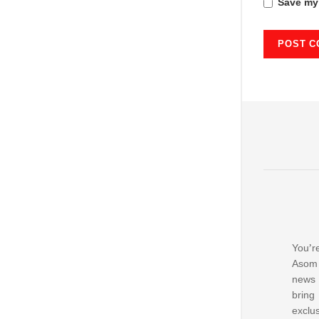
Save my 
You’re
Asom 
news
bring
excl