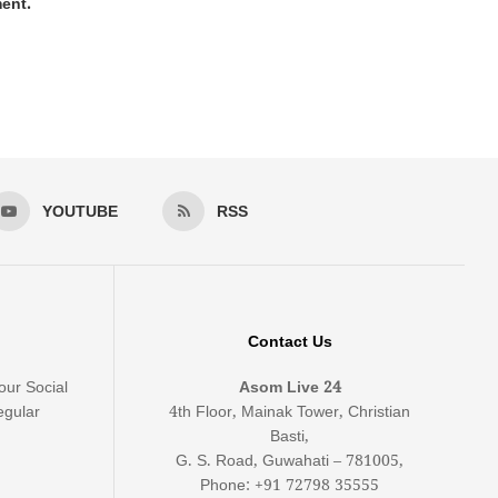
ment.
YOUTUBE
RSS
Contact Us
our Social
Asom Live 24
egular
4th Floor, Mainak Tower, Christian
Basti,
G. S. Road, Guwahati – 781005,
Phone: +91 72798 35555