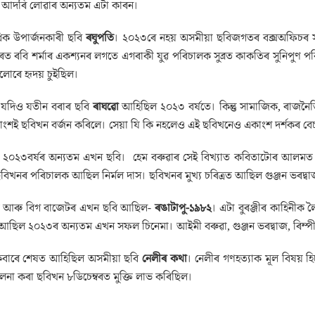
 আদৰি লোৱাৰ অন্যতম এটা কাৰন।
ধিক উপাৰ্জনকাৰী ছবি
ৰঘুপতি
। ২০২৩ৰে নহয় অসমীয়া ছবিজগতৰ বক্সঅফিচৰ সক
ূৰত ৰবি শৰ্মাৰ একশ্যনৰ লগতে এগৰাকী যুৱ পৰিচালক সুব্ৰত কাকতিৰ সুনিপুণ পৰ
োৰে হৃদয় চুইছিল।
 যদিও যতীন বৰাৰ ছবি
ৰাঘৱো
আহিছিল ২০২৩ বৰ্ষতে। কিন্তু সামাজিক, ৰাজনৈতি
ংশই ছবিখন বৰ্জন কৰিলে। সেয়া যি কি নহলেও এই ছবিখনেও একাংশ দৰ্শকৰ ব
 ২০২৩বৰ্ষৰ অন্যতম এখন ছবি। হেম বৰুৱাৰ সেই বিখ্যাত কবিতাটোৰ আলমত নি
 ছবিখনৰ পৰিচালক আছিল নিৰ্মল দাস। ছবিখনৰ মুখ্য চৰিত্ৰত আছিল গুঞ্জন ভৰদ্ব
িত আৰু বিগ বাজেটৰ এখন ছবি আছিল-
ৰঙাটাপু-১৯৮২
। এটা বুৰঞ্জীৰ কাহিনীক 
আছিল ২০২৩ৰ অন্যতম এখন সফল চিনেমা। আইমী বৰুৱা, গুঞ্জন ভৰদ্বাজ, ৰিম্পী
বাৰে শেষত আহিছিল অসমীয়া ছবি
নেলীৰ কথা
। নেলীৰ গণহত্যাক মূল বিষয় হি
লনা কৰা ছবিখন ৮ডিচেম্বৰত মুক্তি লাভ কৰিছিল।