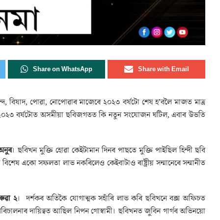
Share on WhatsApp
Share with Email
নন্দ, বিষাদ, পোৱা, নোপোৱাৰ মাজেৰে ২০২৩ বৰ্ষটো শেষ হ’বলৈ মাজত মাত্ৰ
হা ২০২৩ বৰ্ষটোত অসমীয়া ছবিজগতত কি নতুন সংযোজন ঘটিল, এবাৰ উভতি
অনুৰ
। ছবিখন মুক্তি হোৱা কেইটামান দিনৰ পাছতে মুক্তি পাইছিল হিন্দী ছবি
িশেষ একো সফলতা লাভ নকৰিলেও কেইবাটাও ৰাষ্ট্ৰীয় সন্মানেৰে সন্মানীত
ৰুৱা ২
। দৰ্শকৰ অতিকৈ যোগাত্মক সহাঁৰি লাভ কৰি ছবিখনে বক্স অফিচত
 পৰিচালনাৰ দায়িত্বত আছিল নিপন গোস্বামী। ছবিখনত জুবিন গাৰ্গৰ অভিনয়ো