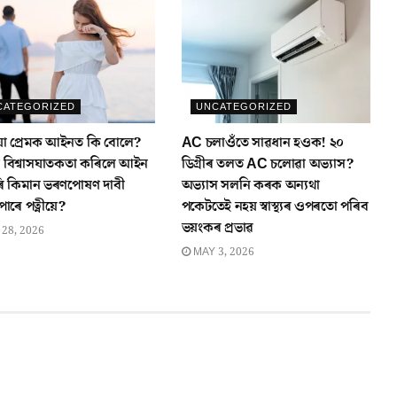
CATEGORIZED
UNCATEGORIZED
া প্ৰেমক আইনত কি বোলে?
AC চলাওঁতে সাৱধান হওক! ২০
য়ে বিশ্বাসঘাতকতা কৰিলে আইন
ডিগ্ৰীৰ তলত AC চলোৱা অভ্যাস?
ি কিমান ভৰণপোষণ দাবী
অভ্যাস সলনি কৰক অন্যথা
াৰে পত্নীয়ে?
পকেটতেই নহয় স্বাস্থ্যৰ ওপৰতো পৰিব
ভয়ংকৰ প্ৰভাৱ
28, 2026
MAY 3, 2026