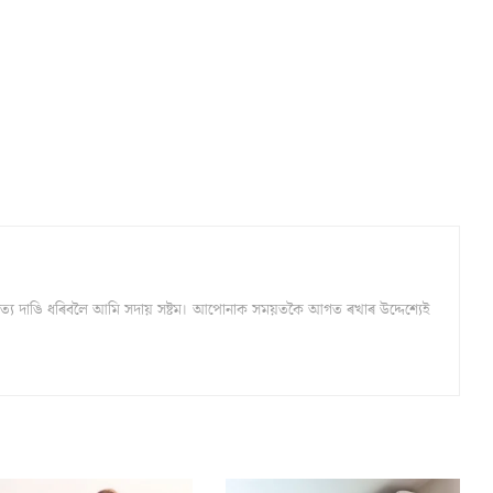
্ঠ সত্য দাঙি ধৰিবলৈ আমি সদায় সষ্টম। আপোনাক সময়তকৈ আগত ৰখাৰ উদ্দেশ্যেই