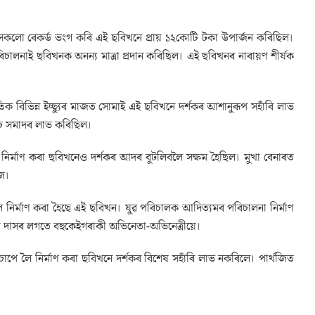
লো ৰেকৰ্ড ভংগ কৰি এই ছবিখনে প্ৰায় ১২কোটি টকা উপাৰ্জন কৰিছিল।
িচালনাই ছবিখনক অনন্য মাত্ৰা প্ৰদান কৰিছিল। এই ছবিখনৰ নাৰায়ণ শীৰ্ষক
ক বিভিন্ন ইচ্ছ্যুৰ মাজত সোমাই এই ছবিখনে দৰ্শকৰ আশানুৰূপ সহাঁৰি লাভ
েচ সমাদৰ লাভ কৰিছিল।
ৰ্মাণ কৰা ছবিখনেও দৰ্শকৰ আদৰ বুটলিবলৈ সক্ষম হৈছিল। মুখা বেনাৰত
াজ।
লৈ নিৰ্মাণ কৰা হৈছে এই ছবিখন। যুৱ পৰিচালক আদিত্যমৰ পৰিচালনা নিৰ্মাণ
 দাসৰ লগতে বহুকেইগৰাকী অভিনেতা-অভিনেত্ৰীয়ে।
চাপে লৈ নিৰ্মাণ কৰা ছবিখনে দৰ্শকৰ বিশেষ সহাঁৰি লাভ নকৰিলে। পাৰ্থজিত