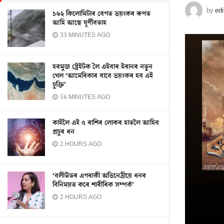
by
edi
১৬২ কিলোমিটাৰ বেগত ভয়ংকৰ ৰূপত
আহি আছে ঘূৰ্ণীবতাহ
33 MINUTES AGO
হৰমুজ ষ্ট্ৰেইটক লৈ এইবাৰ ইৰানৰ নতুন
খেল ‘আমেৰিকাৰ বাবে ভয়ংকৰ হব এই
চুক্তি’
56 MINUTES AGO
কাইলৈ এই ৫ ৰাশিৰ লোকৰ হাতলৈ আহিব
প্ৰচুৰ ধন
2 HOURS AGO
‘বলীউডৰ এগৰাকী অভিনেত্ৰীয়ে ধনৰ
বিনিময়ত কৰে শাৰীৰিক সম্পৰ্ক’
2 HOURS AGO