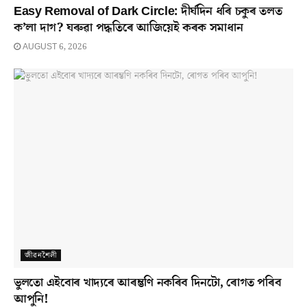
Easy Removal of Dark Circle: দীৰ্ঘদিন ধৰি চকুৰ তলত
ক’লা দাগ? ঘৰুৱা পদ্ধতিৰে আজিয়েই কৰক সমাধান
AUGUST 6, 2026
জীৱনশৈলী
ভুলতো এইবোৰ খাদ্যৰে আৰম্ভণি নকৰিব দিনটো, ৰোগত পৰিব
আপুনি!