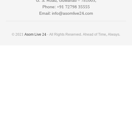
G. S. Road, Guwahati – 781005,
Phone: +91 72798 35555
Email: info@asomlive24.com
© 2021
Asom Live 24
- All Rights Reserved. Ahead of Time, Always.