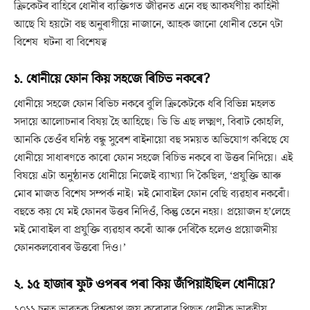
ক্ৰিকেটৰ বাহিৰে ধোনীৰ ব্যক্তিগত জীৱনত এনে বহু আকৰ্ষণীয় কাহিনী
আছে যি হয়টো বহু অনুৰাগীয়ে নাজানে, আহক জানো ধোনীৰ তেনে ৭টা
বিশেষ ঘটনা বা বিশেষত্ব
১. ধোনীয়ে ফোন কিয় সহজে ৰিচিভ নকৰে?
ধোনীয়ে সহজে ফোন ৰিভিচ নকৰে বুলি ক্ৰিকেটকে ধৰি বিভিন্ন মহলত
সদায়ে আলোচনাৰ বিষয় হৈ আহিছে। ভি ভি এছ লক্ষ্মণ, বিৰাট কোহলি,
আনকি তেওঁৰ ঘনিষ্ঠ বন্ধু সুৰেশ ৰাইনায়ো বহু সময়ত অভিযোগ কৰিছে যে
ধোনীয়ে সাধাৰণতে কাৰো ফোন সহজে ৰিচিভ নকৰে বা উত্তৰ নিদিয়ে। এই
বিষয়ে এটা অনুষ্ঠানত ধোনীয়ে নিজেই ব্যাখ্যা দি কৈছিল, ‘প্ৰযুক্তি আৰু
মোৰ মাজত বিশেষ সম্পৰ্ক নাই। মই মোবাইল ফোন বেছি ব্যৱহাৰ নকৰোঁ।
বহুতে কয় যে মই ফোনৰ উত্তৰ নিদিওঁ, কিন্তু তেনে নহয়। প্ৰয়োজন হ’লেহে
মই মোবাইল বা প্ৰযুক্তি ব্যৱহাৰ কৰোঁ আৰু দেৰিকৈ হলেও প্ৰয়োজনীয়
ফোনকলবোৰৰ উত্তৰো দিও।’
২. ১৫ হাজাৰ ফুট ওপৰৰ পৰা কিয় জঁপিয়াইছিল ধোনীয়ে?
২০১১ চনত ভাৰতক বিশ্বকাপ জয় কৰোৱাৰ পিছত ধোনীক ভাৰতীয়