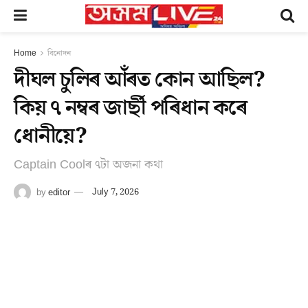
Home
বিনোদন
দীঘল চুলিৰ আঁৰত কোন আছিল?
কিয় ৭ নম্বৰ জাৰ্ছী পৰিধান কৰে
ধোনীয়ে?
Captain Coolৰ ৭টা অজনা কথা
by
editor
July 7, 2026