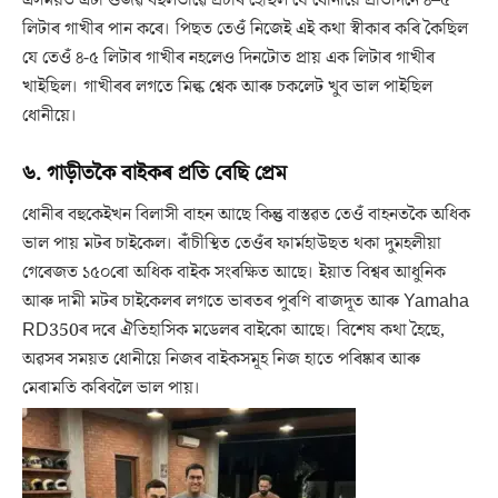
লিটাৰ গাখীৰ পান কৰে। পিছত তেওঁ নিজেই এই কথা স্বীকাৰ কৰি কৈছিল
যে তেওঁ ৪-৫ লিটাৰ গাখীৰ নহলেও দিনটোত প্ৰায় এক লিটাৰ গাখীৰ
খাইছিল। গাখীৰৰ লগতে মিল্ক শ্বেক আৰু চকলেট খুব ভাল পাইছিল
ধোনীয়ে।
৬. গাড়ীতকৈ বাইকৰ প্ৰতি বেছি প্ৰেম
ধোনীৰ বহুকেইখন বিলাসী বাহন আছে কিন্তু বাস্তৱত তেওঁ বাহনতকৈ অধিক
ভাল পায় মটৰ চাইকেল। ৰাঁচীস্থিত তেওঁৰ ফাৰ্মহাউছত থকা দুমহলীয়া
গেৰেজত ১৫০ৰো অধিক বাইক সংৰক্ষিত আছে। ইয়াত বিশ্বৰ আধুনিক
আৰু দামী মটৰ চাইকেলৰ লগতে ভাৰতৰ পুৰণি ৰাজদূত আৰু Yamaha
RD350ৰ দৰে ঐতিহাসিক মডেলৰ বাইকো আছে। বিশেষ কথা হৈছে,
অৱসৰ সময়ত ধোনীয়ে নিজৰ বাইকসমূহ নিজ হাতে পৰিষ্কাৰ আৰু
মেৰামতি কৰিবলৈ ভাল পায়।