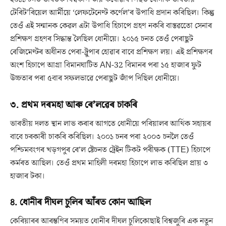
টেৰিট’ৰিয়েল আৰ্মীয়ে ‘লেফটেনেণ্ট কৰ্ণেল’ৰ উপাধি প্ৰদান কৰিছিল। কিন্তু
তেওঁ এই সন্মানক কেৱল এটা উপাধি হিচাপে গ্ৰহণ নকৰি বাস্তৱতেো সেনাৰ
প্ৰশিক্ষণ গ্ৰহণৰ সিদ্ধান্ত লৈছিল ধোনীয়ে। ২০১৫ চনত তেওঁ পেৰাছুট
ৰেজিমেণ্টৰ অধীনত পেৰা-ট্ৰুপাৰ হোৱাৰ বাবে প্ৰশিক্ষণ লয়। এই প্ৰশিক্ষণৰ
অংশ হিচাপে আগ্ৰা বিমানঘাটিত AN-32 বিমানৰ পৰা ১৫ হাজাৰ ফুট
উচ্চতাৰ পৰা ৫বাৰ সফলভাৱে পেৰাছুট জাঁপ দিছিল ধোনীয়ে।
৩. প্ৰথম দৰমহা আৰু ৰে’লৱেৰ চাকৰি
ভাৰতীয় দলত স্থান লাভ কৰাৰ আগতে ধোনীয়ে পৰিয়ালৰ আৰ্থিক সহায়ৰ
বাবে চৰকাৰী চাকৰি কৰিছিল। ২০০১ চনৰ পৰা ২০০৩ চনলৈ তেওঁ
পশ্চিমবংগৰ খড়গপুৰ ৰে’ল ষ্টেচনত ট্ৰেইন টিকট পৰীক্ষক (TTE) হিচাপে
কৰ্মৰত আছিল। তেওঁ প্ৰথম মাহিলী দৰমহা হিচাপে লাভ কৰিছিল প্ৰায় ৩
হাজাৰ টকা।
৪. ধোনীৰ দীঘল চুলিৰ আঁৰত কোন আছিল
কেৰিয়াৰৰ আৰম্ভণিৰ সময়ত ধোনীৰ দীঘল চুলিকোছাই বিশ্বজুৰি এক নতুন