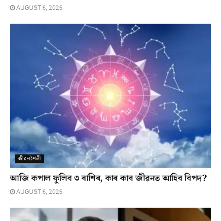
AUGUST 6, 2026
জীৱনশৈলী
আজি কপাল ফুলিব ৩ ৰাশিৰ, কাৰ কাৰ জীৱনত আহিব বিপদ?
AUGUST 6, 2026