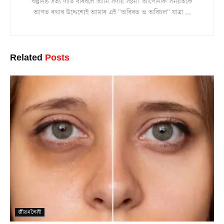
বস্তুনিষ্ঠ সত্য দাঙি ধৰিবলৈ আমি সদায় সষ্টম। আপোনাক সময়তকৈ
আগত ৰখাৰ উদ্দেশ্যেই আমাৰ এই "অবিৰত ও অবিচল" যাত্ৰা ...
Related
Posts
জীৱনশৈলী