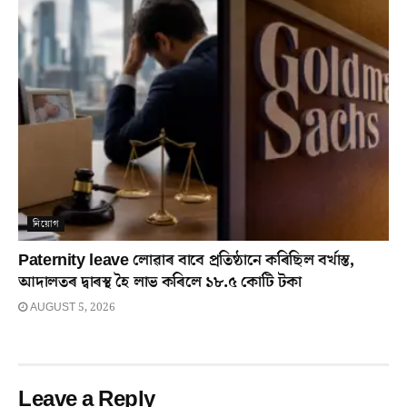
নিয়োগ
Paternity leave লোৱাৰ বাবে প্ৰতিষ্ঠানে কৰিছিল বৰ্খাস্ত,
আদালতৰ দ্বাৰস্থ হৈ লাভ কৰিলে ১৮.৫ কোটি টকা
AUGUST 5, 2026
Leave a Reply