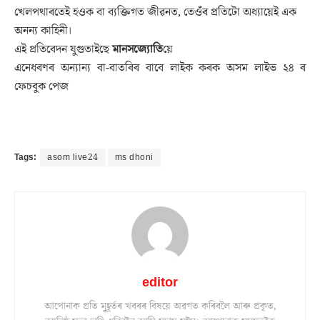
খেলপথাৰতেই হওক বা ব্যক্তিগত জীৱনত, তেওঁৰ প্ৰতিটো অধ্যায়েই এক
অনন্য কাহিনী।
এই প্ৰতিবেদন যুগুতাইছে
মানসজ্যোতি
য়ে
এনেধৰণৰ অন্যান্য বা-বাতৰিৰ বাবে লাইক কৰক অসম লাইভ ২৪ ৰ
ফেচবুক পেজ
Tags:
asom live24
ms dhoni
editor
আপোনাক প্ৰতি মুহূৰ্তৰ খবৰৰ বিষয়ে অৱগত কৰিবলৈ আৰু প্ৰকৃত,