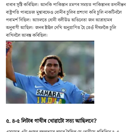
ধাৰাৰ সৃষ্টি কৰিছিল। আনকি পাকিস্তান ভ্ৰমণৰ সময়ত পাকিস্তানৰ তদানীন্তন
ৰাষ্ট্ৰপতি পাৰভেজ মুশ্বাৰফেও ধোনীৰ চুলিৰ প্ৰশংসা কৰি চুলি নাকটিবলৈ
পৰামৰ্শ দিছিল। আচলতে ধোনী বলীউড অভিনেতা জন আব্ৰাহামৰ
অনুৰাগী আছিল। জনৰ ষ্টাইল দেখি অনুপ্ৰাণিত হৈ তেওঁ দীঘলকৈ চুলি
ৰাখিবলৈ আৰম্ভ কৰিছিল।
৫. ৪-৫ লিটাৰ গাখীৰ খোৱাটো সত্য আছিলনে?
এসময়ত এটা গুজৱ বহুলভাৱে প্ৰচাৰ হৈছিল যে ধোনীয়ে প্ৰতিদিনে ৪–৫