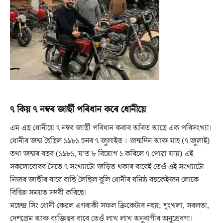
৭ কিয় ৭ নম্বৰ জাৰ্ছী পৰিধান কৰে ধোনীয়ে
এম এছ ধোনীয়ে ৭ নম্বৰ জাৰ্ছী পৰিধান কৰাৰ আঁৰত আছে এক পৰিসংখ্যা।
ধোনীৰ জন্ম হৈছিল ১৯৮১ চনৰ ৭ জুলাইত । জন্মদিন আৰু মাহ (৭ জুলাই)
তথা জন্মৰ বছৰ (১৯৮১, য’ত ৮ বিয়োগ ১ কৰিলে ৭ পোৱা যায়) এই
সকলোবোৰৰ সৈতে ৭ সংখ্যাটো জড়িত থকাৰ বাবেই তেওঁ এই সংখ্যাটো
নিজৰ জাৰ্ছীৰ বাবে বাছি লৈছিল বুলি ধোনীৰ ঘনিষ্ঠ বহুকেইজন লোকে
বিভিন্ন সময়ত সদৰী কৰিছে।
মহেন্দ্ৰ সিং ধোনী কেৱল এগৰাকী সফল ক্ৰিকেটাৰ নহয়; শৃংখলা, সৰলতা,
দেশপ্ৰেম আৰু ব্যক্তিত্বৰ বাবে তেওঁ লাখ লাখ অনুৰাগীৰ অনুপ্ৰেৰণা।