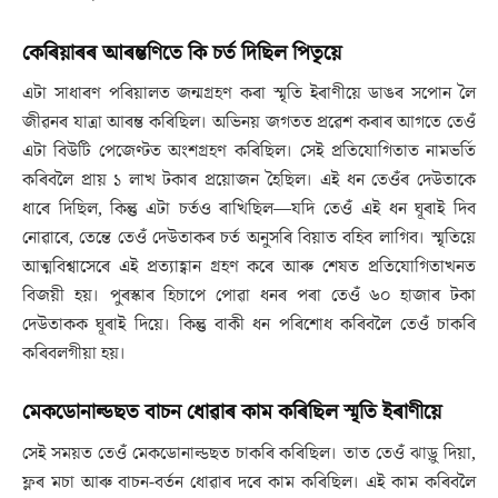
কেৰিয়াৰৰ আৰম্ভণিতে কি চৰ্ত দিছিল পিতৃয়ে
এটা সাধাৰণ পৰিয়ালত জন্মগ্ৰহণ কৰা স্মৃতি ইৰাণীয়ে ডাঙৰ সপোন লৈ
জীৱনৰ যাত্ৰা আৰম্ভ কৰিছিল। অভিনয় জগতত প্ৰৱেশ কৰাৰ আগতে তেওঁ
এটা বিউটি পেজেণ্টত অংশগ্ৰহণ কৰিছিল। সেই প্ৰতিযোগিতাত নামভৰ্তি
কৰিবলৈ প্ৰায় ১ লাখ টকাৰ প্ৰয়োজন হৈছিল। এই ধন তেওঁৰ দেউতাকে
ধাৰে দিছিল, কিন্তু এটা চৰ্তও ৰাখিছিল—যদি তেওঁ এই ধন ঘূৰাই দিব
নোৱাৰে, তেন্তে তেওঁ দেউতাকৰ চৰ্ত অনুসৰি বিয়াত বহিব লাগিব। স্মৃতিয়ে
আত্মবিশ্বাসেৰে এই প্ৰত্যাহ্বান গ্ৰহণ কৰে আৰু শেষত প্ৰতিযোগিতাখনত
বিজয়ী হয়। পুৰস্কাৰ হিচাপে পোৱা ধনৰ পৰা তেওঁ ৬০ হাজাৰ টকা
দেউতাকক ঘূৰাই দিয়ে। কিন্তু বাকী ধন পৰিশোধ কৰিবলৈ তেওঁ চাকৰি
কৰিবলগীয়া হয়।
মেকডোনাল্ডছত বাচন ধোৱাৰ কাম কৰিছিল স্মৃতি ইৰাণীয়ে
সেই সময়ত তেওঁ মেকডোনাল্ডছত চাকৰি কৰিছিল। তাত তেওঁ ঝাড়ু দিয়া,
ফ্লৰ মচা আৰু বাচন-বৰ্তন ধোৱাৰ দৰে কাম কৰিছিল। এই কাম কৰিবলৈ