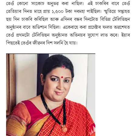
তেওঁ কোনো সংকোচ অনুভৱ কৰা নাছিল। এই চাকৰিৰ বাবে তেওঁ
তেতিয়াৰ দিনত মাহে প্ৰায় ১,৫০০ টকা দৰমহা পাইছিল। স্মৃতিয়ে সপ্তাহত
ছয় দিন চাকৰি কৰিছিল আৰু এদিনৰ বন্ধৰ দিনটোত বিভিন্ন টেলিভিছন
অনুষ্ঠানৰ বাবে অডিশ্যন দিছিল। একেৰাহে কৰা প্ৰচেষ্টাৰ ফলত অৱশেষত
তেওঁ প্ৰথমটো টেলিভিছন অনুষ্ঠানত অভিনয়ৰ সুযোগ লাভ কৰে। ইয়াৰ
পিছতেই তেওঁৰ জীৱনৰ দিশ সলনি হৈ যায়।