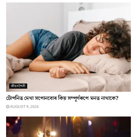
জীৱনশৈলী
টোপনিত দেখা সপোনবোৰ কিয় সম্পূৰ্ণৰূপে মনত নাথাকে?
AUGUST 9, 2026