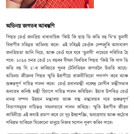
অভিনয় জগতৰ আৰম্ভণি
পিছত তেওঁ জনপ্ৰিয় ধাৰাবাহিক ‘কিউ কি ছাছ ভি কভি বহু থি’ত তুলসী
বিৰাণীৰ চৰিত্ৰত অভিনয় কৰে। এই চৰিত্ৰই তেওঁক দেশজুৰি অসাধাৰণ
জনপ্ৰিয়তা আনি দিয়ে, আৰু তেওঁ ঘৰে ঘৰে ‘তুলসী’ নামেৰে পৰিচিত হৈ
পৰে। ২০২৫ চনত তেওঁ ১৭ বছৰৰ দীঘল বিৰতিৰ পিছত ‘কিউ কি সাস ভি
কভি বহু থি ২’-ৰ জৰিয়তে পুনৰ টেলিভিছন জগতলৈ উভতি আহে।
অভিনয় জীৱনৰ পিছত স্মৃতি ইৰাণীয়ে ৰাজনীতিতো পদাৰ্পণ কৰে আৰু
গুৰুত্বপূৰ্ণ দায়িত্ব পালন কৰে। তেওঁ প্ৰধানমন্ত্ৰী নৰেন্দ্ৰ মোদীৰ মন্ত্ৰীসভাৰ
অন্যতম কনিষ্ঠ মন্ত্ৰী হিচাপে দায়িত্ব পালন কৰিছিল। ইয়াৰ উপৰিও তেওঁ
মানৱ সম্পদ উন্নয়ন মন্ত্ৰালয় আৰু বস্ত্ৰ মন্ত্ৰালয়ৰ দৰে গুৰুত্বপূৰ্ণ
বিভাগসমূহৰ দায়িত্বও সফলতাৰে পালন কৰিছে। স্মৃতি ইৰাণীৰ জীৱন
কাহিনীয়ে এই কথাই প্ৰমাণ কৰে যে দৃঢ় ইচ্ছাশক্তি, অধ্যৱসায় আৰু কঠোৰ
পৰিশ্ৰম থাকিলে যিকোনো মানুহে নিজৰ সপোন পূৰণ কৰিব পাৰে।