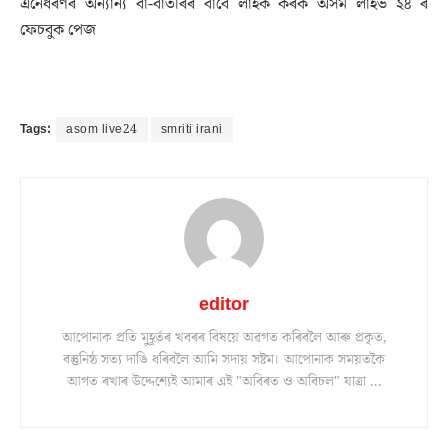
এনেধৰণৰ অন্যান্য বা-বাতৰিৰ বাবে লাইক কৰক অসম লাইভ ২৪ ৰ
ফেচবুক পেজ
Tags:
asom live24
smriti irani
editor
আপোনাক প্ৰতি মুহূৰ্তৰ খবৰৰ বিষয়ে অৱগত কৰিবলৈ আৰু প্ৰকৃত,
বস্তুনিষ্ঠ সত্য দাঙি ধৰিবলৈ আমি সদায় সষ্টম। আপোনাক সময়তকৈ
আগত ৰখাৰ উদ্দেশ্যেই আমাৰ এই "অবিৰত ও অবিচল" যাত্ৰা ...