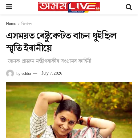
Home
বিনোদন
এসময়ত ৰেষ্টুৰেণ্টত বাচন ধুইছিল
স্মৃতি ইৰানীয়ে
জানক প্ৰাক্তন মন্ত্ৰীগৰাকীৰ সংগ্ৰামৰ কাহিনী
by
editor
July 7, 2026