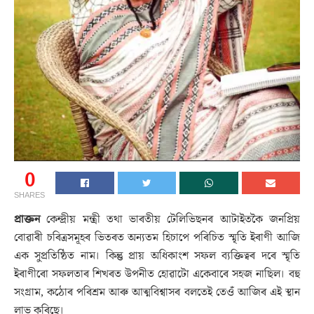
0
SHARES
প্ৰাক্তন
কেন্দ্ৰীয় মন্ত্ৰী তথা ভাৰতীয় টেলিভিছনৰ আটাইতকৈ জনপ্ৰিয়
বোৱাৰী চৰিত্ৰসমূহৰ ভিতৰত অন্যতম হিচাপে পৰিচিত স্মৃতি ইৰাণী আজি
এক সুপ্ৰতিষ্ঠিত নাম। কিন্তু প্ৰায় অধিকাংশ সফল ব্যক্তিত্বৰ দৰে স্মৃতি
ইৰাণীৰো সফলতাৰ শিখৰত উপনীত হোৱাটো একেবাৰে সহজ নাছিল। বহু
সংগ্ৰাম, কঠোৰ পৰিশ্ৰম আৰু আত্মবিশ্বাসৰ বলতেই তেওঁ আজিৰ এই স্থান
লাভ কৰিছে।