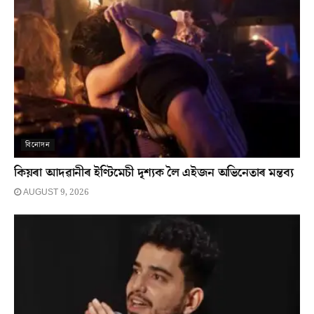
বিনোদন
কিয়ৰা আদৱানীৰ ইণ্টিমেচী দৃশ্যক লৈ এইজন অভিনেতাৰ মন্তব্য
AUGUST 9, 2026