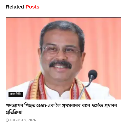
Related
Posts
ৰাজনীতি
পদত্যাগৰ পিছত Gen-Zক লৈ প্ৰথমবাৰৰ বাবে ধৰ্মেন্দ্ৰ প্ৰধানৰ
প্ৰতিক্ৰিয়া
AUGUST 9, 2026